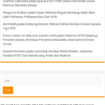
Charline Gelbowitz
pada
Upacara HUT PGRI,Sekda H.M.Taufik Uraian
Platform Merdeka Belajar
Altagracia Dolliver
pada
Dalam Webinar,Wagub Berharap Kalak Akan
Lahir Pahlawan-Pahlawan Baru Dari NTB
April Bailly
pada
Dampingi Bupati, Wabup Dahlan Berikan Arahan kepada
Tiga OPD
bonos casino sin deposito españa 2026
pada
Gubernur NTB Dampingi
Presiden Jokowi, Resmikan Pertamina Mandalika International Street
Circuit
Quentin Kommer
pada
Launching Gerakan Mobil Masker, Gubernur
Pastikan NTB Tuan Rumah yang Aman dan Nyaman