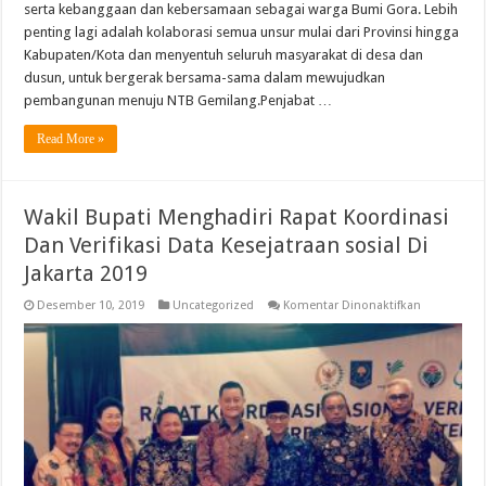
KE
serta kebanggaan dan kebersamaan sebagai warga Bumi Gora. Lebih
61
penting lagi adalah kolaborasi semua unsur mulai dari Provinsi hingga
TAHUN
2019
Kabupaten/Kota dan menyentuh seluruh masyarakat di desa dan
dusun, untuk bergerak bersama-sama dalam mewujudkan
pembangunan menuju NTB Gemilang.Penjabat …
Read More »
Wakil Bupati Menghadiri Rapat Koordinasi
Dan Verifikasi Data Kesejatraan sosial Di
Jakarta 2019
pada
Desember 10, 2019
Uncategorized
Komentar Dinonaktifkan
Wakil
Bupati
Menghadiri
Rapat
Koordinasi
Dan
Verifikasi
Data
Kesejatraan
sosial
Di
Jakarta