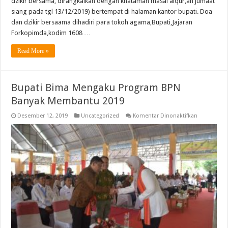
dzikir bersama, dirangkaikan dengan khataman masal alqur,an jumaat
Pilkades
Serentak
siang pada tgl 13/12/2019) bertempat di halaman kantor bupati. Doa
Dirangkaik
Dengan
dan dzikir bersaama dihadiri para tokoh agama,Bupati,Jajaran
Khataman
Forkopimda,kodim 1608 …
Masal
Alqur’an
Kab
Read More »
Bima
2019
Bupati Bima Mengaku Program BPN
Banyak Membantu 2019
pada
Desember 12, 2019
Uncategorized
Komentar Dinonaktifkan
Bupati
Bima
Mengaku
Program
BPN
Banyak
Membantu
2019