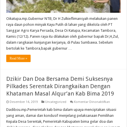
Canangkan
Kab
Bima
Pusat
Kayu
Oikatupa.mp.Gubernur NTB, Dr H Zulkieflimansyah melakukan panen
Putih
raya daun pohon minyak Kayu Putih di lahan yang dikelola oleh PT
Dunia
2019
Sanggar Agro Karya Persada, Desa Oi Katupa, Kecamatan Tambora,
Kamis (12/12). Panen raya itu dilakukan oleh gubernur bapak Dr,H,Zul,
dalam rangkaian kunjungan kerjanya, di Pulau Sumbawa. Sebelum
bertolak ke Tambora,bapak gubernur …
Read More »
Dzikir Dan Doa Bersama Demi Suksesnya
Pilkades Serentak Dirangkaikan Dengan
Khataman Masal Alqur’an Kab Bima 2019
pada
Desember 14, 2019
Uncategorized
Komentar Dinonaktifkan
Dzikir
Dan
Dadibou.mp.Pemerintah kab bima dalam upaya menciptakan situasi
Doa
yang aman, damai dan kondusif menjelang pelaksanaan Pemilihan
Bersama
Demi
Kepala Desa Serentak, Pemerintah Kabupaten bima gelar doa dan
Suksesnya