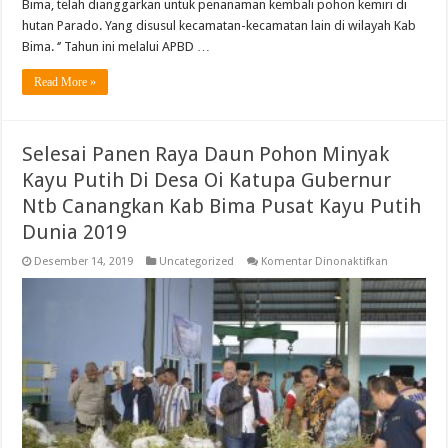
Bima, telah dianggarkan untuk penanaman kembali pohon kemiri di
Kembalika
Kondisi
hutan Parado. Yang disusul kecamatan-kecamatan lain di wilayah Kab
Hutan
2019
Bima. ‘’ Tahun ini melalui APBD …
Read More »
Selesai Panen Raya Daun Pohon Minyak
Kayu Putih Di Desa Oi Katupa Gubernur
Ntb Canangkan Kab Bima Pusat Kayu Putih
Dunia 2019
pada
Desember 14, 2019
Uncategorized
Komentar Dinonaktifkan
Selesai
Panen
Raya
Daun
Pohon
Minyak
Kayu
Putih
Di
Desa
Oi
Katupa
Gubernur
Ntb