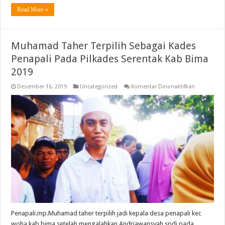
Read More »
Muhamad Taher Terpilih Sebagai Kades
Penapali Pada Pilkades Serentak Kab Bima
2019
pada
Desember 16, 2019
Uncategorized
Komentar Dinonaktifkan
Muhamad
Taher
Terpilih
Sebagai
Kades
Penapali
Pada
Pilkades
Serentak
Kab
Bima
2019
Penapali.mp.Muhamad taher terpilih jadi kepala desa penapali kec
woha kab bima,setelah mengalahkan Andriawansyah,spdi pada