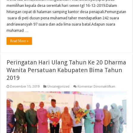
memilihan kepala desa serentak hari senen tgl 16-12-2019.Dalam
hitungan cepat di halaman samping kantor desa penapali.Pemungutan
suara di peti dusun pena muhamad taher mendapatkan 242 suara
andriawansyah 97 suara dan ada lima suara batal.Adapun suara
muhamad …
Read More »
Peringatan Hari Ulang Tahun Ke 20 Dharma
Wanita Persatuan Kabupaten Bima Tahun
2019
pada
Desember 15, 2019
Uncategorized
Komentar Dinonaktifkan
Peringatan
Hari
Ulang
Tahun
Ke
20
Dharma
Wanita
Persatuan
Kabupaten
Bima
Tahun