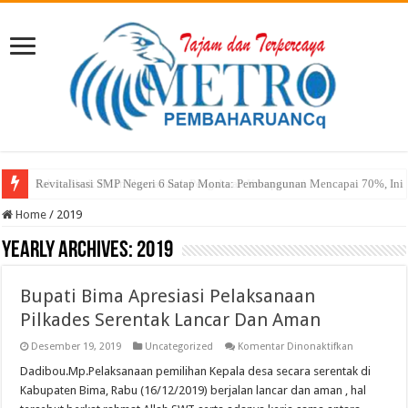
Sekda Abul: Pelantikan adalah Pengakuan Kompetensi
Home
/
2019
Yearly Archives:
2019
Bupati Bima Apresiasi Pelaksanaan
Pilkades Serentak Lancar Dan Aman
pada
Desember 19, 2019
Uncategorized
Komentar Dinonaktifkan
Bupati
Bima
Dadibou.Mp.Pelaksanaan pemilihan Kepala desa secara serentak di
Apresiasi
Kabupaten Bima, Rabu (16/12/2019) berjalan lancar dan aman , hal
Pelaksanaa
Pilkades