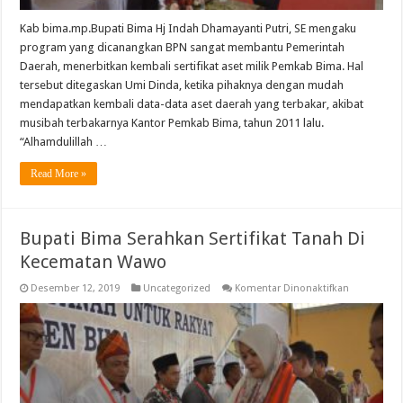
Kab bima.mp.Bupati Bima Hj Indah Dhamayanti Putri, SE mengaku
program yang dicanangkan BPN sangat membantu Pemerintah
Daerah, menerbitkan kembali sertifikat aset milik Pemkab Bima. Hal
tersebut ditegaskan Umi Dinda, ketika pihaknya dengan mudah
mendapatkan kembali data-data aset daerah yang terbakar, akibat
musibah terbakarnya Kantor Pemkab Bima, tahun 2011 lalu.
“Alhamdulillah …
Read More »
Bupati Bima Serahkan Sertifikat Tanah Di
Kecematan Wawo
pada
Desember 12, 2019
Uncategorized
Komentar Dinonaktifkan
Bupati
Bima
Serahkan
Sertifikat
Tanah
Di
Kecematan
Wawo