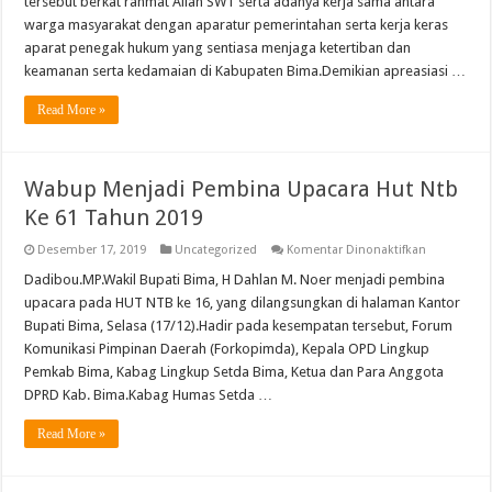
tersebut berkat rahmat Allah SWT serta adanya kerja sama antara
Serentak
warga masyarakat dengan aparatur pemerintahan serta kerja keras
Lancar
Dan
aparat penegak hukum yang sentiasa menjaga ketertiban dan
Aman
keamanan serta kedamaian di Kabupaten Bima.Demikian apreasiasi …
Read More »
Wabup Menjadi Pembina Upacara Hut Ntb
Ke 61 Tahun 2019
pada
Desember 17, 2019
Uncategorized
Komentar Dinonaktifkan
Wabup
Menjadi
Dadibou.MP.Wakil Bupati Bima, H Dahlan M. Noer menjadi pembina
Pembina
upacara pada HUT NTB ke 16, yang dilangsungkan di halaman Kantor
Upacara
Hut
Bupati Bima, Selasa (17/12).Hadir pada kesempatan tersebut, Forum
Ntb
Komunikasi Pimpinan Daerah (Forkopimda), Kepala OPD Lingkup
Ke
61
Pemkab Bima, Kabag Lingkup Setda Bima, Ketua dan Para Anggota
Tahun
2019
DPRD Kab. Bima.Kabag Humas Setda …
Read More »