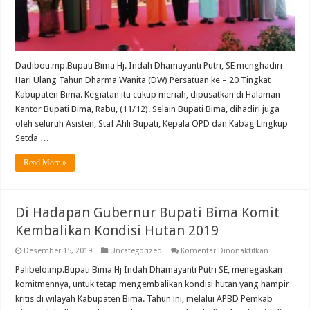
2019
Dadibou.mp.Bupati Bima Hj. Indah Dhamayanti Putri, SE menghadiri
Hari Ulang Tahun Dharma Wanita (DW) Persatuan ke – 20 Tingkat
Kabupaten Bima. Kegiatan itu cukup meriah, dipusatkan di Halaman
Kantor Bupati Bima, Rabu, (11/12). Selain Bupati Bima, dihadiri juga
oleh seluruh Asisten, Staf Ahli Bupati, Kepala OPD dan Kabag Lingkup
Setda …
Read More »
Di Hadapan Gubernur Bupati Bima Komit
Kembalikan Kondisi Hutan 2019
pada
Desember 15, 2019
Uncategorized
Komentar Dinonaktifkan
Di
Hadapan
Palibelo.mp.Bupati Bima Hj Indah Dhamayanti Putri SE, menegaskan
Gubernur
komitmennya, untuk tetap mengembalikan kondisi hutan yang hampir
Bupati
Bima
kritis di wilayah Kabupaten Bima. Tahun ini, melalui APBD Pemkab
Komit