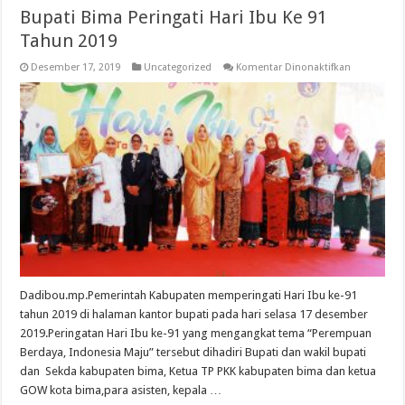
Bupati Bima Peringati Hari Ibu Ke 91
Tahun 2019
pada
Desember 17, 2019
Uncategorized
Komentar Dinonaktifkan
Bupati
Bima
Peringati
Hari
Ibu
Ke
91
Tahun
2019
Dadibou.mp.Pemerintah Kabupaten memperingati Hari Ibu ke-91
tahun 2019 di halaman kantor bupati pada hari selasa 17 desember
2019.Peringatan Hari Ibu ke-91 yang mengangkat tema “Perempuan
Berdaya, Indonesia Maju” tersebut dihadiri Bupati dan wakil bupati
dan Sekda kabupaten bima, Ketua TP PKK kabupaten bima dan ketua
GOW kota bima,para asisten, kepala …