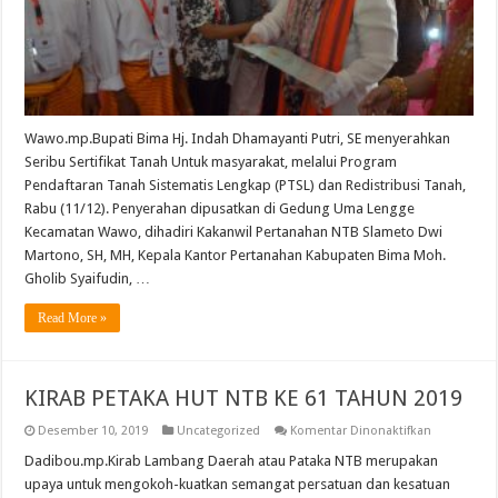
Wawo.mp.Bupati Bima Hj. Indah Dhamayanti Putri, SE menyerahkan
Seribu Sertifikat Tanah Untuk masyarakat, melalui Program
Pendaftaran Tanah Sistematis Lengkap (PTSL) dan Redistribusi Tanah,
Rabu (11/12). Penyerahan dipusatkan di Gedung Uma Lengge
Kecamatan Wawo, dihadiri Kakanwil Pertanahan NTB Slameto Dwi
Martono, SH, MH, Kepala Kantor Pertanahan Kabupaten Bima Moh.
Gholib Syaifudin, …
Read More »
KIRAB PETAKA HUT NTB KE 61 TAHUN 2019
pada
Desember 10, 2019
Uncategorized
Komentar Dinonaktifkan
KIRAB
PETAKA
Dadibou.mp.Kirab Lambang Daerah atau Pataka NTB merupakan
HUT
upaya untuk mengokoh-kuatkan semangat persatuan dan kesatuan
NTB