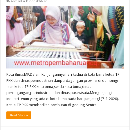
pada
Komentar Dinonaktifkan
Ketua
TP
PKK
Provinsi
Menjajal
Alat
Tenun
Di
Kota
Bima
Kota Bima.MP.Dalam Kunjungannya hari kedua di kota bima ketua TP
PKK dan dinas perindustrian danperdagangan provinsi di dampingi
oleh ketua TP PKK kota bima,sekda kota bima,dinas
perdagangan,perindustrian dan dinas parawisata.Mengunjungi
industri tenun yang ada di kota bima pada hari jum,at tgl (7-2-2020).
Ketua TP PKK memberikan sambutan di gedung Sentra …
Read More »