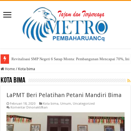
Revitalisasi SMP Negeri 6 Satap Monta: Pembangunan Mencapai 70%, Ini 
Home
/
Kota bima
Kota bima
LaPMT Beri Pelatihan Petani Mandiri Bima
Februari 18, 2020
Kota bima
,
Umum
,
Uncategorized
pada
Komentar Dinonaktifkan
LaPMT
Beri
Pelatihan
Petani
Mandiri
Bima