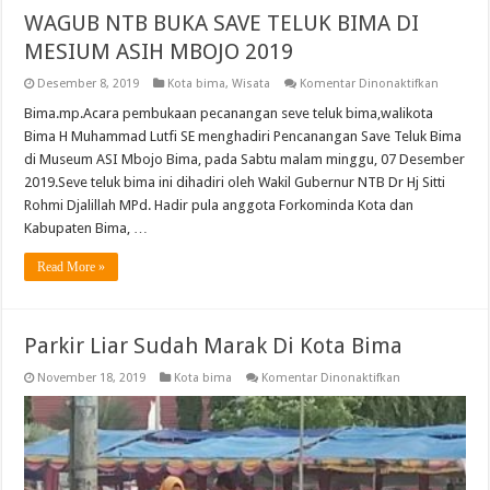
WAGUB NTB BUKA SAVE TELUK BIMA DI
MESIUM ASIH MBOJO 2019
pada
Desember 8, 2019
Kota bima
,
Wisata
Komentar Dinonaktifkan
WAGUB
NTB
Bima.mp.Acara pembukaan pecanangan seve teluk bima,walikota
BUKA
Bima H Muhammad Lutfi SE menghadiri Pencanangan Save Teluk Bima
SAVE
TELUK
di Museum ASI Mbojo Bima, pada Sabtu malam minggu, 07 Desember
BIMA
2019.Seve teluk bima ini dihadiri oleh Wakil Gubernur NTB Dr Hj Sitti
DI
MESIUM
Rohmi Djalillah MPd. Hadir pula anggota Forkominda Kota dan
ASIH
MBOJO
Kabupaten Bima, …
2019
Read More »
Parkir Liar Sudah Marak Di Kota Bima
pada
November 18, 2019
Kota bima
Komentar Dinonaktifkan
Parkir
Liar
Sudah
Marak
Di
Kota
Bima