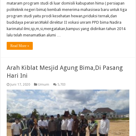
mataram program studi di luar domisili kabupaten hima ( persiapan
politeknik negeri bima) kembali menerima mahasiswa baru untuk tiga
program studi yaitu prodi kesehatan hewan,priduksi ternak,dan
budidaya perairan.Wakil direktur II vokasi unram PPD bima Nadira
karimatul ilmi,sp,m,si,mengatakan,kampus yang didirikan tahun 2014
lalu telah menamatkan alumi …
Read More »
Arah Kiblat Mesjid Agung Bima,Di Pasang
Hari Ini
Juni 17, 2020
Umum
5,703