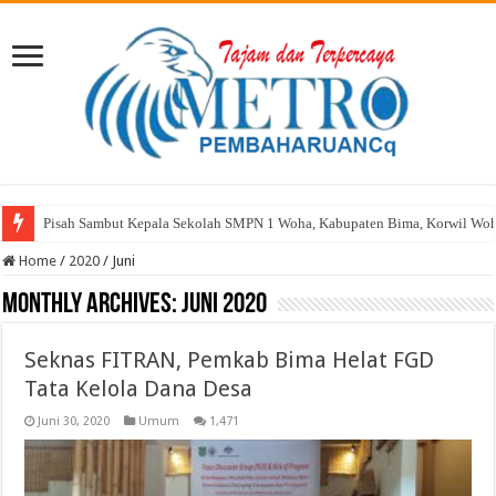
Pisah Sambut Kepala Sekolah SMPN 1 Woha, Kabupaten Bima, Korwil Wo
Home
/
2020
/
Juni
Monthly Archives:
Juni 2020
Seknas FITRAN, Pemkab Bima Helat FGD
Tata Kelola Dana Desa
Juni 30, 2020
Umum
1,471