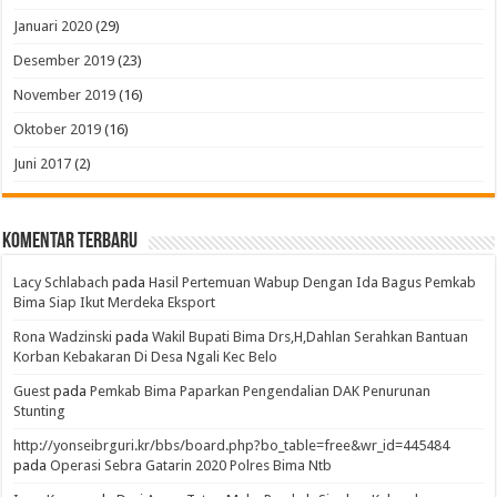
Januari 2020
(29)
Desember 2019
(23)
November 2019
(16)
Oktober 2019
(16)
Juni 2017
(2)
Komentar Terbaru
Lacy Schlabach
pada
Hasil Pertemuan Wabup Dengan Ida Bagus Pemkab
Bima Siap Ikut Merdeka Eksport
Rona Wadzinski
pada
Wakil Bupati Bima Drs,H,Dahlan Serahkan Bantuan
Korban Kebakaran Di Desa Ngali Kec Belo
Guest
pada
Pemkab Bima Paparkan Pengendalian DAK Penurunan
Stunting
http://yonseibrguri.kr/bbs/board.php?bo_table=free&wr_id=445484
pada
Operasi Sebra Gatarin 2020 Polres Bima Ntb