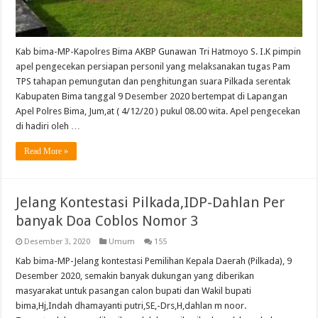
Kab bima-MP-Kapolres Bima AKBP Gunawan Tri Hatmoyo S. I.K pimpin
apel pengecekan persiapan personil yang melaksanakan tugas Pam
TPS tahapan pemungutan dan penghitungan suara Pilkada serentak
Kabupaten Bima tanggal 9 Desember 2020 bertempat di Lapangan
Apel Polres Bima, Jum,at ( 4/12/20 ) pukul 08.00 wita. Apel pengecekan
di hadiri oleh …
Read More »
Jelang Kontestasi Pilkada,IDP-Dahlan Per
banyak Doa Coblos Nomor 3
Desember 3, 2020
Umum
155
Kab bima-MP-Jelang kontestasi Pemilihan Kepala Daerah (Pilkada), 9
Desember 2020, semakin banyak dukungan yang diberikan
masyarakat untuk pasangan calon bupati dan Wakil bupati
bima,Hj,Indah dhamayanti putri,SE,-Drs,H,dahlan m noor.