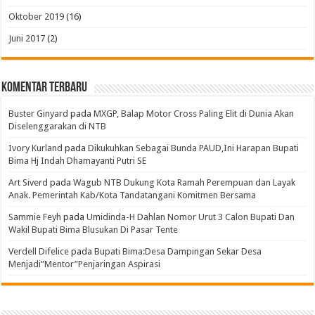
Oktober 2019
(16)
Juni 2017
(2)
Komentar Terbaru
Buster Ginyard
pada
MXGP, Balap Motor Cross Paling Elit di Dunia Akan
Diselenggarakan di NTB
Ivory Kurland
pada
Dikukuhkan Sebagai Bunda PAUD,Ini Harapan Bupati
Bima Hj Indah Dhamayanti Putri SE
Art Siverd
pada
Wagub NTB Dukung Kota Ramah Perempuan dan Layak
Anak. Pemerintah Kab/Kota Tandatangani Komitmen Bersama
Sammie Feyh
pada
Umidinda-H Dahlan Nomor Urut 3 Calon Bupati Dan
Wakil Bupati Bima Blusukan Di Pasar Tente
Verdell Difelice
pada
Bupati Bima:Desa Dampingan Sekar Desa
Menjadi”Mentor”Penjaringan Aspirasi