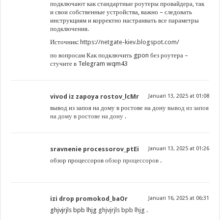
подключают как стандартные роутеры провайдера, так
и свои собственные устройства, важно – следовать
инструкциям и корректно настраивать все параметры
подключения.
Источник:
https://netgate-kiev.blogspot.com/
по вопросам Как подключить gpon без роутера –
стучите в Telegram wqm43
vivod iz zapoya rostov_lcMr
Januari 13, 2025 at 01:08
вывод из запоя на дому в ростове на дону
вывод из запоя
на дому в ростове на дону
.
sravnenie processorov_ptEi
Januari 13, 2025 at 01:26
обзор процессоров
обзор процессоров
.
izi drop promokod_baOr
Januari 16, 2025 at 06:31
ghjvjrjls bpb lhjg
ghjvjrjls bpb lhjg
.