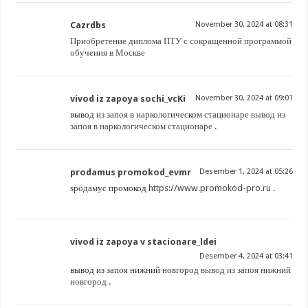
Cazrdbs
November 30, 2024 at 08:31
Приобретение диплома ПТУ с сокращенной программой
обучения в Москве
vivod iz zapoya sochi_vcKi
November 30, 2024 at 09:01
вывод из запоя в наркологическом стационаре
вывод из
запоя в наркологическом стационаре
.
prodamus promokod_evmr
Desember 1, 2024 at 05:26
ѕродамус промокод
https://www.promokod-pro.ru
.
vivod iz zapoya v stacionare_ldei
Desember 4, 2024 at 03:41
вывод из запоя нижний новгород
вывод из запоя нижний
новгород
.