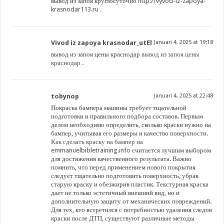
вывод из запоя круглосуточно
http://vyvod-iz-zapoya-
krasnodar113.ru
.
Vivod iz zapoya krasnodar_utEl
Januari 4, 2025 at 19:18
вывод из запоя цены краснодар
вывод из запоя цены
краснодар
.
tobynop
Januari 4, 2025 at 22:48
Покраска бампера машины требует тщательной
подготовки и правильного подбора составов. Первым
делом необходимо определить, сколько краски нужно на
бампер, учитывая его размеры и качество поверхности.
Как сделать краску на бампер на
emmanuelbibletraining.info
считается лучшим выбором
для достижения качественного результата. Важно
помнить, что перед применением нового покрытия
следует тщательно подготовить поверхность, убрав
старую краску и обезжирив пластик. Текстурная краска
дает не только эстетичный внешний вид, но и
дополнительную защиту от механических повреждений.
Для тех, кто встретился с потребностью удаления следов
краски после ДТП, существуют различные методы