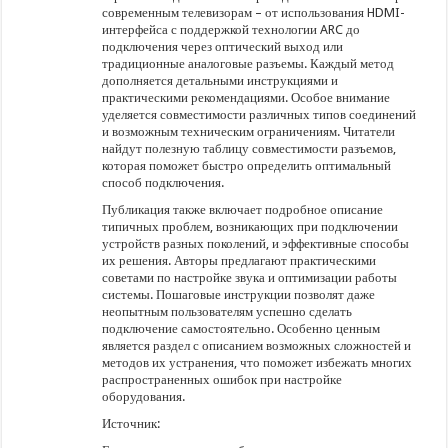
современным телевизорам – от использования HDMI-
интерфейса с поддержкой технологии ARC до
подключения через оптический выход или
традиционные аналоговые разъемы. Каждый метод
дополняется детальными инструкциями и
практическими рекомендациями. Особое внимание
уделяется совместимости различных типов соединений
и возможным техническим ограничениям. Читатели
найдут полезную таблицу совместимости разъемов,
которая поможет быстро определить оптимальный
способ подключения.
Публикация также включает подробное описание
типичных проблем, возникающих при подключении
устройств разных поколений, и эффективные способы
их решения. Авторы предлагают практическими
советами по настройке звука и оптимизации работы
системы. Пошаговые инструкции позволят даже
неопытным пользователям успешно сделать
подключение самостоятельно. Особенно ценным
является раздел с описанием возможных сложностей и
методов их устранения, что поможет избежать многих
распространенных ошибок при настройке
оборудования.
Источник: