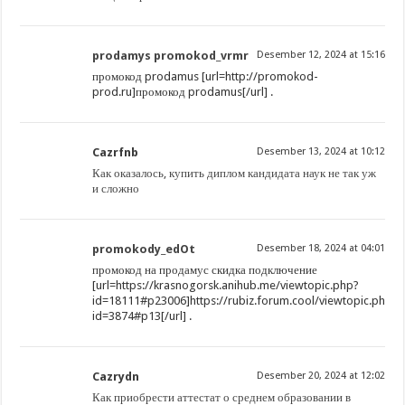
prodamys promokod_vrmr
Desember 12, 2024 at 15:16
промокод prodamus [url=http://promokod-
prod.ru]промокод prodamus[/url] .
Cazrfnb
Desember 13, 2024 at 10:12
Как оказалось, купить диплом кандидата наук не так уж
и сложно
promokody_edOt
Desember 18, 2024 at 04:01
промокод на продамус скидка подключение
[url=https://krasnogorsk.anihub.me/viewtopic.php?
id=18111#p23006]https://rubiz.forum.cool/viewtopic.php?
id=3874#p13[/url] .
Cazrydn
Desember 20, 2024 at 12:02
Как приобрести аттестат о среднем образовании в