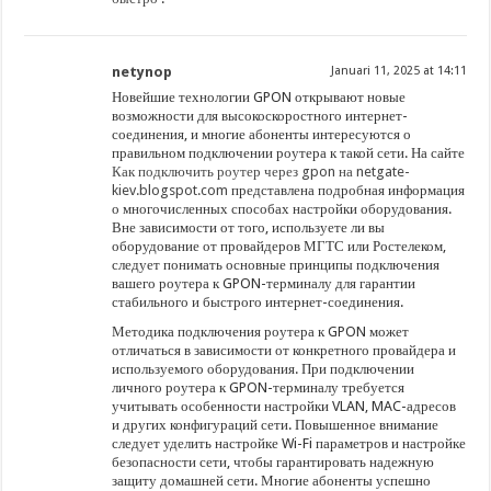
netynop
Januari 11, 2025 at 14:11
Новейшие технологии GPON открывают новые
возможности для высокоскоростного интернет-
соединения, и многие абоненты интересуются о
правильном подключении роутера к такой сети. На сайте
Как подключить роутер через gpon на netgate-
kiev.blogspot.com
представлена подробная информация
о многочисленных способах настройки оборудования.
Вне зависимости от того, используете ли вы
оборудование от провайдеров МГТС или Ростелеком,
следует понимать основные принципы подключения
вашего роутера к GPON-терминалу для гарантии
стабильного и быстрого интернет-соединения.
Методика подключения роутера к GPON может
отличаться в зависимости от конкретного провайдера и
используемого оборудования. При подключении
личного роутера к GPON-терминалу требуется
учитывать особенности настройки VLAN, MAC-адресов
и других конфигураций сети. Повышенное внимание
следует уделить настройке Wi-Fi параметров и настройке
безопасности сети, чтобы гарантировать надежную
защиту домашней сети. Многие абоненты успешно