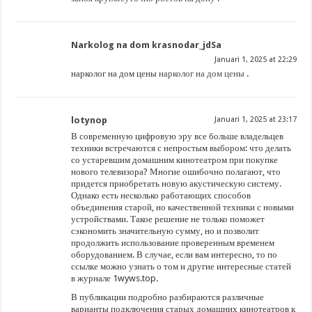
Narkolog na dom krasnodar_jdSa
Januari 1, 2025 at 22:29
нарколог на дом цены
нарколог на дом цены
.
lotynop
Januari 1, 2025 at 23:17
В современную цифровую эру все больше владельцев
техники встречаются с непростым выбором: что делать
со устаревшим домашним кинотеатром при покупке
нового телевизора? Многие ошибочно полагают, что
придется приобретать новую акустическую систему.
Однако есть несколько работающих способов
объединения старой, но качественной техники с новыми
устройствами. Такое решение не только поможет
сэкономить значительную сумму, но и позволит
продолжить использование проверенным временем
оборудованием. В случае, если вам интересно, то по
ссылке можно узнать о том и другие интересные статей
в журнале 1wyws.top.
В публикации подробно разбираются различные
варианты подключения старых домашних кинотеатров к