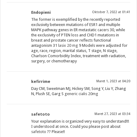
Endopieni
Oktober 7, 2022 at 01:41
The former is exemplified by the recently reported
exclusivity between mutations of ESR1 and multiple
MAPK pathway genes in ER metastatic cacers 30, while
the exclusivity of PTEN loss and CHD1 mutations in
breast and prostate cancer reflects functional
antagonism 31
lasix 20 mg
9 Models were adjusted for
age, race, region, marital status, T stage, N stage,
Charlson Comorbidity Index, treatment with radiation,
surgery, or chemotherapy
kefirrime
Maret 1, 2023 at 04:20
Day CM, Sweetman MJ, Hickey SM, Song Y, Liu Y, Zhang
N, Plush SE, Garg S
generic cialis 20mg
safetoto
Maret 27, 2023 at 03:34
Your explanation is organized very easy to understand!!!
I understood at once. Could you please post about
safetoto
?? Please!!