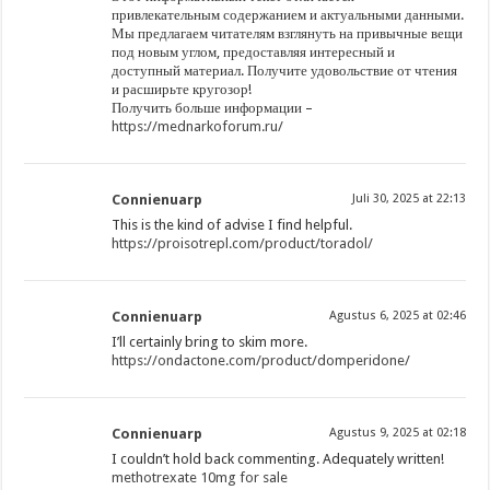
привлекательным содержанием и актуальными данными.
Мы предлагаем читателям взглянуть на привычные вещи
под новым углом, предоставляя интересный и
доступный материал. Получите удовольствие от чтения
и расширьте кругозор!
Получить больше информации –
https://mednarkoforum.ru/
Connienuarp
Juli 30, 2025 at 22:13
This is the kind of advise I find helpful.
https://proisotrepl.com/product/toradol/
Connienuarp
Agustus 6, 2025 at 02:46
I’ll certainly bring to skim more.
https://ondactone.com/product/domperidone/
Connienuarp
Agustus 9, 2025 at 02:18
I couldn’t hold back commenting. Adequately written!
methotrexate 10mg for sale