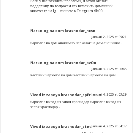
Если у вас возникли проблемы, я готов оказать
поддержку по вопросам как включить домашний
кинотеатр на lg – пишите в Telegram rlh00
Narkolog na dom krasnodar_nxsn
Januari 2, 2025 at 09:21
нарколог на дом анонимно
нарколог на дом анонимно
.
Narkolog na dom krasnodar_avOn
Januari 3, 2025 at 06:45
частный нарколог на дом
частный нарколог на дом
.
Vivod iz zapoya krasnodar_spEr
Januari 4, 2025 at 03:29
нарколог вывод из запоя краснодар
нарколог вывод из
запоя краснодар
.
Vivod iz zapoya krasnodar_ctet
Januari 4, 2025 at 04:37