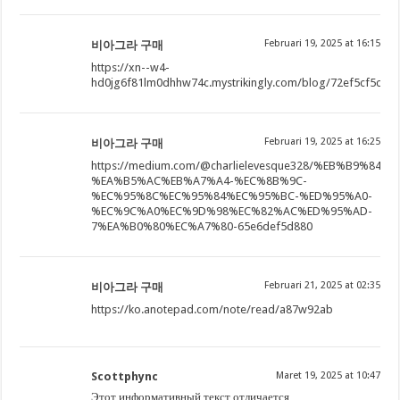
Februari 19, 2025 at 16:15
비아그라 구매
https://xn--w4-
hd0jg6f81lm0dhhw74c.mystrikingly.com/blog/72ef5cf5ca8
Februari 19, 2025 at 16:25
비아그라 구매
https://medium.com/@charlielevesque328/%EB%B9%
%EA%B5%AC%EB%A7%A4-%EC%8B%9C-
%EC%95%8C%EC%95%84%EC%95%BC-%ED%95%A0-
%EC%9C%A0%EC%9D%98%EC%82%AC%ED%95%AD-
7%EA%B0%80%EC%A7%80-65e6def5d880
Februari 21, 2025 at 02:35
비아그라 구매
https://ko.anotepad.com/note/read/a87w92ab
Scottphync
Maret 19, 2025 at 10:47
Этот информативный текст отличается