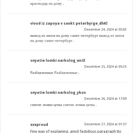
краснодар на дому
.
vivod iz zapoya v sankt peterbyrge_dhKl
Desember 24, 2024 at 05:03
вывод из запоя на дому санкт-петербург
вывод из запоя
на дому санкт-петербург
.
snyatie lomki narkolog_wsSl
Desember 25, 2024 at 05:25
Разбавленные
Разбавленные
.
snyatie lomki narkolog_yksn
Desember 26, 2024 at 17:09
снятие ломки цены
снятие ломки цены
.
xxxproud
Desember 27, 2024 at 01:57
Fine way of explaining, annd fastidious paragraph tto