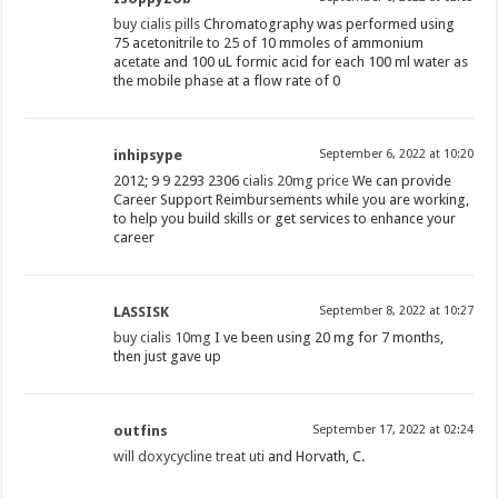
buy cialis pills
Chromatography was performed using
75 acetonitrile to 25 of 10 mmoles of ammonium
acetate and 100 uL formic acid for each 100 ml water as
the mobile phase at a flow rate of 0
inhipsype
September 6, 2022 at 10:20
2012; 9 9 2293 2306
cialis 20mg price
We can provide
Career Support Reimbursements while you are working,
to help you build skills or get services to enhance your
career
LASSISK
September 8, 2022 at 10:27
buy cialis 10mg
I ve been using 20 mg for 7 months,
then just gave up
outfins
September 17, 2022 at 02:24
will doxycycline treat uti
and Horvath, C.