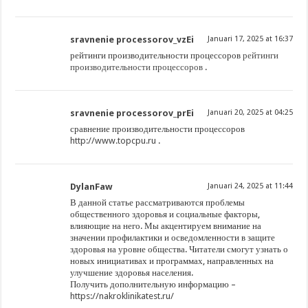
sravnenie processorov_vzEi
Januari 17, 2025 at 16:37
рейтинги производительности процессоров
рейтинги
производительности процессоров
.
sravnenie processorov_prEi
Januari 20, 2025 at 04:25
сравнение производительности процессоров
http://www.topcpu.ru
.
DylanFaw
Januari 24, 2025 at 11:44
В данной статье рассматриваются проблемы
общественного здоровья и социальные факторы,
влияющие на него. Мы акцентируем внимание на
значении профилактики и осведомленности в защите
здоровья на уровне общества. Читатели смогут узнать о
новых инициативах и программах, направленных на
улучшение здоровья населения.
Получить дополнительную информацию –
https://nakroklinikatest.ru/