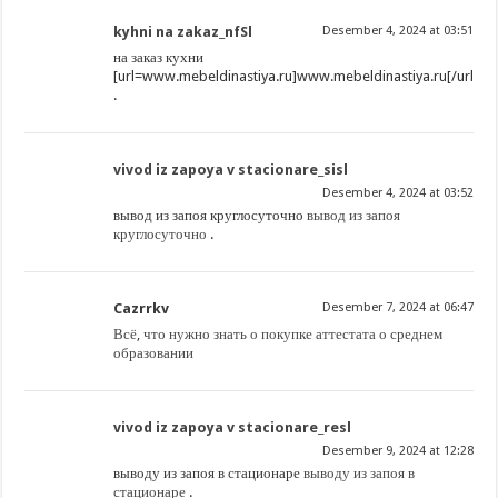
kyhni na zakaz_nfSl
Desember 4, 2024 at 03:51
на заказ кухни
[url=www.mebeldinastiya.ru]www.mebeldinastiya.ru[/url]
.
vivod iz zapoya v stacionare_sisl
Desember 4, 2024 at 03:52
вывод из запоя круглосуточно
вывод из запоя
круглосуточно
.
Cazrrkv
Desember 7, 2024 at 06:47
Всё, что нужно знать о покупке аттестата о среднем
образовании
vivod iz zapoya v stacionare_resl
Desember 9, 2024 at 12:28
выводу из запоя в стационаре
выводу из запоя в
стационаре
.