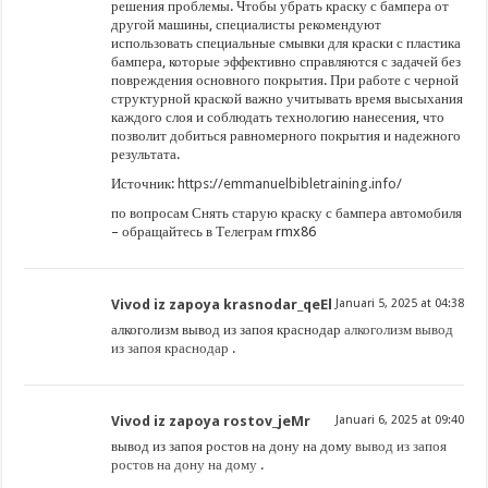
решения проблемы. Чтобы убрать краску с бампера от
другой машины, специалисты рекомендуют
использовать специальные смывки для краски с пластика
бампера, которые эффективно справляются с задачей без
повреждения основного покрытия. При работе с черной
структурной краской важно учитывать время высыхания
каждого слоя и соблюдать технологию нанесения, что
позволит добиться равномерного покрытия и надежного
результата.
Источник:
https://emmanuelbibletraining.info/
по вопросам Снять старую краску с бампера автомобиля
– обращайтесь в Телеграм rmx86
Vivod iz zapoya krasnodar_qeEl
Januari 5, 2025 at 04:38
алкоголизм вывод из запоя краснодар
алкоголизм вывод
из запоя краснодар
.
Vivod iz zapoya rostov_jeMr
Januari 6, 2025 at 09:40
вывод из запоя ростов на дону на дому
вывод из запоя
ростов на дону на дому
.