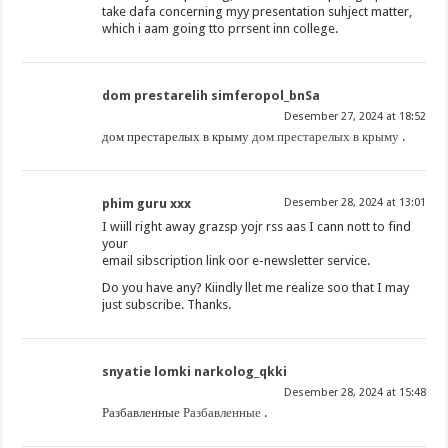
take dafa concerning myy presentation suhject matter,
which i aam going tto prrsent inn college.
dom prestarelih simferopol_bnSa
Desember 27, 2024 at 18:52
дом престарелых в крыму
дом престарелых в крыму
.
phim guru xxx
Desember 28, 2024 at 13:01
I wiill right away grazsp yojr rss aas I cann nott to find
your
email sibscription link oor e-newsletter service.
Do you have any? Kiindly llet me realize soo that I may
just subscribe. Thanks.
snyatie lomki narkolog_qkki
Desember 28, 2024 at 15:48
Разбавленные
Разбавленные
.