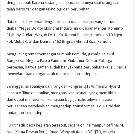
dengan cepat. Karena kadangkala, pada umumnya saat orang lain
telah berputar dengan teknologi dan perubahan.
“Kita masih berdebat dengan konsep dan aturan,ini yang harus
diubah,”tegas Doktor Ekonomi Industri ini didepan Menteri Kominfo
RI Jhony G. Plate,Wagub Dr. Hj. Siti Rohmi Djalilah,Kapolda NTB Irjen
Pol. Muh. Ikbal dan Danrem 162 Brigren Ahmad Rizal Ramdhani.
Mengusung tema “Semangat Sumpah Pemuda, Jurnalis Televisi
Bangkitkan Negara Pasca Pandemi” Gubernur Doktor Zul juga
berpesan, bahwa zaman sudah banyak yang berubah.Maka IJTI harus
menyelaraskan dengan arah dan kemajuan kedepan.
Sehingga,harapannya dari rangkian kongres IJTI VI melalui Hybrid
secara offline dan online, menghasilkan sesuatu yang memiliki nilai
dan dapat memberikan kemajuan bagi jurnalis televisi maupun
perusahaan pertelevisian menghadapi transformasi TV Digital dan
tantangan lain kedepan.
Turut hadir pada kegiatan tersebut, secara online maupun offline, M.
Nuh (Ketua Dewan Pers), Imam Wahyudi (Ketua DP IJTI), Angela