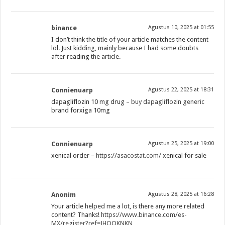
binance
Agustus 10, 2025 at 01:55
I don’t think the title of your article matches the content
lol. Just kidding, mainly because I had some doubts
after reading the article.
Connienuarp
Agustus 22, 2025 at 18:31
dapagliflozin 10 mg drug –
buy dapagliflozin generic
brand forxiga 10mg
Connienuarp
Agustus 25, 2025 at 19:00
xenical order –
https://asacostat.com/
xenical for sale
Anonim
Agustus 28, 2025 at 16:28
Your article helped me a lot, is there any more related
content? Thanks!
https://www.binance.com/es-
MX/register?ref=JHQQKNKN