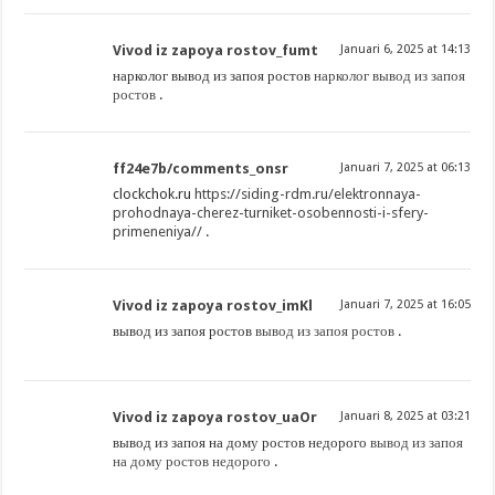
Vivod iz zapoya rostov_fumt
Januari 6, 2025 at 14:13
нарколог вывод из запоя ростов
нарколог вывод из запоя
ростов
.
ff24e7b/comments_onsr
Januari 7, 2025 at 06:13
clockchok.ru
https://siding-rdm.ru/elektronnaya-
prohodnaya-cherez-turniket-osobennosti-i-sfery-
primeneniya//
.
Vivod iz zapoya rostov_imKl
Januari 7, 2025 at 16:05
вывод из запоя ростов
вывод из запоя ростов
.
Vivod iz zapoya rostov_uaOr
Januari 8, 2025 at 03:21
вывод из запоя на дому ростов недорого
вывод из запоя
на дому ростов недорого
.