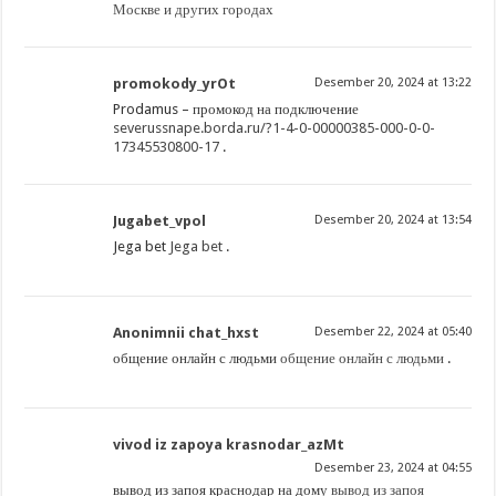
Москве и других городах
promokody_yrOt
Desember 20, 2024 at 13:22
Prodamus – промокод на подключение
severussnape.borda.ru/?1-4-0-00000385-000-0-0-
17345530800-17
.
Jugabet_vpol
Desember 20, 2024 at 13:54
Jega bet
Jega bet
.
Anonimnii chat_hxst
Desember 22, 2024 at 05:40
общение онлайн с людьми
общение онлайн с людьми
.
vivod iz zapoya krasnodar_azMt
Desember 23, 2024 at 04:55
вывод из запоя краснодар на дому
вывод из запоя