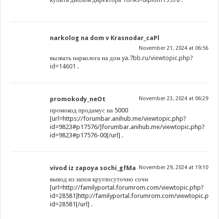
narkolog na dom v Krasnodar_caPl
November 21, 2024 at 06:56
вызвать нарколога на дом
ya.7bb.ru/viewtopic.php?
id=14601
.
promokody_neOt
November 23, 2024 at 06:29
промокод продамус на 5000
[url=https://forumbar.anihub.me/viewtopic.php?
id=9823#p17576/]forumbar.anihub.me/viewtopic.php?
id=9823#p17576-00[/url] .
vivod iz zapoya sochi_gfMa
November 29, 2024 at 19:10
вывод из запоя круглосуточно сочи
[url=http://familyportal.forumrom.com/viewtopic.php?
id=28581]http://familyportal.forumrom.com/viewtopic.php
id=28581[/url] .