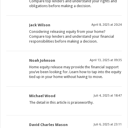
Compare top lenders and understand your rights and
obligations before making a decision.
Jack Wilson
April 8, 2025 at 20:24
Considering releasing equity from your home?
Compare top lenders and understand your financial
responsibilities before making a decision.
Noah Johnson
April 13, 2025 at 09:35
Home equity release may provide the financial support
you’ve been looking for. Learn how to tap into the equity
tied up in your home without having to move.
Michael Wood
Juli 4, 2025 at 18:47
The detail in this article is praiseworthy.
David Charles Mason
Juli 6, 2025 at 23:11