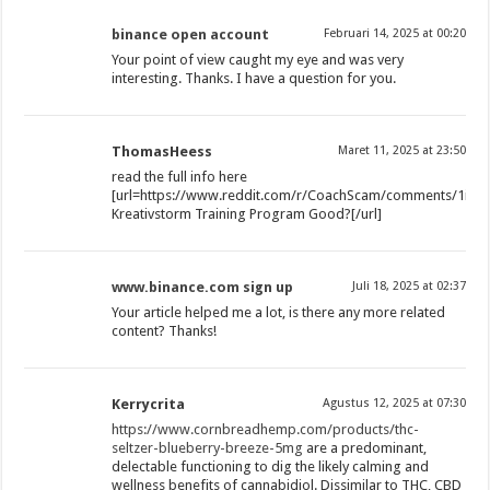
binance open account
Februari 14, 2025 at 00:20
Your point of view caught my eye and was very
interesting. Thanks. I have a question for you.
ThomasHeess
Maret 11, 2025 at 23:50
read the full info here
[url=https://www.reddit.com/r/CoachScam/comments/1ibarjp
Kreativstorm Training Program Good?[/url]
www.binance.com sign up
Juli 18, 2025 at 02:37
Your article helped me a lot, is there any more related
content? Thanks!
Kerrycrita
Agustus 12, 2025 at 07:30
https://www.cornbreadhemp.com/products/thc-
seltzer-blueberry-breeze-5mg
are a predominant,
delectable functioning to dig the likely calming and
wellness benefits of cannabidiol. Dissimilar to THC, CBD