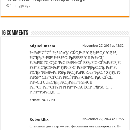
1 minggu ago
16 comments
MiguelUnsam
November 27, 2024 at 13:32
РљР»Р°СЃСЃ Рђ240 вЂ” СЌС‚Рѕ Р°СЂРјР°С‚СѓСЂР°,
РїСЂРµРґРЅР°Р·РЅР°С‡РµРЅРЅР°СЏ РґР»СЏ
РєРѕРЅСЃС‚СЂСѓРєС†РёР№ СЃ РЅРµРІС‹СЃРѕРєРёРјРё
РЅР°РіСЂСѓР·РєР°РјРё. Р•С‘ РґРёР°РјРµС‚СЂ, РєР°Рє
РїСЂР°РІРёР»Рѕ, РЅРµ РїСЂРµРІС‹С€Р°РµС‚ 10 РјРј, Рё
РѕРЅР° С‡Р°СЃС‚Рѕ РёСЃРїРѕР»СЊР·СѓРµС‚СЃСЏ
РґР»СЏ С„РѕСЂРјРёСЂРѕРІР°РЅРёСЏ
РєР°СЂРєР°СЃРѕРІ РІ РјР°Р»РѕСЌС‚Р°Р¶РЅС‹С…
Р·РґР°РЅРёСЏС….
armatura-12.ru
RobertBix
November 27, 2024 at 15:55
Стальной двутавр — это фасонный металлопрокат с Н-