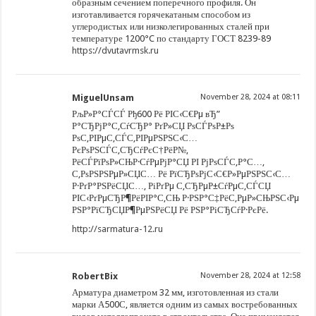
образным сечением поперечного профиля. Он
изготавливается горячекатаным способом из
углеродистых или низколегированных сталей при
температуре 1200°C по стандарту ГОСТ 8239-89
https://dvutavrmsk.ru
MiguelUnsam
November 28, 2024 at 08:11
РљР»Р°СЃСЃ Рђ600 Рё РІС‹С€Рµ вЂ”
Р°СЂРјР°С‚СѓСЂР° РґР»СЏ РѕСЃРѕР±Рѕ
РѕС‚РІРµС‚СЃС‚РІРµРЅРЅС‹С…
РєРѕРЅСЃС‚СЂСѓРєС†РёР№,
РёСЃРїРѕР»СЊР·СѓРµРјР°СЏ РІ РјРѕСЃС‚Р°С…,
С‚РѕРЅРЅРµР»СЏС… Рё РїСЂРѕРјС‹С€Р»РµРЅРЅС‹С…
Р·РґР°РЅРёСЏС…, РіРґРµ С‚СЂРµР±СѓРµС‚СЃСЏ
РІС‹РґРµСЂР¶РёРІР°С‚СЊ Р·РЅР°С‡РёС‚РµР»СЊРЅС‹Рµ
РЅР°РїСЂСЏР¶РµРЅРёСЏ Рё РЅР°РіСЂСѓР·РєРё.
http://sarmatura-12.ru
RobertBix
November 28, 2024 at 12:58
Арматура диаметром 32 мм, изготовленная из стали
марки А500С, является одним из самых востребованных