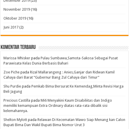
Desember 2019
(23)
November 2019
(16)
Oktober 2019
(16)
Juni 2017
(2)
Komentar Terbaru
Marissa Whisker
pada
Pulau Sumbawa,Samota-Sakosa Sebagai Pusat
Parawisata Kelas Dunia Berbasis Bahari
Zoe Piche
pada
Rizal Mallarangeng : Anies,Ganjar dan Ridwan Kamil
Cahaya dari Barat “Gubernur Bang Zul Cahaya dari Timur”
Shu Purdie
pada
Pemkab Bima Bersurat Ke Kemendag,Minta Revisi Harga
Beli Jagung
Precious Castilla
pada
Mi6 Menyakini Kaum Disabiliitas dan Indigo
memiliki kemampuan Extra Ordinary diatas rata-rata dibalik sisi
kelemahannya.
Shelton Mylott
pada
Relawan Di Kecematan Wawo Siap Menang kan Calon
Bupati Bima Dan Wakil Bupati Bima Nomor Urut 3