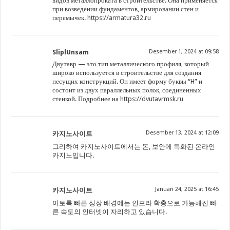
видов металлопроката в строительстве. Она применяется
при возведении фундаментов, армировании стен и
перемычек.
https://armatura32.ru
SliplUnsam
Desember 1, 2024 at 09:58
Двутавр — это тип металлического профиля, который
широко используется в строительстве для создания
несущих конструкций. Он имеет форму буквы “H” и
состоит из двух параллельных полок, соединенных
стенкой. Подробнее на
https://dvutavrmsk.ru
Desember 13, 2024 at 12:09
카지노사이트
그리하여 카지노사이트에서는 돈, 보안에 특화된 온라인
카지노입니다.
Januari 24, 2025 at 16:45
카지노사이트
이토록 빠른 성장 배경에는 인프라 확충으로 가능해진 빠
른 속도의 인터넷이 자리하고 있습니다.