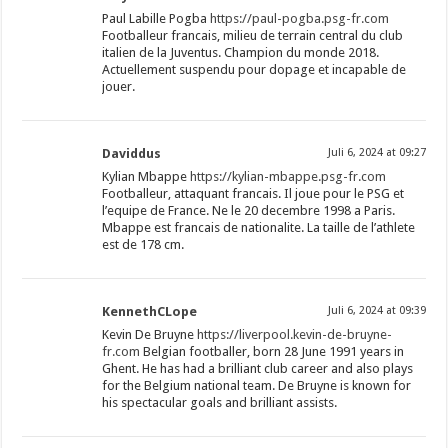
Paul Labille Pogba
https://paul-pogba.psg-fr.com
Footballeur francais, milieu de terrain central du club
italien de la Juventus. Champion du monde 2018.
Actuellement suspendu pour dopage et incapable de
jouer.
Daviddus
Juli 6, 2024 at 09:27
Kylian Mbappe
https://kylian-mbappe.psg-fr.com
Footballeur, attaquant francais. Il joue pour le PSG et
l’equipe de France. Ne le 20 decembre 1998 a Paris.
Mbappe est francais de nationalite. La taille de l’athlete
est de 178 cm.
KennethCLope
Juli 6, 2024 at 09:39
Kevin De Bruyne
https://liverpool.kevin-de-bruyne-
fr.com
Belgian footballer, born 28 June 1991 years in
Ghent. He has had a brilliant club career and also plays
for the Belgium national team. De Bruyne is known for
his spectacular goals and brilliant assists.