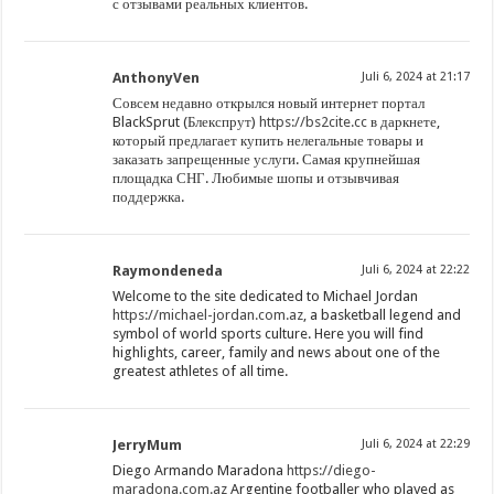
с отзывами реальных клиентов.
AnthonyVen
Juli 6, 2024 at 21:17
Совсем недавно открылся новый интернет портал
BlackSprut (Блекспрут)
https://bs2cite.cc
в даркнете,
который предлагает купить нелегальные товары и
заказать запрещенные услуги. Самая крупнейшая
площадка СНГ. Любимые шопы и отзывчивая
поддержка.
Raymondeneda
Juli 6, 2024 at 22:22
Welcome to the site dedicated to Michael Jordan
https://michael-jordan.com.az
, a basketball legend and
symbol of world sports culture. Here you will find
highlights, career, family and news about one of the
greatest athletes of all time.
JerryMum
Juli 6, 2024 at 22:29
Diego Armando Maradona
https://diego-
maradona.com.az
Argentine footballer who played as