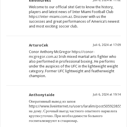
KelvinGreks
Juli 6, 2024 at 17:02
Welcome to our official site! Get to know the history,
players and latest news of Inter Miami Football Club
https://inter-miami.com.az
. Discover with us the
successes and great performances of America’s newest
and most exciting soccer club.
ArturoCek
Juli 6, 2024 at 17:09
Conor Anthony McGregor
https://conor-
mcgregor.com.az
Irish mixed martial arts fighter who
also performed in professional boxing. He performs
under the auspices of the UFC in the lightweight weight
category. Former UFC lightweight and featherweight
champion.
Anthonytaide
Juli 6, 2024 at 19:14
Оперативный вывод из запоя
https://www.liveinternet.ru/users/laralim/post505923855/
на дому. Срочный выезд частного опытного нарколога
круглосуточно. При необходимости больного
госпитализируют в стационар.