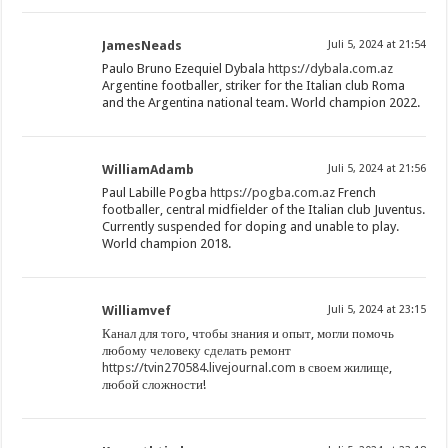
JamesNeads
Juli 5, 2024 at 21:54
Paulo Bruno Ezequiel Dybala
https://dybala.com.az
Argentine footballer, striker for the Italian club Roma
and the Argentina national team. World champion 2022.
WilliamAdamb
Juli 5, 2024 at 21:56
Paul Labille Pogba
https://pogba.com.az
French
footballer, central midfielder of the Italian club Juventus.
Currently suspended for doping and unable to play.
World champion 2018.
Williamvef
Juli 5, 2024 at 23:15
Канал для того, чтобы знания и опыт, могли помочь
любому человеку сделать ремонт
https://tvin270584.livejournal.com
в своем жилище,
любой сложности!