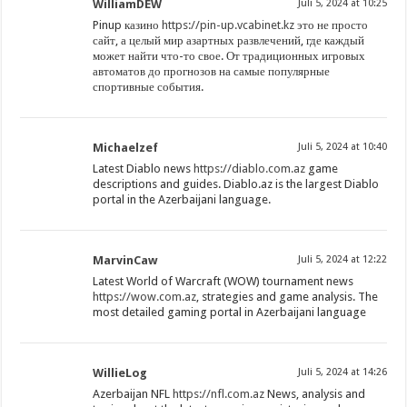
WilliamDEW
Juli 5, 2024 at 10:25
Pinup казино
https://pin-up.vcabinet.kz
это не просто
сайт, а целый мир азартных развлечений, где каждый
может найти что-то свое. От традиционных игровых
автоматов до прогнозов на самые популярные
спортивные события.
Michaelzef
Juli 5, 2024 at 10:40
Latest Diablo news
https://diablo.com.az
game
descriptions and guides. Diablo.az is the largest Diablo
portal in the Azerbaijani language.
MarvinCaw
Juli 5, 2024 at 12:22
Latest World of Warcraft (WOW) tournament news
https://wow.com.az
, strategies and game analysis. The
most detailed gaming portal in Azerbaijani language
WillieLog
Juli 5, 2024 at 14:26
Azerbaijan NFL
https://nfl.com.az
News, analysis and