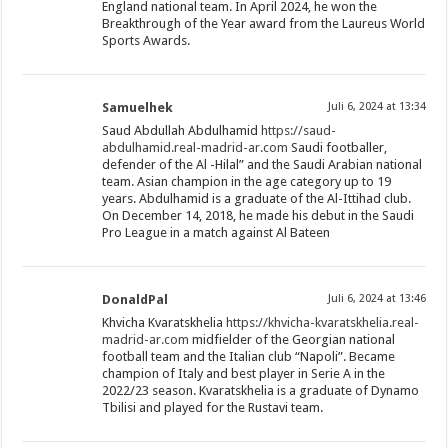
England national team. In April 2024, he won the
Breakthrough of the Year award from the Laureus World
Sports Awards.
Samuelhek
Juli 6, 2024 at 13:34
Saud Abdullah Abdulhamid
https://saud-
abdulhamid.real-madrid-ar.com
Saudi footballer,
defender of the Al -Hilal” and the Saudi Arabian national
team. Asian champion in the age category up to 19
years. Abdulhamid is a graduate of the Al-Ittihad club.
On December 14, 2018, he made his debut in the Saudi
Pro League in a match against Al Bateen
DonaldPal
Juli 6, 2024 at 13:46
Khvicha Kvaratskhelia
https://khvicha-kvaratskhelia.real-
madrid-ar.com
midfielder of the Georgian national
football team and the Italian club “Napoli”. Became
champion of Italy and best player in Serie A in the
2022/23 season. Kvaratskhelia is a graduate of Dynamo
Tbilisi and played for the Rustavi team.