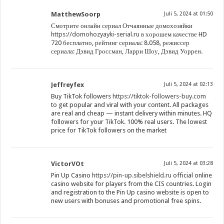
MatthewSoorp
Juli 5, 2024 at 01:50
Смотрите онлайн сериал Отчаянные домохозяйки
https://domohozyayki-serial.ru
в хорошем качестве HD
720 бесплатно, рейтинг сериала: 8.058, режиссер
сериала: Дэвид Гроссман, Ларри Шоу, Дэвид Уоррен.
Jeffreyfex
Juli 5, 2024 at 02:13
Buy TikTok followers
https://tiktok-followers-buy.com
to get popular and viral with your content. All packages
are real and cheap — instant delivery within minutes. HQ
followers for your TikTok. 100% real users. The lowest
price for TikTok followers on the market
VictorVOt
Juli 5, 2024 at 03:28
Pin Up Casino
https://pin-up.sibelshield.ru
official online
casino website for players from the CIS countries. Login
and registration to the Pin Up casino website is open to
new users with bonuses and promotional free spins.