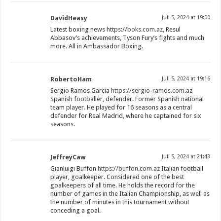
DavidHeasy
Juli 5, 2024 at 19:00
Latest boxing news
https://boks.com.az
, Resul
Abbasov’s achievements, Tyson Fury’s fights and much
more. All in Ambassador Boxing.
RobertoHam
Juli 5, 2024 at 19:16
Sergio Ramos Garcia
https://sergio-ramos.com.az
Spanish footballer, defender. Former Spanish national
team player. He played for 16 seasons as a central
defender for Real Madrid, where he captained for six
seasons.
JeffreyCaw
Juli 5, 2024 at 21:43
Gianluigi Buffon
https://buffon.com.az
Italian football
player, goalkeeper. Considered one of the best
goalkeepers of all time. He holds the record for the
number of games in the Italian Championship, as well as
the number of minutes in this tournament without
conceding a goal.