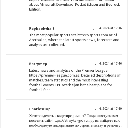
about Minecraft Download, Pocket Edition and Bedrock
Edition.
Raphaelwhalt
Juli 4, 2024 at 17:36
The most popular sports site
https://sports.com.az
of
Azerbaijan, where the latest sports news, forecasts and
analysis are collected.
Barrymep
Juli 4, 2024 at 17:46
Latest news and analytics of the Premier League
https://premier-league.com.az
. Detailed descriptions of
matches, team statistics and the most interesting
football events. EPL Azerbaijan is the best place for
football fans.
CharlesHop
Juli 4, 2024 at 17:49
Хотите сделать в квартире ремонт? Тогда советуем вам
посетить сайт
https://stroyka-gid.ru
, где вы найдете всю
необходимую информацию по строительству и ремонту.