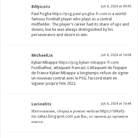
Billyicots
Juli 6, 2024 at 09:45
Paul Pogba
https://psg.paul-pogba-fr.com
is a world-
famous football player who plays as a central
midfielder. The player’s career had its share of ups and
downs, but he was always distinguished by his
perseverance and desire to win.
MichaelLix
Juli 6, 2024 at 10:04
Kylian Mbappe
https://psg.kylian-mbappe-fr.com
Footballeur, attaquant francais. L’attaquant de l’equipe
de France Kylian Mbappe a longtemps refuse de signer
un nouveau contrat avec le PSG, l’accord etant en
vigueur jusqu’a l’ete 2022.
Lucioelits
Juli 6, 2024 at 10:44
Изготовление, сборка и ремонт мебели
https://shkafy-
na-zakaz.blogspot.com
для Вас, от эконом до премиум
класса.