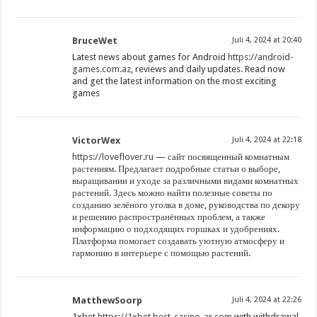
BruceWet
Juli 4, 2024 at 20:40
Latest news about games for Android
https://android-
games.com.az
, reviews and daily updates. Read now
and get the latest information on the most exciting
games
VictorWex
Juli 4, 2024 at 22:18
https://loveflover.ru
— сайт посвященный комнатным
растениям. Предлагает подробные статьи о выборе,
выращивании и уходе за различными видами комнатных
растений. Здесь можно найти полезные советы по
созданию зелёного уголка в доме, руководства по декору
и решению распространённых проблем, а также
информацию о подходящих горшках и удобрениях.
Платформа помогает создавать уютную атмосферу и
гармонию в интерьере с помощью растений.
MatthewSoorp
Juli 4, 2024 at 22:26
1xbet
https://1xbet.best-casino-ar.com
with withdrawal