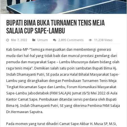
Bupati Bima Buka Turnamen Tenis Meja
Salaja Cup Sape-Lambu
Mei 7, 2022
Umum
2,895 Comments
11,238 Views
Kab bima-MP-“Semoga menguatkan dan membentengi generasi
muda dari hal-hal yang tidak baik dan muncul prestasi gemilang dari
pemuda dan masyarakat Sape – Lambu khususnya dalam bidang olah
raga tenis meja”. Demikian salah satu poin sambutan Bupati Bima Hj.
Indah Dhamayanti Putri, SE pada acara Halal Bihalal Masyarakat Sape-
Lambu yang dirangkaikan dengan Pembukaan Turnamen Tenis Meja
Tingkat Kecamatan Sape dan Lambu, Forum Komunikasi Masyarakat
Sape-Lambu Jabodetabek (FKM SALAJA) Jumat (6/5) Mei 2022 di Aula
Kantor Camat Sape. Pembukaan ditandai servis perdana oleh Bupati
Bima Hj. Indah Dhamayanti Putri, SE yang diterima Pembina FKM Salaja
Dr.Hermawan Saputra.
Pada momen yang turut dihadiri Camat Sape Akbar H. Musa SP, M.Si,