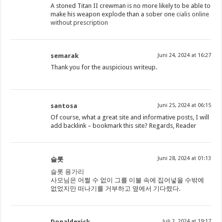
A stoned Titan II crewman is no more likely to be able to
make his weapon explode than a sober one
cialis online
without prescription
semarak
Juni 24, 2024 at 16:27
Thank you for the auspicious writeup.
santosa
Juni 25, 2024 at 06:15
Of course, what a great site and informative posts, I will
add backlink – bookmark this site? Regards, Reader
Juni 28, 2024 at 01:13
슬롯
슬롯 용가리
사모님은 어쩔 수 없이 그를 이불 속에 집어넣을 수밖에
없었지만 떠나기를 거부하고 옆에서 기다렸다.
Donaldexick
Juli 2, 2024 at 19:17