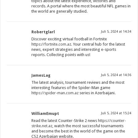
topics about the latest experience, victories and
records. A portal where the most beautiful NFL games in
the world are generally studied.
Robertglarl
Juli 5, 2024 at 14:34
Discover exciting virtual football in Fortnite
https://fortnite.com.az
. Your central hub for the latest
news, expert strategies and interesting e-sports
reports. Collecting points with us!
JamesLag
Juli 5, 2024 at 14:36
The latest analysis, tournament reviews and the most
interesting features of the Spider-Man game
https://spider-man.com.az
series in Azerbaijani.
WilliamEmupt
Juli 5, 2024 at 15:24
Read the latest Counter-Strike 2 news
https://counter-
strike.net.az
, watch the most successful tournaments
and become the best in the world of the game on the
CS2 Azerbaijan website.