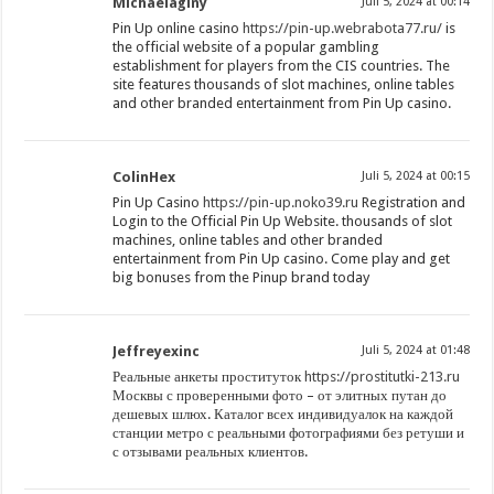
Michaelaginy
Juli 5, 2024 at 00:14
Pin Up online casino
https://pin-up.webrabota77.ru/
is
the official website of a popular gambling
establishment for players from the CIS countries. The
site features thousands of slot machines, online tables
and other branded entertainment from Pin Up casino.
ColinHex
Juli 5, 2024 at 00:15
Pin Up Casino
https://pin-up.noko39.ru
Registration and
Login to the Official Pin Up Website. thousands of slot
machines, online tables and other branded
entertainment from Pin Up casino. Come play and get
big bonuses from the Pinup brand today
Jeffreyexinc
Juli 5, 2024 at 01:48
Реальные анкеты проституток
https://prostitutki-213.ru
Москвы с проверенными фото – от элитных путан до
дешевых шлюх. Каталог всех индивидуалок на каждой
станции метро с реальными фотографиями без ретуши и
с отзывами реальных клиентов.