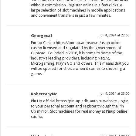
without commission. Register online in a few clicks. A
large selection of slot machines in mobile applications
and convenient transfers in just a few minutes.
Georgecaf
Juli 4, 2024 at 22:55
Pin-up Casino
https://pin-up.admsov.ru/
is an online
casino licensed and regulated by the government of
Curacao . Founded in 2016, it is home to some of the
industry’s leading providers, including NetEnt,
Microgaming, Play’n GO and others. This means that you
will be spoiled for choice when it comes to choosing a
game.
RobertanyNc
Juli 4, 2024 at 23:00
Pin Up official
https://pin-up.adb-auto.ru
website. Login
to your personal account and register through the Pin
Up mirror. Slot machines for real money at Pinup online
casino.