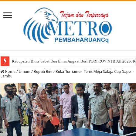
Ini Kata Ibu Karina Devega dan H.M. Saleh, Ketua Cabor Angkat Besi Pop
Home
/
Umum
/
Bupati Bima Buka Turnamen Tenis Meja Salaja Cup Sape-
Lambu