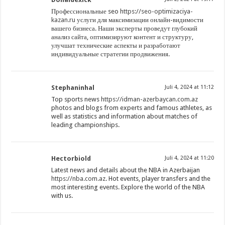
Профессиональные seo
https://seo-optimizaciya-
kazan.ru
услуги для максимизации онлайн-видимости
вашего бизнеса. Наши эксперты проведут глубокий
анализ сайта, оптимизируют контент и структуру,
улучшат технические аспекты и разработают
индивидуальные стратегии продвижения.
Stephaninhal
Juli 4, 2024 at 11:12
Top sports news
https://idman-azerbaycan.com.az
photos and blogs from experts and famous athletes, as
well as statistics and information about matches of
leading championships.
Hectorbiold
Juli 4, 2024 at 11:20
Latest news and details about the NBA in Azerbaijan
https://nba.com.az
. Hot events, player transfers and the
most interesting events. Explore the world of the NBA
with us.