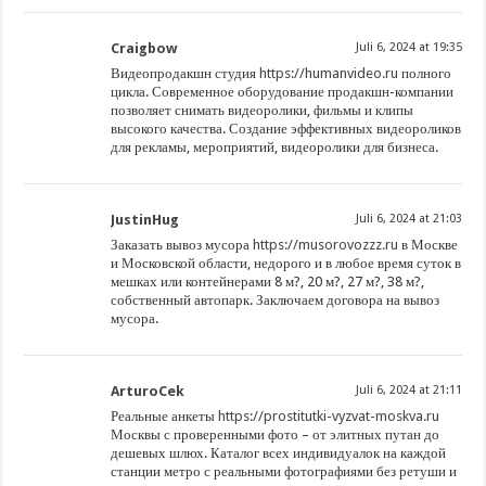
Craigbow
Juli 6, 2024 at 19:35
Видеопродакшн студия
https://humanvideo.ru
полного
цикла. Современное оборудование продакшн-компании
позволяет снимать видеоролики, фильмы и клипы
высокого качества. Создание эффективных видеороликов
для рекламы, мероприятий, видеоролики для бизнеса.
JustinHug
Juli 6, 2024 at 21:03
Заказать вывоз мусора
https://musorovozzz.ru
в Москве
и Московской области, недорого и в любое время суток в
мешках или контейнерами 8 м?, 20 м?, 27 м?, 38 м?,
собственный автопарк. Заключаем договора на вывоз
мусора.
ArturoCek
Juli 6, 2024 at 21:11
Реальные анкеты
https://prostitutki-vyzvat-moskva.ru
Москвы с проверенными фото – от элитных путан до
дешевых шлюх. Каталог всех индивидуалок на каждой
станции метро с реальными фотографиями без ретуши и