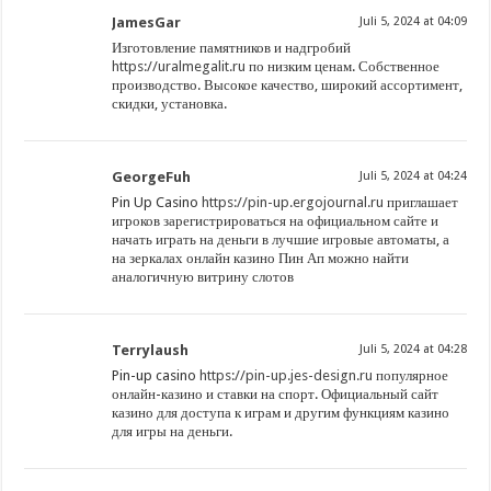
JamesGar
Juli 5, 2024 at 04:09
Изготовление памятников и надгробий
https://uralmegalit.ru
по низким ценам. Собственное
производство. Высокое качество, широкий ассортимент,
скидки, установка.
GeorgeFuh
Juli 5, 2024 at 04:24
Pin Up Casino
https://pin-up.ergojournal.ru
приглашает
игроков зарегистрироваться на официальном сайте и
начать играть на деньги в лучшие игровые автоматы, а
на зеркалах онлайн казино Пин Ап можно найти
аналогичную витрину слотов
Terrylaush
Juli 5, 2024 at 04:28
Pin-up casino
https://pin-up.jes-design.ru
популярное
онлайн-казино и ставки на спорт. Официальный сайт
казино для доступа к играм и другим функциям казино
для игры на деньги.