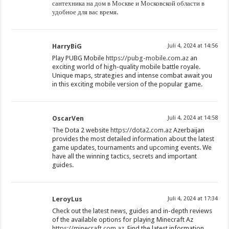
сантехника на дом в Москве и Московской области в
удобное для вас время.
HarryBiG
Juli 4, 2024 at 14:56
Play PUBG Mobile
https://pubg-mobile.com.az
an
exciting world of high-quality mobile battle royale.
Unique maps, strategies and intense combat await you
in this exciting mobile version of the popular game.
OscarVen
Juli 4, 2024 at 14:58
The Dota 2 website
https://dota2.com.az
Azerbaijan
provides the most detailed information about the latest
game updates, tournaments and upcoming events. We
have all the winning tactics, secrets and important
guides.
LeroyLus
Juli 4, 2024 at 17:34
Check out the latest news, guides and in-depth reviews
of the available options for playing Minecraft Az
https://minecraft.com.az
. Find the latest information