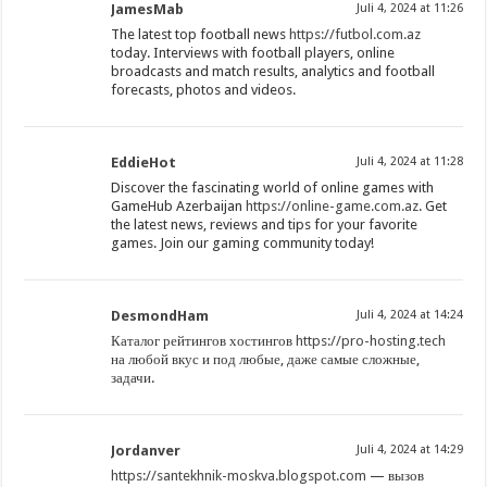
JamesMab
Juli 4, 2024 at 11:26
The latest top football news
https://futbol.com.az
today. Interviews with football players, online
broadcasts and match results, analytics and football
forecasts, photos and videos.
EddieHot
Juli 4, 2024 at 11:28
Discover the fascinating world of online games with
GameHub Azerbaijan
https://online-game.com.az
. Get
the latest news, reviews and tips for your favorite
games. Join our gaming community today!
DesmondHam
Juli 4, 2024 at 14:24
Каталог рейтингов хостингов
https://pro-hosting.tech
на любой вкус и под любые, даже самые сложные,
задачи.
Jordanver
Juli 4, 2024 at 14:29
https://santekhnik-moskva.blogspot.com
— вызов