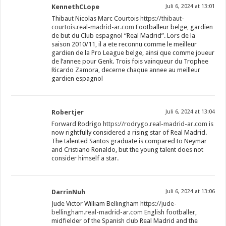
KennethCLope
Juli 6, 2024 at 13:01
Thibaut Nicolas Marc Courtois
https://thibaut-
courtois.real-madrid-ar.com
Footballeur belge, gardien
de but du Club espagnol “Real Madrid”. Lors de la
saison 2010/11, il a ete reconnu comme le meilleur
gardien de la Pro League belge, ainsi que comme joueur
de l’annee pour Genk. Trois fois vainqueur du Trophee
Ricardo Zamora, decerne chaque annee au meilleur
gardien espagnol
Robertjer
Juli 6, 2024 at 13:04
Forward Rodrigo
https://rodrygo.real-madrid-ar.com
is
now rightfully considered a rising star of Real Madrid.
The talented Santos graduate is compared to Neymar
and Cristiano Ronaldo, but the young talent does not
consider himself a star.
DarrinNuh
Juli 6, 2024 at 13:06
Jude Victor William Bellingham
https://jude-
bellingham.real-madrid-ar.com
English footballer,
midfielder of the Spanish club Real Madrid and the