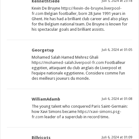
Kennethtiede
Juli 5, 2024 at 23:18
Kevin De Bruyne
https://kevin-de-bruyne.liverpool-
fr.com
Belgian footballer, born 28 June 1991 years in
Ghent. He has had a brilliant club career and also plays
for the Belgium national team. De Bruyne is known for
his spectacular goals and brilliant assists.
Georgetup
Juli 6, 2024 at 01:05
Mohamed Salah Hamed Mehrez Ghali
https://mohamed-salah.liverpool-fr.com
Footballeur
egyptien, attaquant du club anglais de Liverpool et
l’equipe nationale egyptienne. Considere comme l’un
des meilleurs joueurs du monde.
WilliamAdamb
Juli 6, 2024 at 01:08
The young talent who conquered Paris Saint-Germain:
how Xavi Simons became
https://xavi-simons.psg-
fr.com
leader of a superclub in record time.
Billyicots
Juli 6, 2024 at 01:09