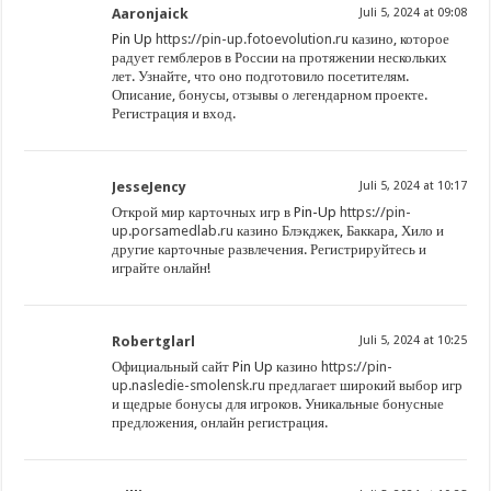
Aaronjaick
Juli 5, 2024 at 09:08
Pin Up
https://pin-up.fotoevolution.ru
казино, которое
радует гемблеров в России на протяжении нескольких
лет. Узнайте, что оно подготовило посетителям.
Описание, бонусы, отзывы о легендарном проекте.
Регистрация и вход.
JesseJency
Juli 5, 2024 at 10:17
Открой мир карточных игр в Pin-Up
https://pin-
up.porsamedlab.ru
казино Блэкджек, Баккара, Хило и
другие карточные развлечения. Регистрируйтесь и
играйте онлайн!
Robertglarl
Juli 5, 2024 at 10:25
Официальный сайт Pin Up казино
https://pin-
up.nasledie-smolensk.ru
предлагает широкий выбор игр
и щедрые бонусы для игроков. Уникальные бонусные
предложения, онлайн регистрация.