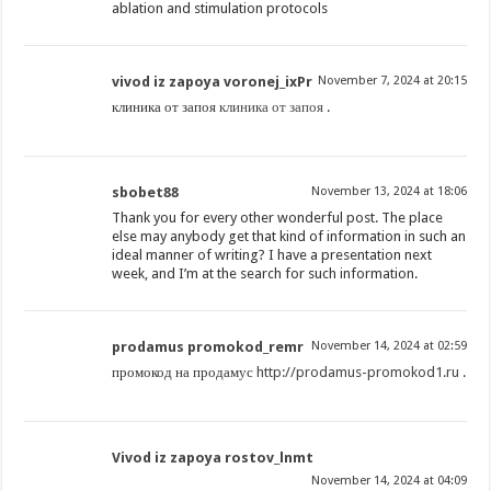
ablation and stimulation protocols
vivod iz zapoya voronej_ixPr
November 7, 2024 at 20:15
клиника от запоя
клиника от запоя
.
sbobet88
November 13, 2024 at 18:06
Thank you for every other wonderful post. The place
else may anybody get that kind of information in such an
ideal manner of writing? I have a presentation next
week, and I’m at the search for such information.
prodamus promokod_remr
November 14, 2024 at 02:59
промокод на продамус
http://prodamus-promokod1.ru
.
Vivod iz zapoya rostov_lnmt
November 14, 2024 at 04:09