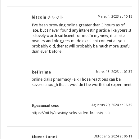
Maret 4, 2023 at 10:15
bitcoin チャット
I’ve been browsing online greater than 3 hours as of
late, but I never found any interesting article like yours.It
is lovely worth sufficient for me. In my view, if all site
owners and bloggers made excellent content as you
probably did, thenet will probably be much more useful
than ever before.
kefirrime
Maret 13, 2023 at 02:37
online cialis pharmacy
Falk Those reactions can be
severe enough that it wouldn t be worth that experiment
Красивый секс
Agustus 29, 2024 at 16:39
https://bit.ly/krasiviy-seks-video-krasiviy-seks
tlover tonet
Oktober 5, 2024 at 06:11