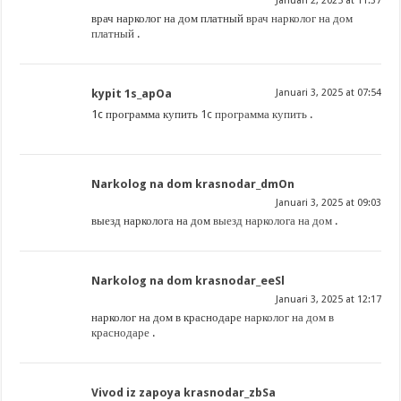
Januari 2, 2025 at 11:37
врач нарколог на дом платный
врач нарколог на дом
платный
.
kypit 1s_apOa
Januari 3, 2025 at 07:54
1c программа купить
1c программа купить
.
Narkolog na dom krasnodar_dmOn
Januari 3, 2025 at 09:03
выезд нарколога на дом
выезд нарколога на дом
.
Narkolog na dom krasnodar_eeSl
Januari 3, 2025 at 12:17
нарколог на дом в краснодаре
нарколог на дом в
краснодаре
.
Vivod iz zapoya krasnodar_zbSa