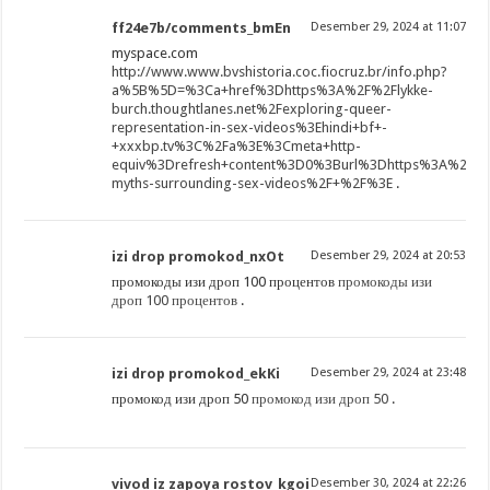
ff24e7b/comments_bmEn
Desember 29, 2024 at 11:07
myspace.com
http://www.www.bvshistoria.coc.fiocruz.br/info.php?
a%5B%5D=%3Ca+href%3Dhttps%3A%2F%2Flykke-
burch.thoughtlanes.net%2Fexploring-queer-
representation-in-sex-videos%3Ehindi+bf+-
+xxxbp.tv%3C%2Fa%3E%3Cmeta+http-
equiv%3Drefresh+content%3D0%3Burl%3Dhttps%3A%2F%2
myths-surrounding-sex-videos%2F+%2F%3E
.
izi drop promokod_nxOt
Desember 29, 2024 at 20:53
промокоды изи дроп 100 процентов
промокоды изи
дроп 100 процентов
.
izi drop promokod_ekKi
Desember 29, 2024 at 23:48
промокод изи дроп 50
промокод изи дроп 50
.
vivod iz zapoya rostov_kgoi
Desember 30, 2024 at 22:26