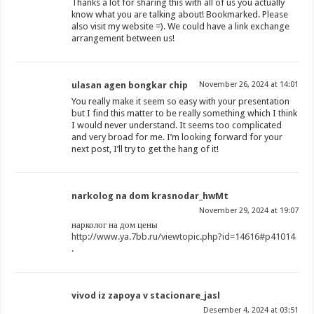
Thanks a lot for sharing this with all of us you actually
know what you are talking about! Bookmarked. Please
also visit my website =). We could have a link exchange
arrangement between us!
ulasan agen bongkar chip
November 26, 2024 at 14:01
You really make it seem so easy with your presentation
but I find this matter to be really something which I think
I would never understand. It seems too complicated
and very broad for me. I’m looking forward for your
next post, I’ll try to get the hang of it!
narkolog na dom krasnodar_hwMt
November 29, 2024 at 19:07
нарколог на дом цены
http://www.ya.7bb.ru/viewtopic.php?id=14616#p41014
.
vivod iz zapoya v stacionare_jasl
Desember 4, 2024 at 03:51