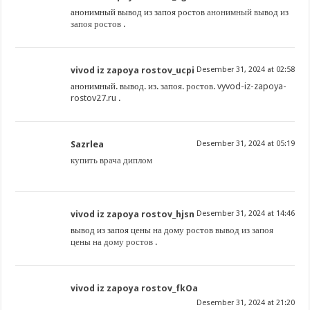
анонимный вывод из запоя ростов
анонимный вывод из
запоя ростов
.
vivod iz zapoya rostov_ucpi
Desember 31, 2024 at 02:58
анонимный. вывод. из. запоя. ростов.
vyvod-iz-zapoya-
rostov27.ru
.
Sazrlea
Desember 31, 2024 at 05:19
купить врача диплом
vivod iz zapoya rostov_hjsn
Desember 31, 2024 at 14:46
вывод из запоя цены на дому ростов
вывод из запоя
цены на дому ростов
.
vivod iz zapoya rostov_fkOa
Desember 31, 2024 at 21:20