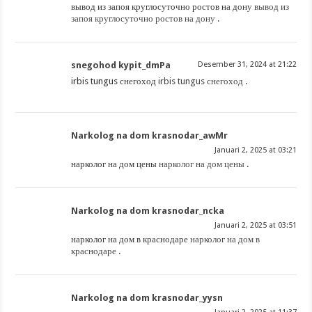
вывод из запоя круглосуточно ростов на дону
вывод из
запоя круглосуточно ростов на дону
.
snegohod kypit_dmPa
Desember 31, 2024 at 21:22
irbis tungus снегоход
irbis tungus снегоход
.
Narkolog na dom krasnodar_awMr
Januari 2, 2025 at 03:21
нарколог на дом цены
нарколог на дом цены
.
Narkolog na dom krasnodar_ncka
Januari 2, 2025 at 03:51
нарколог на дом в краснодаре
нарколог на дом в
краснодаре
.
Narkolog na dom krasnodar_yysn