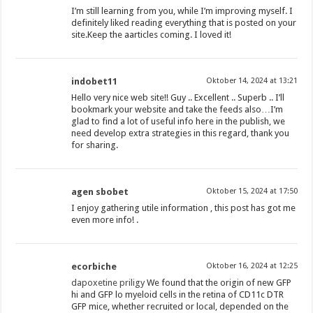
I’m still learning from you, while I’m improving myself. I
definitely liked reading everything that is posted on your
site.Keep the aarticles coming. I loved it!
indobet11
Oktober 14, 2024 at 13:21
Hello very nice web site!! Guy .. Excellent .. Superb .. I’ll
bookmark your website and take the feeds also…I’m
glad to find a lot of useful info here in the publish, we
need develop extra strategies in this regard, thank you
for sharing.
agen sbobet
Oktober 15, 2024 at 17:50
I enjoy gathering utile information , this post has got me
even more info! .
ecorbiche
Oktober 16, 2024 at 12:25
dapoxetine priligy
We found that the origin of new GFP
hi and GFP lo myeloid cells in the retina of CD11c DTR
GFP mice, whether recruited or local, depended on the