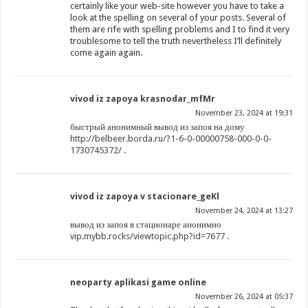
certainly like your web-site however you have to take a
look at the spelling on several of your posts. Several of
them are rife with spelling problems and I to find it very
troublesome to tell the truth nevertheless I’ll definitely
come again again.
vivod iz zapoya krasnodar_mfMr
November 23, 2024 at 19:31
быстрый анонимный вывод из запоя на дому
http://belbeer.borda.ru/?1-6-0-00000758-000-0-0-
1730745372/
.
vivod iz zapoya v stacionare_geKl
November 24, 2024 at 13:27
вывод из запоя в стационаре анонимно
vip.mybb.rocks/viewtopic.php?id=7677
.
neoparty aplikasi game online
November 26, 2024 at 05:37