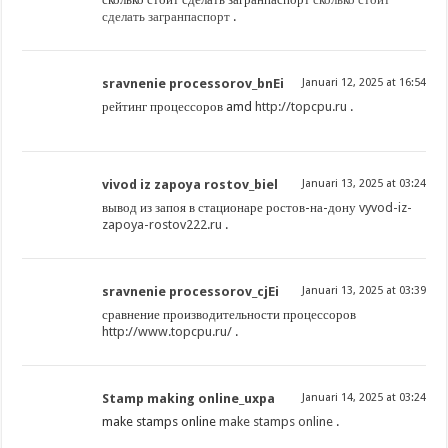
сделать загранпаспорт
.
sravnenie processorov_bnEi
Januari 12, 2025 at 16:54
рейтинг процессоров amd
http://topcpu.ru
.
vivod iz zapoya rostov_biel
Januari 13, 2025 at 03:24
вывод из запоя в стационаре ростов-на-дону
vyvod-iz-
zapoya-rostov222.ru
.
sravnenie processorov_cjEi
Januari 13, 2025 at 03:39
сравнение производительности процессоров
http://www.topcpu.ru/
.
Stamp making online_uxpa
Januari 14, 2025 at 03:24
make stamps online
make stamps online
.