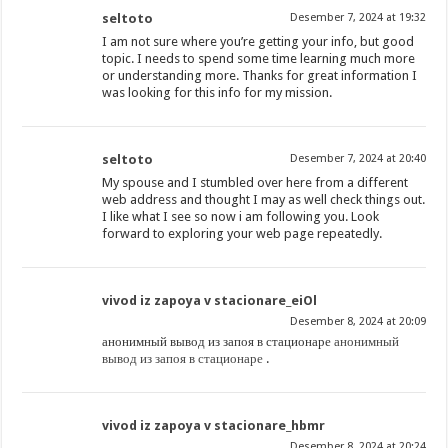
seltoto
Desember 7, 2024 at 19:32
I am not sure where you’re getting your info, but good
topic. I needs to spend some time learning much more
or understanding more. Thanks for great information I
was looking for this info for my mission.
seltoto
Desember 7, 2024 at 20:40
My spouse and I stumbled over here from a different
web address and thought I may as well check things out.
I like what I see so now i am following you. Look
forward to exploring your web page repeatedly.
vivod iz zapoya v stacionare_eiOl
Desember 8, 2024 at 20:09
анонимный вывод из запоя в стационаре
анонимный
вывод из запоя в стационаре
.
vivod iz zapoya v stacionare_hbmr
Desember 8, 2024 at 20:24