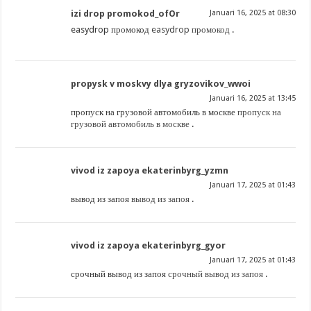
izi drop promokod_ofOr
Januari 16, 2025 at 08:30
easydrop промокод
easydrop промокод
.
propysk v moskvy dlya gryzovikov_wwoi
Januari 16, 2025 at 13:45
пропуск на грузовой автомобиль в москве
пропуск на
грузовой автомобиль в москве
.
vivod iz zapoya ekaterinbyrg_yzmn
Januari 17, 2025 at 01:43
вывод из запоя
вывод из запоя
.
vivod iz zapoya ekaterinbyrg_gyor
Januari 17, 2025 at 01:43
срочный вывод из запоя
срочный вывод из запоя
.