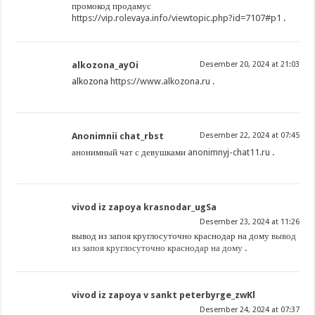
промокод продамус
https://vip.rolevaya.info/viewtopic.php?id=7107#p1
.
alkozona_ayOi
Desember 20, 2024 at 21:03
alkozona
https://www.alkozona.ru
.
Anonimnii chat_rbst
Desember 22, 2024 at 07:45
анонимный чат с девушками
anonimnyj-chat11.ru
.
vivod iz zapoya krasnodar_ugSa
Desember 23, 2024 at 11:26
вывод из запоя круглосуточно краснодар на дому
вывод
из запоя круглосуточно краснодар на дому
.
vivod iz zapoya v sankt peterbyrge_zwKl
Desember 24, 2024 at 07:37