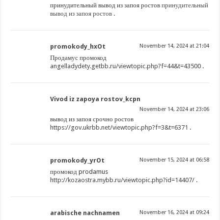
принудительный вывод из запоя ростов
принудительный
вывод из запоя ростов
.
promokody_hxOt
November 14, 2024 at 21:04
Продамус промокод
angelladydety.getbb.ru/viewtopic.php?f=44&t=43500
.
Vivod iz zapoya rostov_kcpn
November 14, 2024 at 23:06
вывод из запоя срочно ростов
https://gov.ukrbb.net/viewtopic.php?f=3&t=6371
.
promokody_yrOt
November 15, 2024 at 06:58
промокод prodamus
http://kozaostra.mybb.ru/viewtopic.php?id=14407/
.
arabische nachnamen
November 16, 2024 at 09:24