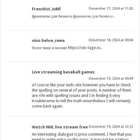
Franshizi_iuMl
Desember 17, 2024 at 11:02
франшизы для бизнеса
франшизы для бизнеса
.
vino beloe_rwea
Desember 18, 2024 at 09:04
белое вино в москве
https://vin-tage.ru
.
Live streaming baseball games
Desember 19, 2024 at 09:49
of course like your web-site however you have to check
the spelling on several of your posts. A number of them
are rife with spelling issues and I in finding it very
troublesome to tell the truth nevertheless I will certainly
come back again.
Watch NHL live stream free
Desember 19, 2024 at 12:12
An interesting dialogue is price comment. I feel that you
need to write extra on this topic, it may not be a taboo