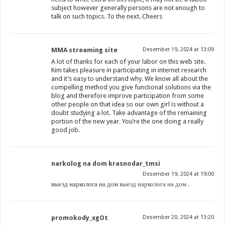
subject however generally persons are not enough to
talk on such topics. To the next. Cheers
MMA streaming site
Desember 19, 2024 at 13:09
A lot of thanks for each of your labor on this web site.
Kim takes pleasure in participating in internet research
and it’s easy to understand why. We know all about the
compelling method you give functional solutions via the
blog and therefore improve participation from some
other people on that idea so our own girl is without a
doubt studying a lot. Take advantage of the remaining
portion of the new year. You’re the one doing a really
good job.
narkolog na dom krasnodar_tmsi
Desember 19, 2024 at 19:00
выезд нарколога на дом
выезд нарколога на дом
.
promokody_xgOt
Desember 20, 2024 at 13:20