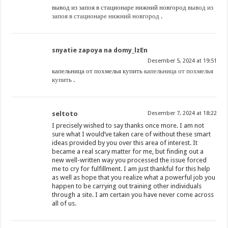
вывод из запоя в стационаре нижний новгород
вывод из
запоя в стационаре нижний новгород
.
snyatie zapoya na domy_lzEn
Desember 5, 2024 at 19:51
капельница от похмелья купить
капельница от похмелья
купить
.
seltoto
Desember 7, 2024 at 18:22
I precisely wished to say thanks once more. I am not
sure what I would’ve taken care of without these smart
ideas provided by you over this area of interest. It
became a real scary matter for me, but finding out a
new well-written way you processed the issue forced
me to cry for fulfillment. I am just thankful for this help
as well as hope that you realize what a powerful job you
happen to be carrying out training other individuals
through a site. I am certain you have never come across
all of us.