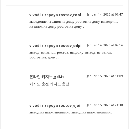
vivod iz zapoya rostov_rool
Januari 14, 2025 at 07:47
выведение из запоя на дому ростов на дону
выведение
из запоя на дому ростов на дону
.
vivod iz zapoya rostov_odpi
Januari 14, 2025 at 09:14
вывод. из. запоя. ростов. на. дону.
вывод. из. запоя.
ростов. на. дону.
.
Januari 15, 2025 at 11:09
온라인 카지노_gdMt
카지노 충전
카지노 충전
.
vivod iz zapoya rostov_ejoi
Januari 15, 2025 at 21:38
вывод из запоя анонимно
вывод из запоя анонимно
.