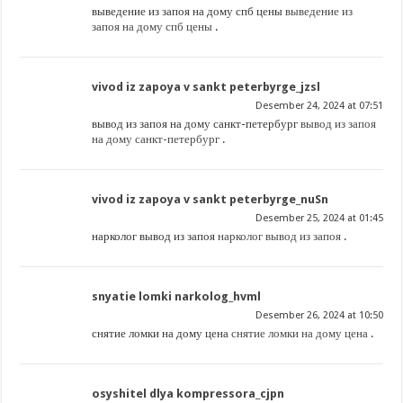
выведение из запоя на дому спб цены
выведение из
запоя на дому спб цены
.
vivod iz zapoya v sankt peterbyrge_jzsl
Desember 24, 2024 at 07:51
вывод из запоя на дому санкт-петербург
вывод из запоя
на дому санкт-петербург
.
vivod iz zapoya v sankt peterbyrge_nuSn
Desember 25, 2024 at 01:45
нарколог вывод из запоя
нарколог вывод из запоя
.
snyatie lomki narkolog_hvml
Desember 26, 2024 at 10:50
снятие ломки на дому цена
снятие ломки на дому цена
.
osyshitel dlya kompressora_cjpn