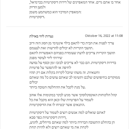
אחר בו אתם גרים. אחד המאפיינים של דירות דיסקרטיות בכרמיאל,
ולמען הדיוק
המאפיין המרכזי הוא כמשתמע משמן:
דיסקרטיות.
נערות ליווי באילת
Oktober 16, 2022 at 11:08
צריך לפנות את הבית כדי לתאם בילוי אינטימי מן הסוג הזה ורוב
תושבי הקריות לא יכולים להרשות זאת לעצמם.
תושבי הקריות צריכים לדעת שעומדת בפניהם האפשרות לתאם
שירותי ליווי לעיסוי מפנק
בדירות דיסקרטיות. הם כבר לא צריכים לבזבז זמן וכסף על נסיעה
לחיפה או להתפשר על פרטיות
וחשאיות. זה משהו שיוכל לקרות בקלות אם רק תהיו
ממוקדים בחיפושים שלכם ותשימו לב שאתם עושים כל מה שאתם
יכולים
על מנת לקבל את ההחלטה הטובה ביותר.
קהל הלקוחות האקסקלוסיבי אשר מגיע לבקר במקומות אלו אוהב
לשמור על הפרטיות שלו וכאן הוא מקבל את כל
התנאים אשר יבטיחו לו את הדיסקרטיות.
אתם שואלים למה אנשים רוצים לשמור על דיסקרטיות?
דירות דיסקרטיות כפר סבא,
הן בהחלט התשובה הברורה ביותר למה שאתם מייחלים, להגיע,
לקחת את מי שאתם רוצים ולא להיות תחת