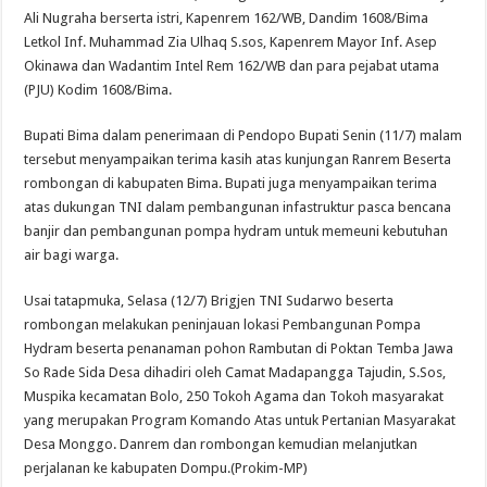
Ali Nugraha berserta istri, Kapenrem 162/WB, Dandim 1608/Bima
Letkol Inf. Muhammad Zia Ulhaq S.sos, Kapenrem Mayor Inf. Asep
Okinawa dan Wadantim Intel Rem 162/WB dan para pejabat utama
(PJU) Kodim 1608/Bima.
Bupati Bima dalam penerimaan di Pendopo Bupati Senin (11/7) malam
tersebut menyampaikan terima kasih atas kunjungan Ranrem Beserta
rombongan di kabupaten Bima. Bupati juga menyampaikan terima
atas dukungan TNI dalam pembangunan infastruktur pasca bencana
banjir dan pembangunan pompa hydram untuk memeuni kebutuhan
air bagi warga.
Usai tatapmuka, Selasa (12/7) Brigjen TNI Sudarwo beserta
rombongan melakukan peninjauan lokasi Pembangunan Pompa
Hydram beserta penanaman pohon Rambutan di Poktan Temba Jawa
So Rade Sida Desa dihadiri oleh Camat Madapangga Tajudin, S.Sos,
Muspika kecamatan Bolo, 250 Tokoh Agama dan Tokoh masyarakat
yang merupakan Program Komando Atas untuk Pertanian Masyarakat
Desa Monggo. Danrem dan rombongan kemudian melanjutkan
perjalanan ke kabupaten Dompu.(Prokim-MP)