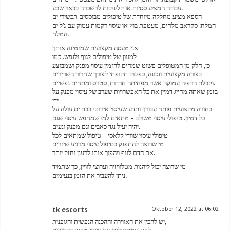
עבודה המציע ססיות או קליניקות להשכרה בבאר שבע.
הספא מציע מחלקה מיוחדת של טיפולים מבוססים תכשירי ים
המלח: סקראב מלחים, מעטפת בוץ או עיסוי רקמות עמוק עם ג’ל ים
המלח.
אני מעסה מקצועית שמזמינה אותך
למגוון של טיפולים לגוף ולנפש. כמו
כן, חלק מן המטופלים פשוט שמחים להזמין עיסוי מפנק ושמבוצע
בצורה מקצועית ונכונה, כפינוק תקופתי לצורך שחרור השרירים
וקבלת הרפיה עמוקה אשר מפחיתה חרדות, סטרס ומתחים נפשיים.
בזמן שאתה מחייג דמיין את כל האפשרויות שערב של עיסוי מפנק על
ידי
בחורה מקצועית פותח עבורך ותדע שעיסוי אירוטי בבת ים עולה על
כל דמיון. טיפולי עיסוי משולב – מתאים למי שמחפש עיסוי שגם
יהיה יעיל נגד כאבים וגם מפנק ונעים.
טיפולי עיסוי שוודי קלאסי – טיפול שמתאים לכל
מי שרוצה להתפנק בטיפול עיסוי מרגיע שיזרים
את הדם לגוף ויהפוך אותו לרענן וחזק יותר.
מי שרוצה יכול ליהנות מטלוויזיה וערוצי לוויין, כך שתמיד
ניתן להעביר את הזמן בנעימים.
tk escorts
Oktober 12, 2022 at 06:02
יש להכין את האווירה וההכנה הנפשית והגופנית,