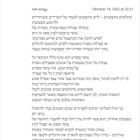
נערות ליווי
Oktober 14, 2022 at 22:21
אתלטים מקצועיים – לרוב מחפשים לשמור על השרירים משוחררים
ולהימנע מפציעות
במהלך פעילות ספורטיבית. מטרתו של
עיסוי בראשון לציון מסוג זה היא
לסייע ולהכין את המתעמל טרם אירוע ספורטיבי
או פעילות גופנית מאומצת ולסייע למתאמן להחלים
מהר יותר ובצורה יסודית יותר מפציעות שחווה בעבר.
עיסוי ספורט הוא מונח כללי המתאר כל
עבודה על הגוף שנעשית על אנשים שפעילים גופנית
על בסיס קבוע. מהו עיסוי ספורט
בראשון לציון ? כל מה שצריך
זה רק לדעת לבחור, עיסוי כזה שמורגש צעד אחר צעד ואפילו פוגש
את הרקמות העדינות ביותר בגוף.
ספורטאים מתחומים שונים מכוונים לקבל
תוצאות שונות, לכן חשוב ליידע את המעסה באשר להעדפות
האישיות שלכם טרם העיסוי המפנק.
בני הגיל השלישי זקוקים לאביזרים שונים ומגוונים בכדי להתנהל
ביום-יום.
בפעמים אחרות, הוא עשוי להיות עדין יותר בכדי להעביר תחושה של
עיסוי מפנק או יפעיל לחץ
עמוק ומהיר במטרה להביא לעיסוי משחרר באמת.
שחיינים – בדרך-כלל מעוניינים להאריך את הרגליים ולשפר את