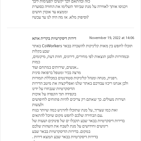
כזה ובהתאם לכך יקשיבו לפעימות ליבך
ויכניסו אותך לאווירה על מנת שביחד תשלימו את החוויה כסוערת
וממצא עד אובדן חושים
וסיפוק מלא. אז מה היה לנו עד עכשיו?
דירות דיסקרטיות בקרית אתא
November 19, 2022 at 14:06
באתר CoWorkers תוכלו לחפש בין מאות קליניקות להשכרה בבאר
שבע בקלות
ובמהירות ולסנן תוצאות לפי מחירים, דירוגים, חוות דעת, מיקומים,
כמות
אנשים, שירותים במתחם ועוד..
מרצה בכיר ומטפל ברפואה סינית
ויפנית, מנחה ומנהל קליניקות סטודנטים במכללת תמורות.
ולכן אנחנו ריכזו עבורכם באתר שלנו ואפליקציה את מיטב הדירות
הדיסקרטיות שנבחרו על ידינו
בקפידה תוך הקפדה על איכות
ושירות מעולים. כך שאתם רק צריכים להיות פתוחים לחיפושים
ולעשות
זאת כמו שצריך, על מנת שתוכלו להרגיש כמה שיותר בנוח
עם הבחירה שלכם לחפש מקום שיוכל להתאים.
בדירות דיסקרטיות בבאר שבע תקבלו ים של פינוקים ושעות של
ריגושים וחידושים על מנת לשבח את השהות שלכם
במקום. בדירות הדיסקרטיות בבאר שבע
. בדירות דיסקרטיות בבאר שבע תמצא דירות