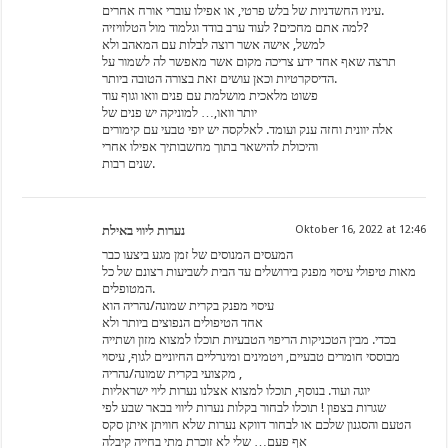
עיניו החשדניות של בלש פרטי, או אפילו עוברי אורח אחרים.
למה אתם מחכים? לעוד ערב בודד וגלמוד מול הטלוויזיה?
למשל, אישה אשר רוצה לבלות עם המאהב ולא
תרצה שאף אחד ידע צריכה מקום אשר מאפשר לה לשמור על
הדיסקרטיות וכאן עושים זאת בצורה הטובה ביותר.
פשוט מלאכית מושלמת עם פנים וואו וגוף עוד
יותר וואו,… למוניקה יש פנים של
אלה יוונית וחזה ענק ועומד. לאלקסה יש יופי טבעי עם קימורים
והיכולת להישאר בתוך מחשבותיך אפילו אחרי
שנים רבות.
נערות ליווי באילת
Oktober 16, 2022 at 12:46
המעסים המנוסים של זמן מגע ביצעו כבר
מאות טיפולי עיסוי מפנק בירושלים עד הבית לשביעות רצונם של כל
המטופלים.
עיסוי מפנק בקרית שמונה/נהריה הוא
אחד הטיפולים הנפוצים ביותר ולא
בכדי. מבין הטכניקות הריפוי הטבעיות תוכלו למצוא מזון ושתייה
מבוססי חומרים טבעיים, ויטמינים ומינרליים החיוניים לגוף, עיסוי
מקצועי בקרית שמונה/נהריה ,
יוגה ועוד. בנוסף, תוכלו למצוא אצלנו נערות ליוי ישראליות
שגרות בצפון ! תוכלו לבחור בקלות נערות ליווי בבאר שבע לפי
הטעם והסגנון שלכם או לבחור דווקא נערות שלא חוויתן איתן סקס
אף פעם… שלי לא זוכרת מתי בחייה קיבלה