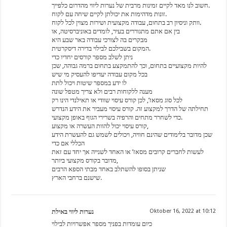
חשוב לנו מאד לקיים זמינות מרבית של נערות ליווי מהדרום כלפייך.
זונות מדהימות את יכולתן לקיים שיחה עם לקוח.
וותק וניסיון רב בתחום, עבודה מקצועית ושירות מצוין לכל לקוח.
בין אם אתם מתגוררים בעיר, לומדים באוניברסיטה, או
מבקרים בה לצורכי עבודה באר שבע היא
המקום בשבילכם לבילוי בדירה דיסקרטית.
ניתן לשלב מספר קורסים יחדיו כדי
להיות מקצועיים בתחום, וכך להתמקצע בתחום ברמה גבוהה, שכן
בכל מקום עבודה יעדיפו להעסיק מי שיש
לו ידע במספר שיטות ויכול לתת
מענה ללקוחות רבים ולא צריך מטפל שונה
לכל סוג מסאז’, לכן קורס עיסוי שוודי או תאילנדי הינו רק
תחילתה של הדרך למקצוע זה. קורס עיסוי מעביר את הידע הנדרש
כדי לשחרר מתחים והרפיה בשרירי הגוף באופן מקצועי.
קורס עיסוי יכול להוות העשרה או מקצוע,
שכן מדובר בלימודים שהינם חוויה, ויכולים לשמש גם להעשרת הידע
הכללי אם כדי
לעשות לחברים קרובים מסאז’ או האחד לשנייה אך יחד עם זאת
מדובר בקורס מקצועי ביותר,
שניתן בסופו להשתלב באחד מבתי הספא הרבים
שישנם ברחבי הארץ.
נערות ליווי באילת
Oktober 16, 2022 at 10:12
כיום עומדות בפניך מספר אפשרויות לבילוי