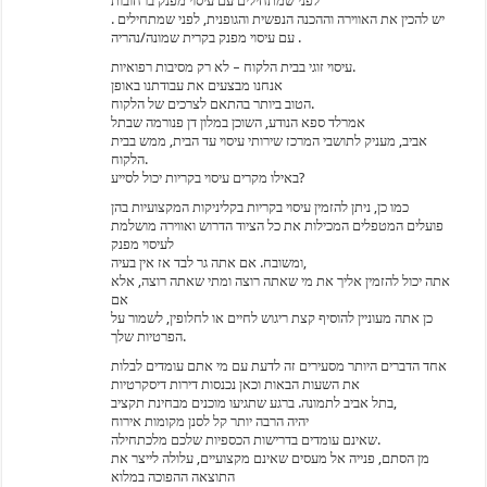
לפני שמתחילים עם עיסוי מפנק ברחובות
. יש להכין את האווירה וההכנה הנפשית והגופנית, לפני שמתחילים
עם עיסוי מפנק בקרית שמונה/נהריה .
עיסוי זוגי בבית הלקוח – לא רק מסיבות רפואיות.
אנחנו מבצעים את עבודתנו באופן
הטוב ביותר בהתאם לצרכים של הלקוח.
אמרלד ספא הנודע, השוכן במלון דן פנורמה שבתל
אביב, מעניק לתושבי המרכז שירותי עיסוי עד הבית, ממש בבית
הלקוח.
באילו מקרים עיסוי בקריות יכול לסייע?
כמו כן, ניתן להזמין עיסוי בקריות בקליניקות המקצועיות בהן
פועלים המטפלים המכילות את כל הציוד הדרוש ואווירה מושלמת
לעיסוי מפנק
ומשובח. אם אתה גר לבד אז אין בעיה,
אתה יכול להזמין אליך את מי שאתה רוצה ומתי שאתה רוצה, אלא
אם
כן אתה מעוניין להוסיף קצת ריגוש לחיים או לחלופין, לשמור על
הפרטיות שלך.
אחד הדברים היותר מסעירים זה לדעת עם מי אתם עומדים לבלות
את השעות הבאות וכאן נכנסות דירות דיסקרטיות
בתל אביב לתמונה. ברגע שתגיעו מוכנים מבחינת תקציב,
יהיה הרבה יותר קל לסנן מקומות אירוח
שאינם עומדים בדרישות הכספיות שלכם מלכתחילה.
מן הסתם, פנייה אל מעסים שאינם מקצועיים, עלולה לייצר את
התוצאה ההפוכה במלוא