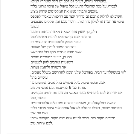
כהצלחה גדולה, דעו כי גם לכם יש חלק שאחריו למלא.
לבסוף, על מנת שתוכלו להגיע לכל טיפול של עיסוי ארוטי בלוד
מוכנים ותפיקו ממנו את המקסימום שהוא מציע,
חשוב לנו לחלוק אתכם גם מדריך קצר עם ההכנות שאסור לפספס.
עיסוי עד הבית או למלון ברחובות , חוסך מכם זמן, פקקים מעצבנים
וכמובן
דלק, כך שאין צורך לצאת מאזור הנוחות הטבעי
והמוכר לכם כך שתוכלו ליהנות מטיפול כמו
עיסוי מפנק ולחוש בביטחון עצמי רב
יותר ולהתמסר לידיהן של מעסות
אשר יפנקו אתכם מכף רגל ועד ראש.
כמו כן, בני זוג במערכת יחסים
רומנטית אוהבים לגוון לפעמים
את השגרה ולהזמין נערות
ליווי באשקלון עד הבית. בפורטל שלנו תוכלו להתרשם משלל מעסים,
עיסויים בתל
אביב ומכוני עיסוי, כולל עיסויים בתל אביב המגיעים עד
פתח הבית! התייעצות עם אנשי מקצוע:
אם יש יצא לכם להסתייע בעבר באנשי מקצוע מתחומים מקבילים
באזור, כמו
למשל רפלקסולוגים, מעסים רפואיים ומטפלים אלטרנטיביים
בשיטות שונות, תוכלו בהחלט לשאול אותם לגבי עיסוי ארוטי בלוד
ואם הם אכן
מכירים מקום כזה, סביר להניח שזה יהיה מקום מקצועי שייתן
לכם שירות טוב.