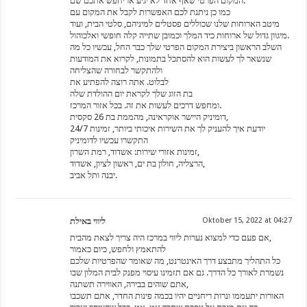
המקום הפרטי שאף אחד לא יגיע או יחפש אתכם שם.
כמו כן ניתנת לכם האפשרות לקבל את המקום עם
מיטב הארוחות שלנו שכוללים פסטלים למיניהם, סלטי הבית, ועוד
מיגוון גדול של ארוחות כיד המלך וכמובן שתייה קלה חופשי ואלכוהול.
השלב הראשון ביצירת המקום הפרטי שלך כבר החל, עכשיו כל מה
שנשאר לך לעשות הוא להסתכל בתמונות, לקרוא את המודעות
ולהתקשר לבחורה שהצליחה
לבלוט. אתה רוצה להפתיע את
בת הזוג שלך לקראת יום ההולדת שלה
ומחפש דרכים לעשות את זה. בכל אזור המרכז.
דומיניק היישר אוקראינה, מהממת בת 26 סקסית,
יודעת איך להעניק לך את השירות איכותי ביותר, זמינות 24/7
התקשרו עכשיו לדומיניק
זמינות אזורי שירות: אשדוד, רמת השרון,
הרצליה, חולון בת ים, ראשון לציון, אשדוד,
יבנה ותל אביב.
ליווי באילת
Oktober 15, 2022 at 04:27
אם פעם כדי למצוא נערות ליווי במרכז היה צריך לצאת מהבית,
להתאמץ ולחפש, כיום כאמור
כל התהליך מתבצע דרך האינטרנט, מה שאומר שהפרטיות שלכם
נשמרת לאורך כל הדרך. גם אם תזמינו עיסוי מפנק לבית המלון שבו
אתם שוהים בבירה, האווירה תשתנה,
האורות יתעממו ונרות ריחניים יהיו בכמה פינות החדר, אתם תשכבו