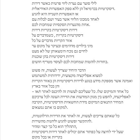
לילי סוער עם נערת ליווי פרטית כאשר דירות
דיסקרטיות בכרמיאל הן ללא ספק האפשרות האידיאלית.
או האפשרות השנייה היא להגיע
לאחד ממכוני הליווי אשר בעיר ושם לבלות עם
אחת מהנערות הסקסיות שמחכות לכם.
דירות דיסקרטיות בקריות דירות
דיסקרטיות בקריות , כשמדברים על
אזור הקריות מדברים על כל
מיני בילויים מדהימים ובעיקר על מקום ער
לחיים גם נוכח הימצאותן של לא מעט
דירות דיסקרטיות בהן שוכנות
בחורות לוהטות שמחכות לכם לעיסוי מטריף חושים.
הדבר היחיד שצריך לעשות, זה פשוט
למצוא אפליקציה מקצועית, ידידותית למשתמש
ואמינה אשר מספקת מידע בנוגע לדירות דיסקרטיות הן באזור הקריות
והן בכל אזור בארץ
– כל אחד והמיקום שלו. כל שעליכם לעשות זה להיכנס לאתר ו/או
לאפליקציה, לחפש בין מגוון המודעות את הדירה העונה לכל צרכיכם
המחיר התנאים המיקום מידת החשאיות והדיסקרטיות, הקרבה
למקום בו אתם נמצאים.
כל שאתם צריכים לעשות, זה לאתר את הדירות הרלוונטיות,
להתקשר ופשוט להגיע וליהנות מהשירות.
התהליך הוא כל כך קצר ומהיר,
שעל ידי לחיצה על כפתור אתם יכולים לאתר דירות דיסקרטיות
בקריות או בכל מקום