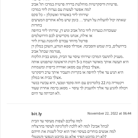
פרטיות ודיסקרטיות מוחלטת בדירה פרטית במרכז תל אביב.
מה אפשר לעשות עם נערות ליווי במרכז?
שירותי ליווי באשדוד ואשקלון – כל סקס
שאתה יכול להעלות על דעתך… בזמן שיש מלא אתרים המציעים
בחורות
שעובדות כנערות ליווי בתל אביב וגוש דן, שירותי ליווי בחיפה
או אילת, אנחנו מקדישים לכם הירושלמים
פורטל מיוחד עבורם להזמנת נערת ליווי
בירושלים, בית שמש והסביבה. אמרלד ספא הנודע, השוכן במלון דן
פנורמה שבתל אביב,
מעניק לתושבי המרכז שירותי עיסוי עד הבית, ממש בבית הלקוח.
היא תעשה אותך מאושר ושמח ב-5 דקות הראשונה שתפגוש אותה
אצלך במלון עם מסאג ואווירה כייפית ומשמחת.
היא תגיע עד אליך לחיפה או בקריות ותעביר איתך ערב דיסקרטי
אצלך בבית או במלון.
ויקטוריה בת 22 בלונדינים עם חזה סקסי וטבעי, היא עכשיו בנשר
ויכולה להגיע עד אליך ולהעניק לך עיסוי – מסאג ברמה אחרת שעוד
לא הכרתה עד היום.
bit.ly
November 22, 2022 at 06:44
למה עליכם לצפות מעיסוי עד הבית
בתל אביב? למה לא ללכת לקליניקה לעיסוי בהרצליה?
למה אנשים בוחרים בעיסוי ואיך הוא יכול לשנות את חייהם
לא רק בהיבט הפיזי אלא גם בהיבט הנפשי והמנטלי?