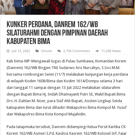
Kunker Perdana, Danrem 162/WB
Silaturahmi Dengan Pimpinan Daerah
Kabupaten Bima
Juli 12, 2022
Umum
2,756 Comments
11,206 Views
Kab bima-MP-Mengawali tugas di Pulau Sumbawa, Komandan Korem
(Danrem) 162/WB Brigjen TNI Sudarwo Aris Nurcahyo, S.Sos M.M.
bersama rombongan Senin (11/7) melakukan kunjungan kerja perdana
di wilayah Kodim 1608/Bima dan Kodim 1614/Dompu selama 3 hari
dari tanggal 11 sampai dengan 13 Juli 2022 melakukan silaturahmi
dengan Bupati Bima Hj. Indah Dhamayanti Putri SE, Wakil Bupati Bima
Drs. H. Dahlan M. Noer, para Staf Ahli Bupati, Asisten Lingkup Setda
kabupaten Bima dan turut dihadiri Wakapolres Bima Kompol M. Yusuf
dan Wakapolres Bima Kota Kompol Mujahidin.
Pada tatapmuka tersebut, Danrem didampingi Ketua Persit Kartika CK
Korem 162/WB Asmeri S.Pd, Kasilog Kasrem 162/WB Kolonel Inf. Fajar