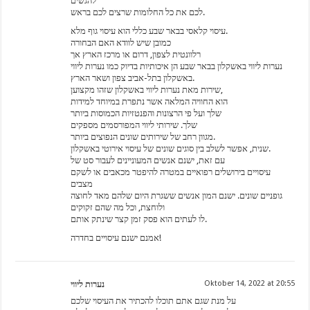
להגשים
לכם את כל החלומות שרצים לכם בראש.
עיסוי קלאסי בבאר שבע כללי הוא עיסוי גוף מלא.
כמובן שיש לוודא האם הבחורה
רלוונטית לצפון, דרום או מרכז הארץ אך
נערות ליווי באשקלון בבאר שבע הן איכותיות בדיוק כמו נערות ליווי
באשקלון בתל-אביב צפון ושאר הארץ.
שירות מאת נערות ליווי באשקלון שזהו מקצוען,
הוא החוויה המלאה אשר נתפרת במיוחד למידות
שלך ועל פי הרצונות והפנטזיות הכמוסות ביותר
שלך. שירותי ליווי המפורסמים מספקים
מגוון רחב של שירותים שונים הנפוצים ביותר.
שנית, אפשר לשלב בין סוגים שונים של עיסוי אירוטי באשקלון.
עם זאת, ישנם אנשים המעוניינים לעבור סט של
עיסויים בירושלים רפואיים במטרה להיפטר מכאבים או לשקם
מצבים
גופניים שונים. ישנם המון אנשים ששגרת היום שלהם מאד לחוצה
ולוחצת, וכל מה שהם זקוקים
לו לעתים הוא פסק זמן קצר שינתק אותם.
אמנם ישנם עיסויים בחדרה!
נערות ליווי
Oktober 14, 2022 at 20:55
על מנת שגם אתם תוכלו להכתיר את העיסוי שלכם