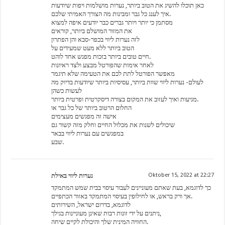
כאן תוכלו להשיג את הטוב ביותר, נערות מושלמות ויפות שיודעות
איך לענג כל גבר ומבינות מה הצורך האמיתי שלכם.
מסתמן כי יותר ויותר גברים כבר יודעים איפה למצוא
את המזור המושלם ביותר, קוראים
לזה נערות ליווי בכפר-סבא והן הפתרון
הטוב ביותר ללא מעט שמעידים על
חיים טובים ביותר בזכות מפגש אחד לוהט.
לאחר אימות שהפורטל מבצע ולצד ראיונות
מאפשר הפורטל לתת לכם את הטעימה שלא תיגמר
לעולם- נערות ליווי שוות ביותר, עסיסיות ביותר שיודעות בדיוק מה
לעשות כשהן
מגיעות ואיך לעזוב את המקום בצורה דיסקרטית ופרטית ביותר.
החלום הרטוב ביותר של כל גבר או
אישה זה מפגשים מעצימים
שיכולים לשנות את מכלול החיים וחלק מזה קשור גם
במפגשים עם נערות ליווי בבאר
שבע.
נערות ליווי באילת
Oktober 15, 2022 at 22:27
כך לדוגמא, בעת שאתם מעוניינים לעבור עיסוי בבית שמש המתמקד
אך ורק בראש, או לחילופין בעיסוי המתמקד באזור הכתפיים.
לדוגמא, בדרום ישראל, השירותים
ניתנים על ידי זונות רבות שאינן מעוניינות בגילך,
החוויה המינית שלך והיכולת לקיים שיחה.