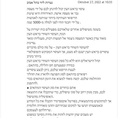
נערות ליווי בתל אביב
Oktober 27, 2022 at 10:33
עיסוי בראש העין יכול להינתן לכם על ידי מעסה
גבר או מעסה אישה. האיורוודה היא שיטת
הריפואי העתיקה ביותר שניתנה לאנושות
על ידי חכמי הודו לפני למלה מ-5000 שנה .
בשונה מטיפולים אחרים שלאורכם מפעילים כוח ישירות על
הגוף, העיסוי השוודי בראש העין
מאוד עדין כאשר המעסה ניצמד אל תנועות רכות, מעגליות ומאד
עדינות.
העיסוי השוודי בראש העין – על מה כולם מדברים?
עיסויים בראש העין ישנם לא מעט, אך העיסוי המבוקש והפופולארי
ביותר בקרב
קהל הישראלים הוא ללא כל ספק העיסוי השוודי בראש העין
. במידה ונפצעתם חס וחלילה, בהתאם
לעצת הרופא שלכם, ניתן לבצע עיסויים
רפואיים בהתאם לסוג הפגיעה ולהאיץ את תהליך
ההחלמה שלכם. קשה מאוד למצוא את הזמן המתאים בכדי
להתפנק.
● אתם בוחרים את סוג העיסוי המתאים
לכם, מבין מגוון רחב של סוגי טיפולים, כדי שתקבלו את התוצאה
האופימלית מהטיפול.
אך למתקשים בהתמצאות, בפורטל אקספיינדר תקבלו את כל המידע
ובאמצעותו תגיעו עד למקום שבחרתם ותהנו מאווירה חלומית
שייחלתם לעצמכם.
יש מצבים שהן יודעות לזהות את מידת ניסיונך במפגש