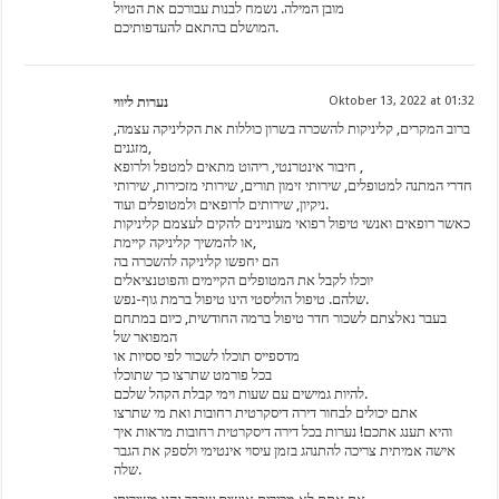
מובן המילה. נשמח לבנות עבורכם את הטיול
המושלם בהתאם להעדפותיכם.
נערות ליווי
Oktober 13, 2022 at 01:32
ברוב המקרים, קליניקות להשכרה בשרון כוללות את הקליניקה עצמה,
מזגנים,
חיבור אינטרנטי, ריהוט מתאים למטפל ולרופא ,
חדרי המתנה למטופלים, שירותי זימון תורים, שירותי מזכירות, שירותי
ניקיון, שירותים לרופאים ולמטופלים ועוד.
כאשר רופאים ואנשי טיפול רפואי מעוניינים להקים לעצמם קליניקות
או להמשיך קליניקה קיימת,
הם יחפשו קליניקה להשכרה בה
יוכלו לקבל את המטופלים הקיימים והפוטנציאלים
שלהם. טיפול הוליסטי הינו טיפול ברמת גוף-נפש.
בעבר נאלצתם לשכור חדר טיפול ברמה החודשית, כיום במתחם
המפואר של
מדספייס תוכלו לשכור לפי ססיות או
בכל פורמט שתרצו כך שתוכלו
להיות גמישים עם שעות וימי קבלת הקהל שלכם.
אתם יכולים לבחור דירה דיסקרטית רחובות ואת מי שתרצו
והיא תענג אתכם! נערות בכל דירה דיסקרטית רחובות מראות איך
אישה אמיתית צריכה להתנהג בזמן עיסוי אינטימי ולספק את הגבר
שלה.