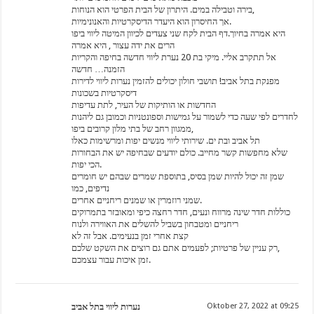
בירה וטבילה במים. היתרון של הבית הפרטי הוא הנוחות,
אך החיסרון הוא היעדר הדיסקרטיות והאנונימיות.
היא אמרה בחיוך.דף הבית לקח שני צעדים לכיוון המיטה ליווי ביפו
הרים את ידה עצור , היא אמרה
אל תתקרב אליי. מיקי בת 20 נערת ליווי חדשה בחיפה והקריות
הזמנה… חדשה
מפנקת בתל אביב! תושבי חולון יכולים להזמין נערות ליווי לדירות
דיסקרטיות בשכונות
החדשות או הותיקות של העיר, לתת עדיפות
לחדרים לפי שעה כדי לשמור על גמישות וספונטניות וכמובן גם ליהנות
ממגוון רחב של בתי מלון קרובים ביפו,
תל אביב ובת ים. שירותי ליווי מנשים יפות ומרשימות כאלו
שלא מחפשות קשר מחייב. כולם יודעים שבחיפה יש את הבחורות
הכי יפות.
שמן זה יכול להיות שמן בסיס, בתוספת שמרים שבהם יש חומרים
נדיפים, כמו
שמני רוזמרין או שמנים ריחניים אחרים.
כוללות חדר שינה מרווח ונעים, חדר רחצה כיפי ומאובזר בתמרוקים
ריחניים ומטבחון בשביל להשלים את האווירה ולנוח
קצת אחרי זמן בנעימים. אבל זה לא
רק עניין של פרטיות; לפעמים אתם גם רוצים את השקט שלכם,
זמן איכות עבור עצמכם.
נערות ליווי בתל אביב
Oktober 27, 2022 at 09:25