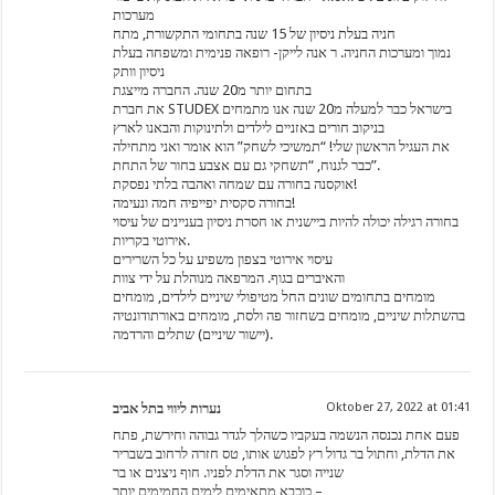
מערכות
חניה בעלת ניסיון של 15 שנה בתחומי התקשורת, מתח
נמוך ומערכות החניה. ר אנה לייקן- רופאה פנימית ומשפחה בעלת
ניסיון וותק
בתחום יותר מ20 שנה. החברה מייצגת
את חברת STUDEX בישראל כבר למעלה מ20 שנה אנו מתמחים
בניקוב חורים באזניים לילדים ולתינוקות והבאנו לארץ
את העגיל הראשון שלי! “תמשיכי לשחק” הוא אומר ואני מתחילה
כבר לגנוח, “תשחקי גם עם אצבע בחור של התחת”.
אוקסנה בחורה עם שמחה ואהבה בלתי נפסקת!
בחורה סקסית יפייפיה חמה ונעימה!
בחורה רגילה יכולה להיות ביישנית או חסרת ניסיון בעניינים של עיסוי
אירוטי בקריות.
עיסוי אירוטי בצפון משפיע על כל השרירים
והאיברים בגוף. המרפאה מנוהלת על ידי צוות
מומחים בתחומים שונים החל מטיפולי שיניים לילדים, מומחים
בהשתלות שיניים, מומחים בשחזור פה ולסת, מומחים באורתודונטיה
(יישור שיניים) שתלים והרדמה.
נערות ליווי בתל אביב
Oktober 27, 2022 at 01:41
פעם אחת נכנסה הנשמה בעקביו כשהלך לגדר גבוהה וחירשת, פתח
את הדלת, וחתול בר גדול רץ לפגוש אותו, טס חזרה לרחוב בשבריר
שנייה וסגר את הדלת לפניו. חוף ניצנים או בר
כוכבא מתאימים לימים החמימים יותר –