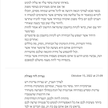
באיזהו שיטת עיסוי עליו או עליה לנקוט.
אך אם אתם מעוניינים בעיסוי מפנק
בכפר סבא לצורכי הנאה ורגיעה או לרגל אירוע שמחה מסוים, תוכלו
לקרוא במאמר זה על שלושה סוגי עיסויים אשר מתאימים למטרה זו
ויעניקו לכם יום בילוי מפנק ואיכותי במיוחד אשר סביר להניח שתרצו
לחזור עליו שוב כבר בשנה שאחרי.
יחד עם זאת, כדאי לקחת בחשבון שהמראה החיצוני לא אמור להוות
כפרמטר
היחיד אשר ישפיע על הבחירה ויש לקחת בחשבון גם פרמטרים
אחרים כמו:
מחיר השירות, מידת הזמינות של הבחורה, ניסיון, מה כוללים
השירותים אותם היא מציעה וכל פרמטר אחר אשר
יכול להשפיע על מידת ההנאה שלכם מהשירות.
הנה, עכשיו מגיע הרגע בו אתם מוצאים מעסות איכותיות אשר נבחרו
בקפידה כדי לתת מענה מושלם לכספכם.
נערות ליווי באילת
Oktober 15, 2022 at 21:09
לצורך העניין, יש נערות עדינות ויש
אגרסיביות יותר. עיסוי גוף טנטרי, שמורכב ממשיכות מוחיות
עדינות ומסייע בפתיחה אנרגטית של הגוף.במהלך הפגישה משחרר
את הרגשות שהצטברו
מתחת לחזה ולבטן. הנערות המדהימות
ביותר מציבות לכם את כל האפשרויות לממש כל פנטזיה שרצה לכם
בראש בין אם אתם עם בת זוג, עם חברים או לבד.