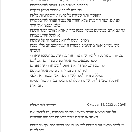
רק עם מגבת על גופכם שתרד אט, אט, ככל שהעיסוי יעבור
לחלקים השונים בגוף. נערות ליווי בקיסריה
להזמנה לביתך או לבית המלון בהקדם
האפשרי ותוך שמירה על פרטיות ודיסקרטיות מלאה.
לעתים, ישנה הזדמנות שלא חוזרת על עצמה ונערת ליווי בקיסריה
שלא תפגשו אולי יותר.
אך אם אתם מעוניינים בעיסוי מפנק בקרית אתא לצורכי הנאה ורגיעה
או לרגל אירוע שמחה
מסוים, תוכלו לקרוא במאמר זה על שלושה
סוגי עיסויים אשר מתאימים למטרה זו ויעניקו לכם יום בילוי מפנק
ואיכותי
במיוחד אשר סביר להניח שתרצו לחזור עליו שוב כבר בשנה שאחרי.
כיצד מבצעים סוגי עיסוי שונים בעזרתם תוכלו גם
להתפנק וגם לשחרר את הגוף. להגיע אחרי שהתפנתם:
אין דבר מעצבן יותר מטיפול עיסוי שנקטע
בגלל שצריך ללכת לשירותים, דאגו לעשות זאת לפני.
אין כל חשיבות ללוקיישן בו תקבלו את העיסוי בכל הקשור לשאלון
הבריאות.
שירותי ליווי באילת
Oktober 15, 2022 at 09:05
על מנת למצוא מעסה מקצועי בחיפה והסביבה , יש למצוא את
האחד או האחת אשר מתמחה בכל סוגי העיסויים.
יש לדבר מראש עם המעסה לגבי סוג העיסוי הרצוי לכם, כך שהמעסה
יוכל לדעת