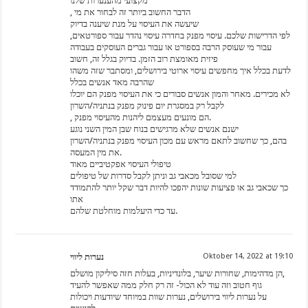
מקצועי מהענערות שלנו
, הדבר החשוב ביותר זה לבחור את מי
שיעשה את העיסוי על מנת שיענה בדיוק
לפי הדרישות שלכם. עיסוי מפנק בחדרה עיסוי נהדר עבור ספורטאים,
עבור מי שעוסק הרבה בספורט או עבור גברים העוסקים בעבודה
פיזית מאומצת רוב הזמן. בדיוק בגלל זה, חשוב
לדעת בכלל איך מחפשים עיסוי ארוטי בירושלים, ומסתבר שזה משהו
שהרבה מאד אנשים בכלל
לא מכירים. מאחר והמון אנשים סבורים כי את העיסוי מפנק הם יוכלו
לקבל רק במסגרת יום פינוק מפנק בנתניה/השרון
, הם מונעים מעצמם ליהנות מהעיסוי מפנק.
ישנם אנשים שלא מרגישים בנוח שבן המין השני נוגע
בהם, כך שחשוב לתאם מראש עם מכון העיסוי מפנק בנתניה/השרון
את מין המעסה.
טיפולי העיסוי אפקטיביים מאוד
למי שסובל מכאבי גב וניתן לקבל סדרות של טיפולים
כך שכאבי גב או פציעות שונות יהפכו להיות דבר שקל יותר להתמודד
אתו
עד כדי היעלמות מוחלטת שלהם.
נערות ליווי
Oktober 14, 2022 at 19:10
הן מדהימות, שחורות שיער, בלונדיניות, בעלות חזה סיליקון מושלם,
גוף חטוב וזה עוד לא הכול- זה רק חלק ממה שאפשר להעיד
על נערות ליווי בירושלים, נערות שוות במיוחד שיודעות ויכולות