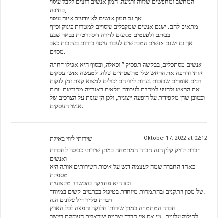
המחשב ומחפשים שלווה ורגיעה. המון אנשים רוצים לקבל עיסוי
בחיפה,
אך גם המון אנשים לא יודעים איזה עיסוי
מתאים להם. ישנם אנשים שמקבלים עיסויים למטרות פינוק וכייף
בביתם ולפעמים מגיעים לדירה דיסקרטית בבאר שבע
אך גם ישנם אנשים המבקשים לעבור עיסוי בדרום בעקבות כאב
מסוים.
אנשים מסתכלים, בבקשה תפסיק ” וכאלה, ובסוף היא אפילו דחתה
אותי ודחפה את הראש שלי מהשפתיים שלה. למעשה אנשי עסקים
רבים אומרים שבזכות נערות ליווי הם יכולים למצוא קצת זמן לנקות
את הראש ולהגיע למחרת לעבודה מלאים באנרגיה מחודשת. זרות
וכמובן שהן מקפידות על הופעה ייצוגית, ולכן הן עונות על הצרכים של
אנשי העסקים.
שירותי ליווי באילת
Oktober 17, 2022 at 02:12
חברת קוויק קלין הנה חברה המתמחה במתן שירותי כביסה לחברות
ואנשים
כאחד החברה שמה לעצמה דגש על איכות השירותים אותה היא
מספקת
וכזו היא מחזיקה בהכשרה מקצועית
של מכון התקנים ובהתמחות מיוחדת בטיפול בכתמים קשים במיוחד.
חברת פלייר דיל עלונים הנה
חברה המתמחה במתן שירותי חלוקה והפצה לכל הארץ
לחילוק עלונים . טי.אס.איי חברה יצרנית ישראלית העוסקת בייצור