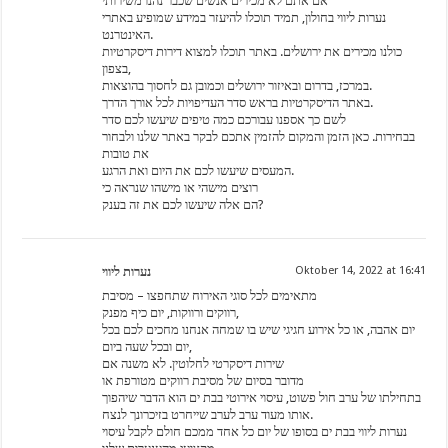
אם אתם לא מכירים אנשים שכבר נהנו משירותי
נערות ליווי בחולון, תמיד תוכלו להיעזר במידע שמופיע באתרי
האינטרנט.
כולנו מכירים את ירושלים. באתר תוכלו למצוא דירות דיסקרטיות
בצפון,
במרכז, בדרום ובאיזור ירושלים וכמובן גם לחסוך בהוצאות.
באתר הדיסקרטיות בראש סדר העדיפויות לכל אורך הדרך.
לשם כך אספנו עבורכם כמה טיפים שיעשו לכם סדר
בבחירות. כאן הזמן והמקום להזמין אתכם לבקר באתר שלנו ולבחור
את טובות
המעסים שיעשו לכם את היום ואת הרגע.
רוצים מישהי או מישהו שנראה כי
הם אלה שיעשו לכם את זה בענק?
נערות ליווי
Oktober 14, 2022 at 16:41
מתאימים לכל סוגי האירוח שתחפצו – מסיבת
רווקים ורווקות, יום כיף מפנק,
יום אהבה, או כל אירוע חגיגי שיש בו שמחה אנחנו מחכים לכם בכל
יום ובכל שעה ביום,
שירות דיסקרטי לחלוטין. לא משנה אם
מדובר בסיום של מסיבת רווקים מטורפת או
בתחילתו של ערב חול פשוט, עיסוי אירוטי בבת ים הוא הדבר שיהפוך
אותו מעוד ערב לערב שייחרט בזיכרונך לנצח.
נערות ליווי בבת ים בסופו של יום כל אחד ממכם חולם לקבל עיסוי