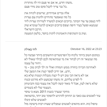
משהו חדש, או אם אי פעם היו לה מותרות.
כל גבר צריך לקבל סקס טוב מידי פעם.
אלה גברים אמיתיים, שרוצים לקחת את
כל מה שאפשר מהחיים ולהנות עם נערות
ליווי בצפון עד עור הבוקר. ברוכים הבאים למשרד לשירותי נערות ליווי
שנמצא ופועל בעיר חיפה וצפון! ברוכים הבאים לג’ונגל שנקרא שוק
הרכב הישראלי.
שוק בו השקיפות והאמינות לוקות בחסר, בלשון המעטה.
ליווי באילת
Oktober 16, 2022 at 23:23
במקום הטוב ביותר נלקחו כל הפרמטרים החשובים ביותר ועכשיו כל
מה שנשאר זה רק לבחור את מי שמתאימה לכם לבילוי שאולי לא
יחזור על עצמו.
לאחרונה הכרתי בחורה ממש חמודה ואולי זה ילך לכיוון טוב – מי
יודע.. אני חייב לספר קצת את המצב שלי,
אני לא נראה הכי טוב ויש לי קצת מגבלות קטנות שלא בא
לי לפרט עליהם, זה משהו שכמעט ולא מורגש ובטח
שלא נראה לעין, אבל לי מאוד קשה לקבל את עצמי ככה והביטחון
העצמי שלי לא בשמיים.
מחקר שנערך בשנת 2011 מצא כי עיסוי
עזר לאנשים עם כאבי גב תחתון להרגיש ולתפקד טוב יותר, בהשוואה
לאנשים שלא קיבלו
טיפול כזה. הוא מתאים לאנשים שמבלים שעות רבות בישיבה מול