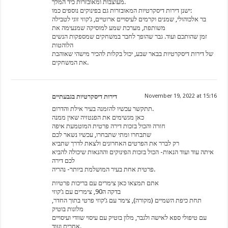
מעוצבות ומאובזרות כיד המלך.
ישנן דירות דיסקרטיות המאובזרות גם בפינוקים נוספים כמו:
בר אלכוהולי, שמנים וקרמים לעיסויים ארוטיים, ג’קוזי זוגי לטבילה
משותפת, מערכת שמע למוסיקה שמנעימה את
זמן שהותכם ועוד. גבר שהופך לחבר במשחקים שמספקות הנשים
הלוהטות
של דירות דיסקרטיות בבאר שבע, יכול בקלות להכיר מישהי שאוהבת
את המשחקים.
דירות דיסקרטיות בגבעתיים
November 19, 2022 at 15:16
תתקשר עכשיו להזמנה בעיר אילת והדרום.
כאן מגשימים את הפנטזיה שאין ממנה
חזרה והכול בזכות דירה פרטית המוטמעת איפה
שתבחרו ומתי שתבחרו, עכשיו נשאר לכם
רק לברר את הפרטים האחרונים ולצאת לדרך שתביא
איתה עוד ועוד הנאות- הכול בזכות הפינוקים וההנאות שיכולה להביא
לכם דירה
פרטית אחת בעיר המושלמת ביותר- נהריה.
אתם תמצאו כאן צימרים עם בריכות פרטיות
בדקה ה90, צימרים עם ג’קוזי
תחת כיפת השמיים (מקורה), צימר עם ג’קוזי פרטי בתוך החדר,
מלונות בוטיק
עם טיפולי ספא לאישה ולגבר, מלון בוטיק עם עיסוי שוודי ועיסויים
אחרים ועוד.