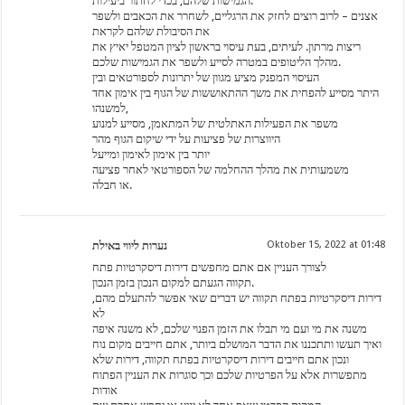
הגמישות שלהם, בכדי לחתור ביעילות.
אצנים – לרוב רוצים לחזק את הרגליים, לשחרר את הכאבים ולשפר
את הסיבולת שלהם לקראת
ריצות מרתון. לעיתים, בעת עיסוי בראשון לציון המטפל יאיץ את
מהלך הליטופים במטרה לסייע ולשפר את הגמישות שלכם.
העיסוי המפנק מציע מגוון של יתרונות לספורטאים ובין
היתר מסייע להפחית את משך ההתאוששות של הגוף בין אימון אחד
למשנהו,
משפר את הפעילות האתלטית של המתאמן, מסייע למנוע
היווצרות של פציעות על ידי שיקום הגוף מהר
יותר בין אימון לאימון ומייעל
משמעותית את מהלך ההחלמה של הספורטאי לאחר פציעה
או חבלה.
נערות ליווי באילת
Oktober 15, 2022 at 01:48
לצורך העניין אם אתם מחפשים דירות דיסקרטיות פתח
תקווה הגעתם למקום הנכון בזמן הנכון.
דירות דיסקרטיות בפתח תקווה יש דברים שאי אפשר להתעלם מהם,
לא
משנה את מי ועם מי תבלו את הזמן הפנוי שלכם, לא משנה איפה
ואיך תעשו ותתכננו את הדבר המושלם ביותר, אתם חייבים מקום נוח
ונכון אתם חייבים דירות דיסקרטיות בפתח תקווה, דירות שלא
מתפשרות אלא על הפרטיות שלכם וכך סוגרות את העניין הפתוח
אודות