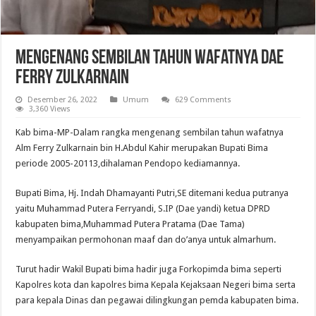
Mengenang Sembilan Tahun Wafatnya Dae
Ferry Zulkarnain
Desember 26, 2022
Umum
629 Comments
3,360 Views
Kab bima-MP-Dalam rangka mengenang sembilan tahun wafatnya
Alm Ferry Zulkarnain bin H.Abdul Kahir merupakan Bupati Bima
periode 2005-20113,dihalaman Pendopo kediamannya.
Bupati Bima, Hj. Indah Dhamayanti Putri,SE ditemani kedua putranya
yaitu Muhammad Putera Ferryandi, S.IP (Dae yandi) ketua DPRD
kabupaten bima,Muhammad Putera Pratama (Dae Tama)
menyampaikan permohonan maaf dan do’anya untuk almarhum.
Turut hadir Wakil Bupati bima hadir juga Forkopimda bima seperti
Kapolres kota dan kapolres bima Kepala Kejaksaan Negeri bima serta
para kepala Dinas dan pegawai dilingkungan pemda kabupaten bima.