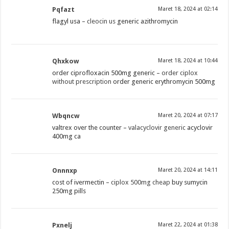
Pqfazt
Maret 18, 2024 at 02:14
flagyl usa –
cleocin us
generic azithromycin
Qhxkow
Maret 18, 2024 at 10:44
order ciprofloxacin 500mg generic –
order ciplox
without prescription
order generic erythromycin 500mg
Wbqncw
Maret 20, 2024 at 07:17
valtrex over the counter –
valacyclovir generic
acyclovir
400mg ca
Onnnxp
Maret 20, 2024 at 14:11
cost of ivermectin –
ciplox 500mg cheap
buy sumycin
250mg pills
Pxnelj
Maret 22, 2024 at 01:38