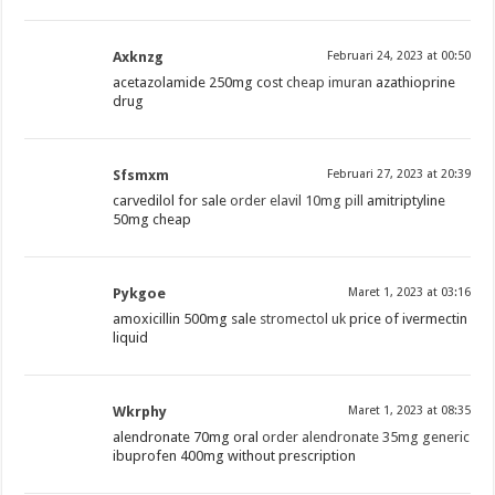
Axknzg
Februari 24, 2023 at 00:50
acetazolamide 250mg cost
cheap imuran
azathioprine
drug
Sfsmxm
Februari 27, 2023 at 20:39
carvedilol for sale
order elavil 10mg pill
amitriptyline
50mg cheap
Pykgoe
Maret 1, 2023 at 03:16
amoxicillin 500mg sale
stromectol uk
price of ivermectin
liquid
Wkrphy
Maret 1, 2023 at 08:35
alendronate 70mg oral
order alendronate 35mg generic
ibuprofen 400mg without prescription