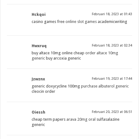
Hckqoi
Februari 18, 2023 at 01:43
casino games free
online slot games
academicwriting
Hwxruq
Februari 18, 2023 at 02:34
buy altace 10mg online cheap
order altace 10mg
generic
buy arcoxia generic
Jzwznx
Februari 19, 2023 at 17:44
generic doxycycline 100mg
purchase albuterol generic
cleocin order
Oiessh
Februari 20, 2023 at 06:51
cheap term papers
arava 20mg oral
sulfasalazine
generic