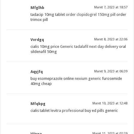
Mfglhb
Maret 7, 2023 at 18:57
tadacip 10mg tablet
order clopidogrel 150mg pill
order
trimox pill
Vvrdgq
Maret 8, 2023 at 22:06
cialis 10mg price
Generic tadalafil next day delivery
oral
sildenafil 50mg
Aqyjfq
Maret 9, 2023 at 06:39
buy esomeprazole online
nexium generic
furosemide
40mg cheap
Mfqbpg
Maret 10, 2023 at 12:48
cialis tablet
levitra professional
buy ed pills generic
Vjjyxa
Maret 11, 2023 at 02:29