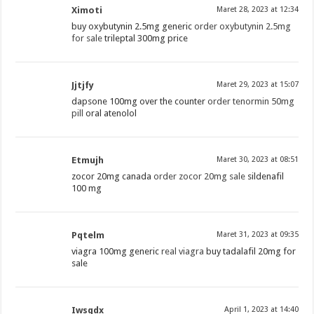
Ximoti
Maret 28, 2023 at 12:34
buy oxybutynin 2.5mg generic
order oxybutynin 2.5mg
for sale
trileptal 300mg price
Jjtjfy
Maret 29, 2023 at 15:07
dapsone 100mg over the counter
order tenormin 50mg
pill
oral atenolol
Etmujh
Maret 30, 2023 at 08:51
zocor 20mg canada
order zocor 20mg sale
sildenafil
100 mg
Pqtelm
Maret 31, 2023 at 09:35
viagra 100mg generic
real viagra
buy tadalafil 20mg for
sale
Iwsqdx
April 1, 2023 at 14:40