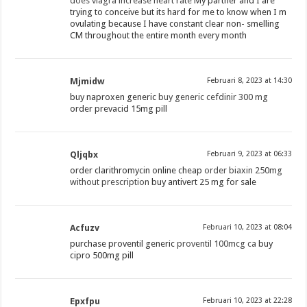
does viagra increase heart rate
My partner and I are
trying to conceive but its hard for me to know when I m
ovulating because I have constant clear non- smelling
CM throughout the entire month every month
Mjmidw
Februari 8, 2023 at 14:30
buy naproxen generic
buy generic cefdinir 300 mg
order prevacid 15mg pill
Qljqbx
Februari 9, 2023 at 06:33
order clarithromycin online cheap
order biaxin 250mg
without prescription
buy antivert 25 mg for sale
Acfuzv
Februari 10, 2023 at 08:04
purchase proventil generic
proventil 100mcg ca
buy
cipro 500mg pill
Epxfpu
Februari 10, 2023 at 22:28