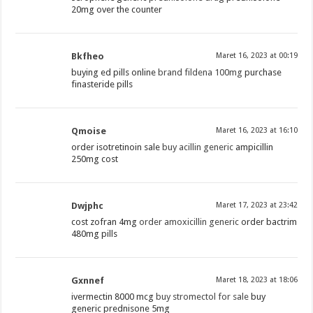
20mg over the counter
Bkfheo
Maret 16, 2023 at 00:19
buying ed pills online
brand fildena 100mg
purchase
finasteride pills
Qmoise
Maret 16, 2023 at 16:10
order isotretinoin sale
buy acillin generic
ampicillin
250mg cost
Dwjphc
Maret 17, 2023 at 23:42
cost zofran 4mg
order amoxicillin generic
order bactrim
480mg pills
Gxnnef
Maret 18, 2023 at 18:06
ivermectin 8000 mcg
buy stromectol for sale
buy
generic prednisone 5mg