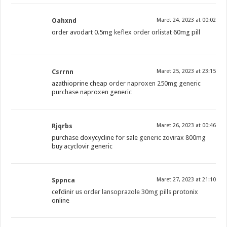
Oahxnd
Maret 24, 2023 at 00:02
order avodart 0.5mg
keflex order
orlistat 60mg pill
Csrrnn
Maret 25, 2023 at 23:15
azathioprine cheap
order naproxen 250mg generic
purchase naproxen generic
Rjqrbs
Maret 26, 2023 at 00:46
purchase doxycycline for sale
generic zovirax 800mg
buy acyclovir generic
Sppnca
Maret 27, 2023 at 21:10
cefdinir us
order lansoprazole 30mg pills
protonix
online