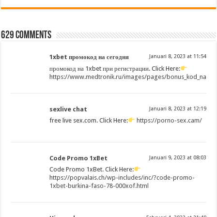
629 comments
1xbet промокод на сегодня
Januari 8, 2023 at 11:54
промокод на 1xbet при регистрации. Click Here:
https://www.medtronik.ru/images/pages/bonus_kod_na_1xbet
sexlive chat
Januari 8, 2023 at 12:19
free live sex.com. Click Here:
https://porno-sex.cam/
Code Promo 1xBet
Januari 9, 2023 at 08:03
Code Promo 1xBet. Click Here:
https://popvalais.ch/wp-includes/inc/?code-promo-
1xbet-burkina-faso-78-000xof.html