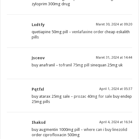
zyloprim 300mg drug
Lxdtfy
Maret 30, 2024 at 09:20
quetiapine 50mg pill –
venlafaxine order
cheap eskalith
pills
Jsceov
Maret 31, 2024 at 14:44
buy anafranil –
tofranil 75mg pill
sinequan 25mg uk
Pqtfxl
April 1, 2024 at 05:37
buy atarax 25mg sale –
prozac 40mg for sale
buy endep
25mg pills
Ihaksd
April 4, 2024 at 16:34
buy augmentin 1000mg pill –
where can i buy linezolid
order ciprofloxacin 500mg