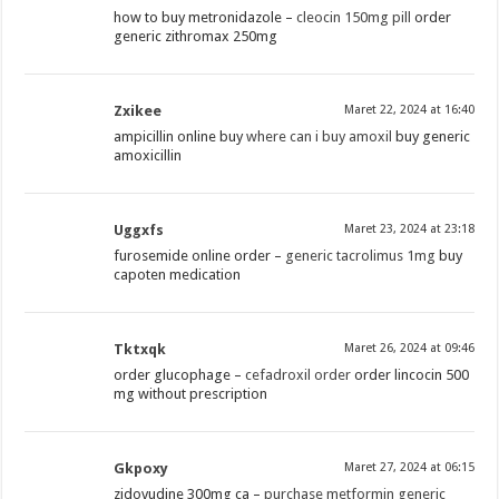
how to buy metronidazole –
cleocin 150mg pill
order
generic zithromax 250mg
Zxikee
Maret 22, 2024 at 16:40
ampicillin online buy
where can i buy amoxil
buy generic
amoxicillin
Uggxfs
Maret 23, 2024 at 23:18
furosemide online order –
generic tacrolimus 1mg
buy
capoten medication
Tktxqk
Maret 26, 2024 at 09:46
order glucophage –
cefadroxil order
order lincocin 500
mg without prescription
Gkpoxy
Maret 27, 2024 at 06:15
zidovudine 300mg ca –
purchase metformin generic