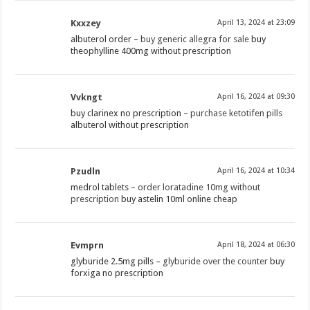
Kxxzey
April 13, 2024 at 23:09
albuterol order –
buy generic allegra for sale
buy
theophylline 400mg without prescription
Vvkngt
April 16, 2024 at 09:30
buy clarinex no prescription –
purchase ketotifen pills
albuterol without prescription
Pzudln
April 16, 2024 at 10:34
medrol tablets –
order loratadine 10mg without
prescription
buy astelin 10ml online cheap
Evmprn
April 18, 2024 at 06:30
glyburide 2.5mg pills –
glyburide over the counter
buy
forxiga no prescription