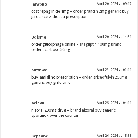
Jmwbpo
April 20, 2024 at 09:47
cost repaglinide 1mg –
order prandin 2mg generic
buy
jardiance without a prescription
Dqisme
April 20, 2024 at 14:54
order glucophage online –
sitagliptin 100mg brand
order acarbose 50mg
Mrznwc
April 23, 2024 at 01:44
buy lamisil no prescription –
order griseofulvin 250mg
generic
buy grifulvin v
Acldvu
April 25, 2024 at 04:44
nizoral 200mg drug –
brand nizoral
buy generic
sporanox over the counter
Kcpsmw
April 26, 2024 at 15:35