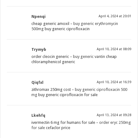
Npenqi
April 4, 2024 at 20:01
cheap generic amoxil –
buy generic erythromycin
500mg
buy generic ciprofloxacin
Trymyb
April 10, 2024 at 08:09
order cleocin generic –
buy generic vantin
cheap
chloramphenicol generic
Qiqfxl
April 10, 2024 at 16:39
zithromax 250mg cost –
buy generic ciprofloxacin 500
mg
buy generic ciprofloxacin for sale
Lkehfq
April 13, 2024 at 09:28
ivermectin 6 mg for humans for sale –
order eryc 250mg
for sale
cefaclor price