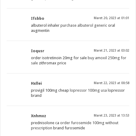
Ifsbbo
Maret 20, 2023 at 01:01
albuterol inhaler
purchase albuterol generic
oral
augmentin
Ioqusr
Maret 21, 2023 at 03:02
order isotretinoin 20mg for sale
buy amoxil 250mg for
sale
zithromax price
Hxllei
Maret 22, 2023 at 00:58
provigil 100mg cheap
lopressor 100mg usa
lopressor
brand
Xnhmxz
Maret 23, 2023 at 13:53
prednisolone ca
order furosemide 100mg without
prescription
brand furosemide