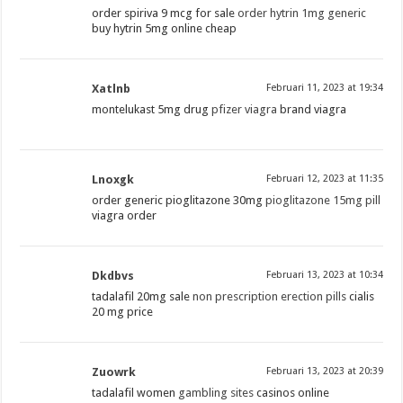
order spiriva 9 mcg for sale
order hytrin 1mg generic
buy hytrin 5mg online cheap
Xatlnb
Februari 11, 2023 at 19:34
montelukast 5mg drug
pfizer viagra
brand viagra
Lnoxgk
Februari 12, 2023 at 11:35
order generic pioglitazone 30mg
pioglitazone 15mg pill
viagra order
Dkdbvs
Februari 13, 2023 at 10:34
tadalafil 20mg sale
non prescription erection pills
cialis
20 mg price
Zuowrk
Februari 13, 2023 at 20:39
tadalafil women
gambling sites
casinos online