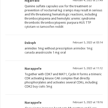
Higarralo
Februari 4, 2023 at 21:49
Quinine sulfate capsules use for the treatment or
prevention of nocturnal leg cramps may result in serious
and life threatening hematologic reactions, including
thrombocytopenia and hemolytic uremic syndrome
thrombotic thrombocytopenic purpura HUS TTP
cytotam vs tamoxifen reddit
Dxkvph
Februari 5, 2023 at 03:14
arimidex 1mg without prescription
arimidex 1mg
canada
anastrozole 1 mg oral
Narappefe
Februari 5, 2023 at 11:12
Together with CDK7 and MAT1, Cyclin H forms a trimeric
CDK activating kinase CAK complex that directly
phosphorylates and activates several CDKs, including
CDK2
buy cialis 5mg
Narappefe
Februari 5, 2023 at 19:16