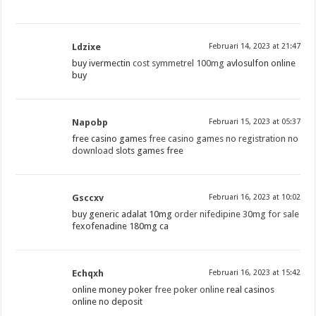
Ldzixe
Februari 14, 2023 at 21:47
buy ivermectin
cost symmetrel 100mg
avlosulfon online
buy
Napobp
Februari 15, 2023 at 05:37
free casino games
free casino games no registration no
download
slots games free
Gsccxv
Februari 16, 2023 at 10:02
buy generic adalat 10mg
order nifedipine 30mg for sale
fexofenadine 180mg ca
Echqxh
Februari 16, 2023 at 15:42
online money poker
free poker online
real casinos
online no deposit