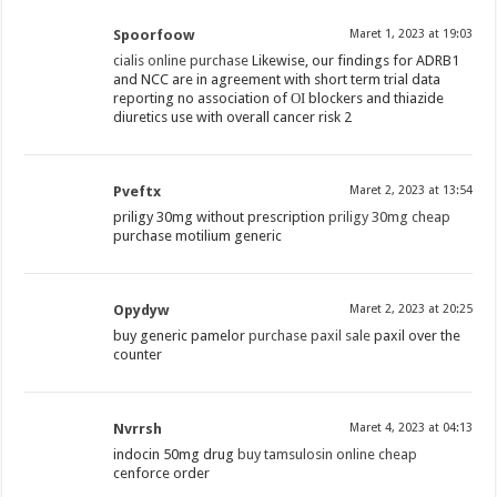
Spoorfoow
Maret 1, 2023 at 19:03
cialis online purchase
Likewise, our findings for ADRB1
and NCC are in agreement with short term trial data
reporting no association of ОІ blockers and thiazide
diuretics use with overall cancer risk 2
Pveftx
Maret 2, 2023 at 13:54
priligy 30mg without prescription
priligy 30mg cheap
purchase motilium generic
Opydyw
Maret 2, 2023 at 20:25
buy generic pamelor
purchase paxil sale
paxil over the
counter
Nvrrsh
Maret 4, 2023 at 04:13
indocin 50mg drug
buy tamsulosin online cheap
cenforce order