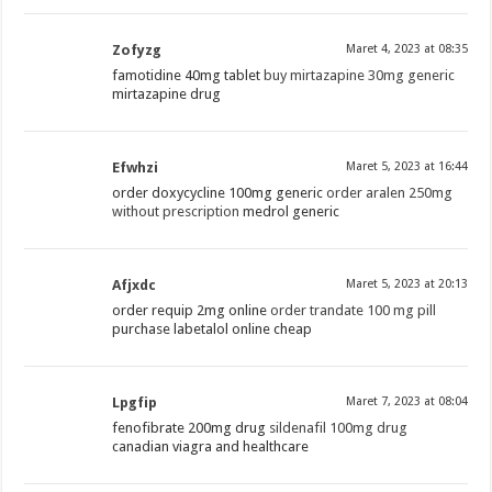
Zofyzg
Maret 4, 2023 at 08:35
famotidine 40mg tablet
buy mirtazapine 30mg generic
mirtazapine drug
Efwhzi
Maret 5, 2023 at 16:44
order doxycycline 100mg generic
order aralen 250mg
without prescription
medrol generic
Afjxdc
Maret 5, 2023 at 20:13
order requip 2mg online
order trandate 100 mg pill
purchase labetalol online cheap
Lpgfip
Maret 7, 2023 at 08:04
fenofibrate 200mg drug
sildenafil 100mg drug
canadian viagra and healthcare