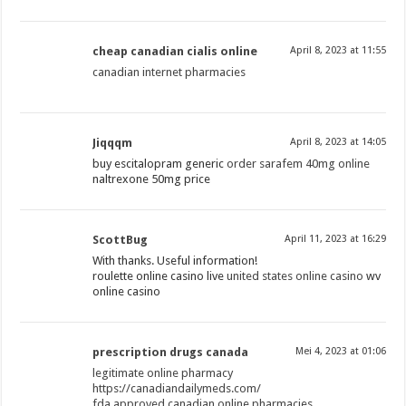
cheap canadian cialis online
April 8, 2023 at 11:55
canadian internet pharmacies
Jiqqqm
April 8, 2023 at 14:05
buy escitalopram generic
order sarafem 40mg online
naltrexone 50mg price
ScottBug
April 11, 2023 at 16:29
With thanks. Useful information!
roulette online casino live
united states online casino
wv
online casino
prescription drugs canada
Mei 4, 2023 at 01:06
legitimate online pharmacy
https://canadiandailymeds.com/
fda approved canadian online pharmacies