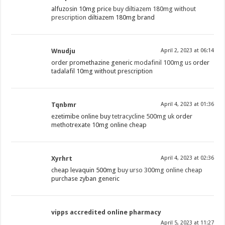
alfuzosin 10mg price
buy diltiazem 180mg without
prescription
diltiazem 180mg brand
Wnudju
April 2, 2023 at 06:14
order promethazine generic
modafinil 100mg us
order
tadalafil 10mg without prescription
Tqnbmr
April 4, 2023 at 01:36
ezetimibe online buy
tetracycline 500mg uk
order
methotrexate 10mg online cheap
Xyrhrt
April 4, 2023 at 02:36
cheap levaquin 500mg
buy urso 300mg online cheap
purchase zyban generic
vipps accredited online pharmacy
April 5, 2023 at 11:27