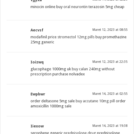
minocin online buy
oral neurontin
terazosin 5mg cheap
Aecvsf
Maret 12, 2023 at 08:55
modafinil price
stromectol 12mg pills
buy promethazine
25mg generic
Ioizwq
Maret 12, 2023 at 22:35
glucophage 1000mg uk
buy calan 240mg without
prescription
purchase nolvadex
Ewpbwr
Maret 14, 2023 at 02:55
order deltasone 5mg sale
buy accutane 10mg pill
order
amoxicillin 1000mg sale
Iiexow
Maret 14, 2023 at 19:38
serophene generic
prednisolone drug
prednisolone