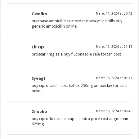
Gwolko
Maret 11, 2024 at 20:42
purchase ampicillin sale
order doxycycline pills
buy
generic amoxicillin online
Lklzqx
Maret 12, 2024 at 21:15
proscar 1mg sale
buy fluconazole sale
forcan cost
Syeagf
Maret 15, 2024 at 01:37
buy cipro sale –
cost keflex 250mg
amoxiclav for sale
online
Znopbo
Maret 15, 2024 at 05:46
buy ciprofloxacin cheap –
septra price
cost augmentin
625mg