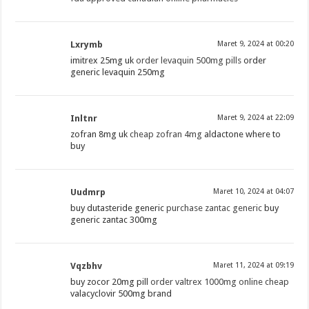
Lxrymb
Maret 9, 2024 at 00:20
imitrex 25mg uk
order levaquin 500mg pills
order
generic levaquin 250mg
Inltnr
Maret 9, 2024 at 22:09
zofran 8mg uk
cheap zofran 4mg
aldactone where to
buy
Uudmrp
Maret 10, 2024 at 04:07
buy dutasteride generic
purchase zantac generic
buy
generic zantac 300mg
Vqzbhv
Maret 11, 2024 at 09:19
buy zocor 20mg pill
order valtrex 1000mg online cheap
valacyclovir 500mg brand