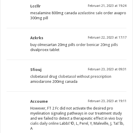
Lccllr
Februari 21, 2023 at 19:24
mesalamine 800mg canada
azelastine sale
order avapro
300mg pill
Azkrks
Februari 22, 2023 at 17:17
buy olmesartan 20mg pills
order benicar 20mg pills
divalproex tablet
Sfiouj
Februari 23, 2023 at 09:31
clobetasol drug
clobetasol without prescription
amiodarone 200mg canada
Accoume
Februari 23, 2023 at 19:11
However, FT 2 Fc did not activate the desired pro
myelination signaling pathways in our treatment study
and we failed to detect a therapeutic effect in vivo
buy
cialis daily online
LabbГ©, L, Perel, Y, Maleville, J, TaГЇb,
A