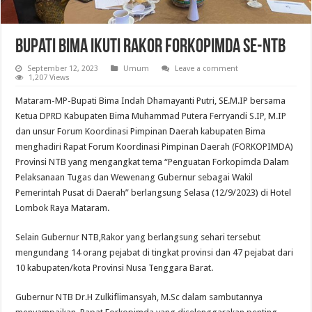
Bupati Bima Ikuti Rakor FORKOPIMDA Se-NTB
September 12, 2023
Umum
Leave a comment
1,207 Views
Mataram-MP-Bupati Bima Indah Dhamayanti Putri, SE.M.IP bersama
Ketua DPRD Kabupaten Bima Muhammad Putera Ferryandi S.IP, M.IP
dan unsur Forum Koordinasi Pimpinan Daerah kabupaten Bima
menghadiri Rapat Forum Koordinasi Pimpinan Daerah (FORKOPIMDA)
Provinsi NTB yang mengangkat tema “Penguatan Forkopimda Dalam
Pelaksanaan Tugas dan Wewenang Gubernur sebagai Wakil
Pemerintah Pusat di Daerah” berlangsung Selasa (12/9/2023) di Hotel
Lombok Raya Mataram.
Selain Gubernur NTB,Rakor yang berlangsung sehari tersebut
mengundang 14 orang pejabat di tingkat provinsi dan 47 pejabat dari
10 kabupaten/kota Provinsi Nusa Tenggara Barat.
Gubernur NTB Dr.H Zulkiflimansyah, M.Sc dalam sambutannya