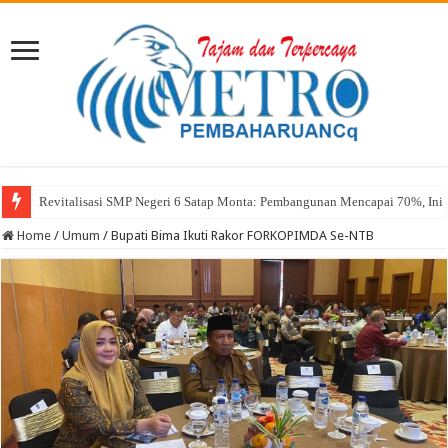
Revitalisasi SMP Negeri 6 Satap Monta: Pembangunan Mencapai 70%, Ini 
Sekda Abul: Pelantikan adalah Pengakuan Kompetensi
Home
/
Umum
/
Bupati Bima Ikuti Rakor FORKOPIMDA Se-NTB