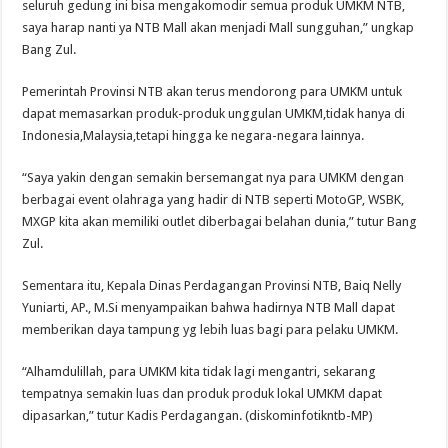
seluruh gedung ini bisa mengakomodir semua produk UMKM NTB,
saya harap nanti ya NTB Mall akan menjadi Mall sungguhan,” ungkap
Bang Zul.
Pemerintah Provinsi NTB akan terus mendorong para UMKM untuk
dapat memasarkan produk-produk unggulan UMKM,tidak hanya di
Indonesia,Malaysia,tetapi hingga ke negara-negara lainnya.
“Saya yakin dengan semakin bersemangat nya para UMKM dengan
berbagai event olahraga yang hadir di NTB seperti MotoGP, WSBK,
MXGP kita akan memiliki outlet diberbagai belahan dunia,” tutur Bang
Zul.
Sementara itu, Kepala Dinas Perdagangan Provinsi NTB, Baiq Nelly
Yuniarti, AP., M.Si menyampaikan bahwa hadirnya NTB Mall dapat
memberikan daya tampung yg lebih luas bagi para pelaku UMKM.
“Alhamdulillah, para UMKM kita tidak lagi mengantri, sekarang
tempatnya semakin luas dan produk produk lokal UMKM dapat
dipasarkan,” tutur Kadis Perdagangan. (diskominfotikntb-MP)