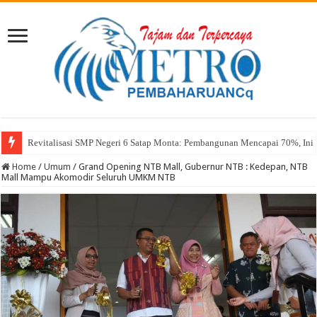
Revitalisasi SMP Negeri 6 Satap Monta: Pembangunan Mencapai 70%, Ini 
Sekda Abul: Pelantikan adalah Pengakuan Kompetensi
Home
/
Umum
/
Grand Opening NTB Mall, Gubernur NTB : Kedepan, NTB
Mall Mampu Akomodir Seluruh UMKM NTB