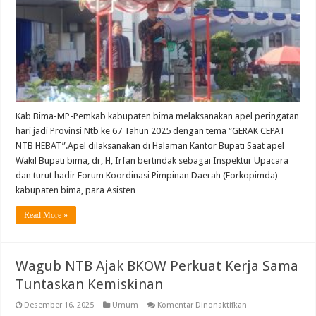
Upacara
Peringatan
Hari
Jadi
Provinsi
Ntb
Ke-
67
Kab Bima-MP-Pemkab kabupaten bima melaksanakan apel peringatan
hari jadi Provinsi Ntb ke 67 Tahun 2025 dengan tema “GERAK CEPAT
NTB HEBAT”.Apel dilaksanakan di Halaman Kantor Bupati Saat apel
Wakil Bupati bima, dr, H, Irfan bertindak sebagai Inspektur Upacara
dan turut hadir Forum Koordinasi Pimpinan Daerah (Forkopimda)
kabupaten bima, para Asisten …
Read More »
Wagub NTB Ajak BKOW Perkuat Kerja Sama
Tuntaskan Kemiskinan
pada
Desember 16, 2025
Umum
Komentar Dinonaktifkan
Wagub