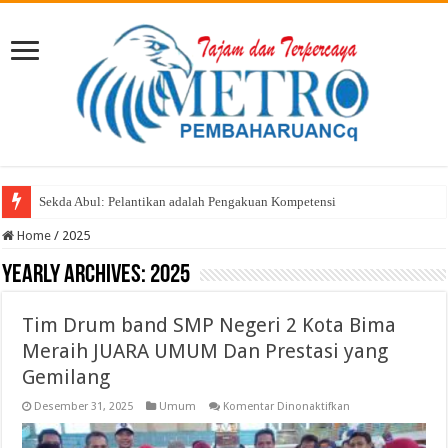
Sekda Abul: Pelantikan adalah Pengakuan Kompetensi
Home
/
2025
Yearly Archives:
2025
Tim Drum band SMP Negeri 2 Kota Bima
Meraih JUARA UMUM Dan Prestasi yang
Gemilang
pada
Desember 31, 2025
Umum
Komentar Dinonaktifkan
Tim
Drum
band