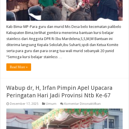
Ri
Kab Bima-MP-Para guru dan murid Mis Desa belo kecematan palibelo
Kabupaten Bima,terlihat gembira menerima bantuan kursi belajar
stainless dari Anggota DPR Ri Ibu Mardelena,S,S,M,M Bantuan ini
diterima langsung Kepala Sekolah,ibu Suharti,spdi dan Ketua Komite
serta para guru dan para orang tua wali murid sebanyak 20 yunid
“Semoga kursi belajar stainless …
Read More »
Wabup dr, H, Irfan Pimpin Apel Upacara
Peringatan Hari Jadi Provinsi Ntb Ke-67
pada
Desember 17, 2025
Umum
Komentar Dinonaktifkan
Wabup
dr,
H,
Irfan
Pimpin
Apel