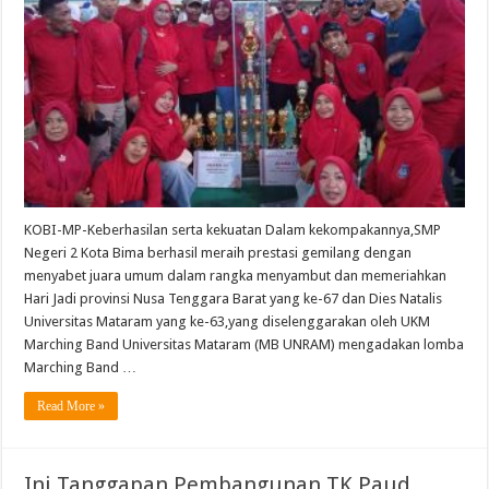
SMP
Negeri
2
Kota
Bima
Meraih
JUARA
UMUM
Dan
Prestasi
yang
Gemilang
KOBI-MP-Keberhasilan serta kekuatan Dalam kekompakannya,SMP
Negeri 2 Kota Bima berhasil meraih prestasi gemilang dengan
menyabet juara umum dalam rangka menyambut dan memeriahkan
Hari Jadi provinsi Nusa Tenggara Barat yang ke-67 dan Dies Natalis
Universitas Mataram yang ke-63,yang diselenggarakan oleh UKM
Marching Band Universitas Mataram (MB UNRAM) mengadakan lomba
Marching Band …
Read More »
Ini Tanggapan Pembangunan TK Paud,