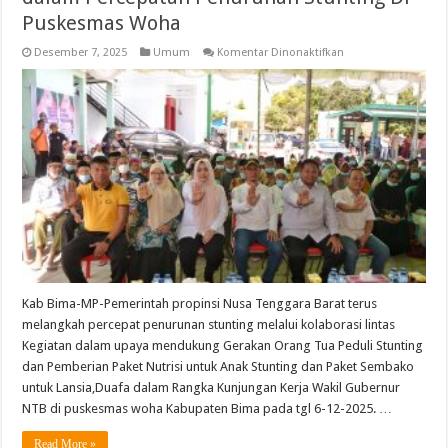
Puskesmas Woha
pada
Desember 7, 2025
Umum
Komentar Dinonaktifkan
Wagub
Didampingi
Wabup
Kolaborasi
dalam
Percepatan
Penurunan
Stunting
Di
Puskesmas
Woha
Kab Bima-MP-Pemerintah propinsi Nusa Tenggara Barat terus
melangkah percepat penurunan stunting melalui kolaborasi lintas
Kegiatan dalam upaya mendukung Gerakan Orang Tua Peduli Stunting
dan Pemberian Paket Nutrisi untuk Anak Stunting dan Paket Sembako
untuk Lansia,Duafa dalam Rangka Kunjungan Kerja Wakil Gubernur
NTB di puskesmas woha Kabupaten Bima pada tgl 6-12-2025. …
Read More »