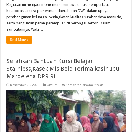
Kegiatan ini menjadi momentum istimewa untuk memperkuat
kolaborasi antara pemerintah daerah dan DWP dalam upaya
pembangunan keluarga, peningkatan kualitas sumber daya manusia,
serta penguatan peran perempuan di berbagai sektor. Dalam
sambutannya, Wakil …
Read More »
Serahkan Bantuan Kursi Belajar
Stainless,Kasek Mis Belo Terima kasih Ibu
Mardelena DPR Ri
pada
Desember 20, 2025
Umum
Komentar Dinonaktifkan
Serahkan
Bantuan
Kursi
Belajar
Stainless,Kasek
Mis
Belo
Terima
kasih
Ibu
Mardelena
DPR