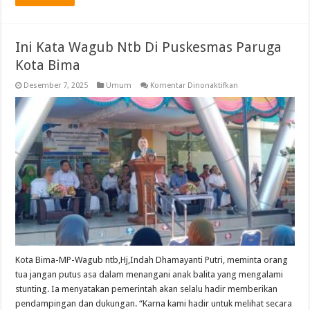
Ini Kata Wagub Ntb Di Puskesmas Paruga
Kota Bima
pada
Desember 7, 2025
Umum
Komentar Dinonaktifkan
Ini
Kata
Wagub
Ntb
Di
Puskesmas
Paruga
Kota
Bima
Kota Bima-MP-Wagub ntb,Hj,Indah Dhamayanti Putri, meminta orang
tua jangan putus asa dalam menangani anak balita yang mengalami
stunting. Ia menyatakan pemerintah akan selalu hadir memberikan
pendampingan dan dukungan. “Karna kami hadir untuk melihat secara