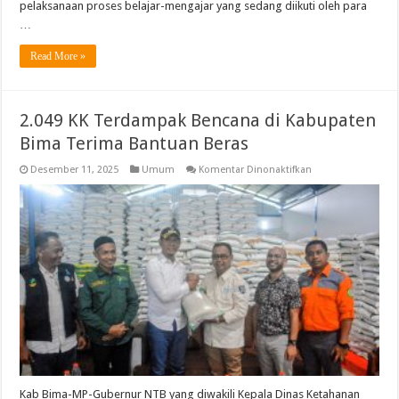
pelaksanaan proses belajar-mengajar yang sedang diikuti oleh para
…
Read More »
2.049 KK Terdampak Bencana di Kabupaten
Bima Terima Bantuan Beras
pada
Desember 11, 2025
Umum
Komentar Dinonaktifkan
2.049
KK
Terdampak
Bencana
di
Kabupaten
Bima
Terima
Bantuan
Beras
Kab Bima-MP-Gubernur NTB yang diwakili Kepala Dinas Ketahanan