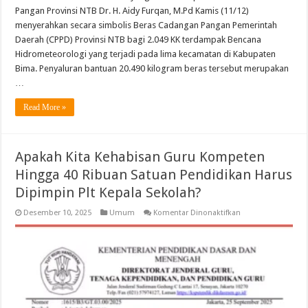
Pangan Provinsi NTB Dr. H. Aidy Furqan, M.Pd Kamis (11/12)
menyerahkan secara simbolis Beras Cadangan Pangan Pemerintah
Daerah (CPPD) Provinsi NTB bagi 2.049 KK terdampak Bencana
Hidrometeorologi yang terjadi pada lima kecamatan di Kabupaten
Bima. Penyaluran bantuan 20.490 kilogram beras tersebut merupakan
…
Read More »
Apakah Kita Kehabisan Guru Kompeten
Hingga 40 Ribuan Satuan Pendidikan Harus
Dipimpin Plt Kepala Sekolah?
pada
Desember 10, 2025
Umum
Komentar Dinonaktifkan
Apakah
Kita
Kehabisan
Guru
Kompeten
Hingga
40
Ribuan
Satuan
Pendidikan