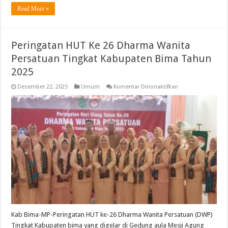
Read More »
Peringatan HUT Ke 26 Dharma Wanita
Persatuan Tingkat Kabupaten Bima Tahun
2025
pada
Desember 22, 2025
Umum
Komentar Dinonaktifkan
Peringatan
HUT
Ke
26
Dharma
Wanita
Persatuan
Tingkat
Kabupaten
Bima
Tahun
2025
Kab Bima-MP-Peringatan HUT ke-26 Dharma Wanita Persatuan (DWP)
Tingkat Kabupaten bima yang digelar di Gedung aula Mesji Agung