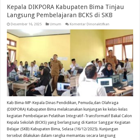
Kepala DIKPORA Kabupaten Bima Tinjau
Langsung Pembelajaran BCKS di SKB
pada
Desember 16, 2025
Umum
Komentar Dinonaktifkan
Kepala
DIKPORA
Kabupaten
Bima
Tinjau
Langsung
Pembelajaran
BCKS
di
SKB
Kab Bima-MP-Kepala Dinas Pendidikan, Pemuda,dan Olahraga
(DIKPORA) Kabupaten Bima melaksanakan kunjungan ke kelas-kelas
kegiatan Pembelajaran Pelatihan Integratif–Transformatif Bakal Calon
Kepala Sekolah (BCKS) yang berlangsung di Kantor Sanggar Kegiatan
Belajar (SKB) Kabupaten Bima, Selasa (16/12/2025). Kunjungan
tersebut dilakukan dalam rangka memantau secara langsung