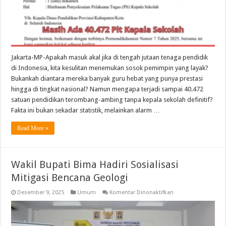
Harus
Dipimpin
Plt
Kepala
Sekolah?
Jakarta-MP-Apakah masuk akal jika di tengah jutaan tenaga pendidik
di Indonesia, kita kesulitan menemukan sosok pemimpin yang layak?
Bukankah diantara mereka banyak guru hebat yang punya prestasi
hingga di tingkat nasional? Namun mengapa terjadi sampai 40.472
satuan pendidikan terombang-ambing tanpa kepala sekolah definitif?
Fakta ini bukan sekadar statistik, melainkan alarm …
Read More »
Wakil Bupati Bima Hadiri Sosialisasi
Mitigasi Bencana Geologi
pada
Desember 9, 2025
Umum
Komentar Dinonaktifkan
Wakil
Bupati
Bima
Hadiri
Sosialisasi