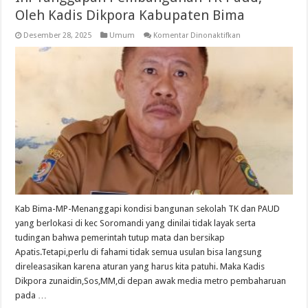
Oleh Kadis Dikpora Kabupaten Bima
pada
Desember 28, 2025
Umum
Komentar Dinonaktifkan
Ini
Tanggapan
Pembangunan
TK
Paud,
Oleh
Kadis
Dikpora
Kabupaten
Bima
Kab Bima-MP-Menanggapi kondisi bangunan sekolah TK dan PAUD
yang berlokasi di kec Soromandi yang dinilai tidak layak serta
tudingan bahwa pemerintah tutup mata dan bersikap
Apatis.Tetapi,perlu di fahami tidak semua usulan bisa langsung
direleasasikan karena aturan yang harus kita patuhi. Maka Kadis
Dikpora zunaidin,Sos,MM,di depan awak media metro pembaharuan
pada …