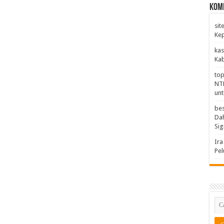
Kom
sit
Kep
kas
Kab
top
NTB
unt
bes
Dah
Sig
Ira
Pe