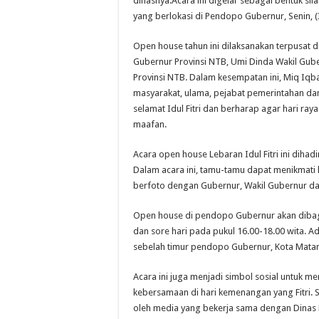
dinasnya.Acara ini digelar sebagai bentuk 
yang berlokasi di Pendopo Gubernur, Senin, (
Open house tahun ini dilaksanakan terpusat 
Gubernur Provinsi NTB, Umi Dinda Wakil Gube
Provinsi NTB. Dalam kesempatan ini, Miq Iq
masyarakat, ulama, pejabat pemerintahan d
selamat Idul Fitri dan berharap agar hari ra
maafan.
Acara open house Lebaran Idul Fitri ini diha
Dalam acara ini, tamu-tamu dapat menikmati 
berfoto dengan Gubernur, Wakil Gubernur da
Open house di pendopo Gubernur akan dibagi 
dan sore hari pada pukul 16.00-18.00 wita.
sebelah timur pendopo Gubernur, Kota Mata
Acara ini juga menjadi simbol sosial untuk 
kebersamaan di hari kemenangan yang Fitri. Se
oleh media yang bekerja sama dengan Dinas Ko