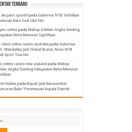
entar Terbaru
e de paris sportif
pada
Gubernur NTB Terbitkan
utusan Baru Soal Idul Fitri
yno online
pada
Wabup Dahlan: Angka Stunting
upaten Bima Menurun Signifikan
 rated online casino australia
pada
Gubernur
 : Mandalika Jadi Global Brand, Akses NTB
uk Sport Tourism
t online casino new zealand
pada
Wabup
lan: Angka Stunting Kabupaten Bima Menurun
nifikan
 Archuleta
pada
Bupati Jadi Narasumber
luncuran Buku “Perempuan Kepala Daerah