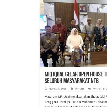
Miq Iqbal Gelar Open House 
Seluruh Masyarakat NTB
Maret 31, 2025
Umum
Komentar D
Mataram-MP-Usai melaksanakan Shalat Idul Fi
Tenggara Barat (NTB) Lalu Muhamad Iqbal me