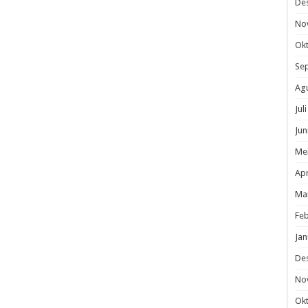
De
No
Ok
Se
Ag
Jul
Jun
Me
Apr
Ma
Feb
Jan
De
No
Ok