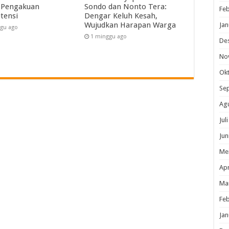
 Pengakuan
Sondo dan Nonto Tera:
Feb
tensi
Dengar Keluh Kesah,
Wujudkan Harapan Warga
Jan
gu ago
1 minggu ago
De
No
Ok
Se
Ag
Jul
Jun
Me
Apr
Ma
Feb
Jan