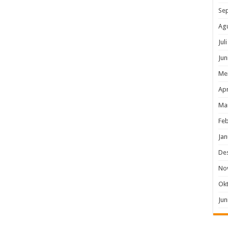
Se
Ag
Jul
Jun
Me
Apr
Ma
Feb
Jan
De
No
Ok
Jun