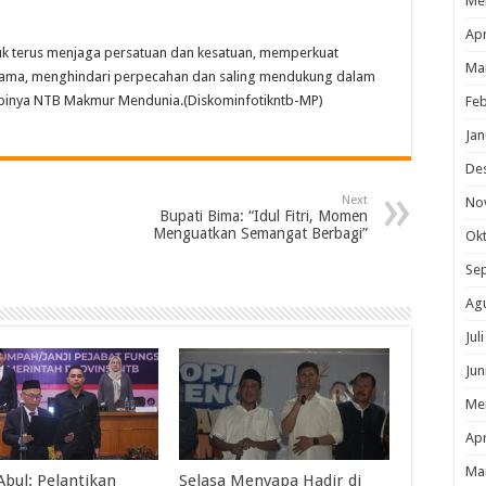
Me
Apr
uk terus menjaga persatuan dan kesatuan, memperkuat
Ma
gama, menghindari perpecahan dan saling mendukung dalam
pinya NTB Makmur Mendunia.(Diskominfotikntb-MP)
Feb
Jan
De
Next
No
Bupati Bima: “Idul Fitri, Momen
Menguatkan Semangat Berbagi”
Ok
Se
Ag
Jul
Jun
Me
Apr
Ma
Abul: Pelantikan
Selasa Menyapa Hadir di