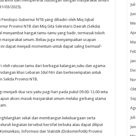
silaturahmi dan mempererat hubungan dengan masyarakat umum
Terpusat
di
Jul
31/03/2025).
Pendopo
Gubernur
Jun
Untuk
di Pendopo Gubernur NTB yang dihadiri oleh Miq Iqbal
Seluruh
Me
Masyarakat
rnur Provinsi NTB dan Miq Gita Sekretaris Daerah (Sekda)
NTB
Apr
bal menyambut hangat tamu-tamu yang hadir, termasuk tokoh
an masyarakat umum. Beliau juga menyampaikan ucapan
Ma
ya ini dapat menjadi momentum untuk dapat saling bermaaf-
Feb
Jan
diri oleh ratusan tamu dari berbagai kalangan,suku dan agama.
De
hidangan khas Lebaran Idul Fitri dan berkesempatan untuk
n Sekda Provinsi NTB.
No
Ok
menjadi dua sesi yaitu pagi hari pada pukul 09.00-12.00 wita
 Adapun akses masuk masyarakat umum melalui gerbang utama
Se
ram.
Ag
Jul
menghilangkan sekat dan membangun kekeluargaan serta
luruh kegiatan tersebut bersifat terbuka atau dapat diliput
Jun
munikasi, Informasi dan Statistik (Diskominfotik) Provinsi