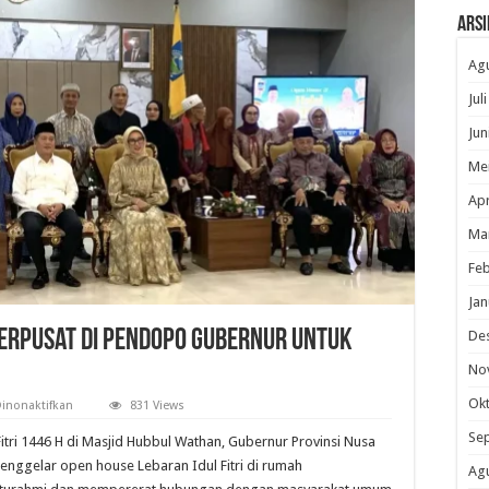
Arsi
Ag
Jul
Jun
Me
Apr
Ma
Feb
Jan
Terpusat di Pendopo Gubernur Untuk
De
No
Ok
pada
inonaktifkan
831 Views
Miq
Iqbal
Se
tri 1446 H di Masjid Hubbul Wathan, Gubernur Provinsi Nusa
Gelar
Open
nggelar open house Lebaran Idul Fitri di rumah
Ag
House