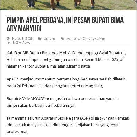
Pimpin Apel Perdana, Ini Pesan Bupati Bima
Ady Mahyudi
pada
Maret 3, 2025
Umum
Komentar Dinonaktifkan
Pimpin
1,030 Views
Apel
Perdana,
Kab Bim-MP-Bupati Bima,Ady MAHYUDI didampingi Wakil Bupati dr,
Ini
Pesan
H, Irfan memimpin apel gabungan perdana, Senin 3 Maret 2025, di
Bupati
halaman kantor Bupati Bima jalan sukarno hatta
Bima
Ady
Mahyudi
Apel ini menjadi momentum pertama bagi keduanya setelah dilantik
pada 20 Februari lalu dan mengikuti retret di Magelang.
Bupati ADY MAHYUDImenegaskan bahwa pemerintahan yang ia
pimpin akan berbeda dari sebelumnya.
Ia meminta seluruh Aparatur Sipil Negara (ASN) di lingkungan Pemkab
Bima untuk menyesuaikan diri dengan kebijakan baru yang lebih
profesional.