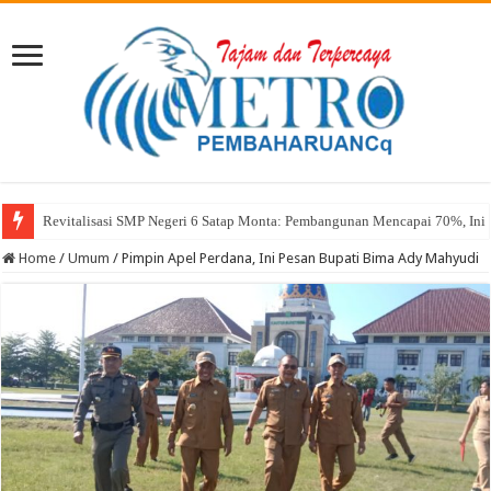
Revitalisasi SMP Negeri 6 Satap Monta: Pembangunan Mencapai 70%, Ini 
Sekda Abul: Pelantikan adalah Pengakuan Kompetensi
Home
/
Umum
/
Pimpin Apel Perdana, Ini Pesan Bupati Bima Ady Mahyudi