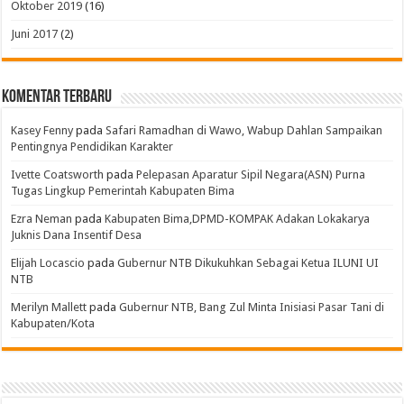
Oktober 2019
(16)
Juni 2017
(2)
Komentar Terbaru
Kasey Fenny
pada
Safari Ramadhan di Wawo, Wabup Dahlan Sampaikan
Pentingnya Pendidikan Karakter
Ivette Coatsworth
pada
Pelepasan Aparatur Sipil Negara(ASN) Purna
Tugas Lingkup Pemerintah Kabupaten Bima
Ezra Neman
pada
Kabupaten Bima,DPMD-KOMPAK Adakan Lokakarya
Juknis Dana Insentif Desa
Elijah Locascio
pada
Gubernur NTB Dikukuhkan Sebagai Ketua ILUNI UI
NTB
Merilyn Mallett
pada
Gubernur NTB, Bang Zul Minta Inisiasi Pasar Tani di
Kabupaten/Kota