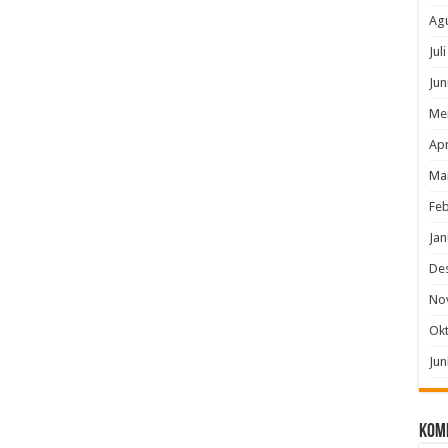
Ag
Jul
Jun
Me
Apr
Ma
Feb
Jan
De
No
Ok
Jun
Kom