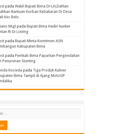
est
pada
Wakil Bupati Bima Drs,H,Dahlan
ahkan Bantuan Korban Kebakaran Di Desa
li Kec Belo
iano Migl
pada
Bupati Bima Hadiri kunker
tan Ri Di Loteng
est
pada
Bupati Minta Komitmen ASN
mbangun Kabupaten Bima
est
pada
Pemkab Bima Paparkan Pengendalian
 Penurunan Stunting
onda Kocieda
pada
Tiga Produk Kuliner
bupaten Bima Tampil di Ajang MotoGP
ndalika