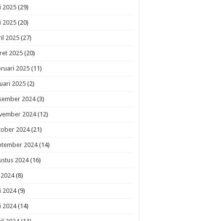
i 2025
(29)
i 2025
(20)
il 2025
(27)
ret 2025
(20)
ruari 2025
(11)
uari 2025
(2)
sember 2024
(3)
vember 2024
(12)
tober 2024
(21)
ptember 2024
(14)
ustus 2024
(16)
i 2024
(8)
i 2024
(9)
i 2024
(14)