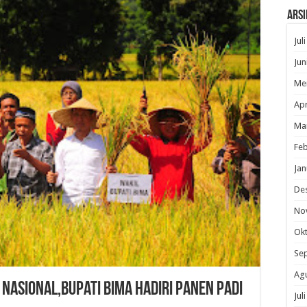
Arsi
Jul
Jun
Me
Apr
Ma
Feb
Jan
De
No
Ok
Se
Ag
asional,Bupati Bima Hadiri Panen Padi
Jul