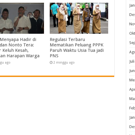
Jan
De
No
Ok
 Menyapa Hadir di
Regulasi Terbaru
Se
dan Nonto Tera:
Mematikan Peluang PPPK
 Keluh Kesah,
Paruh Waktu Usia Tua jadi
Ag
kan Harapan Warga
PNS
Jul
gu ago
2 minggu ago
Jun
Me
Apr
Ma
Feb
Jan
De