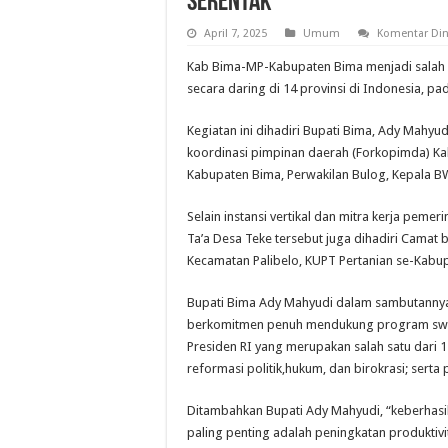
Serentak
April 7, 2025
Umum
Komentar Din
Kab Bima-MP-Kabupaten Bima menjadi salah sa
secara daring di 14 provinsi di Indonesia, pa
Kegiatan ini dihadiri Bupati Bima, Ady Mahyu
koordinasi pimpinan daerah (Forkopimda) Ka
Kabupaten Bima, Perwakilan Bulog, Kepala B
Selain instansi vertikal dan mitra kerja peme
Ta’a Desa Teke tersebut juga dihadiri Camat
Kecamatan Palibelo, KUPT Pertanian se-Kabu
Bupati Bima Ady Mahyudi dalam sambutanny
berkomitmen penuh mendukung program swa
Presiden RI yang merupakan salah satu dari 1
reformasi politik,hukum, dan birokrasi; sert
Ditambahkan Bupati Ady Mahyudi, “keberhasi
paling penting adalah peningkatan produktivit