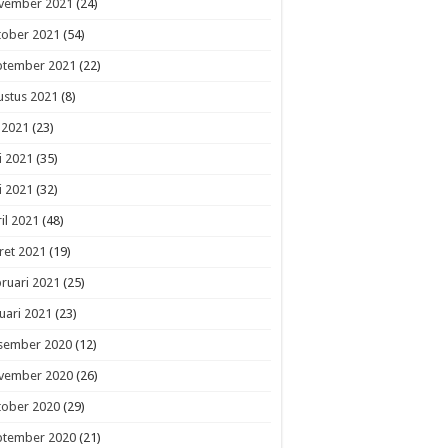
vember 2021
(24)
tober 2021
(54)
ptember 2021
(22)
ustus 2021
(8)
i 2021
(23)
i 2021
(35)
i 2021
(32)
il 2021
(48)
ret 2021
(19)
ruari 2021
(25)
uari 2021
(23)
sember 2020
(12)
vember 2020
(26)
tober 2020
(29)
ptember 2020
(21)