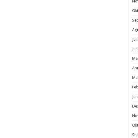
No
Ok
Se
Ag
Jul
Jun
Me
Apr
Ma
Feb
Jan
De
No
Ok
Se