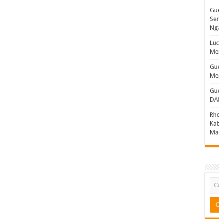
Gu
Ser
Nga
Luc
Men
Gu
Me
Gu
DAK
Rh
Ka
Ma