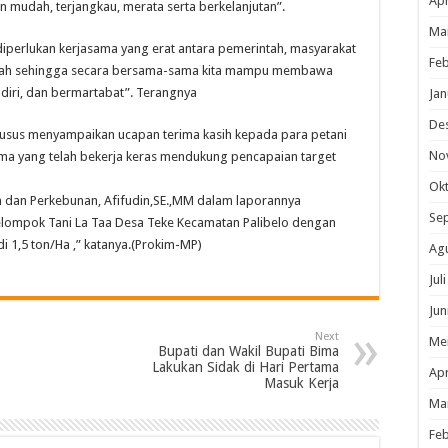
Apr
mudah, terjangkau, merata serta berkelanjutan”.
Ma
 diperlukan kerjasama yang erat antara pemerintah, masyarakat
Feb
aerah sehingga secara bersama-sama kita mampu membawa
diri, dan bermartabat”. Terangnya
Jan
De
usus menyampaikan ucapan terima kasih kepada para petani
No
ima yang telah bekerja keras mendukung pencapaian target
Ok
n dan Perkebunan, Afifudin,SE.,MM dalam laporannya
Se
elompok Tani La Taa Desa Teke Kecamatan Palibelo dengan
i 1,5 ton/Ha ,” katanya.(Prokim-MP)
Ag
Jul
Jun
Next
Me
Bupati dan Wakil Bupati Bima
Lakukan Sidak di Hari Pertama
Apr
Masuk Kerja
Ma
Feb