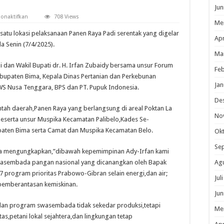
Jun
pada
onaktifkan
708 Views
Me
Dukung
Swasembada
tu lokasi pelaksanaan Panen Raya Padi serentak yang digelar
Pangan
Apr
Nasional,Bupati
da Senin (7/4/2025).
Bima
Ma
Hadiri
Panen
di dan Wakil Bupati dr. H. Irfan Zubaidy bersama unsur Forum
Padi
Feb
Serentak
bupaten Bima, Kepala Dinas Pertanian dan Perkebunan
Jan
WS Nusa Tenggara, BPS dan PT. Pupuk Indonesia.
De
rintah daerah,Panen Raya yang berlangsung di areal Poktan La
No
 beserta unsur Muspika Kecamatan Palibelo,Kades Se-
paten Bima serta Camat dan Muspika Kecamatan Belo.
Ok
Se
a mengungkapkan,”dibawah kepemimpinan Ady-Irfan kami
sembada pangan nasional yang dicanangkan oleh Bapak
Ag
7 program prioritas Prabowo-Gibran selain energi,dan air;
Jul
a pemberantasan kemiskinan.
Jun
lan program swasembada tidak sekedar produksi,tetapi
Me
as,petani lokal sejahtera,dan lingkungan tetap