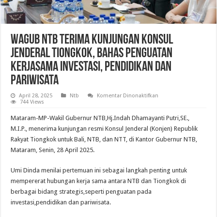
Wagub NTB Terima Kunjungan Konsul
Jenderal Tiongkok, Bahas Penguatan
Kerjasama Investasi, Pendidikan dan
Pariwisata
pada
April 28, 2025
Ntb
Komentar Dinonaktifkan
Wagub
744 Views
NTB
Terima
Mataram-MP-Wakil Gubernur NTB,Hj.Indah Dhamayanti Putri,SE.,
Kunjungan
Konsul
M.I.P., menerima kunjungan resmi Konsul Jenderal (Konjen) Republik
Jenderal
Rakyat Tiongkok untuk Bali, NTB, dan NTT, di Kantor Gubernur NTB,
Tiongkok,
Bahas
Mataram, Senin, 28 April 2025.
Penguatan
Kerjasama
Investasi,
Umi Dinda menilai pertemuan ini sebagai langkah penting untuk
Pendidikan
dan
mempererat hubungan kerja sama antara NTB dan Tiongkok di
Pariwisata
berbagai bidang strategis,seperti penguatan pada
investasi,pendidikan dan pariwisata.