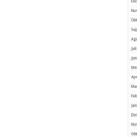
De
No
Ok
Se
Ag
Jul
Jun
Me
Apr
Ma
Feb
Jan
De
No
Ok