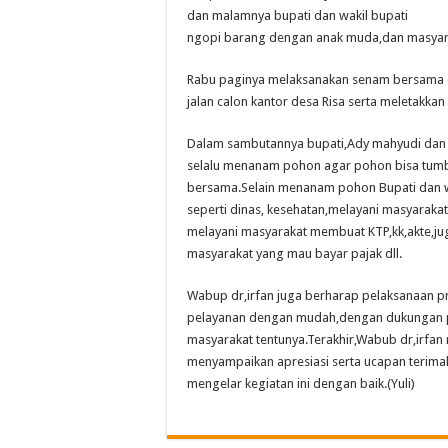
dan malamnya bupati dan wakil bupati
ngopi barang dengan anak muda,dan masyarak
Rabu paginya melaksanakan senam bersama d
jalan calon kantor desa Risa serta meletakkan
Dalam sambutannya bupati,Ady mahyudi dan 
selalu menanam pohon agar pohon bisa tumbu
bersama.Selain menanam pohon Bupati dan wa
seperti dinas, kesehatan,melayani masyaraka
melayani masyarakat membuat KTP,kk,akte,ju
masyarakat yang mau bayar pajak dll.
Wabup dr,irfan juga berharap pelaksanaan 
pelayanan dengan mudah,dengan dukungan pe
masyarakat tentunya.Terakhir,Wabub dr,irfan
menyampaikan apresiasi serta ucapan terima
mengelar kegiatan ini dengan baik.(Yuli)