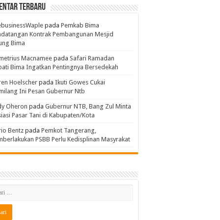
entar Terbaru
ebusinessWaple
pada
Pemkab Bima
ndatangan Kontrak Pembangunan Mesjid
ung Bima
metrius Macnamee
pada
Safari Ramadan
ati Bima Ingatkan Pentingnya Bersedekah
en Hoelscher
pada
Ikuti Gowes Cukai
ilang Ini Pesan Gubernur Ntb
dy Oheron
pada
Gubernur NTB, Bang Zul Minta
siasi Pasar Tani di Kabupaten/Kota
io Bentz
pada
Pemkot Tangerang,
berlakukan PSBB Perlu Kedisplinan Masyrakat