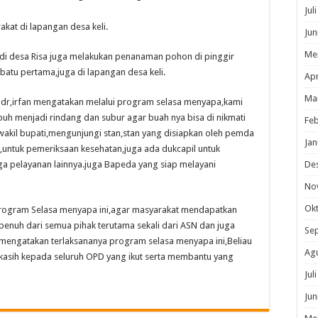
Woha
Jul
Bupati
Dan
at di lapangan desa keli.
Wakil
Jun
Bupati
Bima
Me
i desa Risa juga melakukan penanaman pohon di pinggir
Tanam
Pohon
 batu pertama,juga di lapangan desa keli.
di
Apr
Desa
Risa
Ma
dr,irfan mengatakan melalui program selasa menyapa,kami
Dan
Desa
h menjadi rindang dan subur agar buah nya bisa di nikmati
Feb
Keli
kil bupati,mengunjungi stan,stan yang disiapkan oleh pemda
Jan
t,untuk pemeriksaan kesehatan,juga ada dukcapil untuk
ga pelayanan lainnya.juga Bapeda yang siap melayani
De
No
Ok
program Selasa menyapa ini,agar masyarakat mendapatkan
nuh dari semua pihak terutama sekali dari ASN dan juga
Se
 mengatakan terlaksananya program selasa menyapa ini,Beliau
Ag
kasih kepada seluruh OPD yang ikut serta membantu yang
Jul
Jun