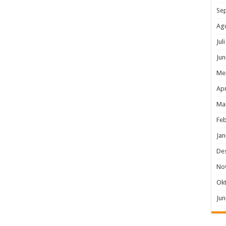
Se
Ag
Jul
Jun
Me
Apr
Ma
Feb
Jan
De
No
Ok
Jun