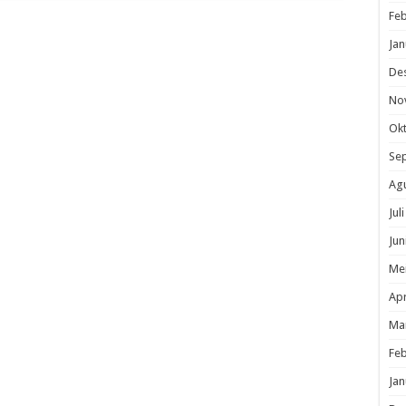
Feb
Jan
De
No
Ok
Se
Ag
Jul
Jun
Me
Apr
Ma
Feb
Jan