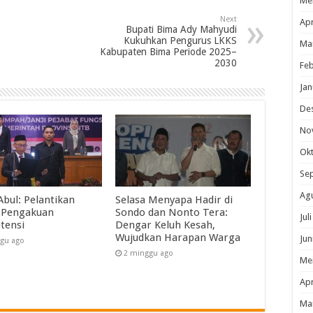
Me
Next
Apr
Bupati Bima Ady Mahyudi
Kukuhkan Pengurus LKKS
Ma
Kabupaten Bima Periode 2025–
2030
Feb
Jan
De
No
Ok
Se
Ag
Abul: Pelantikan
Selasa Menyapa Hadir di
 Pengakuan
Sondo dan Nonto Tera:
Jul
tensi
Dengar Keluh Kesah,
Wujudkan Harapan Warga
Jun
gu ago
2 minggu ago
Me
Apr
Ma