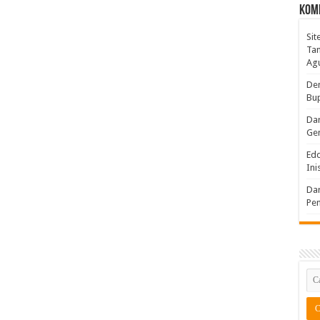
Kom
Sit
Ta
Ag
De
Bup
Dar
Gem
Ed
Ini
Dar
Pem