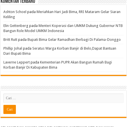
Komentar Terbaru
Ashton Schoel
pada
Meriahkan Hari Jadi Bima, RRI Mataram Gelar Siaran
Keliling
Elin Gettenberg
pada
Menteri Koperasi dan UMKM Dukung Gubernur NTB
Bangun Role Model UMKM Indonesia
Britt Rutt
pada
Bupati Bima Gelar Ramadhan Berbagi Di Palama-Donggo
Phillip Johal
pada
Seratus Warga Korban Banjir di Belo,Dapat Bantuan
Dari Bupati Bima
Laverne Leppert
pada
Kementerian PUPR Akan Bangun Rumah Bagi
Korban Banjir Di Kabupaten Bima