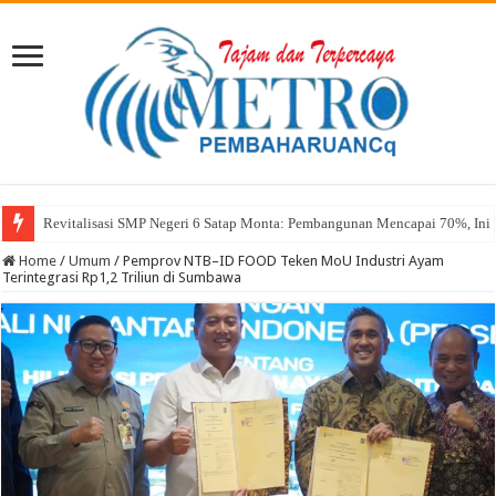
Revitalisasi SMP Negeri 6 Satap Monta: Pembangunan Mencapai 70%, Ini 
Home
/
Umum
/
Pemprov NTB–ID FOOD Teken MoU Industri Ayam
Terintegrasi Rp1,2 Triliun di Sumbawa