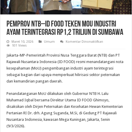
Pemprov NTB–ID FOOD Teken MoU Industri
Ayam Terintegrasi Rp1,2 Triliun di Sumbawa
pada
Maret 10, 2026
Umum
Komentar Dinonaktifkan
Pemprov
931 Views
NTB–
ID
Jakarta-MP-Pemerintah Provinsi Nusa Tenggara Barat (NTB) dan PT
FOOD
Teken
Rajawali Nusantara Indonesia (ID FOOD) resmi menandatangani nota
MoU
kesepahaman (MoU) pengembangan industri ayam terintegrasi
Industri
Ayam
sebagai bagian dari upaya memperkuat hilirisasi sektor peternakan
Terintegrasi
Rp1,2
dan kemandirian pangan daerah.
Triliun
di
Sumbawa
Penandatanganan MoU dilakukan oleh Gubernur NTB H. Lalu
Muhamad Iqbal bersama Direktur Utama ID FOOD Ghimoyo,
disaksikan oleh Dirjen Peternakan dan Kesehatan Hewan Kementerian
Pertanian RI Dr. drh. Agung Suganda, M.Si, di Gedung PT Rajawali
Nusantara Indonesia, kawasan Mega Kuningan, Jakarta, Senin
(9/3/2026).