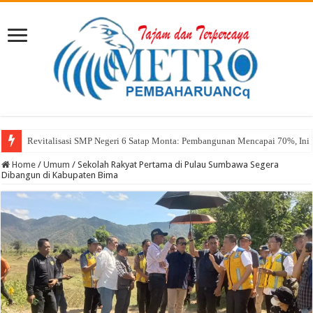
Revitalisasi SMP Negeri 6 Satap Monta: Pembangunan Mencapai 70%, Ini 
Sekda Abul: Pelantikan adalah Pengakuan Kompetensi
Home
/
Umum
/
Sekolah Rakyat Pertama di Pulau Sumbawa Segera
Dibangun di Kabupaten Bima