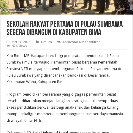
Sekolah Rakyat Pertama di Pulau Sumbawa
Segera Dibangun di Kabupaten Bima
pada
Mei 31, 2026
Umum
Komentar Dinonaktifkan
Sekolah
926 Views
Rakyat
Pertama
Kab Bima-MP-Harapan baru bagi pemerataan pendidikan di Pulau
di
Pulau
Sumbawa mulai terwujud. Pemerintah pusat bersama Pemerintah
Sumbawa
Provinsi NTB menyiapkan pembangunan Sekolah Rakyat pertama di
Segera
Dibangun
Pulau Sumbawa yang direncanakan berlokasi di Desa Pandai,
di
Kabupaten
Kecamatan Woha, Kabupaten Bima.
Bima
Program pendidikan berasrama yang digagas pemerintah pusat
tersebut diharapkan menjadi langkah strategis untuk memperluas
akses pendidikan berkualitas bagi anak-anak dari keluarga kurang
mampu sekaligus memperkuat pembangunan sumber daya manusia
di wilayah timur NTB.
Gubernur NTB, Lalu Muhamad Iqbal, menegaskan komitmen