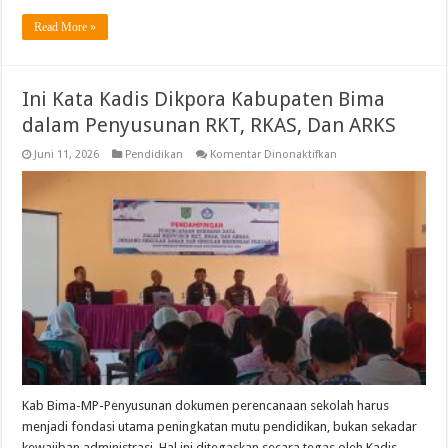
Read More »
Ini Kata Kadis Dikpora Kabupaten Bima
dalam Penyusunan RKT, RKAS, Dan ARKS
pada
Juni 11, 2026
Pendidikan
Komentar Dinonaktifkan
Ini
Kata
Kadis
Dikpora
Kabupaten
Bima
dalam
Penyusunan
RKT,
RKAS,
Dan
ARKS
Kab Bima-MP-Penyusunan dokumen perencanaan sekolah harus
menjadi fondasi utama peningkatan mutu pendidikan, bukan sekadar
kewajiban administrasi. Hal ini ditegaskan secara tegas oleh Kadis