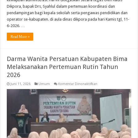
Dikpora, bapak Drs, Syahlul dalam pertemuan koordinasi dan
pendampingan bagi kepala sekolah serta pengawas pendidikan dan
operator se-kabupaten. di aula dinas dikpora pada hari Kamis tgl, 11-
6-2026. …
Read More »
Darma Wanita Persatuan Kabupaten Bima
Melaksanakan Pertemuan Rutin Tahun
2026
pada
Juni 11, 2026
Umum
Komentar Dinonaktifkan
Darma
Wanita
Persatuan
Kabupaten
Bima
Melaksanakan
Pertemuan
Rutin
Tahun
2026