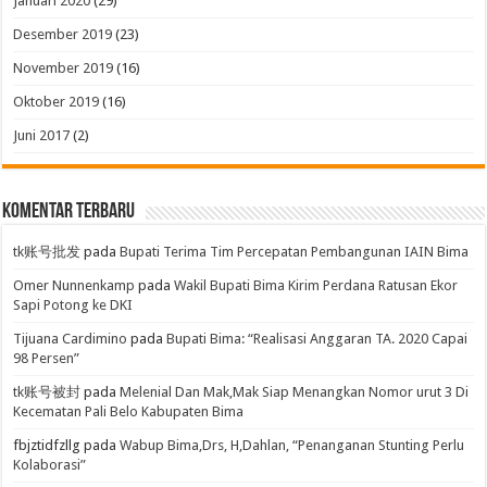
Januari 2020
(29)
Desember 2019
(23)
November 2019
(16)
Oktober 2019
(16)
Juni 2017
(2)
Komentar Terbaru
tk账号批发
pada
Bupati Terima Tim Percepatan Pembangunan IAIN Bima
Omer Nunnenkamp
pada
Wakil Bupati Bima Kirim Perdana Ratusan Ekor
Sapi Potong ke DKI
Tijuana Cardimino
pada
Bupati Bima: “Realisasi Anggaran TA. 2020 Capai
98 Persen”
tk账号被封
pada
Melenial Dan Mak,Mak Siap Menangkan Nomor urut 3 Di
Kecematan Pali Belo Kabupaten Bima
fbjztidfzllg
pada
Wabup Bima,Drs, H,Dahlan, “Penanganan Stunting Perlu
Kolaborasi”