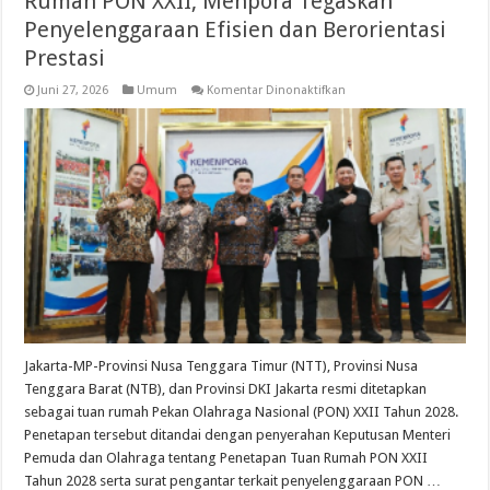
Rumah PON XXII, Menpora Tegaskan
Penyelenggaraan Efisien dan Berorientasi
Prestasi
pada
Juni 27, 2026
Umum
Komentar Dinonaktifkan
NTT,
NTB
dan
DKI
Jakarta
Resmi
Tuan
Rumah
PON
XXII,
Menpora
Tegaskan
Penyelenggaraan
Efisien
dan
Berorientasi
Prestasi
Jakarta-MP-Provinsi Nusa Tenggara Timur (NTT), Provinsi Nusa
Tenggara Barat (NTB), dan Provinsi DKI Jakarta resmi ditetapkan
sebagai tuan rumah Pekan Olahraga Nasional (PON) XXII Tahun 2028.
Penetapan tersebut ditandai dengan penyerahan Keputusan Menteri
Pemuda dan Olahraga tentang Penetapan Tuan Rumah PON XXII
Tahun 2028 serta surat pengantar terkait penyelenggaraan PON …