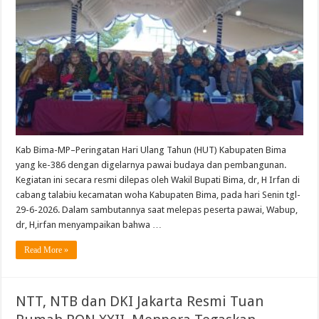
HUT
Kabupaten
Bima
ke-
386,
Disambut
Langsung
oleh
Bupati
Tahun
2026
Kab Bima-MP–Peringatan Hari Ulang Tahun (HUT) Kabupaten Bima
yang ke-386 dengan digelarnya pawai budaya dan pembangunan.
Kegiatan ini secara resmi dilepas oleh Wakil Bupati Bima, dr, H Irfan di
cabang talabiu kecamatan woha Kabupaten Bima, pada hari Senin tgl-
29-6-2026. Dalam sambutannya saat melepas peserta pawai, Wabup,
dr, H,irfan menyampaikan bahwa …
Read More »
NTT, NTB dan DKI Jakarta Resmi Tuan