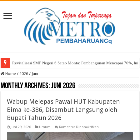
Revitalisasi SMP Negeri 6 Satap Monta: Pembangunan Mencapai 70%, Ini 
Sekda Abul: Pelantikan adalah Pengakuan Kompetensi
Home
/
2026
/
Juni
Monthly Archives:
Juni 2026
Wabup Melepas Pawai HUT Kabupaten
Bima ke-386, Disambut Langsung oleh
Bupati Tahun 2026
pada
Juni 29, 2026
Umum
Komentar Dinonaktifkan
Wabup
Melepas
Pawai