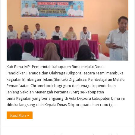
Pembelajara
Melalui
Pemanfaatan
Chromeboo
Jenjang
SMP
Resmi
Dibuka
oleh
Kepala
Dinas
Pendidikan,
Pemuda,
dan
Olahraga
Kab Bima-MP–Pemerintah kabupaten Bima melalui Dinas
Pendidikan,Pemuda,dan Olahraga (Dikpora) secara resmi membuka
kegiatan Bimbingan Teknis (Bimtek) Digitalisasi Pembelajaran Melalui
Pemanfaatan Chromebook bagi guru dan tenaga kependidikan
jenjang Sekolah Menengah Pertama (SMP) se-kabupaten
bima.Kegiatan yang berlangsung di Aula Dikpora kabupaten bima ini
dibuka langsung oleh Kepala Dinas Dikpora,pada hari rabu tgl …
Read More »