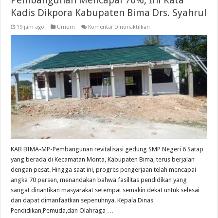
Kadis Dikpora Kabupaten Bima Drs. Syahrul
pada
19 jam ago
Umum
Komentar Dinonaktifkan
Revitalisasi
SMP
Negeri
6
Satap
Monta:
Pembangunan
Mencapai
70%,
Ini
Kata
Kadis
Dikpora
Kabupaten
Bima
Drs.
Syahrul
KAB BIMA-MP-Pembangunan revitalisasi gedung SMP Negeri 6 Satap
yang berada di Kecamatan Monta, Kabupaten Bima, terus berjalan
dengan pesat. Hingga saat ini, progres pengerjaan telah mencapai
angka 70 persen, menandakan bahwa fasilitas pendidikan yang
sangat dinantikan masyarakat setempat semakin dekat untuk selesai
dan dapat dimanfaatkan sepenuhnya. Kepala Dinas
Pendidikan,Pemuda,dan Olahraga …