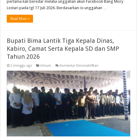
pertama kali beredar melalui unggahan akun Facebook Bang Mory
Lestari pada tgl 17 Juli 2026. Berdasarkan isi unggahan …
Read More »
Bupati Bima Lantik Tiga Kepala Dinas,
Kabiro, Camat Serta Kepala SD dan SMP
Tahun 2026
pada
2 minggu ago
Umum
Komentar Dinonaktifkan
Bupati
Bima
Lantik
Tiga
Kepala
Dinas,
Kabiro,
Camat
Serta
Kepala
SD
dan
SMP
Tahun
2026