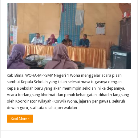
Pisah
Sambut
Kepala
Sekolah
SMPN
1
Woha,
Kabupaten
Bima,
Korwil
Woha
Tekankan
Pentingnya
Kesinambungan
Program
Kab Bima, WOHA-MP-SMP Negeri 1 Woha menggelar acara pisah
sambut Kepala Sekolah yang telah selesai masa tugasnya dengan
Kepala Sekolah baru yang akan memimpin sekolah ini ke depannya.
Acara berlangsung khidmat dan penuh kehangatan, dihadiri langsung
oleh Koordinator Wilayah (Korwil) Woha, jajaran pengawas, seluruh
dewan guru, staf tata usaha, perwakilan …
Read More »