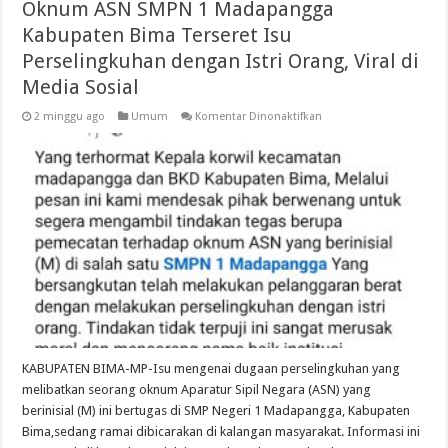
Oknum ASN SMPN 1 Madapangga
Kabupaten Bima Terseret Isu
Perselingkuhan dengan Istri Orang, Viral di
Media Sosial
pada
2 minggu ago
Umum
Komentar Dinonaktifkan
Oknum
ASN
SMPN
1
Madapangga
Kabupaten
Bima
Terseret
Isu
Perselingkuhan
dengan
Istri
Orang,
Viral
di
Media
Sosial
KABUPATEN BIMA-MP-Isu mengenai dugaan perselingkuhan yang
melibatkan seorang oknum Aparatur Sipil Negara (ASN) yang
berinisial (M) ini bertugas di SMP Negeri 1 Madapangga, Kabupaten
Bima,sedang ramai dibicarakan di kalangan masyarakat. Informasi ini