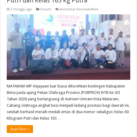
Putri dan Kelas 165 Kg Putra
pada
3 minggu ago
Umum
Komentar Dinonaktifkan
Kabupaten
Bima
Sabet
Dua
Emas
Angkat
Besi
PORPROV
NTB
XII
2026:
Kelas
60
Kg
Putri
dan
Kelas
165
Kg
MATARAM-MP-Kejayaan luar biasa ditorehkan kontingen Kabupaten
Putra
Bima pada ajang Pekan Olahraga Provinsi (PORPROV) NTB ke-XII
Tahun 2026 yang berlangsung di Autrium Umram Kota Mataram.
Cabang olahraga angkat besi menjadi ladang prestasi bagi daerah ini,
setelah berhasil meraih medali emas di dua nomor sekaligus: Kelas 60
Kilogram Putri dan Kelas 165 …
Read More »