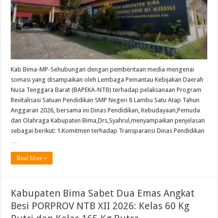
Samosi
Yang
Di
Sampaikan
Lembaga
Pemantau
Kebijakan
Daerah
Nusa
Tenggara
Barat
Kab Bima-MP-Sehubungan dengan pemberitaan media mengenai
(BAPEKA-
somasi yang disampaikan oleh Lembaga Pemantau Kebijakan Daerah
NTB)
Nusa Tenggara Barat (BAPEKA-NTB) terhadap pelaksanaan Program
Revitalisasi Satuan Pendidikan SMP Negeri 8 Lambu Satu Atap Tahun
Anggaran 2026, bersama ini Dinas Pendidikan, Kebudayaan,Pemuda
dan Olahraga Kabupaten Bima,Drs,Syahrul,menyampaikan penjelasan
sebagai berikut: 1.Komitmen terhadap Transparansi Dinas Pendidikan
…
Read More »
Kabupaten Bima Sabet Dua Emas Angkat
Besi PORPROV NTB XII 2026: Kelas 60 Kg