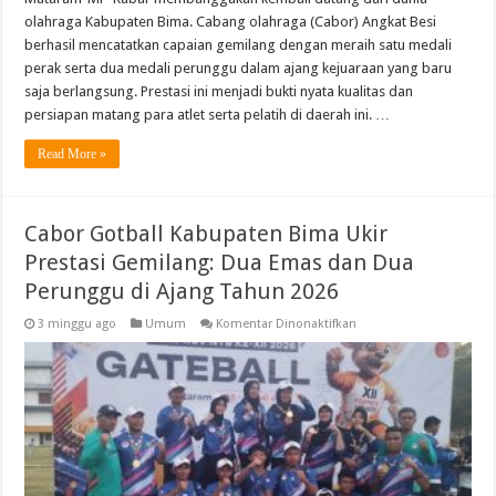
olahraga Kabupaten Bima. Cabang olahraga (Cabor) Angkat Besi
berhasil mencatatkan capaian gemilang dengan meraih satu medali
perak serta dua medali perunggu dalam ajang kejuaraan yang baru
saja berlangsung. Prestasi ini menjadi bukti nyata kualitas dan
persiapan matang para atlet serta pelatih di daerah ini. …
Read More »
Cabor Gotball Kabupaten Bima Ukir
Prestasi Gemilang: Dua Emas dan Dua
Perunggu di Ajang Tahun 2026
pada
3 minggu ago
Umum
Komentar Dinonaktifkan
Cabor
Gotball
Kabupaten
Bima
Ukir
Prestasi
Gemilang:
Dua
Emas
dan
Dua
Perunggu