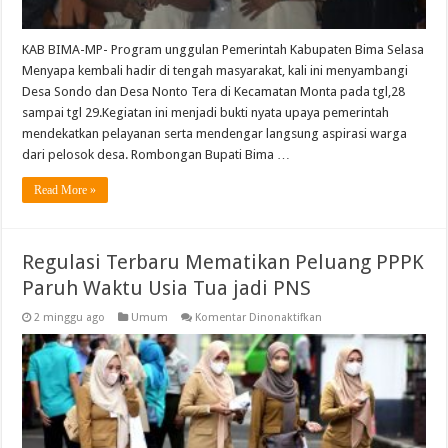
KAB BIMA-MP- Program unggulan Pemerintah Kabupaten Bima Selasa
Menyapa kembali hadir di tengah masyarakat, kali ini menyambangi
Desa Sondo dan Desa Nonto Tera di Kecamatan Monta pada tgl,28
sampai tgl 29.Kegiatan ini menjadi bukti nyata upaya pemerintah
mendekatkan pelayanan serta mendengar langsung aspirasi warga
dari pelosok desa. Rombongan Bupati Bima …
Read More »
Regulasi Terbaru Mematikan Peluang PPPK
Paruh Waktu Usia Tua jadi PNS
pada
2 minggu ago
Umum
Komentar Dinonaktifkan
Regulasi
Terbaru
Mematikan
Peluang
PPPK
Paruh
Waktu
Usia
Tua
jadi