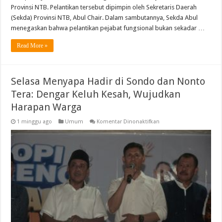
Provinsi NTB. Pelantikan tersebut dipimpin oleh Sekretaris Daerah
(Sekda) Provinsi NTB, Abul Chair. Dalam sambutannya, Sekda Abul
menegaskan bahwa pelantikan pejabat fungsional bukan sekadar …
Read More »
Selasa Menyapa Hadir di Sondo dan Nonto
Tera: Dengar Keluh Kesah, Wujudkan
Harapan Warga
pada
1 minggu ago
Umum
Komentar Dinonaktifkan
Selasa
Menyapa
Hadir
di
Sondo
dan
Nonto
Tera:
Dengar
Keluh
Kesah,
Wujudkan
Harapan
Warga