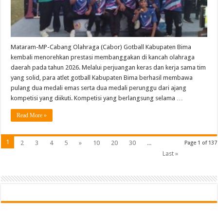
di
Ajang
Tahun
2026
Mataram-MP-Cabang Olahraga (Cabor) Gotball Kabupaten Bima
kembali menorehkan prestasi membanggakan di kancah olahraga
daerah pada tahun 2026. Melalui perjuangan keras dan kerja sama tim
yang solid, para atlet gotball Kabupaten Bima berhasil membawa
pulang dua medali emas serta dua medali perunggu dari ajang
kompetisi yang diikuti. Kompetisi yang berlangsung selama …
Read More »
1
2
3
4
5
»
10
20
30
...
Page 1 of 137
Last »