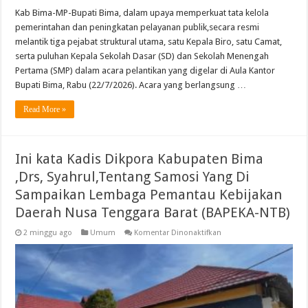
Kab Bima-MP-Bupati Bima, dalam upaya memperkuat tata kelola
pemerintahan dan peningkatan pelayanan publik,secara resmi
melantik tiga pejabat struktural utama, satu Kepala Biro, satu Camat,
serta puluhan Kepala Sekolah Dasar (SD) dan Sekolah Menengah
Pertama (SMP) dalam acara pelantikan yang digelar di Aula Kantor
Bupati Bima, Rabu (22/7/2026). Acara yang berlangsung …
Read More »
Ini kata Kadis Dikpora Kabupaten Bima
,Drs, Syahrul,Tentang Samosi Yang Di
Sampaikan Lembaga Pemantau Kebijakan
Daerah Nusa Tenggara Barat (BAPEKA-NTB)
pada
2 minggu ago
Umum
Komentar Dinonaktifkan
Ini
kata
Kadis
Dikpora
Kabupaten
Bima
,Drs,
Syahrul,Tentang