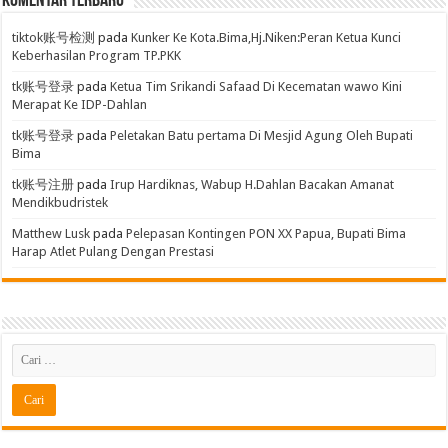
Komentar Terbaru
tiktok账号检测
pada
Kunker Ke Kota.Bima,Hj.Niken:Peran Ketua Kunci
Keberhasilan Program TP.PKK
tk账号登录
pada
Ketua Tim Srikandi Safaad Di Kecematan wawo Kini
Merapat Ke IDP-Dahlan
tk账号登录
pada
Peletakan Batu pertama Di Mesjid Agung Oleh Bupati
Bima
tk账号注册
pada
Irup Hardiknas, Wabup H.Dahlan Bacakan Amanat
Mendikbudristek
Matthew Lusk
pada
Pelepasan Kontingen PON XX Papua, Bupati Bima
Harap Atlet Pulang Dengan Prestasi