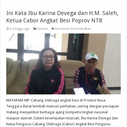
Ini Kata Ibu Karina Devega dan H.M. Saleh,
Ketua Cabor Angkat Besi Poprov NTB
pada
3 minggu ago
Umum
Komentar Dinonaktifkan
Ini
Kata
Ibu
Karina
Devega
dan
H.M.
Saleh,
Ketua
Cabor
Angkat
Besi
Poprov
NTB
MATARAM-MP-Cabang olahraga angkat besi di Provinsi Nusa
Tenggara Barat kembali mencuri perhatian, seiring dengan persiapan
matang menyambut berbagai ajang kompetisi tingkat nasional
maupun daerah. Dalam kesempatan terpisah, Ibu Karina Devega dan
Ketua Pengurus Cabang Olahraga (Cabor) Angkat Besi Pengurus