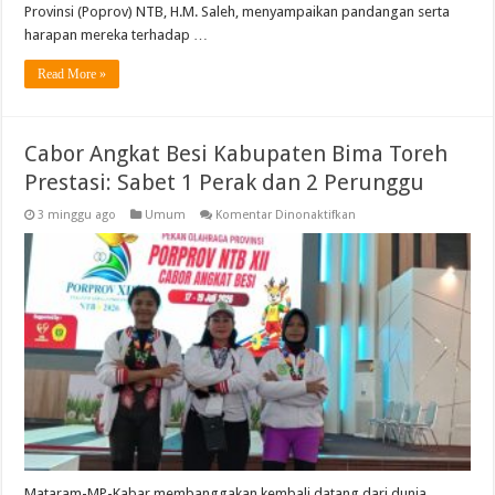
Provinsi (Poprov) NTB, H.M. Saleh, menyampaikan pandangan serta
harapan mereka terhadap …
Read More »
Cabor Angkat Besi Kabupaten Bima Toreh
Prestasi: Sabet 1 Perak dan 2 Perunggu
pada
3 minggu ago
Umum
Komentar Dinonaktifkan
Cabor
Angkat
Besi
Kabupaten
Bima
Toreh
Prestasi:
Sabet
1
Perak
dan
2
Perunggu
Mataram-MP-Kabar membanggakan kembali datang dari dunia