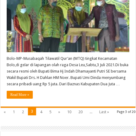
Bolo-MP-Musabaqah Tilawatil Qur’an (MTQ) tingkat Kecamatan
Bolo,di gelar di lapangan olah raga Desa Leu,Sabtu,3 Juli 2021.Di buka
secara resmi oleh Bupati Bima Hj Indah Dhamayanti Putri SE bersama
Wakil Bupati Drs. H Dahlan HM Noer. Bupati Umi Dinda menyumbang
secara pribadi uang Rp 5 juta. Dari Baznas Kabupaten Dua Juta …
Read More »
3
«
1
2
4
5
»
10
20
...
Last »
Page 3 of 20