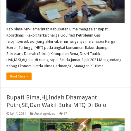
Kab bima-MP-Pemerintah Kabupaten Bima,menggelar Rapat
Koordinasi (Rakor),terkait harga Liquified Petroleum Gas
(elpiji),bersubsidi yang akhir-akhir ini harganya melampaui Harga
Eceran Tertinggi (HET) pada tingkat konsumen. Rakor dipimpin
Sekretaris Daerah (Sekda) Kabupaten Bima, Drs H Taufik
HAK,M.Si,digelar di ruang rapat Sekda,Jumat 2 Juli 2021.Mengundang
Kabag Ekonomi Setda Bima Hariman,SE, Manager PT Bima …
Read More »
Bupati Bima,Hj,Indah Dhamayanti
Putri,SE,Dan Wakil Buka MTQ Di Bolo
Juli 4, 2021
Uncategorized
97