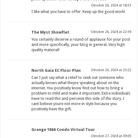
Oktober 26, 2024 at 18:33
I like what you have to offer. Keep up the good work!
The Myst Showflat
Oktober 26, 2024 at 22:59
You certainly deserve a round of applause for your post
and more specifically, your blog in general. Very high
quality material!
North Gaia EC Floor Plan
Oktober 26, 2024 at 23:22
Can I just say what a relief to seek out someone who
actually knows what theyre speaking about on the
internet. You positively know find out how to bring a
problem to mild and make it important. Extra individuals
have to read this and perceive this side of the story. I
cant believe youre not more in style because you
positively have the gift.
Grange 1866 Condo Virtual Tour
Oktober 27, 2024 at 09:05