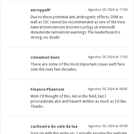
enroppelP
Agustus 29, 2024 at 17:00
Due to these potential anti androgenic effects, DIM as
well as I3C cannot be recommended as one of the best
natural testosterone boosters
priligy uk
minoxidil
dutasteride tamsulosin warnings The leaderboard is
strong, no doubt
cinnamon bunz
Agustus 29, 2024 at 17:05
These are some of the most important issues we’ll face
over the next few decades.
Finance Phantom
Agustus 30, 2024 at 00:43
Wish I’d thought of this. Am in the field, but I
procrastinate alot and haven’t written as much as I’d like.
Thanks.
cachoeira do vale da lua
Agustus 30, 2024 at 03:49
Spot on with this write-up, I actually assume this website