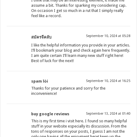
I think that may be an interesting element, it made me
assume a bit. Thanks for sparking my considering cap.
On occasion I get so much in a rut that I simply really
feel like a record.
September 10, 2024 at 05:28
สมัครจีคลับ
I like the helpful information you provide in your articles.
I’ll bookmark your blog and check again here frequently.
I am quite certain I’ll learn many new stuff right here!
Best of luck for the next!
spam lòi
September 10, 2024 at 16:25
Thanks for your patience and sorry for the
inconvenience!
buy google reviews
September 13, 2024 at 01:40
This is my first time i visit here. I found so many helpful
stuff in your website especially its discussion. From the
tons of responses on your posts, I guess I am not the
only one having all the enjoyment here! keep up the