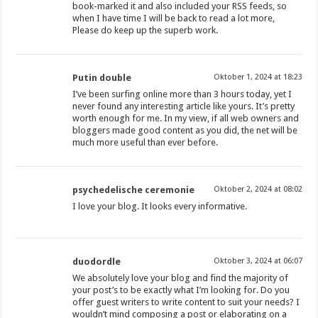
book-marked it and also included your RSS feeds, so
when I have time I will be back to read a lot more,
Please do keep up the superb work.
Putin double
Oktober 1, 2024 at 18:23
I’ve been surfing online more than 3 hours today, yet I
never found any interesting article like yours. It’s pretty
worth enough for me. In my view, if all web owners and
bloggers made good content as you did, the net will be
much more useful than ever before.
psychedelische ceremonie
Oktober 2, 2024 at 08:02
I love your blog. It looks every informative.
duodordle
Oktober 3, 2024 at 06:07
We absolutely love your blog and find the majority of
your post’s to be exactly what I’m looking for. Do you
offer guest writers to write content to suit your needs? I
wouldn’t mind composing a post or elaborating on a