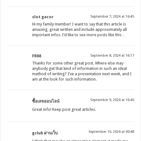
slot gacor
September 7, 2024 at 16:45
Hi my family member! I want to say that this article is
amazing, great written and include approximately all
important infos. I’d like to see more posts like this .
FB88
September 8, 2024 at 16:17
Thanks for some other great post. Where else may
anybody get that kind of information in such an ideal
method of writing? I’ve a presentation next week, and I
am at the look for such information.
September 9, 2024 at 16:40
ซื้อเลขออนไลน์
Great info! Keep post great articles.
September 10, 2024 at 00:48
gclub ผ่านเว็บ