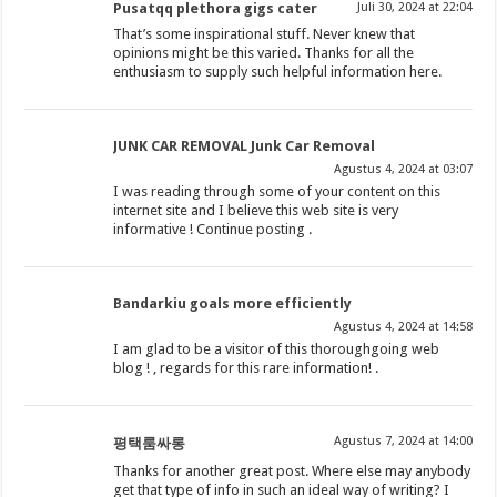
Pusatqq plethora gigs cater
Juli 30, 2024 at 22:04
That’s some inspirational stuff. Never knew that
opinions might be this varied. Thanks for all the
enthusiasm to supply such helpful information here.
JUNK CAR REMOVAL Junk Car Removal
Agustus 4, 2024 at 03:07
I was reading through some of your content on this
internet site and I believe this web site is very
informative ! Continue posting .
Bandarkiu goals more efficiently
Agustus 4, 2024 at 14:58
I am glad to be a visitor of this thoroughgoing web
blog ! , regards for this rare information! .
Agustus 7, 2024 at 14:00
평택룸싸롱
Thanks for another great post. Where else may anybody
get that type of info in such an ideal way of writing? I