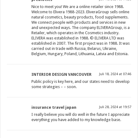
Nice to meet you! We are a online retailer since 1988.
Welcome to Elivera 1988-2023. EliveraGroup sells online
natural cosmetics, beauty products, food supplements.
We connect people with products and services in new
and unexpected ways. The company ELIVERAGroup, is a
Retailer, which operates in the Cosmetics industry.
ELIVERA was established in 1988. © ELIVERA LTD was
established in 2007. The first project was in 1988. It was
carried out in trade with Russia, Belarus, Ukraine,
Belgium, Hungary, Poland, Lithuania, Latvia and Estonia.
INTERIOR DESIGN VANCOUVER
Juli 18, 2024 at 07:46
Public policy is key here, and our states need to develop
some strategies – – soon.
insurance travel japan
Juli 28, 2024 at 19:57
I really believe you will do well in the future I appreciate
everything you have added to my knowledge base.