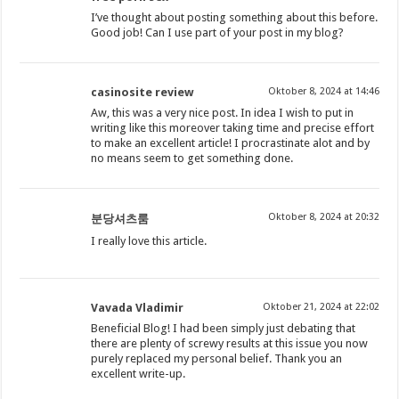
I’ve thought about posting something about this before.
Good job! Can I use part of your post in my blog?
casinosite review
Oktober 8, 2024 at 14:46
Aw, this was a very nice post. In idea I wish to put in
writing like this moreover taking time and precise effort
to make an excellent article! I procrastinate alot and by
no means seem to get something done.
Oktober 8, 2024 at 20:32
분당셔츠룸
I really love this article.
Vavada Vladimir
Oktober 21, 2024 at 22:02
Beneficial Blog! I had been simply just debating that
there are plenty of screwy results at this issue you now
purely replaced my personal belief. Thank you an
excellent write-up.