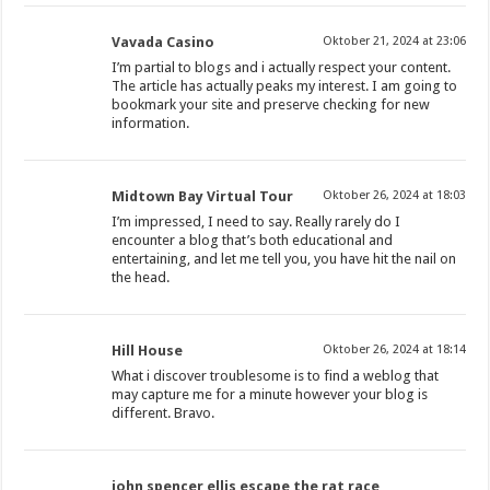
Vavada Casino
Oktober 21, 2024 at 23:06
I’m partial to blogs and i actually respect your content.
The article has actually peaks my interest. I am going to
bookmark your site and preserve checking for new
information.
Midtown Bay Virtual Tour
Oktober 26, 2024 at 18:03
I’m impressed, I need to say. Really rarely do I
encounter a blog that’s both educational and
entertaining, and let me tell you, you have hit the nail on
the head.
Hill House
Oktober 26, 2024 at 18:14
What i discover troublesome is to find a weblog that
may capture me for a minute however your blog is
different. Bravo.
john spencer ellis escape the rat race