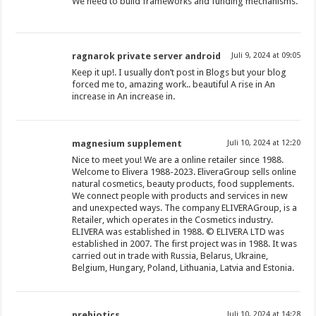
We need to build frameworks and funding mechanisms.
ragnarok private server android
Juli 9, 2024 at 09:05
Keep it up!. I usually don’t post in Blogs but your blog
forced me to, amazing work.. beautiful A rise in An
increase in An increase in.
magnesium supplement
Juli 10, 2024 at 12:20
Nice to meet you! We are a online retailer since 1988.
Welcome to Elivera 1988-2023. EliveraGroup sells online
natural cosmetics, beauty products, food supplements.
We connect people with products and services in new
and unexpected ways. The company ELIVERAGroup, is a
Retailer, which operates in the Cosmetics industry.
ELIVERA was established in 1988. © ELIVERA LTD was
established in 2007. The first project was in 1988. It was
carried out in trade with Russia, Belarus, Ukraine,
Belgium, Hungary, Poland, Lithuania, Latvia and Estonia.
prebiotics
Juli 10, 2024 at 14:28