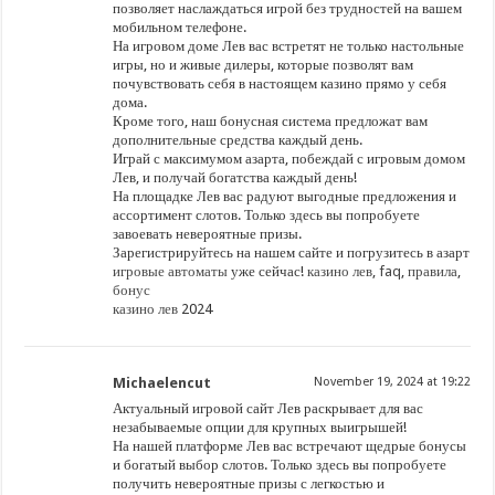
позволяет наслаждаться игрой без трудностей на вашем
мобильном телефоне.
На игровом доме Лев вас встретят не только настольные
игры, но и живые дилеры, которые позволят вам
почувствовать себя в настоящем казино прямо у себя
дома.
Кроме того, наш бонусная система предложат вам
дополнительные средства каждый день.
Играй с максимумом азарта, побеждай с игровым домом
Лев, и получай богатства каждый день!
На площадке Лев вас радуют выгодные предложения и
ассортимент слотов. Только здесь вы попробуете
завоевать невероятные призы.
Зарегистрируйтесь на нашем сайте и погрузитесь в азарт
игровые автоматы
уже сейчас!
казино лев
,
faq
,
правила
,
бонус
казино лев
2024
Michaelencut
November 19, 2024 at 19:22
Актуальный игровой сайт Лев раскрывает для вас
незабываемые опции для крупных выигрышей!
На нашей платформе Лев вас встречают щедрые бонусы
и богатый выбор слотов. Только здесь вы попробуете
получить невероятные призы с легкостью и