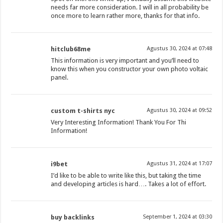
needs far more consideration. I will in all probability be
once more to learn rather more, thanks for that info.
hitclub68me
Agustus 30, 2024 at 07:48
This information is very important and you’ll need to
know this when you constructor your own photo voltaic
panel.
custom t-shirts nyc
Agustus 30, 2024 at 09:52
Very Interesting Information! Thank You For Thi
Information!
i9bet
Agustus 31, 2024 at 17:07
I’d like to be able to write like this, but taking the time
and developing articles is hard…. Takes a lot of effort.
buy backlinks
September 1, 2024 at 03:30