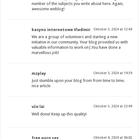
number of the subjects you write about here. Again,
awesome weblog!
kasyno internetowe Vladimir
Oktober 3, 2024 at 12:49
We are a group of volunteers and starting a new
initiative in our community. Your blog provided us with
valuable information to work on|.You have done a
marvellous job!
mzplay
Oktober 3, 2024 at 19:39
Just stumble upon your blog from from time to time.
nice article
vỗn lài
Oktober 3, 2024 at 23:49
Well done! Keep up this quality!
free porn sex
Oktober 4, 2024 at 06:02