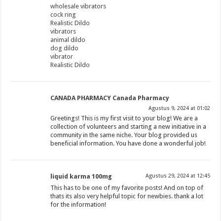
wholesale vibrators
cock ring
Realistic Dildo
vibrators
animal dildo
dog dildo
vibrator
Realistic Dildo
CANADA PHARMACY Canada Pharmacy
Agustus 9, 2024 at 01:02
Greetings! This is my first visit to your blog! We are a
collection of volunteers and starting a new initiative in a
community in the same niche. Your blog provided us
beneficial information. You have done a wonderful job!
liquid karma 100mg
Agustus 29, 2024 at 12:45
This has to be one of my favorite posts! And on top of
thats its also very helpful topic for newbies. thank a lot
for the information!