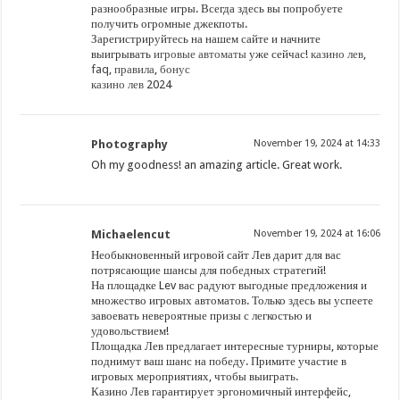
разнообразные игры. Всегда здесь вы попробуете
получить огромные джекпоты.
Зарегистрируйтесь на нашем сайте и начните
выигрывать
игровые автоматы
уже сейчас!
казино лев
,
faq
,
правила
,
бонус
казино лев
2024
Photography
November 19, 2024 at 14:33
Oh my goodness! an amazing article. Great work.
Michaelencut
November 19, 2024 at 16:06
Необыкновенный игровой сайт Лев дарит для вас
потрясающие шансы для победных стратегий!
На площадке Lev вас радуют выгодные предложения и
множество игровых автоматов. Только здесь вы успеете
завоевать невероятные призы с легкостью и
удовольствием!
Площадка Лев предлагает интересные турниры, которые
поднимут ваш шанс на победу. Примите участие в
игровых мероприятиях, чтобы выиграть.
Казино Лев гарантирует эргономичный интерфейс,