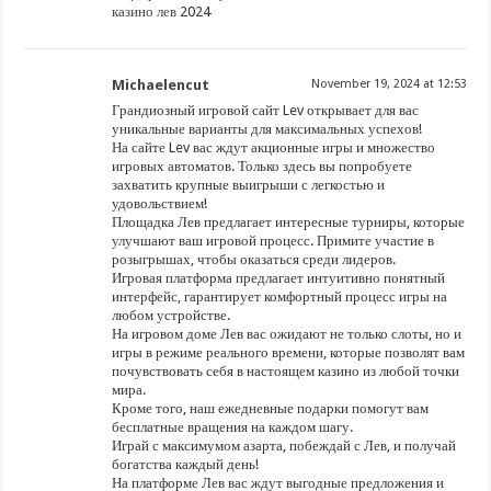
казино лев
2024
Michaelencut
November 19, 2024 at 12:53
Грандиозный игровой сайт Lev открывает для вас
уникальные варианты для максимальных успехов!
На сайте Lev вас ждут акционные игры и множество
игровых автоматов. Только здесь вы попробуете
захватить крупные выигрыши с легкостью и
удовольствием!
Площадка Лев предлагает интересные турниры, которые
улучшают ваш игровой процесс. Примите участие в
розыгрышах, чтобы оказаться среди лидеров.
Игровая платформа предлагает интуитивно понятный
интерфейс, гарантирует комфортный процесс игры на
любом устройстве.
На игровом доме Лев вас ожидают не только слоты, но и
игры в режиме реального времени, которые позволят вам
почувствовать себя в настоящем казино из любой точки
мира.
Кроме того, наш ежедневные подарки помогут вам
бесплатные вращения на каждом шагу.
Играй с максимумом азарта, побеждай с Лев, и получай
богатства каждый день!
На платформе Лев вас ждут выгодные предложения и