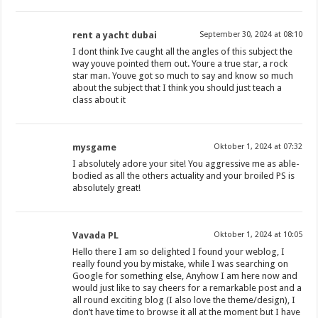
rent a yacht dubai
September 30, 2024 at 08:10
I dont think Ive caught all the angles of this subject the
way youve pointed them out. Youre a true star, a rock
star man. Youve got so much to say and know so much
about the subject that I think you should just teach a
class about it
mysgame
Oktober 1, 2024 at 07:32
I absolutely adore your site! You aggressive me as able-
bodied as all the others actuality and your broiled PS is
absolutely great!
Vavada PL
Oktober 1, 2024 at 10:05
Hello there I am so delighted I found your weblog, I
really found you by mistake, while I was searching on
Google for something else, Anyhow I am here now and
would just like to say cheers for a remarkable post and a
all round exciting blog (I also love the theme/design), I
don’t have time to browse it all at the moment but I have