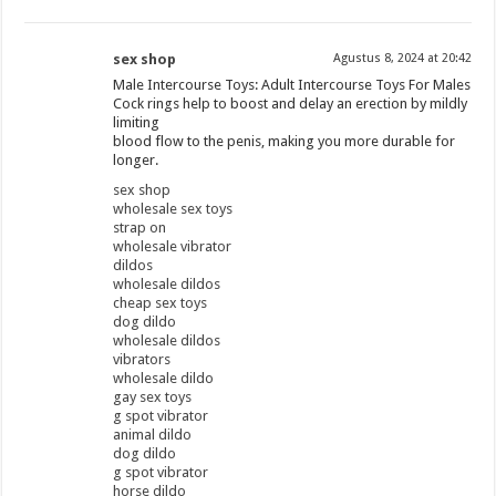
sex shop
Agustus 8, 2024 at 20:42
Male Intercourse Toys: Adult Intercourse Toys For Males
Cock rings help to boost and delay an erection by mildly
limiting
blood flow to the penis, making you more durable for
longer.
sex shop
wholesale sex toys
strap on
wholesale vibrator
dildos
wholesale dildos
cheap sex toys
dog dildo
wholesale dildos
vibrators
wholesale dildo
gay sex toys
g spot vibrator
animal dildo
dog dildo
g spot vibrator
horse dildo