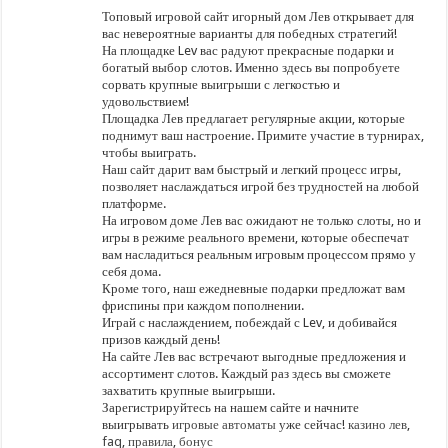
Топовый игровой сайт игорный дом Лев открывает для
вас невероятные варианты для победных стратегий!
На площадке Lev вас радуют прекрасные подарки и
богатый выбор слотов. Именно здесь вы попробуете
сорвать крупные выигрыши с легкостью и
удовольствием!
Площадка Лев предлагает регулярные акции, которые
поднимут ваш настроение. Примите участие в турнирах,
чтобы выиграть.
Наш сайт дарит вам быстрый и легкий процесс игры,
позволяет наслаждаться игрой без трудностей на любой
платформе.
На игровом доме Лев вас ожидают не только слоты, но и
игры в режиме реального времени, которые обеспечат
вам насладиться реальным игровым процессом прямо у
себя дома.
Кроме того, наш ежедневные подарки предложат вам
фриспины при каждом пополнении.
Играй с наслаждением, побеждай с Lev, и добивайся
призов каждый день!
На сайте Лев вас встречают выгодные предложения и
ассортимент слотов. Каждый раз здесь вы сможете
захватить крупные выигрыши.
Зарегистрируйтесь на нашем сайте и начните
выигрывать
игровые автоматы
уже сейчас!
казино лев
,
faq
,
правила
,
бонус