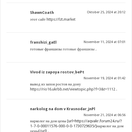
ShawnCoath
Oktober 25, 2024 at 20:12
этот сайт
https://lzt.market
franshizi_gaEl
November 11, 2024 at 07:01
готовые франшизы
готовые франшизы
.
Vivod iz zapoya rostov_bePt
November 19, 2024 at 01:42
вывод из запоя ростов на дону
https://rio16.ukrbb.net/viewtopic.php?f=3&t=1112
.
narkolog na dom v Krasnodar_jnPl
November 21, 2024 at 06:56
нарколог на дом цены [url=https://aqvakr.forum24.ru/?
1-7-0-00011576-000-0-0-1730729635/]нарколог на дом
цены[/url] .