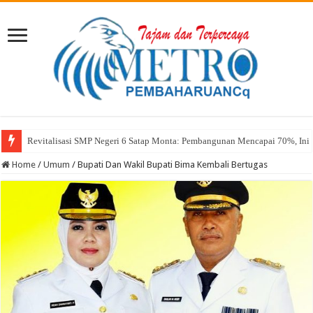
Revitalisasi SMP Negeri 6 Satap Monta: Pembangunan Mencapai 70%, Ini 
Sekda Abul: Pelantikan adalah Pengakuan Kompetensi
Home
/
Umum
/
Bupati Dan Wakil Bupati Bima Kembali Bertugas