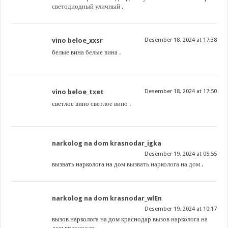
светодиодный уличный
.
vino beloe_xxsr
Desember 18, 2024 at 17:38
белые вина
белые вина
.
vino beloe_txet
Desember 18, 2024 at 17:50
светлое вино
светлое вино
.
narkolog na dom krasnodar_igka
Desember 19, 2024 at 05:55
вызвать нарколога на дом
вызвать нарколога на дом
.
narkolog na dom krasnodar_wlEn
Desember 19, 2024 at 10:17
вызов нарколога на дом краснодар
вызов нарколога на
дом краснодар
.