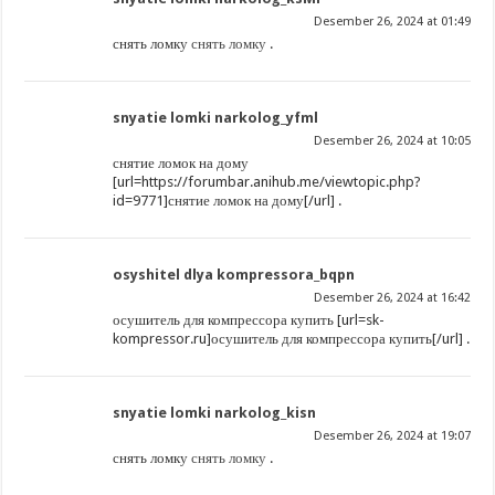
Desember 26, 2024 at 01:49
снять ломку
снять ломку
.
snyatie lomki narkolog_yfml
Desember 26, 2024 at 10:05
снятие ломок на дому
[url=https://forumbar.anihub.me/viewtopic.php?
id=9771]снятие ломок на дому[/url] .
osyshitel dlya kompressora_bqpn
Desember 26, 2024 at 16:42
осушитель для компрессора купить [url=sk-
kompressor.ru]осушитель для компрессора купить[/url] .
snyatie lomki narkolog_kisn
Desember 26, 2024 at 19:07
снять ломку
снять ломку
.