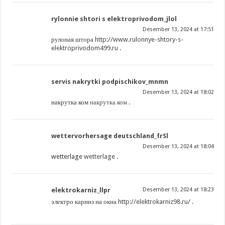
rylonnie shtori s elektroprivodom_jlol
Desember 13, 2024 at 17:51
рулоная штора
http://www.rulonnye-shtory-s-
elektroprivodom499.ru
.
servis nakrytki podpischikov_mnmn
Desember 13, 2024 at 18:02
накрутка ком
накрутка ком
.
wettervorhersage deutschland_frSl
Desember 13, 2024 at 18:04
wetterlage
wetterlage
.
elektrokarniz_llpr
Desember 13, 2024 at 18:23
электро карниз на окна
http://elektrokarniz98.ru/
.