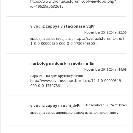
https://www.vkontakte.forum.cool/viewtopic.php?
id=19623#p53261
.
vivod iz zapoya v stacionare_vqPn
November 25, 2024 at 22:56
вывод из запоя стационар
https://svstrazh.forum24.ru/?
1-3-0-00000235-000-0-0-1730749300
.
narkolog na dom krasnodar_nfEn
November 29, 2024 at 19:08
нарколог на дом круглосуточно
http://www.severussnape.borda.ru/?1-4-0-00000319-
000-0-0-1730786111
.
vivod iz zapoya sochi_dvPn
Desember 1, 2024 at 19:40
вывод из запоя анонимно
вывод из запоя анонимно
.