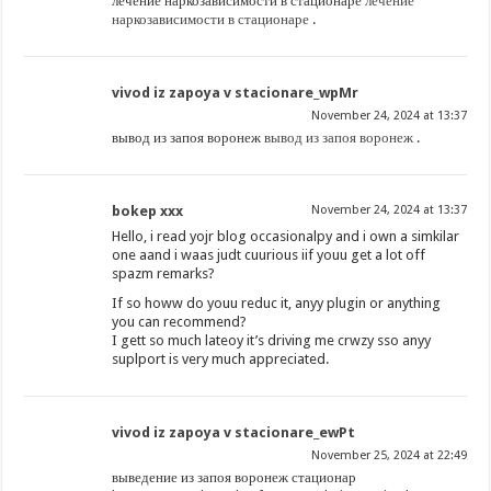
лечение наркозависимости в стационаре
лечение
наркозависимости в стационаре
.
vivod iz zapoya v stacionare_wpMr
November 24, 2024 at 13:37
вывод из запоя воронеж
вывод из запоя воронеж
.
bokep xxx
November 24, 2024 at 13:37
Hello, i read yojr blog occasionalpy and i own a simkilar
one aand i waas judt cuurious iif youu get a lot off
spazm remarks?
If so howw do youu reduc it, anyy plugin or anything
you can recommend?
I gett so much lateoy it’s driving me crwzy sso anyy
suplport is very much appreciated.
vivod iz zapoya v stacionare_ewPt
November 25, 2024 at 22:49
выведение из запоя воронеж стационар