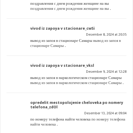
поздравления с днем рождения женщине на вы
поздравления с днем рождения женщине на вы
.
vivod iz zapoya v stacionare_cwSi
Desember 8, 2024 at 20:35
вывод из запоя в стационаре Самары
вывод из запоя в
стационаре Самары
.
vivod iz zapoya v stacionare_vksl
Desember 9, 2024 at 12:28
вывод из запоя в наркологическом стационаре Самары
вывод из запоя в наркологическом стационаре Самары
.
opredelit mestopolojenie cheloveka po nomery
telefona_zdOl
Desember 13, 2024 at 09:04
по номеру телефона найти человека
по номеру телефона
найти человека
.