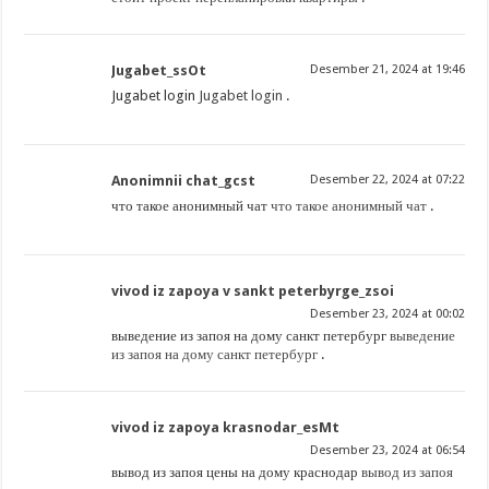
Jugabet_ssOt
Desember 21, 2024 at 19:46
Jugabet login
Jugabet login
.
Anonimnii chat_gcst
Desember 22, 2024 at 07:22
что такое анонимный чат
что такое анонимный чат
.
vivod iz zapoya v sankt peterbyrge_zsoi
Desember 23, 2024 at 00:02
выведение из запоя на дому санкт петербург
выведение
из запоя на дому санкт петербург
.
vivod iz zapoya krasnodar_esMt
Desember 23, 2024 at 06:54
вывод из запоя цены на дому краснодар
вывод из запоя