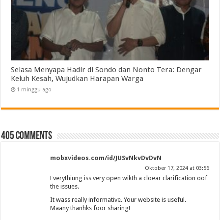
Selasa Menyapa Hadir di Sondo dan Nonto Tera: Dengar
Keluh Kesah, Wujudkan Harapan Warga
1 minggu ago
405 comments
mobxvideos.com/id/JUSvNkvDvDvN
Oktober 17, 2024 at 03:56
Everythiung iss very open wikth a cloear clarification oof
the issues.
It wass really informative. Your website is useful.
Maany thanhks foor sharing!