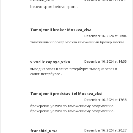
betovo sport
betovo sport
.
Tamojennii broker Moskva_vlsa
Desember 16, 2024 at 08:04
таможенный брокер москва
таможенный брокер москва
.
vivod iz zapoya_vtkn
Desember 16, 2024 at 14:55
вывод из запоя в санкт-петербурге
вывод из запоя в
санкт-петербурге
.
Tamojennii predstavitel Moskva_zksi
Desember 16, 2024 at 17:38
брокерские услуги по таможенному оформлению
брокерские услуги по таможенному оформлению
.
franshizi_ursa
Desember 16, 2024 at 20:27