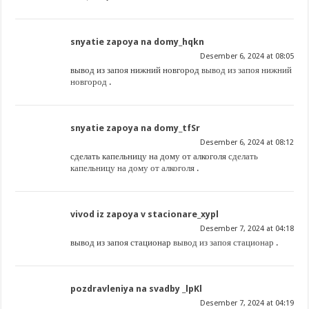
snyatie zapoya na domy_hqkn
Desember 6, 2024 at 08:05
вывод из запоя нижний новгород
вывод из запоя нижний
новгород
.
snyatie zapoya na domy_tfSr
Desember 6, 2024 at 08:12
сделать капельницу на дому от алкоголя
сделать
капельницу на дому от алкоголя
.
vivod iz zapoya v stacionare_xypl
Desember 7, 2024 at 04:18
вывод из запоя стационар
вывод из запоя стационар
.
pozdravleniya na svadby _lpKl
Desember 7, 2024 at 04:19