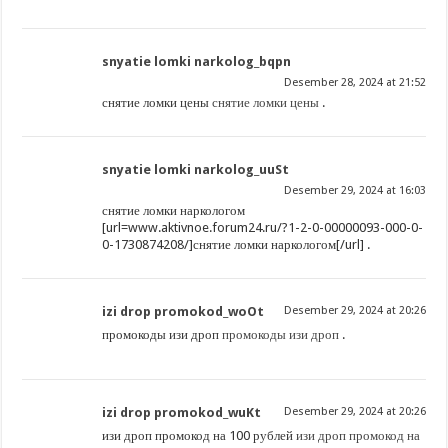
snyatie lomki narkolog_bqpn
Desember 28, 2024 at 21:52
снятие ломки цены
снятие ломки цены
.
snyatie lomki narkolog_uuSt
Desember 29, 2024 at 16:03
снятие ломки наркологом
[url=www.aktivnoe.forum24.ru/?1-2-0-00000093-000-0-
0-1730874208/]снятие ломки наркологом[/url] .
izi drop promokod_woOt
Desember 29, 2024 at 20:26
промокоды изи дроп
промокоды изи дроп
.
izi drop promokod_wuKt
Desember 29, 2024 at 20:26
изи дроп промокод на 100 рублей
изи дроп промокод на