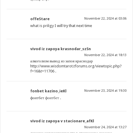
offeStare
November 22, 2024 at 03:06
what is priligy
I will try that next time
vivod iz zapoya krasnodar_szSn
November 22, 2024 at 18:13
алкоголизм вывод из запоя краснодар
http://www.wisdomtarot.tforums.org/viewtopic.php?
f=16&t=11706
.
fonbet kazino_ieKl
November 23, 2024 at 19:30
фонтбет
фонтбет
.
vivod iz zapoya v stacionare_afKl
November 24, 2024 at 13:27