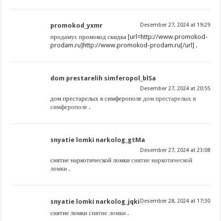
promokod_yxmr
Desember 27, 2024 at 19:29
продамус промокод скидка [url=http://www.promokod-
prodam.ru]http://www.promokod-prodam.ru[/url] .
dom prestarelih simferopol_blSa
Desember 27, 2024 at 20:55
дом престарелых в симферополе
дом престарелых в
симферополе
.
snyatie lomki narkolog_gtMa
Desember 27, 2024 at 23:08
снятие наркотической ломки
снятие наркотической
ломки
.
snyatie lomki narkolog_jqki
Desember 28, 2024 at 17:30
снятие ломки
снятие ломки
.