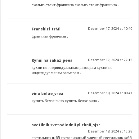
сколько стоит франшиза
сколько стоит франшиза
.
Franshizi_trMl
Desember 17, 2024 at 10:40
франчизи
франчизи
.
Kyhni na zakaz_peea
Desember 17, 2024 at 22:15
кухни по индивидуальным размерам
кухни по
индивидуальным размерам
.
vino beloe_vrea
Desember 18, 2024 at 08:43
купить белое вино
купить белое вино
.
svetilnik svetodiodnii ylichnii_sjsr
Desember 18, 2024 at 13:28
светильник ip65 светодиодный уличный
светильник ip65