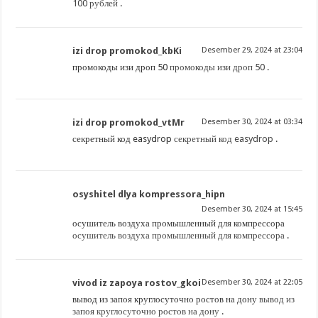
100 рублей
.
izi drop promokod_kbKi
Desember 29, 2024 at 23:04
промокоды изи дроп 50
промокоды изи дроп 50
.
izi drop promokod_vtMr
Desember 30, 2024 at 03:34
секретный код easydrop
секретный код easydrop
.
osyshitel dlya kompressora_hipn
Desember 30, 2024 at 15:45
осушитель воздуха промышленный для компрессора
осушитель воздуха промышленный для компрессора
.
vivod iz zapoya rostov_gkoi
Desember 30, 2024 at 22:05
вывод из запоя круглосуточно ростов на дону
вывод из
запоя круглосуточно ростов на дону
.