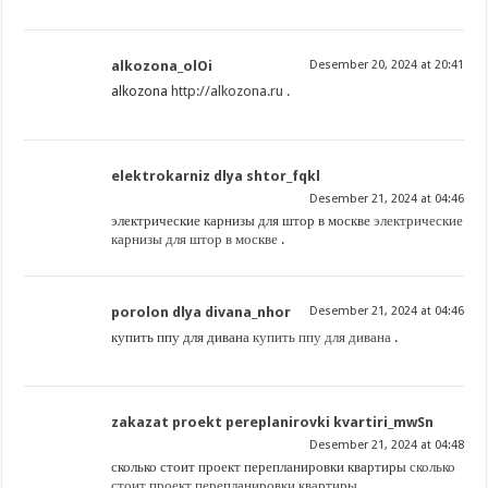
alkozona_olOi
Desember 20, 2024 at 20:41
alkozona
http://alkozona.ru
.
elektrokarniz dlya shtor_fqkl
Desember 21, 2024 at 04:46
электрические карнизы для штор в москве
электрические
карнизы для штор в москве
.
porolon dlya divana_nhor
Desember 21, 2024 at 04:46
купить ппу для дивана
купить ппу для дивана
.
zakazat proekt pereplanirovki kvartiri_mwSn
Desember 21, 2024 at 04:48
сколько стоит проект перепланировки квартиры
сколько
стоит проект перепланировки квартиры
.