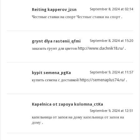
Reiting kapperov_jzsn
September 8, 2024 at 02:14
Честные ставки на спорт
Честные ставки на спорт
.
grynt dlya rastenii_qfmi
September 8, 2024 at 15:20
заказать грунт для цветов
http://www.dachnik18.ru/
.
kypit semena_pgKa
September 9, 2024 at 11:57
купить семена с доставкой
https://semenaplus74.ru/
.
Kapelnica ot zapoya kolomna_ctKa
September 9, 2024 at 12:51
капельница от запоя на дому
капельница от запоя на
дому
.