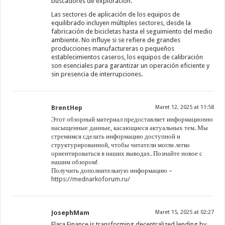
buscadores de exploración.
Las sectores de aplicación de los equipos de
equilibrado incluyen múltiples sectores, desde la
fabricación de bicicletas hasta el seguimiento del medio
ambiente. No influye si se refiere de grandes
producciones manufactureras o pequeños
establecimientos caseros, los equipos de calibración
son esenciales para garantizar un operación eficiente y
sin presencia de interrupciones.
BrentHep
Maret 12, 2025 at 11:58
Этот обзорный материал предоставляет информационно
насыщенные данные, касающиеся актуальных тем. Мы
стремимся сделать информацию доступной и
структурированной, чтобы читатели могли легко
ориентироваться в наших выводах. Познайте новое с
нашим обзором!
Получить дополнительную информацию –
https://mednarkoforum.ru/
JosephMam
Maret 15, 2025 at 02:27
Elara Finance is transforming decentralized lending by