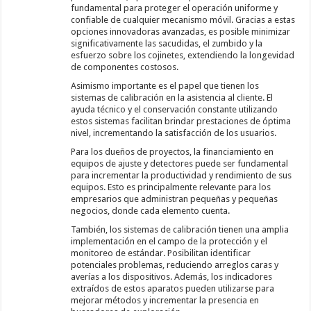
fundamental para proteger el operación uniforme y
confiable de cualquier mecanismo móvil. Gracias a estas
opciones innovadoras avanzadas, es posible minimizar
significativamente las sacudidas, el zumbido y la
esfuerzo sobre los cojinetes, extendiendo la longevidad
de componentes costosos.
Asimismo importante es el papel que tienen los
sistemas de calibración en la asistencia al cliente. El
ayuda técnico y el conservación constante utilizando
estos sistemas facilitan brindar prestaciones de óptima
nivel, incrementando la satisfacción de los usuarios.
Para los dueños de proyectos, la financiamiento en
equipos de ajuste y detectores puede ser fundamental
para incrementar la productividad y rendimiento de sus
equipos. Esto es principalmente relevante para los
empresarios que administran pequeñas y pequeñas
negocios, donde cada elemento cuenta.
También, los sistemas de calibración tienen una amplia
implementación en el campo de la protección y el
monitoreo de estándar. Posibilitan identificar
potenciales problemas, reduciendo arreglos caras y
averías a los dispositivos. Además, los indicadores
extraídos de estos aparatos pueden utilizarse para
mejorar métodos y incrementar la presencia en