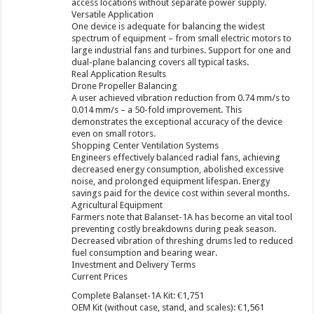
access locations without separate power supply.
Versatile Application
One device is adequate for balancing the widest
spectrum of equipment – from small electric motors to
large industrial fans and turbines. Support for one and
dual-plane balancing covers all typical tasks.
Real Application Results
Drone Propeller Balancing
A user achieved vibration reduction from 0.74 mm/s to
0.014 mm/s – a 50-fold improvement. This
demonstrates the exceptional accuracy of the device
even on small rotors.
Shopping Center Ventilation Systems
Engineers effectively balanced radial fans, achieving
decreased energy consumption, abolished excessive
noise, and prolonged equipment lifespan. Energy
savings paid for the device cost within several months.
Agricultural Equipment
Farmers note that Balanset-1A has become an vital tool
preventing costly breakdowns during peak season.
Decreased vibration of threshing drums led to reduced
fuel consumption and bearing wear.
Investment and Delivery Terms
Current Prices
Complete Balanset-1A Kit: €1,751
OEM Kit (without case, stand, and scales): €1,561