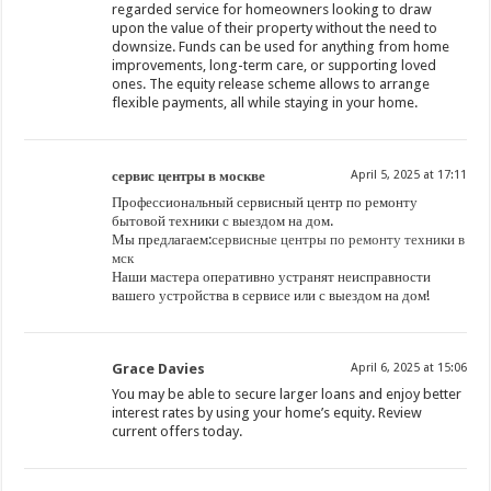
regarded service for homeowners looking to draw
upon the value of their property without the need to
downsize. Funds can be used for anything from home
improvements, long-term care, or supporting loved
ones. The equity release scheme allows to arrange
flexible payments, all while staying in your home.
сервис центры в москве
April 5, 2025 at 17:11
Профессиональный сервисный центр по ремонту
бытовой техники с выездом на дом.
Мы предлагаем:
сервисные центры по ремонту техники в
мск
Наши мастера оперативно устранят неисправности
вашего устройства в сервисе или с выездом на дом!
Grace Davies
April 6, 2025 at 15:06
You may be able to secure larger loans and enjoy better
interest rates by using your home’s equity. Review
current offers today.