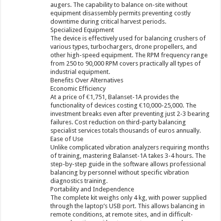
augers. The capability to balance on-site without
equipment disassembly permits preventing costly
downtime during critical harvest periods.
Specialized Equipment
The device is effectively used for balancing crushers of
various types, turbochargers, drone propellers, and
other high-speed equipment. The RPM frequency range
from 250 to 90,000 RPM covers practically all types of
industrial equipment.
Benefits Over Alternatives
Economic Efficiency
At a price of €1,751, Balanset-1A provides the
functionality of devices costing €10,000-25,000. The
investment breaks even after preventing just 2-3 bearing
failures. Cost reduction on third-party balancing
specialist services totals thousands of euros annually.
Ease of Use
Unlike complicated vibration analyzers requiring months
of training, mastering Balanset-1A takes 3-4 hours. The
step-by-step guide in the software allows professional
balancing by personnel without specific vibration
diagnostics training.
Portability and Independence
The complete kit weighs only 4 kg, with power supplied
through the laptop’s USB port. This allows balancing in
remote conditions, at remote sites, and in difficult-