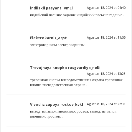
indiiskii pasyans _vmEl
Agustus 18, 2024 at 04:40
индийский пасьянс гадание
индийский пасьянс гадание
.
Elektrokarniz_aqst
Agustus 18, 2024 at 11:55
электрокарнизы
электрокарнизы
.
Trevojnaya knopka rosgvardiya_neKi
Agustus 18, 2024 at 13:23
тревожная кнопка вневедомственная охрана
тревожная
кнопка вневедомственная охрана
.
Vivod iz zapoya rostov_kvkl
Agustus 18, 2024 at 22:31
вывод. из. запоя. анонимно. ростов.
вывод. из. запоя.
анонимно. ростов.
.