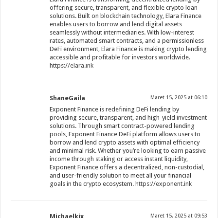
offering secure, transparent, and flexible crypto loan
solutions. Built on blockchain technology, Elara Finance
enables users to borrow and lend digital assets
seamlessly without intermediaries. With low-interest
rates, automated smart contracts, and a permissionless
DeFi environment, Elara Finance is making crypto lending
accessible and profitable for investors worldwide.
https://elara.ink
ShaneGaila
Maret 15, 2025 at 06:10
Exponent Finance is redefining DeFi lending by
providing secure, transparent, and high-yield investment
solutions. Through smart contract-powered lending
pools, Exponent Finance DeFi platform allows users to
borrow and lend crypto assets with optimal efficiency
and minimal risk. Whether you’re looking to earn passive
income through staking or access instant liquidity,
Exponent Finance offers a decentralized, non-custodial,
and user-friendly solution to meet all your financial
goals in the crypto ecosystem.
https://exponent.ink
Michaelkix
Maret 15, 2025 at 09:53