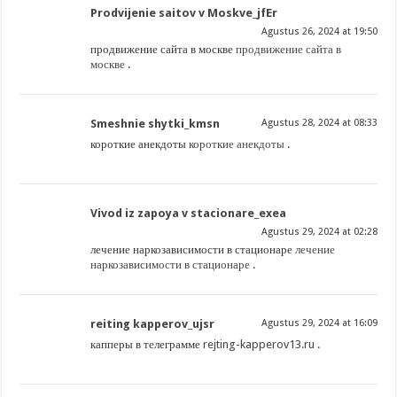
Prodvijenie saitov v Moskve_jfEr
Agustus 26, 2024 at 19:50
продвижение сайта в москве
продвижение сайта в
москве
.
Smeshnie shytki_kmsn
Agustus 28, 2024 at 08:33
короткие анекдоты
короткие анекдоты
.
Vivod iz zapoya v stacionare_exea
Agustus 29, 2024 at 02:28
лечение наркозависимости в стационаре
лечение
наркозависимости в стационаре
.
reiting kapperov_ujsr
Agustus 29, 2024 at 16:09
капперы в телеграмме
rejting-kapperov13.ru
.