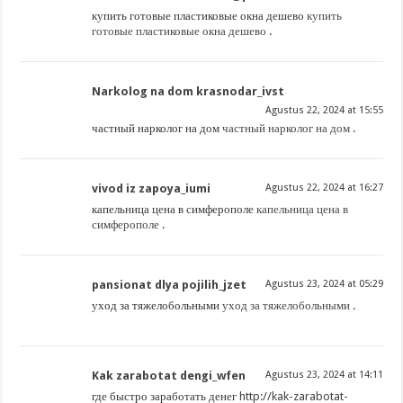
купить готовые пластиковые окна дешево
купить
готовые пластиковые окна дешево
.
Narkolog na dom krasnodar_ivst
Agustus 22, 2024 at 15:55
частный нарколог на дом
частный нарколог на дом
.
vivod iz zapoya_iumi
Agustus 22, 2024 at 16:27
капельница цена в симферополе
капельница цена в
симферополе
.
pansionat dlya pojilih_jzet
Agustus 23, 2024 at 05:29
уход за тяжелобольными
уход за тяжелобольными
.
Kak zarabotat dengi_wfen
Agustus 23, 2024 at 14:11
где быстро заработать денег
http://kak-zarabotat-