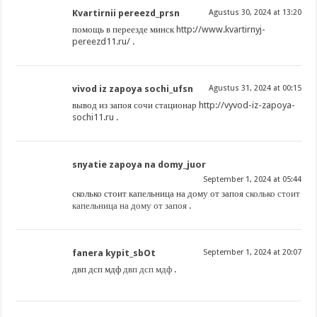
Kvartirnii pereezd_prsn
Agustus 30, 2024 at 13:20
помощь в переезде минск
http://www.kvartirnyj-
pereezd11.ru/
.
vivod iz zapoya sochi_ufsn
Agustus 31, 2024 at 00:15
вывод из запоя сочи стационар
http://vyvod-iz-zapoya-
sochi11.ru
.
snyatie zapoya na domy_juor
September 1, 2024 at 05:44
сколько стоит капельница на дому от запоя
сколько стоит
капельница на дому от запоя
.
fanera kypit_sbOt
September 1, 2024 at 20:07
двп дсп мдф
двп дсп мдф
.