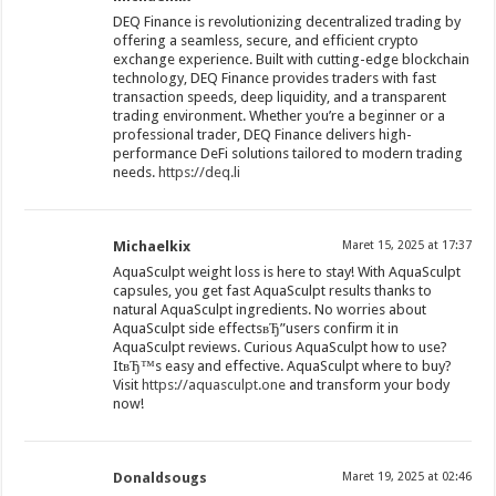
DEQ Finance is revolutionizing decentralized trading by
offering a seamless, secure, and efficient crypto
exchange experience. Built with cutting-edge blockchain
technology, DEQ Finance provides traders with fast
transaction speeds, deep liquidity, and a transparent
trading environment. Whether you’re a beginner or a
professional trader, DEQ Finance delivers high-
performance DeFi solutions tailored to modern trading
needs.
https://deq.li
Michaelkix
Maret 15, 2025 at 17:37
AquaSculpt weight loss is here to stay! With AquaSculpt
capsules, you get fast AquaSculpt results thanks to
natural AquaSculpt ingredients. No worries about
AquaSculpt side effectsвЂ”users confirm it in
AquaSculpt reviews. Curious AquaSculpt how to use?
ItвЂ™s easy and effective. AquaSculpt where to buy?
Visit
https://aquasculpt.one
and transform your body
now!
Donaldsougs
Maret 19, 2025 at 02:46