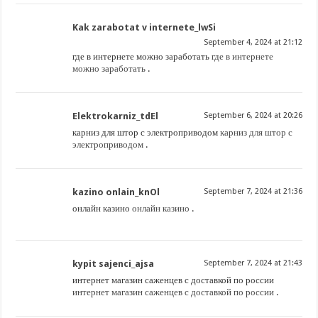
Kak zarabotat v internete_lwSi
September 4, 2024 at 21:12
где в интернете можно заработать
где в интернете
можно заработать
.
Elektrokarniz_tdEl
September 6, 2024 at 20:26
карниз для штор с электроприводом
карниз для штор с
электроприводом
.
kazino onlain_knOl
September 7, 2024 at 21:36
онлайн казино
онлайн казино
.
kypit sajenci_ajsa
September 7, 2024 at 21:43
интернет магазин саженцев с доставкой по россии
интернет магазин саженцев с доставкой по россии
.