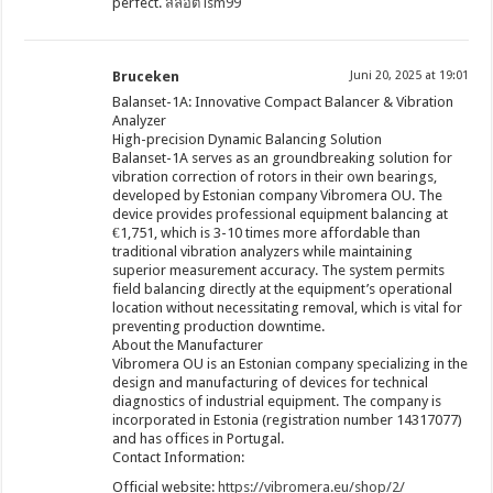
perfect.
สล็อต lsm99
Bruceken
Juni 20, 2025 at 19:01
Balanset-1A: Innovative Compact Balancer & Vibration
Analyzer
High-precision Dynamic Balancing Solution
Balanset-1A serves as an groundbreaking solution for
vibration correction of rotors in their own bearings,
developed by Estonian company Vibromera OU. The
device provides professional equipment balancing at
€1,751, which is 3-10 times more affordable than
traditional vibration analyzers while maintaining
superior measurement accuracy. The system permits
field balancing directly at the equipment’s operational
location without necessitating removal, which is vital for
preventing production downtime.
About the Manufacturer
Vibromera OU is an Estonian company specializing in the
design and manufacturing of devices for technical
diagnostics of industrial equipment. The company is
incorporated in Estonia (registration number 14317077)
and has offices in Portugal.
Contact Information:
Official website:
https://vibromera.eu/shop/2/