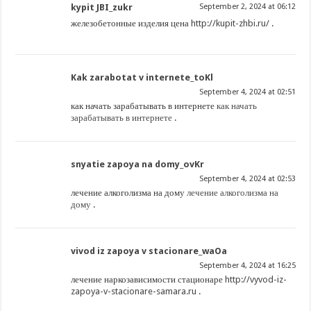
kypit JBI_zukr
September 2, 2024 at 06:12
железобетонные изделия цена
http://kupit-zhbi.ru/
.
Kak zarabotat v internete_toKl
September 4, 2024 at 02:51
как начать зарабатывать в интернете
как начать
зарабатывать в интернете
.
snyatie zapoya na domy_ovKr
September 4, 2024 at 02:53
лечение алкоголизма на дому
лечение алкоголизма на
дому
.
vivod iz zapoya v stacionare_waOa
September 4, 2024 at 16:25
лечение наркозависимости стационаре
http://vyvod-iz-
zapoya-v-stacionare-samara.ru
.