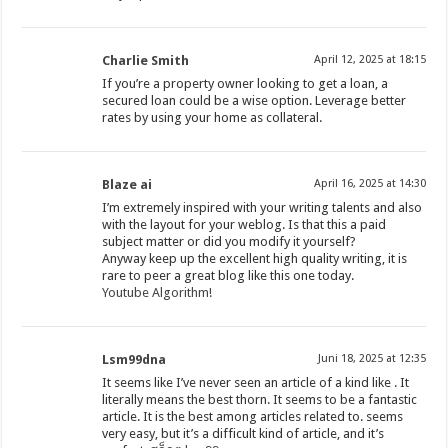
Charlie Smith
April 12, 2025 at 18:15
If you’re a property owner looking to get a loan, a
secured loan could be a wise option. Leverage better
rates by using your home as collateral.
Blaze ai
April 16, 2025 at 14:30
I’m extremely inspired with your writing talents and also
with the layout for your weblog. Is that this a paid
subject matter or did you modify it yourself?
Anyway keep up the excellent high quality writing, it is
rare to peer a great blog like this one today.
Youtube Algorithm
!
Lsm99dna
Juni 18, 2025 at 12:35
It seems like I’ve never seen an article of a kind like . It
literally means the best thorn. It seems to be a fantastic
article. It is the best among articles related to. seems
very easy, but it’s a difficult kind of article, and it’s