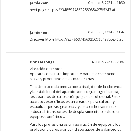
Jamiekem
Oktober 5, 2024 at 11:30
next page
https://2348597456325698542785243.at
Jamiekem
Oktober 5, 2024 at 11:42
Discover More
https://2348597456325698542785243.at
Donaldsougs
Maret 8, 2025 at 00:57
vibración de motor
Aparatos de ajuste: importante para el desempeño
suave y productivo de las maquinarias.
En el ámbito de la innovación actual, donde la eficiencia
y la estabilidad del aparato son de gran significancia,
los aparatos de calibración juegan un rol crucial. Estos
aparatos específicos están creados para calibrar y
estabilizar piezas giratorias, ya sea en herramientas
industrial, transportes de desplazamiento o incluso en
equipos domésticos.
Para los profesionales en reparación de equipos y los
profesionales, operar con dispositivos de balanceo es