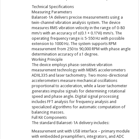
Technical Specifications
Measuring Parameters
Balanset-1A delivers precise measurements using a
twin-channel vibration analysis system. The device
measures RMS vibration velocity in the range of 0-80
mm/s with an accuracy of ±(0.1 + 0.1?Vi) mm/s. The
operating frequency range is 5-550 Hz with possible
extension to 1000 Hz. The system supports RPM
measurement from 250 to 90,000 RPM with phase angle
determination accuracy of ±1 degree.
Working Principle
The device employs phase-sensitive vibration
measurement technology with MEMS accelerometers
ADXL335 and laser tachometry. Two mono-directional
accelerometers measure mechanical oscillations
proportional to acceleration, while a laser tachometer
generates impulse signals for determining rotational
speed and phase angle. Digital signal processing
includes FFT analysis for frequency analysis and
specialized algorithms for automatic computation of
balancing masses.
Full Kit Components
The standard Balanset-1A delivery includes:
Measurement unit with USB interface – primary module
with embedded preamplifiers, integrators, and ADC