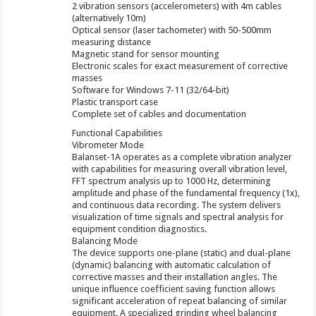
2 vibration sensors (accelerometers) with 4m cables
(alternatively 10m)
Optical sensor (laser tachometer) with 50-500mm
measuring distance
Magnetic stand for sensor mounting
Electronic scales for exact measurement of corrective
masses
Software for Windows 7-11 (32/64-bit)
Plastic transport case
Complete set of cables and documentation
Functional Capabilities
Vibrometer Mode
Balanset-1A operates as a complete vibration analyzer
with capabilities for measuring overall vibration level,
FFT spectrum analysis up to 1000 Hz, determining
amplitude and phase of the fundamental frequency (1x),
and continuous data recording. The system delivers
visualization of time signals and spectral analysis for
equipment condition diagnostics.
Balancing Mode
The device supports one-plane (static) and dual-plane
(dynamic) balancing with automatic calculation of
corrective masses and their installation angles. The
unique influence coefficient saving function allows
significant acceleration of repeat balancing of similar
equipment. A specialized grinding wheel balancing