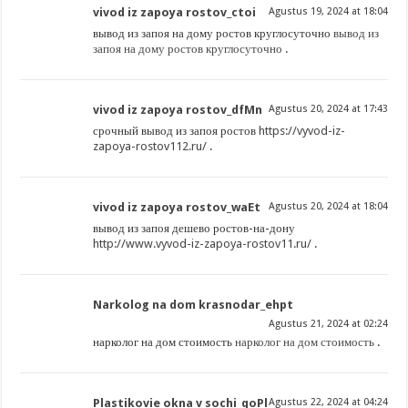
vivod iz zapoya rostov_ctoi
Agustus 19, 2024 at 18:04
вывод из запоя на дому ростов круглосуточно
вывод из
запоя на дому ростов круглосуточно
.
vivod iz zapoya rostov_dfMn
Agustus 20, 2024 at 17:43
срочный вывод из запоя ростов
https://vyvod-iz-
zapoya-rostov112.ru/
.
vivod iz zapoya rostov_waEt
Agustus 20, 2024 at 18:04
вывод из запоя дешево ростов-на-дону
http://www.vyvod-iz-zapoya-rostov11.ru/
.
Narkolog na dom krasnodar_ehpt
Agustus 21, 2024 at 02:24
нарколог на дом стоимость
нарколог на дом стоимость
.
Plastikovie okna v sochi_qoPl
Agustus 22, 2024 at 04:24