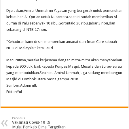
Dijelaskan,Amirul Ummah ini Yayasan yang bergerak untuk pemenuhan
kebutuhan Al-Qur’an untuk Nusantara.saat ini sudah memberikan Al-
qur’an di Palu sebanyak 10 ribu,Gorontalo 30 ribu,Jabar 3 ribu,dan
sekarang di NTB 27 ribu.
“Kehadiran kami di sini memberikan amanat dari Iman Care sebuah
NGO di Malaysia,” kata Fauzi.
Menurutnya,mereka kerjasama dengan mitra-mitra akan menyebarkan
kepada 900 titik, baik kepada Ponpes,Masjid, Musalla dan Surau-surau
yang membutuhkan.Seain itu Amirul Ummah juga sedang membangun
Masjid di Lombok Utara pasca gempa 2018.
Sumber:Adpim ntb
Editor:Yul
Previous
Vaksinasi Covid-19 Di
Mulai,Pemkab Bima Targetkan