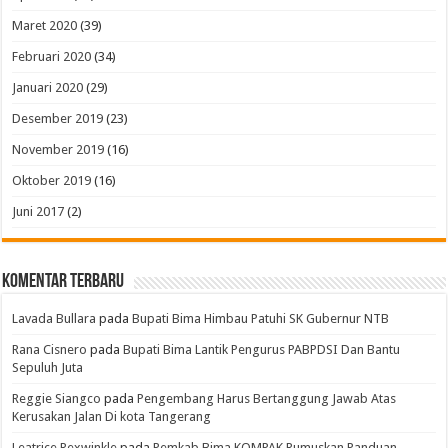
Maret 2020
(39)
Februari 2020
(34)
Januari 2020
(29)
Desember 2019
(23)
November 2019
(16)
Oktober 2019
(16)
Juni 2017
(2)
Komentar Terbaru
Lavada Bullara
pada
Bupati Bima Himbau Patuhi SK Gubernur NTB
Rana Cisnero
pada
Bupati Bima Lantik Pengurus PABPDSI Dan Bantu
Sepuluh Juta
Reggie Siangco
pada
Pengembang Harus Bertanggung Jawab Atas
Kerusakan Jalan Di kota Tangerang
Leatrice Rexwinkle
pada
Pemkab Bima,KOMPAK Rumuskan Panduan