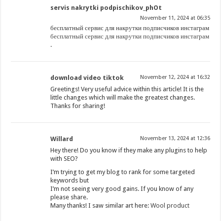
servis nakrytki podpischikov_phOt
November 11, 2024 at 06:35
бесплатный сервис для накрутки подписчиков инстаграм
бесплатный сервис для накрутки подписчиков инстаграм
.
download video tiktok
November 12, 2024 at 16:32
Greetings! Very useful advice within this article! It is the
little changes which will make the greatest changes.
Thanks for sharing!
Willard
November 13, 2024 at 12:36
Hey there! Do you know if they make any plugins to help
with SEO?
I’m trying to get my blog to rank for some targeted
keywords but
I’m not seeing very good gains. If you know of any
please share.
Many thanks! I saw similar art here:
Wool product