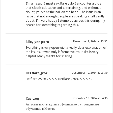
I’m amazed, I must say. Rarely do I encounter a blog
that’s both educative and entertaining, and without a
doubt, you’ve hit the nail on the head. The issue is an
issue that not enough people are speaking intelligently
about. I’m very happy I stumbled across this during my
search for something regarding this.
kileylynn porn
Desember 9, 2024 at 23:33
Everything is very open with a really clear explanation of
the issues. It was truly informative. Your site is very
helpful. Many thanks for sharing.
Betflare_jxor
Desember 10, 2024 at 03:39
Betflare 250% ???????
Betflare 250% ???????
.
Cazrzeq
Desember 10, 2024 at 04:35
Аттестат школы купить официально с упрощенным
обучением в Москве