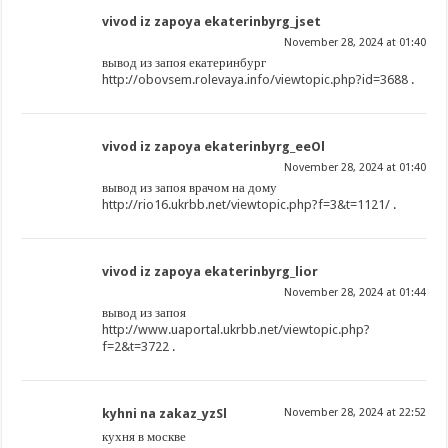
vivod iz zapoya ekaterinbyrg_jset
November 28, 2024 at 01:40
вывод из запоя екатеринбург
http://obovsem.rolevaya.info/viewtopic.php?id=3688
.
vivod iz zapoya ekaterinbyrg_eeOl
November 28, 2024 at 01:40
вывод из запоя врачом на дому
http://rio16.ukrbb.net/viewtopic.php?f=3&t=1121/
.
vivod iz zapoya ekaterinbyrg_lior
November 28, 2024 at 01:44
вывод из запоя
http://www.uaportal.ukrbb.net/viewtopic.php?
f=2&t=3722
.
kyhni na zakaz_yzSl
November 28, 2024 at 22:52
кухня в москве