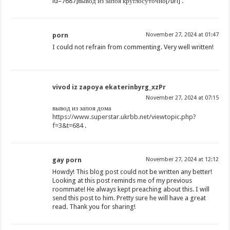
id=7687]вывод из запоя круглосуточно[/url] .
porn
November 27, 2024 at 01:47
I could not refrain from commenting. Very well written!
vivod iz zapoya ekaterinbyrg_xzPr
November 27, 2024 at 07:15
вывод из запоя дома
https://www.superstar.ukrbb.net/viewtopic.php?
f=3&t=684
.
gay porn
November 27, 2024 at 12:12
Howdy! This blog post could not be written any better!
Looking at this post reminds me of my previous
roommate! He always kept preaching about this. I will
send this post to him. Pretty sure he will have a great
read. Thank you for sharing!