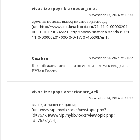
vivod iz zapoya krasnodar_smpt
November 23, 2024 at 19:38
срочная помощь вывод из запоя краснодар
[url=http://www.snatkina.borda.ru/?1-11-0-00000201-
000-0-0-1730745690]http://www.snatkina.borda.ru/?1-
11-0-00000201-000-0-0-1730745690[/url] .
Cazrbsu
November 23, 2024 at 23:22
Как избежать рисков при покупке диплома колледжа или
ВУЗа в России
vivod iz zapoya v stacionare_aeKl
November 24, 2024 at 13:37
вывод из запоя стационар
[url=www.vip.mybb.rocks/viewtopic.php?
id=7677/]www.vip.mybb.rocks/viewtopic.php?
id=7677/[/url] .