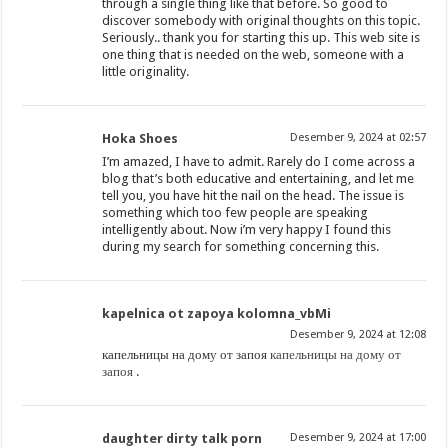
through a single thing like that before. So good to
discover somebody with original thoughts on this topic.
Seriously.. thank you for starting this up. This web site is
one thing that is needed on the web, someone with a
little originality.
Hoka Shoes
Desember 9, 2024 at 02:57
I’m amazed, I have to admit. Rarely do I come across a
blog that’s both educative and entertaining, and let me
tell you, you have hit the nail on the head. The issue is
something which too few people are speaking
intelligently about. Now i’m very happy I found this
during my search for something concerning this.
kapelnica ot zapoya kolomna_vbMi
Desember 9, 2024 at 12:08
капельницы на дому от запоя
капельницы на дому от
запоя
.
daughter dirty talk porn
Desember 9, 2024 at 17:00