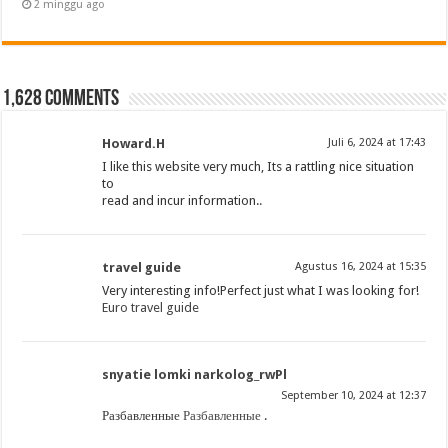
2 minggu ago
1,628 comments
Howard.H
Juli 6, 2024 at 17:43
I like this website very much, Its a rattling nice situation
to
read and incur information.
.
travel guide
Agustus 16, 2024 at 15:35
Very interesting info!Perfect just what I was looking for!
Euro travel guide
snyatie lomki narkolog_rwPl
September 10, 2024 at 12:37
Разбавленные
Разбавленные
.