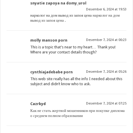
snyatie zapoya na domy_urol
Desember 6, 2024 at 19:53
нарколог на дом вывод из запоя цена
нарколог на дом
вывод из запоя цена
.
molly manson porn
Desember 7, 2024 at 00:23
This is a topic that’s near to my heart… Thank you!
Where are your contact details though?
cynthiajadebabe porn
Desember 7, 2024 at 05:26
This web site really has all the info I needed about this
subject and didn’t know who to ask.
Cazrkyd
Desember 7, 2024 at 07:25
Как не стать жертвой мошенников при покупке диплома
о среднем полном образовании