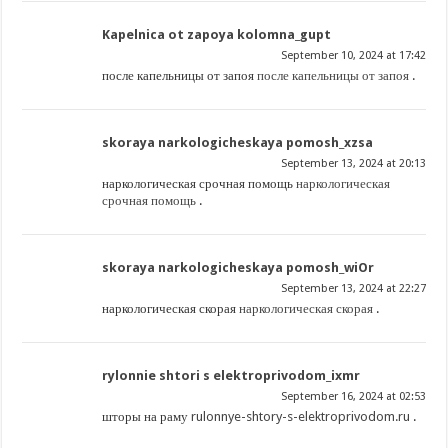
Kapelnica ot zapoya kolomna_gupt
September 10, 2024 at 17:42
после капельницы от запоя
после капельницы от запоя
.
skoraya narkologicheskaya pomosh_xzsa
September 13, 2024 at 20:13
наркологическая срочная помощь
наркологическая
срочная помощь
.
skoraya narkologicheskaya pomosh_wiOr
September 13, 2024 at 22:27
наркологическая скорая
наркологическая скорая
.
rylonnie shtori s elektroprivodom_ixmr
September 16, 2024 at 02:53
шторы на раму
rulonnye-shtory-s-elektroprivodom.ru
.