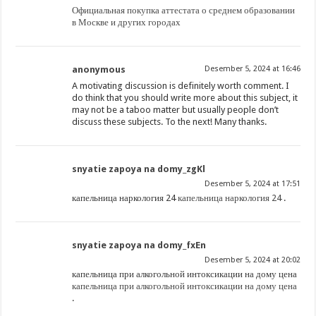
Официальная покупка аттестата о среднем образовании
в Москве и других городах
anonymous
Desember 5, 2024 at 16:46
A motivating discussion is definitely worth comment. I
do think that you should write more about this subject, it
may not be a taboo matter but usually people don’t
discuss these subjects. To the next! Many thanks.
snyatie zapoya na domy_zgKl
Desember 5, 2024 at 17:51
капельница наркология 24
капельница наркология 24
.
snyatie zapoya na domy_fxEn
Desember 5, 2024 at 20:02
капельница при алкогольной интоксикации на дому цена
капельница при алкогольной интоксикации на дому цена
.