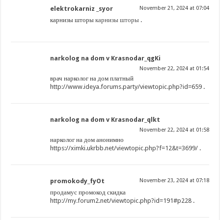
elektrokarniz _syor
November 21, 2024 at 07:04
карнизы шторы
карнизы шторы
.
narkolog na dom v Krasnodar_qgKi
November 22, 2024 at 01:54
врач нарколог на дом платный
http://www.ideya.forums.party/viewtopic.php?id=659
.
narkolog na dom v Krasnodar_qlkt
November 22, 2024 at 01:58
нарколог на дом анонимно
https://ximki.ukrbb.net/viewtopic.php?f=12&t=3699/
.
promokody_fyOt
November 23, 2024 at 07:18
продамус промокод скидка
http://my.forum2.net/viewtopic.php?id=191#p228
.