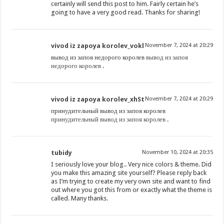
certainly will send this post to him. Fairly certain he’s
going to have a very good read. Thanks for sharing!
vivod iz zapoya korolev_vokl
November 7, 2024 at 20:29
вывод из запоя недорого королев
вывод из запоя
недорого королев
.
vivod iz zapoya korolev_xhSt
November 7, 2024 at 20:29
принудительный вывод из запоя королев
принудительный вывод из запоя королев
.
tubidy
November 10, 2024 at 20:35
I seriously love your blog.. Very nice colors & theme. Did
you make this amazing site yourself? Please reply back
as I’m trying to create my very own site and want to find
out where you got this from or exactly what the theme is
called. Many thanks.