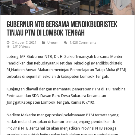
Gubernur NTB Bersama Mendikbudristek
Tinjau PTM di Lombok Tengah
Oktober 7, 2021
Umum
1,628 Comments
5,915 Views
Loteng-MP-Gubernur NTB, Dr. H. Zulkieflimansyah bersama Menteri
Pendidikan dan Kebudayaan,Riset dan Teknologi (Mendikbudristek)
RI,Nadiem Anwar Makarim meninjau Pembelajaran Tatap Muka (PTM)
terbatas di sejumlah sekolah di kabupaten Lombok Tengah.
Kunjungan diawali dengan memantau penerapan PTM di TK Pembina
Pedesaan dan SDN Dasan Baru Desa Sukarara Kecamatan
Jonggat,Kabupaten Lombok Tengah, Kamis (07/10).
Nadiem Makarim mengapresiasi pelaksanaan PTM terbatas yang
sudah mulai diterapkan di hampir semua jenjang pendidikan di
Provinsi NTB.Tentu hal itu akan menjadikan Provinsi NTB sebagai
provinsi yang tidak ketinggalan jauh dalam proses pembelajaran