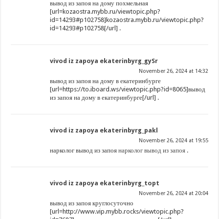
вывод из запоя на дому похмельная
[url=kozaostra.mybb.ru/viewtopic.php?
id=14293#p102758]kozaostra.mybb.ru/viewtopic.php?
id=14293#p102758[/url] .
vivod iz zapoya ekaterinbyrg_gySr
November 26, 2024 at 14:32
вывод из запоя на дому в екатеринбурге
[url=https://to.iboard.ws/viewtopic.php?id=8065]вывод
из запоя на дому в екатеринбурге[/url] .
vivod iz zapoya ekaterinbyrg_pakl
November 26, 2024 at 19:55
нарколог вывод из запоя
нарколог вывод из запоя
.
vivod iz zapoya ekaterinbyrg_topt
November 26, 2024 at 20:04
вывод из запоя круглосуточно
[url=http://www.vip.mybb.rocks/viewtopic.php?