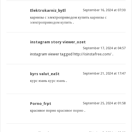
Elektrokarniz_byEl
September 16, 2024 at 07:30
карнизы с электроприводом купить
карнизы с
электроприводом купить
.
instagram story viewer_ozet
September 17, 2024 at 04:57
instagram viewer tagged
http://isinstafree.com/
.
kyrs valut_eaSt
September 21, 2024 at 17:47
курс юань
курс юань
.
Porno_frpt
September 25, 2024 at 01:58
красивое порно
красивое порно
.