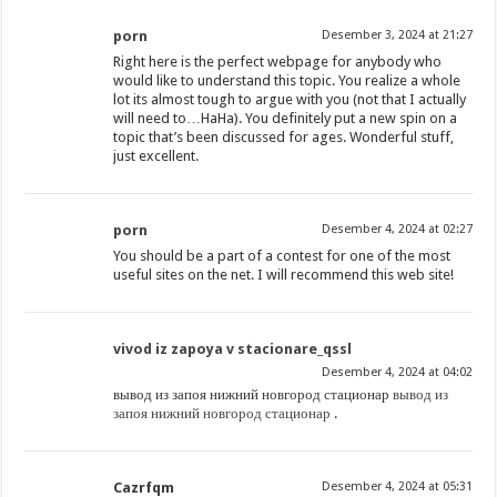
porn
Desember 3, 2024 at 21:27
Right here is the perfect webpage for anybody who
would like to understand this topic. You realize a whole
lot its almost tough to argue with you (not that I actually
will need to…HaHa). You definitely put a new spin on a
topic that’s been discussed for ages. Wonderful stuff,
just excellent.
porn
Desember 4, 2024 at 02:27
You should be a part of a contest for one of the most
useful sites on the net. I will recommend this web site!
vivod iz zapoya v stacionare_qssl
Desember 4, 2024 at 04:02
вывод из запоя нижний новгород стационар
вывод из
запоя нижний новгород стационар
.
Cazrfqm
Desember 4, 2024 at 05:31