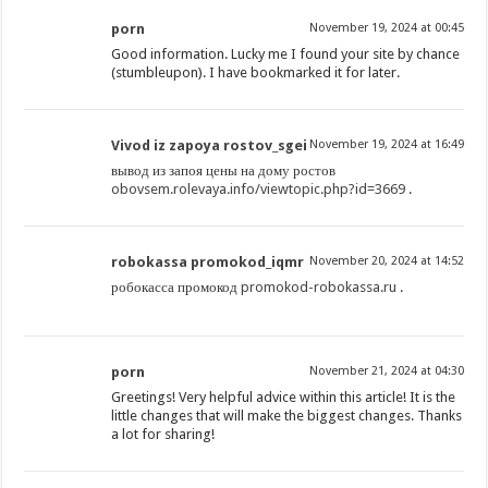
porn
November 19, 2024 at 00:45
Good information. Lucky me I found your site by chance
(stumbleupon). I have bookmarked it for later.
Vivod iz zapoya rostov_sgei
November 19, 2024 at 16:49
вывод из запоя цены на дому ростов
obovsem.rolevaya.info/viewtopic.php?id=3669
.
robokassa promokod_iqmr
November 20, 2024 at 14:52
робокасса промокод
promokod-robokassa.ru
.
porn
November 21, 2024 at 04:30
Greetings! Very helpful advice within this article! It is the
little changes that will make the biggest changes. Thanks
a lot for sharing!