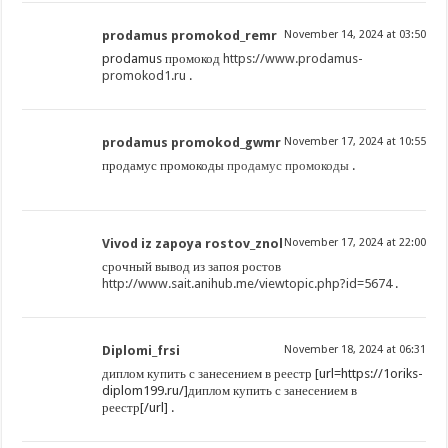
prodamus promokod_remr
November 14, 2024 at 03:50
prodamus промокод
https://www.prodamus-
promokod1.ru
.
prodamus promokod_gwmr
November 17, 2024 at 10:55
продамус промокоды
продамус промокоды
.
Vivod iz zapoya rostov_znol
November 17, 2024 at 22:00
срочный вывод из запоя ростов
http://www.sait.anihub.me/viewtopic.php?id=5674
.
Diplomi_frsi
November 18, 2024 at 06:31
диплом купить с занесением в реестр [url=https://1oriks-
diplom199.ru/]диплом купить с занесением в
реестр[/url] .