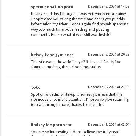
sperm donation porn
Desember 8, 2024 at 14:39
Having read this I thought it was extremely informative.
I appreciate you taking the time and energy to put this
information together. I once again find myself spending
way too much time both reading and posting
comments. But so what, it was still worthwhile!
kelsey kane gym porn
Desember 8, 2024 at 20:29
This site was… how do I say it? Relevant!! Finally I’ve
found something that helped me. Kudos.
toto
Desember 8, 2024 at 23:32
Spot on with this write-up, I honestly believe that this
site needs a lot more attention. I’ll probably be returning
to read through more, thanks for the info!
lindsey lee porn star
Desember 9, 2024 at 02:04
You are so interesting! I don’t believe I’ve truly read