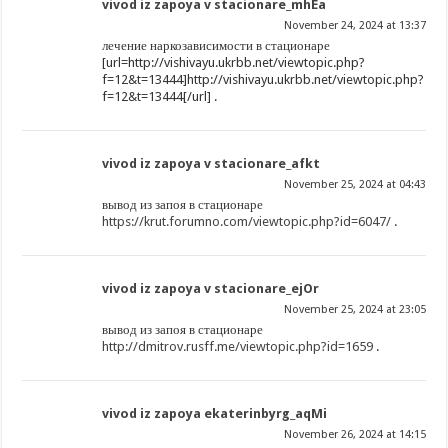
vivod iz zapoya v stacionare_mhEa
November 24, 2024 at 13:37
лечение наркозависимости в стационаре
[url=http://vishivayu.ukrbb.net/viewtopic.php?
f=12&t=13444]http://vishivayu.ukrbb.net/viewtopic.php?
f=12&t=13444[/url] .
vivod iz zapoya v stacionare_afkt
November 25, 2024 at 04:43
вывод из запоя в стационаре
https://krut.forumno.com/viewtopic.php?id=6047/
.
vivod iz zapoya v stacionare_ejOr
November 25, 2024 at 23:05
вывод из запоя в стационаре
http://dmitrov.rusff.me/viewtopic.php?id=1659
.
vivod iz zapoya ekaterinbyrg_aqMi
November 26, 2024 at 14:15