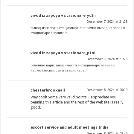
vivod iz zapoya v stacionare_ycSn
Desember 7, 2024 at 21:25
вывод из запоя в стационаре анонимно
вывод из запоя в
стационаре анонимно
.
vivod iz zapoya v stacionare_ptoi
Desember 7, 2024 at 21:25
лечению наркозависимости в стационаре
лечению
наркозависимости в стационаре
.
chesterbrooknail
Desember 8, 2024 at 00:19
Way cool! Some very valid points! I appreciate you
penning this article and the rest of the website is really
good.
escort service and adult meetings India
Desember 8, 2024 at 03:40