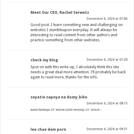
Meet Our CEO, Rachel Serwetz
Desember 6, 2024 at 01:06
Good post. I learn something new and challenging on
websites I stumbleupon everyday. It will always be
interesting to read content from other authors and
practice something from other websites.
check my blog
Desember 6, 2024 at 01:28
Spot on with this write-up, I absolutely think this site
needs a great deal more attention. I’ll probably be back
again to read more, thanks for the info.
snyatie zapoya na domy_kikn
Desember 6, 2024 at 08:15
капельница от запоя
капельница от запоя
.
lee chae dam porn
Desember 6, 2024 at 09:31