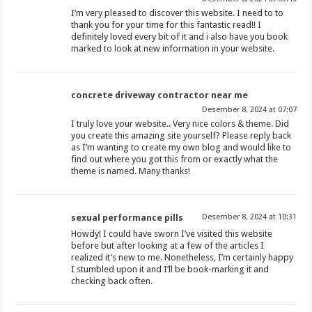
I’m very pleased to discover this website. I need to to
thank you for your time for this fantastic read!! I
definitely loved every bit of it and i also have you book
marked to look at new information in your website.
concrete driveway contractor near me
Desember 8, 2024 at 07:07
I truly love your website.. Very nice colors & theme. Did
you create this amazing site yourself? Please reply back
as I’m wanting to create my own blog and would like to
find out where you got this from or exactly what the
theme is named. Many thanks!
sexual performance pills
Desember 8, 2024 at 10:31
Howdy! I could have sworn I’ve visited this website
before but after looking at a few of the articles I
realized it’s new to me. Nonetheless, I’m certainly happy
I stumbled upon it and I’ll be book-marking it and
checking back often.