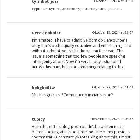
tyrniket_josr
Oktober 5, 2024 at 05:00
турникет купить дешево
турникет купить дешево
.
Derek Bakalar
Oktober 13, 2024 at 23:07
I’m amazed, I have to admit. Seldom do I encounter a
blog that’s both equally educative and entertaining, and
without a doubt, you’ve hit the nail on the head. The
issue is something that too few people are speaking
intelligently about. Now i’m very happy I stumbled
across this in my hunt for something relating to this.
kebgkpiltw
Oktober 22, 2024 at 11:43
Muchas gracias. ?Como puedo iniciar sesion?
tubidy
November 4, 2024 at 02:37
Hello there! This blog post couldn’t be written much
better! Looking at this post reminds me of my previous
roommate! He constantly kept talking about this. I most