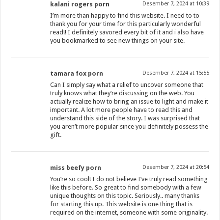
kalani rogers porn
Desember 7, 2024 at 10:39
I’m more than happy to find this website. I need to to
thank you for your time for this particularly wonderful
read!! I definitely savored every bit of it and i also have
you bookmarked to see new things on your site.
tamara fox porn
Desember 7, 2024 at 15:55
Can I simply say what a relief to uncover someone that
truly knows what they’re discussing on the web. You
actually realize how to bring an issue to light and make it
important. A lot more people have to read this and
understand this side of the story. I was surprised that
you aren’t more popular since you definitely possess the
gift.
miss beefy porn
Desember 7, 2024 at 20:54
You’re so cool! I do not believe I’ve truly read something
like this before. So great to find somebody with a few
unique thoughts on this topic. Seriously.. many thanks
for starting this up. This website is one thing that is
required on the internet, someone with some originality.