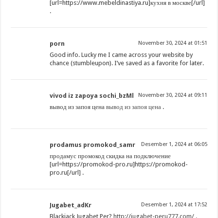
[url=https://www.mebeldinastiya.ru]кухня в москве[/url]
.
porn
November 30, 2024 at 01:51
Good info. Lucky me I came across your website by
chance (stumbleupon). I’ve saved as a favorite for later.
vivod iz zapoya sochi_bzMl
November 30, 2024 at 09:11
вывод из запоя цена
вывод из запоя цена
.
prodamus promokod_samr
Desember 1, 2024 at 06:05
продамус промокод скидка на подключение
[url=https://promokod-pro.ru]https://promokod-
pro.ru[/url] .
Jugabet_adKr
Desember 1, 2024 at 17:52
Blackjack Jugabet Per?
http://jugabet-peru777.com/
.