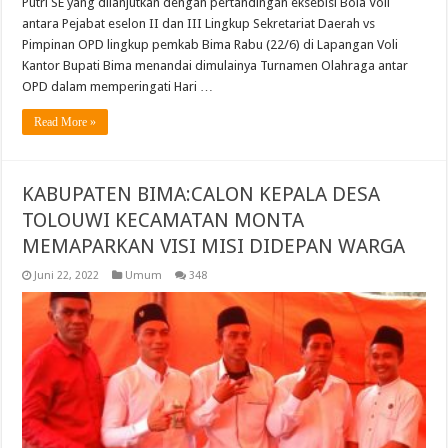
Putri SE yang dilanjutkan dengan pertandingan eksebisi Bola Voli
antara Pejabat eselon II dan III Lingkup Sekretariat Daerah vs
Pimpinan OPD lingkup pemkab Bima Rabu (22/6) di Lapangan Voli
Kantor Bupati Bima menandai dimulainya Turnamen Olahraga antar
OPD dalam memperingati Hari …
Read More »
KABUPATEN BIMA:CALON KEPALA DESA
TOLOUWI KECAMATAN MONTA
MEMAPARKAN VISI MISI DIDEPAN WARGA
Juni 22, 2022
Umum
348