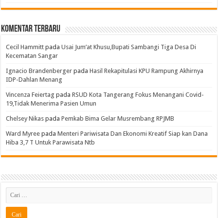
Komentar Terbaru
Cecil Hammitt
pada
Usai Jum’at Khusu,Bupati Sambangi Tiga Desa Di
Kecematan Sangar
Ignacio Brandenberger
pada
Hasil Rekapitulasi KPU Rampung Akhirnya
IDP-Dahlan Menang
Vincenza Feiertag
pada
RSUD Kota Tangerang Fokus Menangani Covid-
19,Tidak Menerima Pasien Umun
Chelsey Nikas
pada
Pemkab Bima Gelar Musrembang RPJMB
Ward Myree
pada
Menteri Pariwisata Dan Ekonomi Kreatif Siap kan Dana
Hiba 3,7 T Untuk Parawisata Ntb