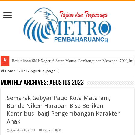
Revitalisasi SMP Negeri 6 Satap Monta: Pembangunan Mencapai 70%, Ini 
Sekda Abul: Pelantikan adalah Pengakuan Kompetensi
Home
/
2023
/
Agustus (page 3)
Monthly Archives:
Agustus 2023
Semarak Gebyar Paud Kota Mataram,
Bunda Niken Harapan Bisa Berikan
Kontribusi bagi Pengembangan Karakter
Anak
Agustus 8, 2023
X-File
0