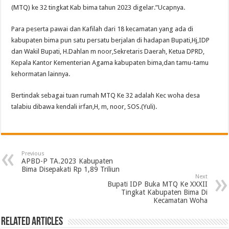
(MTQ) ke 32 tingkat Kab bima tahun 2023 digelar.”Ucapnya.
Para peserta pawai dan Kafilah dari 18 kecamatan yang ada di
kabupaten bima pun satu persatu berjalan di hadapan Bupati,Hj,IDP
dan Wakil Bupati, H.Dahlan m noor,Sekretaris Daerah, Ketua DPRD,
Kepala Kantor Kementerian Agama kabupaten bima,dan tamu-tamu
kehormatan lainnya.
Bertindak sebagai tuan rumah MTQ Ke 32 adalah Kec woha desa
talabiu dibawa kendali irfan,H, m, noor, SOS.(Yuli).
Previous
APBD-P TA.2023 Kabupaten
Bima Disepakati Rp 1,89 Triliun
Next
Bupati IDP Buka MTQ Ke XXXII
Tingkat Kabupaten Bima Di
Kecamatan Woha
Related Articles