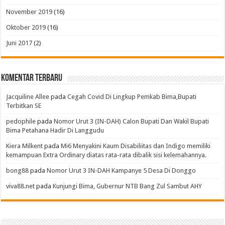
November 2019
(16)
Oktober 2019
(16)
Juni 2017
(2)
Komentar Terbaru
Jacquiline Allee
pada
Cegah Covid Di Lingkup Pemkab Bima,Bupati
Terbitkan SE
pedophile
pada
Nomor Urut 3 (IN-DAH) Calon Bupati Dan Wakil Bupati
Bima Petahana Hadir Di Langgudu
Kiera Milkent
pada
Mi6 Menyakini Kaum Disabiliitas dan Indigo memiliki
kemampuan Extra Ordinary diatas rata-rata dibalik sisi kelemahannya.
bong88
pada
Nomor Urut 3 IN-DAH Kampanye 5 Desa Di Donggo
viva88.net
pada
Kunjungi Bima, Gubernur NTB Bang Zul Sambut AHY