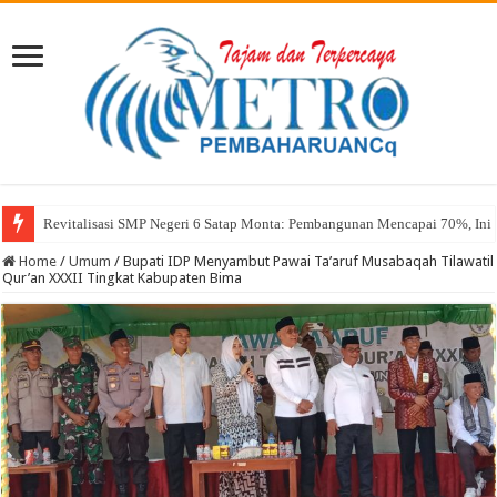
Revitalisasi SMP Negeri 6 Satap Monta: Pembangunan Mencapai 70%, Ini 
Sekda Abul: Pelantikan adalah Pengakuan Kompetensi
Home
/
Umum
/
Bupati IDP Menyambut Pawai Ta’aruf Musabaqah Tilawatil
Qur’an XXXII Tingkat Kabupaten Bima