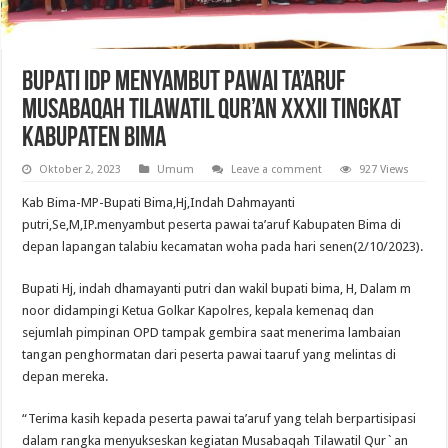
Bupati IDP Menyambut Pawai Ta’aruf
Musabaqah Tilawatil Qur’an XXXII Tingkat
Kabupaten Bima
Oktober 2, 2023
Umum
Leave a comment
927 Views
Kab Bima-MP-Bupati Bima,Hj,Indah Dahmayanti
putri,Se,M,IP.menyambut peserta pawai ta’aruf Kabupaten Bima di
depan lapangan talabiu kecamatan woha pada hari senen(2/10/2023).
Bupati Hj, indah dhamayanti putri dan wakil bupati bima, H, Dalam m
noor didampingi Ketua Golkar Kapolres, kepala kemenaq dan
sejumlah pimpinan OPD tampak gembira saat menerima lambaian
tangan penghormatan dari peserta pawai taaruf yang melintas di
depan mereka.
“Terima kasih kepada peserta pawai ta’aruf yang telah berpartisipasi
dalam rangka menyukseskan kegiatan Musabaqah Tilawatil Qur`an