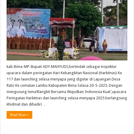
MAHYUDI
Sebagai
Inspektur
Upacara
Peringatan
Hari
Kebangkitan
Nasional
Ke
117
Dan
Di
Rangkaikan
Dengan
Launching
Selasa
Menyapa
kab Bima-MP-Bupati ADY MAHYUDI,bertindak sebagai inspektur
upacara dalam peringatan Hari Kebangkitan Nasional (Harkitnas) Ke
117 dan launching selasa menyapa yang digelar di Lapangan Desa
Rato Ke cematan Lambu Kabupaten Bima Selasa 20-5-2025. Dengan
mengusung tema’Bangkit Bersama Wujudkan Indonesia Kuat’,upacara
Peringatan Harkitnas dan launching selasa menyapa 2025 berlangsung
khidmat dan dihadiri …
Read More »