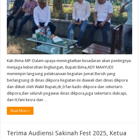
Pimpin
Jum’at
Bersih,
Serukan
Kepedulian
Terhadap
Fasilitas
Umum
Kab Bima-MP-Dalam upaya meningkatkan kesadaran akan pentingnya
menjaga kebersihan lingkungan, Bupati Bima,ADY MAHYUDI
memimpin langsung pelaksanaan kegiatan Jumat Bersih yang
berlangsung di dinas dikpora Kegiatan ini diawali dari dinas dikpora
dan diikuti oleh Wakil Bupati,dr,Irfan kadis dikpora dan sekertaris
dikpora,dan seluruh pegawai dinas dikpora,juga sekertaris dukcapi,
dan H,Yani kesra dan …
Read More »
Terima Audiensi Sakinah Fest 2025, Ketua