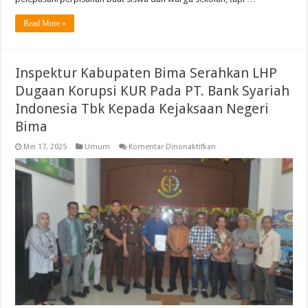
Read More »
Inspektur Kabupaten Bima Serahkan LHP
Dugaan Korupsi KUR Pada PT. Bank Syariah
Indonesia Tbk Kepada Kejaksaan Negeri
Bima
pada
Mei 17, 2025
Umum
Komentar Dinonaktifkan
Inspektur
Kabupaten
Bima
Serahkan
LHP
Dugaan
Korupsi
KUR
Pada
PT.
Bank
Syariah
Indonesia
Tbk
Kepada
Kejaksaan
Negeri
Bima