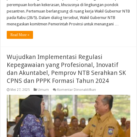
perempuan korban kekerasan, khususnya di lingkungan pondok
pesantren. Pertemuan berlangsung di ruang kerja Wakil Gubernur NTB
pada Rabu (28/5). Dalam dialog tersebut, Wakil Gubernur NTB
menegaskan komitmen Pemerintah Provinsi untuk menangani …
Read More »
Wujudkan Implementasi Regulasi
Kepegawaian yang Profesional, Inovatif
dan Akuntabel, Pemprov NTB Serahkan SK
CPNS dan PPPK Formasi Tahun 2024
pada
Mei 27, 2025
Umum
Komentar Dinonaktifkan
Wujudkan
Implementasi
Regulasi
Kepegawaian
yang
Profesional,
Inovatif
dan
Akuntabel,
Pemprov
NTB