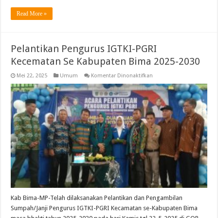
Read More »
Pelantikan Pengurus IGTKI-PGRI
Kecematan Se Kabupaten Bima 2025-2030
pada
Mei 22, 2025
Umum
Komentar Dinonaktifkan
Pelantikan
Pengurus
IGTKI-
PGRI
Kecematan
Se
Kabupaten
Bima
2025-
2030
Kab Bima-MP-Telah dilaksanakan Pelantikan dan Pengambilan
Sumpah/Janji Pengurus IGTKI-PGRI Kecamatan se-Kabupaten Bima