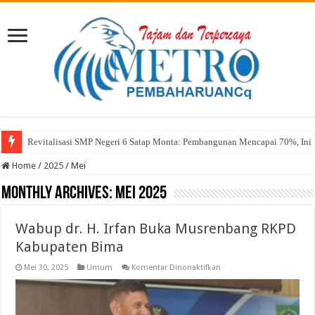
Sekda Abul: Pelantikan adalah Pengakuan Kompetensi
Home
/
2025
/
Mei
Monthly Archives:
Mei 2025
Wabup dr. H. Irfan Buka Musrenbang RKPD
Kabupaten Bima
pada
Mei 30, 2025
Umum
Komentar Dinonaktifkan
Wabup
dr.
H.
Irfan
Buka