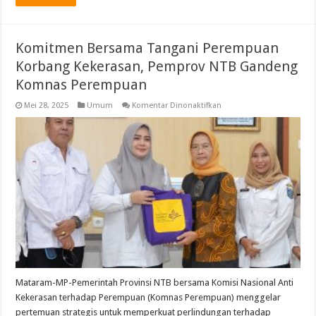
Komitmen Bersama Tangani Perempuan
Korbang Kekerasan, Pemprov NTB Gandeng
Komnas Perempuan
pada
Mei 28, 2025
Umum
Komentar Dinonaktifkan
Komitmen
Bersama
Tangani
Perempuan
Korbang
Kekerasan,
Pemprov
NTB
Gandeng
Komnas
Perempuan
Mataram-MP-Pemerintah Provinsi NTB bersama Komisi Nasional Anti
Kekerasan terhadap Perempuan (Komnas Perempuan) menggelar
pertemuan strategis untuk memperkuat perlindungan terhadap