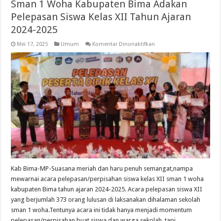
Sman 1 Woha Kabupaten Bima Adakan
Pelepasan Siswa Kelas XII Tahun Ajaran
2024-2025
pada
Mei 17, 2025
Umum
Komentar Dinonaktifkan
Sman
1
Woha
Kabupaten
Bima
Adakan
Pelepasan
Siswa
Kelas
XII
Tahun
Ajaran
2024-
2025
Kab Bima-MP-Suasana meriah dan haru penuh semangat,nampa
mewarnai acara pelepasan/perpisahan siswa kelas XII sman 1 woha
kabupaten Bima tahun ajaran 2024-2025. Acara pelepasan siswa XII
yang berjumlah 373 orang lulusan di laksanakan dihalaman sekolah
sman 1 woha.Tentunya acara ini tidak hanya menjadi momentum
pelepasan/perpisahan buat siswa dan warga sekolah, tapi …