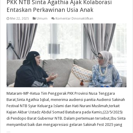
PKK NTB Sinta Agathia Ajak Kolaborasi
Entaskan Perkawinan Usia Anak
pada
Mei 22, 2025
Umum
Komentar Dinonaktifkan
Terima
Audiensi
Sakinah
Fest
2025,
Ketua
PKK
NTB
Sinta
Agathia
Ajak
Kolaborasi
Entaskan
Perkawinan
Usia
Anak
Mataram-MP-Ketua Tim Penggerak PKK Provinsi Nusa Tenggara
Barat,Sinta Agathia Iqbal, menerima audiensi panitia Audiensi Sakinah
Festival NTB Syiar Keluarga Islami dan Hati Nurani Muslimah,terkait
Kajian Akbar Ustadz Abdul Somad Batubara pada Kamis,(22/5/2025)
di Pendopo Barat Gubernur NTB. Dalam pertemuan tersebut,Ibu Sinta
menyambut baik dan mengapresiasi gelaran Sakinah Fest 2025 yang
…