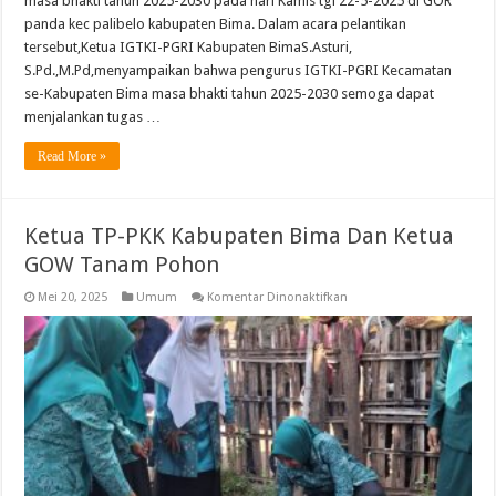
masa bhakti tahun 2025-2030 pada hari Kamis tgl 22-5-2025 di GOR
panda kec palibelo kabupaten Bima. Dalam acara pelantikan
tersebut,Ketua IGTKI-PGRI Kabupaten BimaS.Asturi,
S.Pd.,M.Pd,menyampaikan bahwa pengurus IGTKI-PGRI Kecamatan
se-Kabupaten Bima masa bhakti tahun 2025-2030 semoga dapat
menjalankan tugas …
Read More »
Ketua TP-PKK Kabupaten Bima Dan Ketua
GOW Tanam Pohon
pada
Mei 20, 2025
Umum
Komentar Dinonaktifkan
Ketua
TP-
PKK
Kabupaten
Bima
Dan
Ketua
GOW
Tanam
Pohon