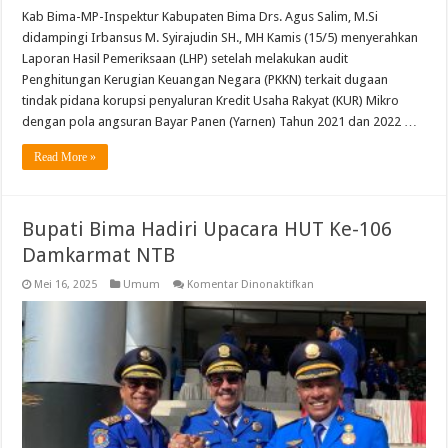
Kab Bima-MP-Inspektur Kabupaten Bima Drs. Agus Salim, M.Si
didampingi Irbansus M. Syirajudin SH., MH Kamis (15/5) menyerahkan
Laporan Hasil Pemeriksaan (LHP) setelah melakukan audit
Penghitungan Kerugian Keuangan Negara (PKKN) terkait dugaan
tindak pidana korupsi penyaluran Kredit Usaha Rakyat (KUR) Mikro
dengan pola angsuran Bayar Panen (Yarnen) Tahun 2021 dan 2022 …
Read More »
Bupati Bima Hadiri Upacara HUT Ke-106
Damkarmat NTB
pada
Mei 16, 2025
Umum
Komentar Dinonaktifkan
Bupati
Bima
Hadiri
Upacara
HUT
Ke-
106
Damkarmat
NTB