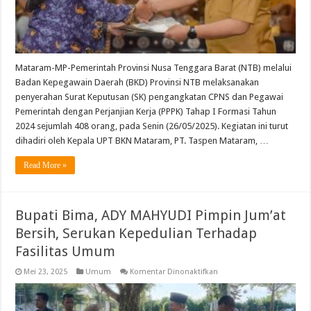
Serahkan
SK
CPNS
dan
PPPK
Formasi
Tahun
2024
Mataram-MP-Pemerintah Provinsi Nusa Tenggara Barat (NTB) melalui
Badan Kepegawain Daerah (BKD) Provinsi NTB melaksanakan
penyerahan Surat Keputusan (SK) pengangkatan CPNS dan Pegawai
Pemerintah dengan Perjanjian Kerja (PPPK) Tahap I Formasi Tahun
2024 sejumlah 408 orang, pada Senin (26/05/2025). Kegiatan ini turut
dihadiri oleh Kepala UPT BKN Mataram, PT. Taspen Mataram, …
Read More »
Bupati Bima, ADY MAHYUDI Pimpin Jum’at
Bersih, Serukan Kepedulian Terhadap
Fasilitas Umum
pada
Mei 23, 2025
Umum
Komentar Dinonaktifkan
Bupati
Bima,
ADY
MAHYUDI