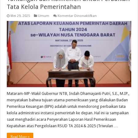
Tata Kelola Pemerintahan
pada
Mei 29, 2025
Umum
Komentar Dinonaktifkan
Wagub
NTB:
Catatan
BPK
adalah
Tantangan
dan
Komitmen
untuk
Perbaikan
Tata
Kelola
Pemerintahan
Mataram-MP-Wakil Gubernur NTB, Indah Dhamayanti Putri, S.E., M.IP.,
menyatakan bahwa tujuan utama pemeriksaan yang dilakukan Badan
Pemeriksa Keuangan (BPK) adalah untuk mendorong perbaikan tata
kelola administrasi instansi pemerintah ke depan. Hal ini ia sampaikan
saat menghadiri acara Penyerahan Laporan Hasil Pemeriksaan
Kepatuhan atas Pengelolaan RSUD TA 2024 & 2025 (Triwulan …
Read More »