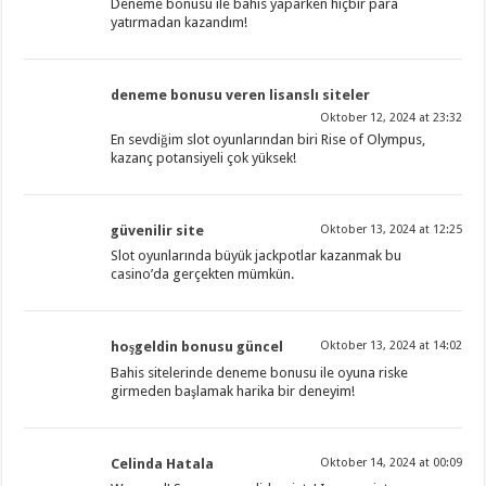
Deneme bonusu ile bahis yaparken hiçbir para
yatırmadan kazandım!
deneme bonusu veren lisanslı siteler
Oktober 12, 2024 at 23:32
En sevdiğim slot oyunlarından biri Rise of Olympus,
kazanç potansiyeli çok yüksek!
güvenilir site
Oktober 13, 2024 at 12:25
Slot oyunlarında büyük jackpotlar kazanmak bu
casino’da gerçekten mümkün.
hoşgeldin bonusu güncel
Oktober 13, 2024 at 14:02
Bahis sitelerinde deneme bonusu ile oyuna riske
girmeden başlamak harika bir deneyim!
Celinda Hatala
Oktober 14, 2024 at 00:09