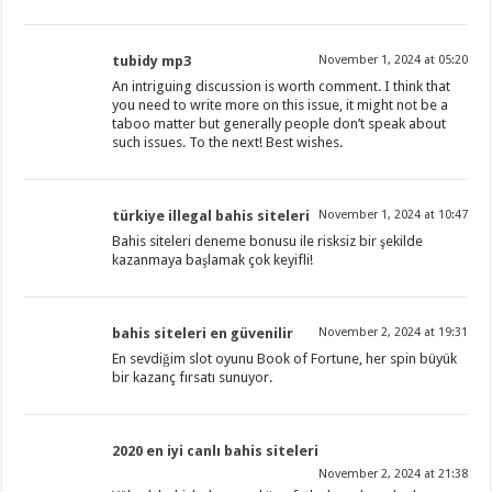
tubidy mp3
November 1, 2024 at 05:20
An intriguing discussion is worth comment. I think that
you need to write more on this issue, it might not be a
taboo matter but generally people don’t speak about
such issues. To the next! Best wishes.
türkiye illegal bahis siteleri
November 1, 2024 at 10:47
Bahis siteleri deneme bonusu ile risksiz bir şekilde
kazanmaya başlamak çok keyifli!
bahis siteleri en güvenilir
November 2, 2024 at 19:31
En sevdiğim slot oyunu Book of Fortune, her spin büyük
bir kazanç fırsatı sunuyor.
2020 en iyi canlı bahis siteleri
November 2, 2024 at 21:38