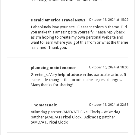
Herald America Travel News
Oktober 16, 2024 at 15:29
I absolutely love your site.. Pleasant colors & theme. Did
you make this amazing site yourself? Please reply back
as I’m hoping to create my own personal website and
want to learn where you got this from or what the theme
is named. Thank you.
plumbing maintenance
Oktober 16, 2024 at 18:05
Greetings! Very helpful advice in this particular article! It
is the little changes that produce the largest changes.
Many thanks for sharing!
ThomasEnalt
Oktober 16, 2024 at 22:35
Atikmdag patcher (AMD/ATI Pixel Clock)
– Atikmdag
patcher (AMD/ATI Pixel Clock), Atikmdag patcher
(AMD/ATI Pixel Clock)