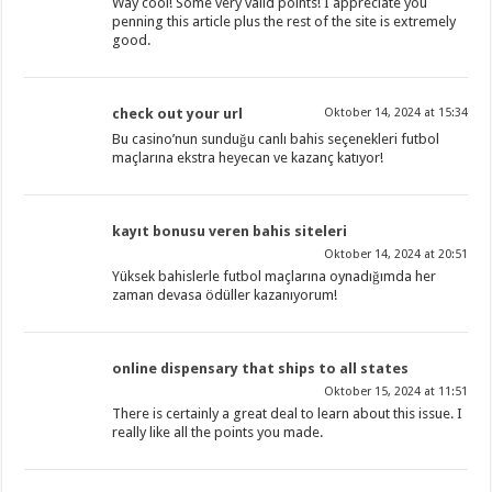
Way cool! Some very valid points! I appreciate you
penning this article plus the rest of the site is extremely
good.
check out your url
Oktober 14, 2024 at 15:34
Bu casino’nun sunduğu canlı bahis seçenekleri futbol
maçlarına ekstra heyecan ve kazanç katıyor!
kayıt bonusu veren bahis siteleri
Oktober 14, 2024 at 20:51
Yüksek bahislerle futbol maçlarına oynadığımda her
zaman devasa ödüller kazanıyorum!
online dispensary that ships to all states
Oktober 15, 2024 at 11:51
There is certainly a great deal to learn about this issue. I
really like all the points you made.