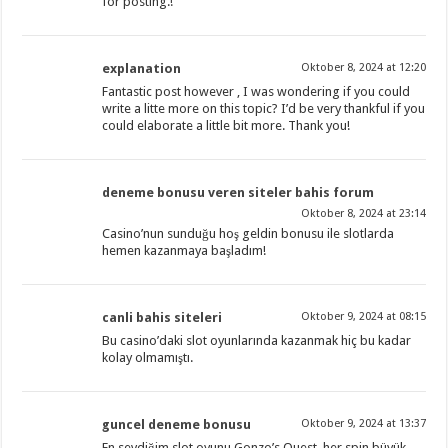
for posting.
!
explanation
Oktober 8, 2024 at 12:20
Fantastic post however , I was wondering if you could
write a litte more on this topic? I’d be very thankful if you
could elaborate a little bit more. Thank you!
deneme bonusu veren siteler bahis forum
Oktober 8, 2024 at 23:14
Casino’nun sunduğu hoş geldin bonusu ile slotlarda
hemen kazanmaya başladım!
canli bahis siteleri
Oktober 9, 2024 at 08:15
Bu casino’daki slot oyunlarında kazanmak hiç bu kadar
kolay olmamıştı.
guncel deneme bonusu
Oktober 9, 2024 at 13:37
En sevdiğim slot oyunu Gonzo’s Quest, her spin büyük