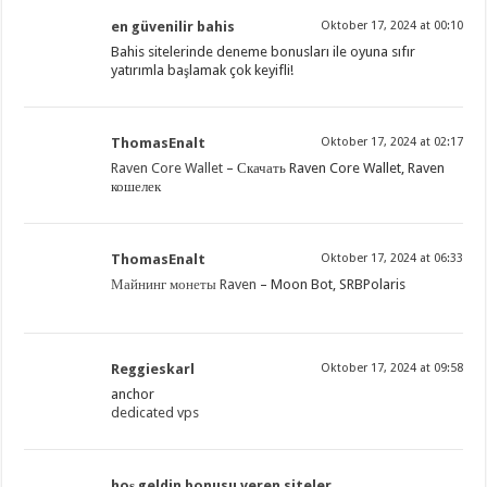
en güvenilir bahis
Oktober 17, 2024 at 00:10
Bahis sitelerinde deneme bonusları ile oyuna sıfır
yatırımla başlamak çok keyifli!
ThomasEnalt
Oktober 17, 2024 at 02:17
Raven Core Wallet
– Скачать Raven Core Wallet, Raven
кошелек
ThomasEnalt
Oktober 17, 2024 at 06:33
Майнинг монеты Raven
– Moon Bot, SRBPolaris
Reggieskarl
Oktober 17, 2024 at 09:58
anchor
dedicated vps
hoş geldin bonusu veren siteler