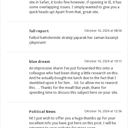
site in Safari, it looks fine however, if opening in IE, it has
some overlapping issues. I simply wanted to give you a
quick heads up! Apart from that, great site.
full report
Oktober 16, 2024 at 08:56
Futbol bahislerinde strateji yaparak her zaman kazançlı
çıkıyorum!
blue dream
Oktober 16, 2024 at 10:13
An impressive share! I’ve just forwarded this onto a
colleague who had been doing a little research on this.
And he actually bought me lunch due to the fact that I
stumbled upon it for him… lol. So allow me to reword
this…. Thanks for the meal!! But yeah, thanx for
spending time to discuss this subject here on your site.
Political News
Oktober 16, 2024 at 12:56
Hi! I just wish to offer you a huge thumbs up for your
excellent info you have got here on this post. I will be
returning to your website for more soon.