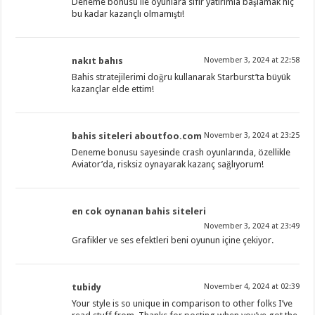
Deneme bonusu ile oyunlara sıfır yatırımla başlamak hiç
bu kadar kazançlı olmamıştı!
nakıt bahıs
November 3, 2024 at 22:58
Bahis stratejilerimi doğru kullanarak Starburst’ta büyük
kazançlar elde ettim!
bahis siteleri aboutfoo.com
November 3, 2024 at 23:25
Deneme bonusu sayesinde crash oyunlarında, özellikle
Aviator’da, risksiz oynayarak kazanç sağlıyorum!
en cok oynanan bahis siteleri
November 3, 2024 at 23:49
Grafikler ve ses efektleri beni oyunun içine çekiyor.
tubidy
November 4, 2024 at 02:39
Your style is so unique in comparison to other folks I’ve