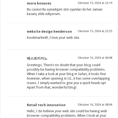
more bonuses
Oktober 15, 2024 at 22:19
Bu casino’da oynadığım slot oyunları ile her zaman
kazanç elde ediyorum.
website design henderson
Oktober 15, 2024 at 22:35
bookmarked!!, I love your web site.
Oktober 16, 2024 at 00:48
베스트카지노
Greetings, There’s no doubt that your blog could
possibly be having browser compatibility problems.
When I take a look at your blog in Safari, it looks fine
however, when opening in I.E., it has some overlapping
issues. I simply wanted to give you a quick heads up!
Apart from that, wonderful blog!
Retail tech innovation
Oktober 16, 2024 at 08:04
Hello, I do believe your web site could be having web
browser compatibility problems. When I look at your