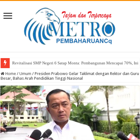
Revitalisasi SMP Negeri 6 Satap Monta: Pembangunan Mencapai 70%, Ini 
Sekda Abul: Pelantikan adalah Pengakuan Kompetensi
Home
/
Umum
/
Presiden Prabowo Gelar Taklimat dengan Rektor dan Guru
Besar, Bahas Arah Pendidikan Tinggi Nasional