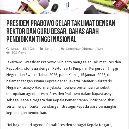
Presiden Prabowo Gelar Taklimat dengan
Rektor dan Guru Besar, Bahas Arah
Pendidikan Tinggi Nasional
pada
Januari 15, 2026
Umum
Komentar Dinonaktifkan
Presiden
962 Views
Prabowo
Gelar
Jakarta-MP-Presiden Prabowo Subianto menggelar Taklimat Presiden
Taklimat
dengan
Republik Indonesia dengan Rektor serta Pimpinan Perguruan Tinggi
Rektor
Negeri dan Swasta Tahun 2026, pada Kamis, 15 Januari 2026, di
dan
Guru
halaman tengah Istana Kepresidenan Jakarta. Menteri Sekretaris
Besar,
Bahas
Negara Prasetyo Hadi menjelaskan bahwa pertemuan tersebut
Arah
merupakan agenda resmi Presiden Prabowo dalam kapasitasnya
Pendidikan
Tinggi
sebagai Kepala Negara dan Kepala Pemerintahan untuk berdiskusi
Nasional
serta menyampaikan pandangan strategis kepada para pemangku
kepentingan pendidikan.
“Ini bagian dari agenda Bapak Presiden sebagai Kepala Negara,