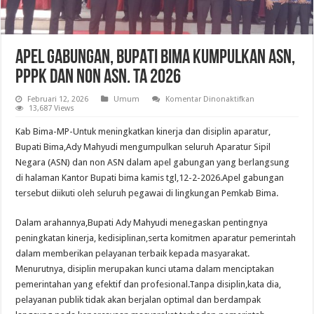
APEL GABUNGAN, BUPATI BIMA KUMPULKAN ASN,
PPPK DAN NON ASN. TA 2026
pada
Februari 12, 2026
Umum
Komentar Dinonaktifkan
APEL
13,687 Views
GABUNGAN,
BUPATI
Kab Bima-MP-Untuk meningkatkan kinerja dan disiplin aparatur,
BIMA
KUMPULKAN
Bupati Bima,Ady Mahyudi mengumpulkan seluruh Aparatur Sipil
ASN,
Negara (ASN) dan non ASN dalam apel gabungan yang berlangsung
PPPK
DAN
di halaman Kantor Bupati bima kamis tgl,12-2-2026.Apel gabungan
NON
ASN.
tersebut diikuti oleh seluruh pegawai di lingkungan Pemkab Bima.
TA
2026
Dalam arahannya,Bupati Ady Mahyudi menegaskan pentingnya
peningkatan kinerja, kedisiplinan,serta komitmen aparatur pemerintah
dalam memberikan pelayanan terbaik kepada masyarakat.
Menurutnya, disiplin merupakan kunci utama dalam menciptakan
pemerintahan yang efektif dan profesional.Tanpa disiplin,kata dia,
pelayanan publik tidak akan berjalan optimal dan berdampak