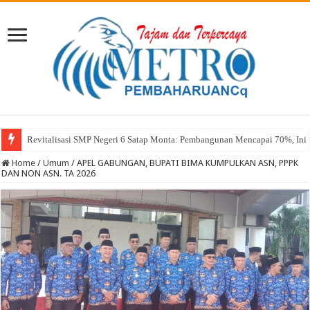
Revitalisasi SMP Negeri 6 Satap Monta: Pembangunan Mencapai 70%, Ini 
Sekda Abul: Pelantikan adalah Pengakuan Kompetensi
Home
/
Umum
/
APEL GABUNGAN, BUPATI BIMA KUMPULKAN ASN, PPPK
DAN NON ASN. TA 2026