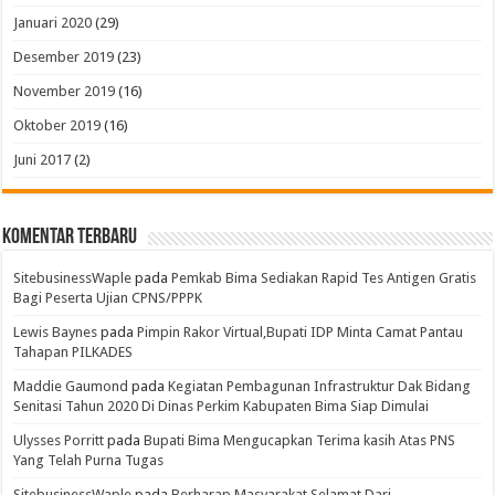
Januari 2020
(29)
Desember 2019
(23)
November 2019
(16)
Oktober 2019
(16)
Juni 2017
(2)
Komentar Terbaru
SitebusinessWaple
pada
Pemkab Bima Sediakan Rapid Tes Antigen Gratis
Bagi Peserta Ujian CPNS/PPPK
Lewis Baynes
pada
Pimpin Rakor Virtual,Bupati IDP Minta Camat Pantau
Tahapan PILKADES
Maddie Gaumond
pada
Kegiatan Pembagunan Infrastruktur Dak Bidang
Senitasi Tahun 2020 Di Dinas Perkim Kabupaten Bima Siap Dimulai
Ulysses Porritt
pada
Bupati Bima Mengucapkan Terima kasih Atas PNS
Yang Telah Purna Tugas
SitebusinessWaple
pada
Berharap Masyarakat Selamat Dari