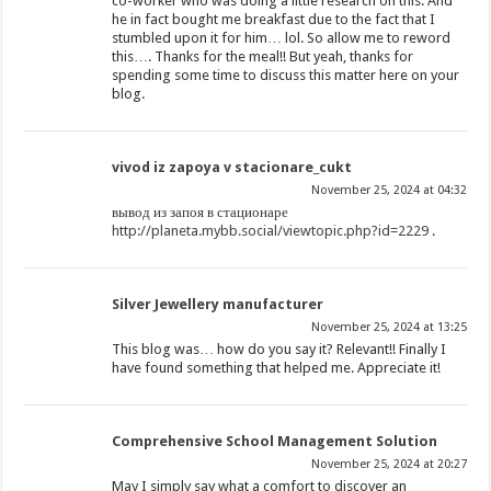
co-worker who was doing a little research on this. And
he in fact bought me breakfast due to the fact that I
stumbled upon it for him… lol. So allow me to reword
this…. Thanks for the meal!! But yeah, thanks for
spending some time to discuss this matter here on your
blog.
vivod iz zapoya v stacionare_cukt
November 25, 2024 at 04:32
вывод из запоя в стационаре
http://planeta.mybb.social/viewtopic.php?id=2229
.
Silver Jewellery manufacturer
November 25, 2024 at 13:25
This blog was… how do you say it? Relevant!! Finally I
have found something that helped me. Appreciate it!
Comprehensive School Management Solution
November 25, 2024 at 20:27
May I simply say what a comfort to discover an