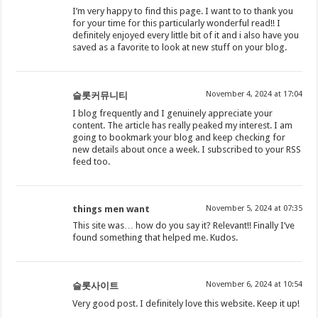
I’m very happy to find this page. I want to to thank you
for your time for this particularly wonderful read!! I
definitely enjoyed every little bit of it and i also have you
saved as a favorite to look at new stuff on your blog.
November 4, 2024 at 17:04
슬롯커뮤니티
I blog frequently and I genuinely appreciate your
content. The article has really peaked my interest. I am
going to bookmark your blog and keep checking for
new details about once a week. I subscribed to your RSS
feed too.
things men want
November 5, 2024 at 07:35
This site was… how do you say it? Relevant!! Finally I’ve
found something that helped me. Kudos.
November 6, 2024 at 10:54
슬롯사이트
Very good post. I definitely love this website. Keep it up!