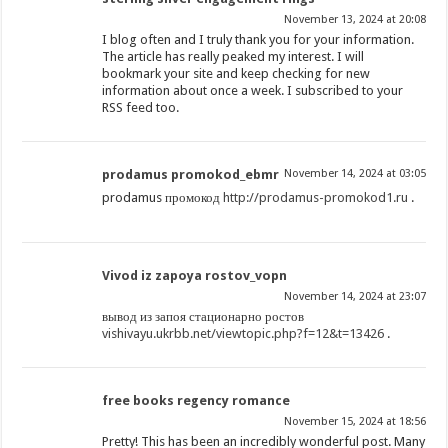
November 13, 2024 at 20:08
I blog often and I truly thank you for your information.
The article has really peaked my interest. I will
bookmark your site and keep checking for new
information about once a week. I subscribed to your
RSS feed too.
prodamus promokod_ebmr
November 14, 2024 at 03:05
prodamus промокод
http://prodamus-promokod1.ru
.
Vivod iz zapoya rostov_vopn
November 14, 2024 at 23:07
вывод из запоя стационарно ростов
vishivayu.ukrbb.net/viewtopic.php?f=12&t=13426
.
free books regency romance
November 15, 2024 at 18:56
Pretty! This has been an incredibly wonderful post. Many