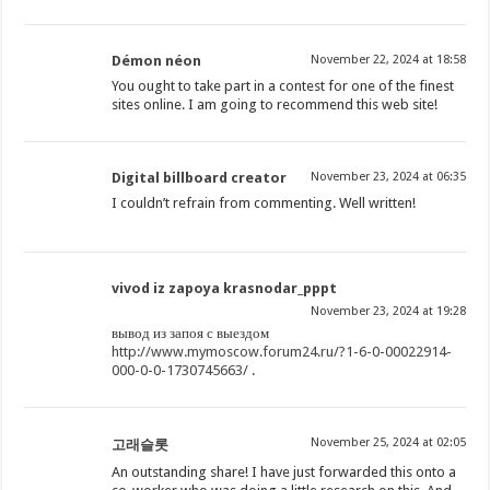
Démon néon
November 22, 2024 at 18:58
You ought to take part in a contest for one of the finest
sites online. I am going to recommend this web site!
Digital billboard creator
November 23, 2024 at 06:35
I couldn’t refrain from commenting. Well written!
vivod iz zapoya krasnodar_pppt
November 23, 2024 at 19:28
вывод из запоя с выездом
http://www.mymoscow.forum24.ru/?1-6-0-00022914-
000-0-0-1730745663/
.
November 25, 2024 at 02:05
고래슬롯
An outstanding share! I have just forwarded this onto a