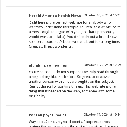
Herald America Health News
Oktober 16, 2024 at 15:23
Right here is the perfect web site for anybody who
wants to understand this topic. You realize a whole lot its
almost tough to argue with you (not that I personally
would want to…HaHa). You definitely put a brand new
spin on a topic that’s been written about for a long time.
Great stuff, just wonderful.
plumbing companies
Oktober 16, 2024 at 17:59
You’re so cool! I do not suppose I’ve truly read through
a single thing like this before. So great to discover
another person with unique thoughts on this subject.
Really.. thanks for starting this up. This web site is one
thing that is needed on the web, someone with some
originality.
toptan poşet imalatı
Oktober 17, 2024 at 19:44
Way cool! Some very valid points! I appreciate you
writing this write-up plus the rest of the site is also very