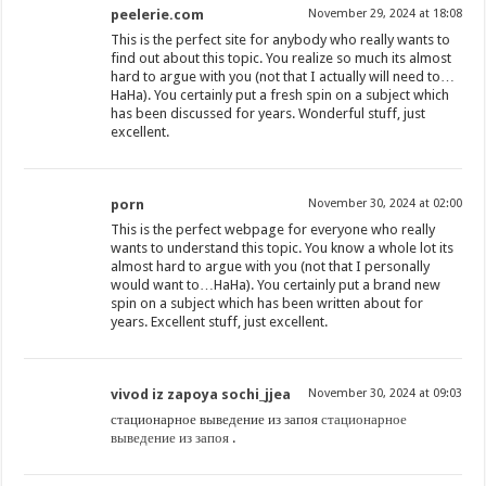
peelerie.com
November 29, 2024 at 18:08
This is the perfect site for anybody who really wants to
find out about this topic. You realize so much its almost
hard to argue with you (not that I actually will need to…
HaHa). You certainly put a fresh spin on a subject which
has been discussed for years. Wonderful stuff, just
excellent.
porn
November 30, 2024 at 02:00
This is the perfect webpage for everyone who really
wants to understand this topic. You know a whole lot its
almost hard to argue with you (not that I personally
would want to…HaHa). You certainly put a brand new
spin on a subject which has been written about for
years. Excellent stuff, just excellent.
vivod iz zapoya sochi_jjea
November 30, 2024 at 09:03
стационарное выведение из запоя
стационарное
выведение из запоя
.