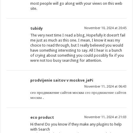
most people will go along with your views on this web
site.
tubidy
November 10, 2024 at 20:45
The very next time I read a blog, Hopefully it doesn’t fail
me just as much as this one. I mean, I know it was my
choice to read through, but I really believed you would
have something interesting to say. All I hear is a bunch
of crying about something you could possibly fix if you
were not too busy searching for attention.
prodvijenie saitov v moskve_jePi
November 11, 2024 at 06:43
сео продвижение сайтов москва
сео продвижение сайтов
москва
.
eco product
November 11, 2024 at 21:03
Hi there! Do you know if they make any plugins to help
with Search