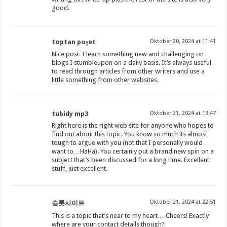
good.
toptan poşet
Oktober 20, 2024 at 11:41
Nice post. I learn something new and challenging on
blogs I stumbleupon on a daily basis. It’s always useful
to read through articles from other writers and use a
little something from other websites.
tubidy mp3
Oktober 21, 2024 at 13:47
Right here is the right web site for anyone who hopes to
find out about this topic. You know so much its almost
tough to argue with you (not that I personally would
want to…HaHa). You certainly put a brand new spin on a
subject that’s been discussed for a long time. Excellent
stuff, just excellent.
Oktober 21, 2024 at 22:51
슬롯사이트
This is a topic that’s near to my heart… Cheers! Exactly
where are your contact details though?