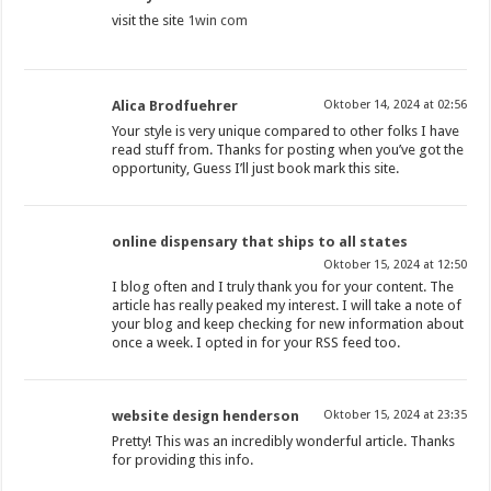
visit the site
1win com
Alica Brodfuehrer
Oktober 14, 2024 at 02:56
Your style is very unique compared to other folks I have
read stuff from. Thanks for posting when you’ve got the
opportunity, Guess I’ll just book mark this site.
online dispensary that ships to all states
Oktober 15, 2024 at 12:50
I blog often and I truly thank you for your content. The
article has really peaked my interest. I will take a note of
your blog and keep checking for new information about
once a week. I opted in for your RSS feed too.
website design henderson
Oktober 15, 2024 at 23:35
Pretty! This was an incredibly wonderful article. Thanks
for providing this info.