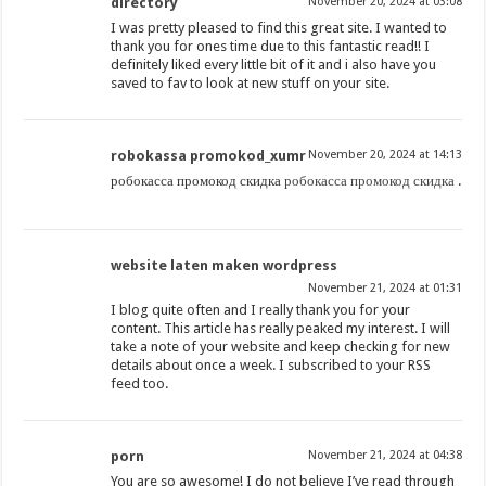
directory
November 20, 2024 at 03:08
I was pretty pleased to find this great site. I wanted to
thank you for ones time due to this fantastic read!! I
definitely liked every little bit of it and i also have you
saved to fav to look at new stuff on your site.
robokassa promokod_xumr
November 20, 2024 at 14:13
робокасса промокод скидка
робокасса промокод скидка
.
website laten maken wordpress
November 21, 2024 at 01:31
I blog quite often and I really thank you for your
content. This article has really peaked my interest. I will
take a note of your website and keep checking for new
details about once a week. I subscribed to your RSS
feed too.
porn
November 21, 2024 at 04:38
You are so awesome! I do not believe I’ve read through