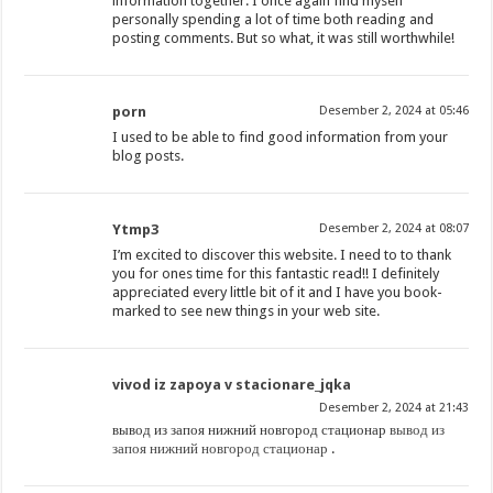
information together. I once again find myself
personally spending a lot of time both reading and
posting comments. But so what, it was still worthwhile!
porn
Desember 2, 2024 at 05:46
I used to be able to find good information from your
blog posts.
Ytmp3
Desember 2, 2024 at 08:07
I’m excited to discover this website. I need to to thank
you for ones time for this fantastic read!! I definitely
appreciated every little bit of it and I have you book-
marked to see new things in your web site.
vivod iz zapoya v stacionare_jqka
Desember 2, 2024 at 21:43
вывод из запоя нижний новгород стационар
вывод из
запоя нижний новгород стационар
.