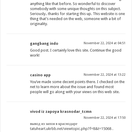
anything like that before. So wonderful to discover
somebody with some unique thoughts on this subject.
Seriously.. thanks for starting this up. This website is one
thing that’s needed on the web, someone with a bit of
originality.
gangbang indo
November 22, 2024 at 04:51
Good post. I certainly love this site. Continue the good
work!
casino app
November 22, 2024 at 13:22
You’ve made some decent points there. I checked on the
net to learn more about the issue and found most
people will go along with your views on this web site.
vivod iz zapoya krasnodar_tcmn
November 22, 2024 at 17:50
вывод из запоя в краснодаре
tatuheart.ukrbb.net/viewtopic.php?f=8&t=15068
.