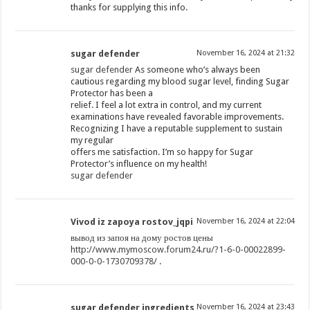
thanks for supplying this info.
sugar defender
November 16, 2024 at 21:32
sugar defender
As someone who’s always been
cautious regarding my blood sugar level, finding Sugar
Protector has been a
relief. I feel a lot extra in control, and my current
examinations have revealed favorable improvements.
Recognizing I have a reputable supplement to sustain
my regular
offers me satisfaction. I’m so happy for Sugar
Protector’s influence on my health!
sugar defender
Vivod iz zapoya rostov_jqpi
November 16, 2024 at 22:04
вывод из запоя на дому ростов цены
http://www.mymoscow.forum24.ru/?1-6-0-00022899-
000-0-0-1730709378/
.
sugar defender ingredients
November 16, 2024 at 23:43