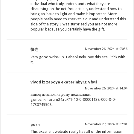
individual who truly understands what they are
discussing on the net. You actually understand how to
bring an issue to light and make it important. More
people really need to check this out and understand this
side of the story. I was surprised you are not more
popular because you certainly have the gift.
November 26, 2024 at 03:36
快连
Very good write-up. I absolutely love this site. Stick with
it!
vivod iz zapoya ekaterinbyrg_vfMi
November 26, 2024 at 14:04
вывод из запоя на дому похмельная
gonochki.forum24.ru/?1-10-0-00001138-000-0-0-
1730749908
.
porn
November 27, 2024 at 02:01
This excellent website really has all of the information