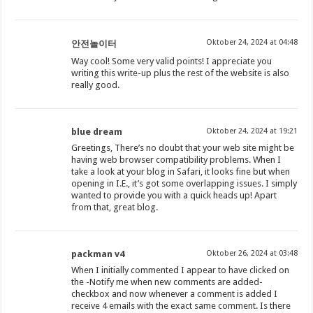
Oktober 24, 2024 at 04:48
안전놀이터
Way cool! Some very valid points! I appreciate you
writing this write-up plus the rest of the website is also
really good.
blue dream
Oktober 24, 2024 at 19:21
Greetings, There’s no doubt that your web site might be
having web browser compatibility problems. When I
take a look at your blog in Safari, it looks fine but when
opening in I.E., it’s got some overlapping issues. I simply
wanted to provide you with a quick heads up! Apart
from that, great blog.
packman v4
Oktober 26, 2024 at 03:48
When I initially commented I appear to have clicked on
the -Notify me when new comments are added-
checkbox and now whenever a comment is added I
receive 4 emails with the exact same comment. Is there