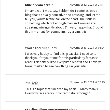
blue dream strain
November 12, 2024 at 21:41
I’m amazed, I must say. Seldom do I come across a
blog that’s equally educative and amusing, and let me
tell you, you’ve hit the nail on the head. The issue is
something which not enough men and women are
speaking intelligently about. I’m very happy that I found
this in my hunt for something regarding this.
tool steel suppliers
November 13, 2024 at 05:04
I was very happy to find this great site. I need to to
thank you for your time for this particularly fantastic
read!! I definitely liked every little bit of it and I have you
book-marked to see new things in your site.
November 13, 2024 at 12:29
스키강습
This is a topic that’s near to my heart… Many thanks!
Exactly where are your contact details though?
sterling silver engagement rings