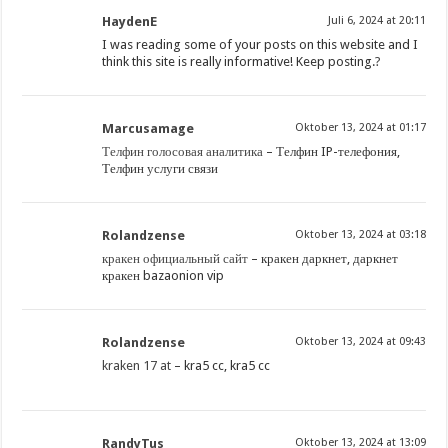
HaydenE
Juli 6, 2024 at 20:11
I was reading some of your posts on this website and I
think this site is really informative! Keep posting.
?
Marcusamage
Oktober 13, 2024 at 01:17
Телфин голосовая аналитика
– Телфин IP-телефония,
Телфин услуги связи
Rolandzense
Oktober 13, 2024 at 03:18
кракен официальный сайт
– кракен даркнет, даркнет
кракен bazaonion vip
Rolandzense
Oktober 13, 2024 at 09:43
kraken 17 at
– kra5 cc, kra5 cc
RandyTus
Oktober 13, 2024 at 13:09