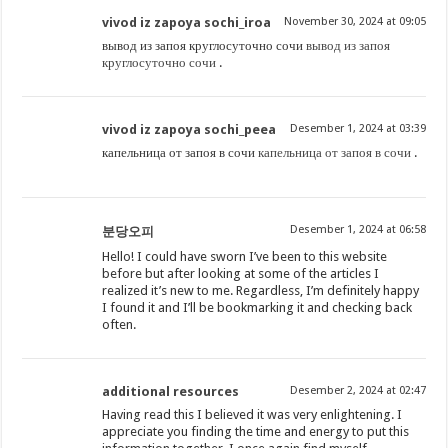
vivod iz zapoya sochi_iroa
November 30, 2024 at 09:05
вывод из запоя круглосуточно сочи
вывод из запоя
круглосуточно сочи
.
vivod iz zapoya sochi_peea
Desember 1, 2024 at 03:39
капельница от запоя в сочи
капельница от запоя в сочи
.
Desember 1, 2024 at 06:58
분당오피
Hello! I could have sworn I’ve been to this website
before but after looking at some of the articles I
realized it’s new to me. Regardless, I’m definitely happy
I found it and I’ll be bookmarking it and checking back
often.
additional resources
Desember 2, 2024 at 02:47
Having read this I believed it was very enlightening. I
appreciate you finding the time and energy to put this