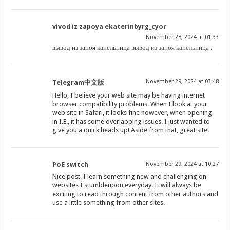
vivod iz zapoya ekaterinbyrg_cyor
November 28, 2024 at 01:33
вывод из запоя капельница
вывод из запоя капельница
.
November 29, 2024 at 03:48
Telegram中文版
Hello, I believe your web site may be having internet
browser compatibility problems. When I look at your
web site in Safari, it looks fine however, when opening
in I.E., it has some overlapping issues. I just wanted to
give you a quick heads up! Aside from that, great site!
PoE switch
November 29, 2024 at 10:27
Nice post. I learn something new and challenging on
websites I stumbleupon everyday. It will always be
exciting to read through content from other authors and
use a little something from other sites.