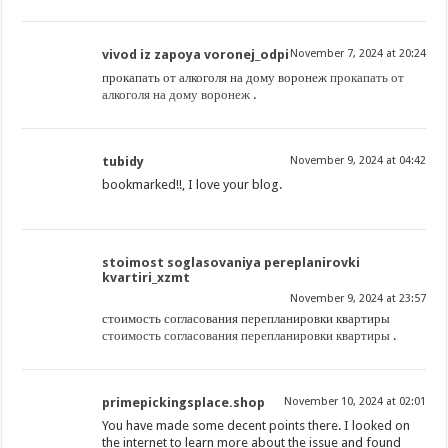
vivod iz zapoya voronej_odpi
November 7, 2024 at 20:24
прокапать от алкоголя на дому воронеж
прокапать от
алкоголя на дому воронеж
.
tubidy
November 9, 2024 at 04:42
bookmarked!!, I love your blog.
stoimost soglasovaniya pereplanirovki
kvartiri_xzmt
November 9, 2024 at 23:57
стоимость согласования перепланировки квартиры
стоимость согласования перепланировки квартиры
.
primepickingsplace.shop
November 10, 2024 at 02:01
You have made some decent points there. I looked on
the internet to learn more about the issue and found