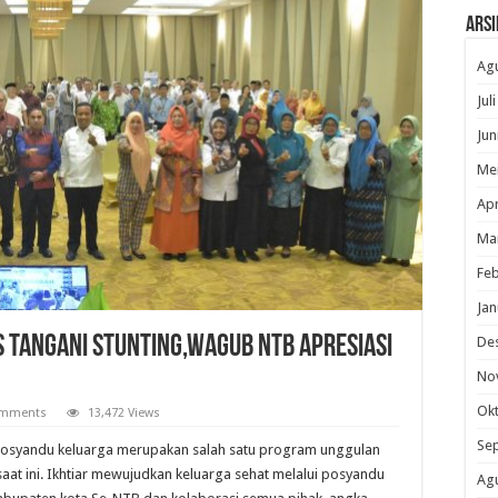
Arsi
Ag
Jul
Jun
Me
Apr
Ma
Feb
Jan
s Tangani Stunting,Wagub NTB Apresiasi
De
No
Ok
omments
13,472 Views
Se
posyandu keluarga merupakan salah satu program unggulan
aat ini. Ikhtiar mewujudkan keluarga sehat melalui posyandu
Ag