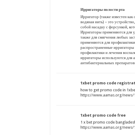
Ирригаторы полости рта
Ирригатор (также известен как
водяная нить) – это устройство
собой насадку с форсункой, кот
Ирригаторы применяются для уда
также для смягчения любых за
применяются для профилактики 
распространенные ирригаторы и
профилактики и лечения воспале
ирригаторы используются для а
антибактериальных препаратов..
1xbet promo code registra
how to get promo code in 1xbet.
https://www.aamas.org/news/1x
1xbet promo code free
1 x bet promo code bangladesh.
https://www.aamas.org/news/1x