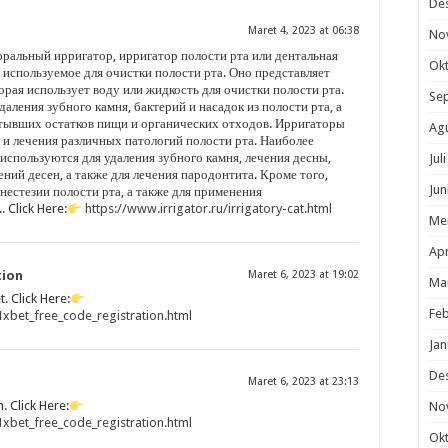
De
Maret 4, 2023 at 06:38
No
 оральный ирригатор, ирригатор полости рта или дентальная
Ok
, используемое для очистки полости рта. Оно представляет
орая использует воду или жидкость для очистки полости рта.
Se
ления зубного камня, бактерий и насадок из полости рта, а
стывших остатков пищи и органических отходов. Ирригаторы
Ag
и лечения различных патологий полости рта. Наиболее
спользуются для удаления зубного камня, лечения десны,
Jul
ний десен, а также для лечения пародонтита. Кроме того,
Jun
нестезии полости рта, а также для применения
 Click Here:
https://www.irrigator.ru/irrigatory-cat.html
Me
Apr
tion
Maret 6, 2023 at 19:02
Ma
 Click Here:
Feb
bet_free_code_registration.html
Jan
De
Maret 6, 2023 at 23:13
 Click Here:
No
bet_free_code_registration.html
Ok