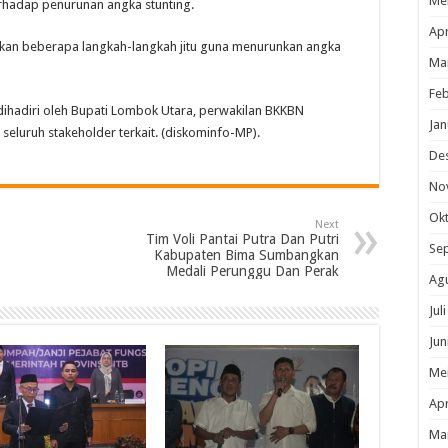
Me
erhadap penurunan angka stunting.
Apr
iapkan beberapa langkah-langkah jitu guna menurunkan angka
Ma
Feb
dihadiri oleh Bupati Lombok Utara, perwakilan BKKBN
Jan
eluruh stakeholder terkait. (diskominfo-MP).
De
No
Ok
Next
Tim Voli Pantai Putra Dan Putri
Se
Kabupaten Bima Sumbangkan
Medali Perunggu Dan Perak
Ag
Jul
Jun
Me
Apr
Ma