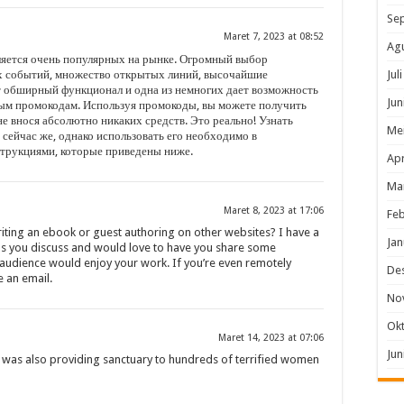
Se
Maret 7, 2023 at 08:52
Ag
ляется очень популярных на рынке. Огромный выбор
Jul
 событий, множество открытых линий, высочайшие
т обширный функционал и одна из немногих дает возможность
Jun
ным промокодам. Используя промокоды, вы можете получить
 внося абсолютно никаких средств. Это реально! Узнать
Me
сейчас же, однако использовать его необходимо в
струкциями, которые приведены ниже.
Apr
Ma
Maret 8, 2023 at 17:06
Feb
iting an ebook or guest authoring on other websites? I have a
Jan
s you discuss and would love to have you share some
 audience would enjoy your work. If you’re even remotely
De
e an email.
No
Ok
Maret 14, 2023 at 07:06
Jun
 was also providing sanctuary to hundreds of terrified women