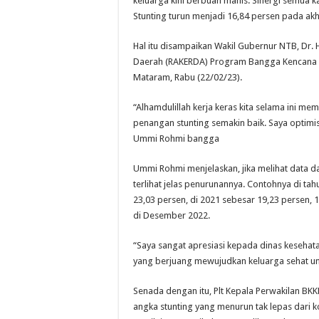
keluarga kini berbuah manis. Sinergi semua 
Stunting turun menjadi 16,84 persen pada akh
Hal itu disampaikan Wakil Gubernur NTB, Dr. H
Daerah (RAKERDA) Program Bangga Kencana d
Mataram, Rabu (22/02/23).
“Alhamdulillah kerja keras kita selama ini me
penangan stunting semakin baik. Saya optimis
Ummi Rohmi bangga
Ummi Rohmi menjelaskan, jika melihat data da
terlihat jelas penurunannya. Contohnya di ta
23,03 persen, di 2021 sebesar 19,23 persen, 
di Desember 2022.
“Saya sangat apresiasi kepada dinas kesehat
yang berjuang mewujudkan keluarga sehat u
Senada dengan itu, Plt Kepala Perwakilan BK
angka stunting yang menurun tak lepas dari k