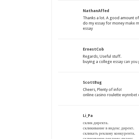
NathanAffed
Thanks a lot. A good amount of
do my essay for money
make m
essay
ErnestCob
Regards, Useful stuff.
buying a college essay
can you 
ScottBug
Cheers, Plenty of info!
online casino roulette
wynnbet o
Li_Pa
склик директа
.
скликивание в яндекс директ
.
скликать рекламу конкурента
.
скликивание рекламы яндекс
.