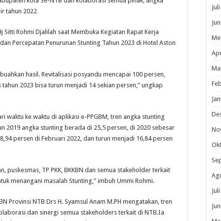
kabupaten kota Se-NTB dan kolaborasi semua pihak, angka
Jul
ir tahun 2022
Jun
j Sitti Rohmi Djalilah saat Membuka Kegiatan Rapat Kerja
Me
an Percepatan Penurunan Stunting Tahun 2023 di Hotel Aston
Apr
Ma
mbuahkan hasil. Revitalisasi posyandu mencapai 100 persen,
Feb
 tahun 2023 bisa turun menjadi 14 sekian persen,” ungkap
Jan
De
ri waktu ke waktu di aplikasi e-PPGBM, tren angka stunting
hun 2019 angka stunting berada di 25,5 persen, di 2020 sebesar
No
18,94 persen di Februari 2022, dan turun menjadi 16,84 persen
Ok
Se
an, puskesmas, TP PKK, BKKBN dan semua stakeholder terkait
Ag
ntuk menangani masalah Stunting,” imbuh Ummi Rohmi.
Jul
KBN Provinsi NTB Drs H. Syamsul Anam M.PH mengatakan, tren
Jun
olaborasi dan sinergi semua stakeholders terkait di NTB.Ia