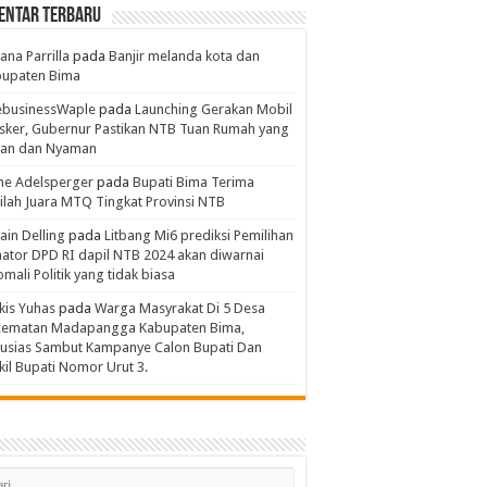
entar Terbaru
ana Parrilla
pada
Banjir melanda kota dan
bupaten Bima
ebusinessWaple
pada
Launching Gerakan Mobil
ker, Gubernur Pastikan NTB Tuan Rumah yang
an dan Nyaman
ne Adelsperger
pada
Bupati Bima Terima
ilah Juara MTQ Tingkat Provinsi NTB
in Delling
pada
Litbang Mi6 prediksi Pemilihan
ator DPD RI dapil NTB 2024 akan diwarnai
mali Politik yang tidak biasa
kis Yuhas
pada
Warga Masyrakat Di 5 Desa
cematan Madapangga Kabupaten Bima,
tusias Sambut Kampanye Calon Bupati Dan
il Bupati Nomor Urut 3.