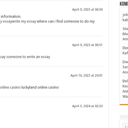
Kom
April 9, 2023 at 06:50
Joh
 information.
ka
y essaywrite my essay
where can i find someone to do my
Sit
Mas
Am
April 9, 2023 at 06:51
Ele
Kaf
pay someone to write an essay
Dwa
Sen
Ano
April 10, 2023 at 20:01
Bel
Ke
nline casino
luckyland online casino
An
Wak
April 3, 2024 at 02:20