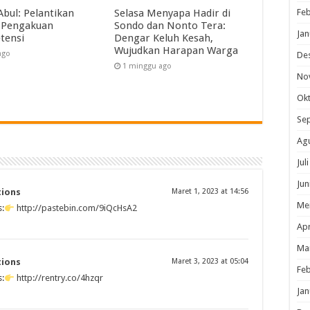
Feb
Abul: Pelantikan
Selasa Menyapa Hadir di
 Pengakuan
Sondo dan Nonto Tera:
Jan
tensi
Dengar Keluh Kesah,
Wujudkan Harapan Warga
ago
De
1 minggu ago
No
Ok
Se
Ag
Jul
Jun
tions
Maret 1, 2023 at 14:56
Me
:
http://pastebin.com/9iQcHsA2
Apr
Ma
tions
Maret 3, 2023 at 05:04
Feb
:
http://rentry.co/4hzqr
Jan