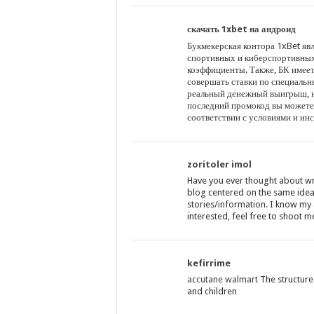
скачать 1xbet на андроид
Букмекерская контора 1xBet яв
спортивных и киберспортивных
коэффициенты. Также, БК имее
совершать ставки по специаль
реальный денежный выигрыш, не
последний промокод вы можете 
соответствии с условиями и ин
zoritoler imol
Have you ever thought about wr
blog centered on the same idea
stories/information. I know my
interested, feel free to shoot m
kefirrime
accutane walmart
The structure
and children