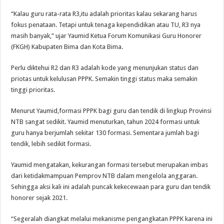
“Kalau guru rata-rata R3,itu adalah prioritas kalau sekarang harus
fokus penataan. Tetapi untuk tenaga kependidikan atau TU, R3 nya
masih banyak,” ujar Yaumid Ketua Forum Komunikasi Guru Honorer
(FKGH) Kabupaten Bima dan Kota Bima.
Perlu diktehui R2 dan R3 adalah kode yang menunjukan status dan
priotas untuk kelulusan PPPK. Semakin tinggi status maka semakin
tinggi prioritas.
Menurut Yaumid,formasi PPPK bagi guru dan tendik di lingkup Provinsi
NTB sangat sedikit. Yaumid menuturkan, tahun 2024 formasi untuk
guru hanya berjumlah sekitar 130 formasi. Sementara jumlah bagi
tendik, lebih sedikit formasi.
Yaumid mengatakan, kekurangan formasi tersebut merupakan imbas
dari ketidakmampuan Pemprov NTB dalam mengelola anggaran.
Sehingga aksi kali ini adalah puncak kekecewaan para guru dan tendik
honorer sejak 2021.
“Segeralah diangkat melalui mekanisme pengangkatan PPPK karena ini