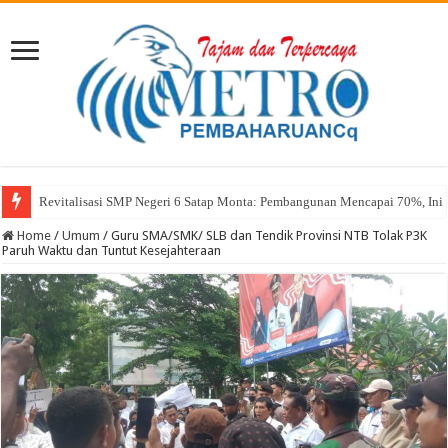
Revitalisasi SMP Negeri 6 Satap Monta: Pembangunan Mencapai 70%, Ini 
Sekda Abul: Pelantikan adalah Pengakuan Kompetensi
Home
/
Umum
/
Guru SMA/SMK/ SLB dan Tendik Provinsi NTB Tolak P3K
Paruh Waktu dan Tuntut Kesejahteraan