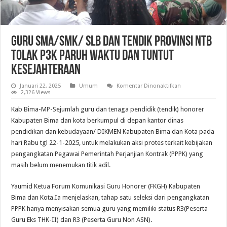
Guru SMA/SMK/ SLB dan Tendik Provinsi NTB
Tolak P3K Paruh Waktu dan Tuntut
Kesejahteraan
pada
Januari 22, 2025
Umum
Komentar Dinonaktifkan
Guru
2,326 Views
SMA/SMK/
SLB
Kab Bima-MP-Sejumlah guru dan tenaga pendidik (tendik) honorer
dan
Tendik
Kabupaten Bima dan kota berkumpul di depan kantor dinas
Provinsi
pendidikan dan kebudayaan/ DIKMEN Kabupaten Bima dan Kota pada
NTB
Tolak
hari Rabu tgl 22-1-2025, untuk melakukan aksi protes terkait kebijakan
P3K
Paruh
pengangkatan Pegawai Pemerintah Perjanjian Kontrak (PPPK) yang
Waktu
masih belum menemukan titik adil.
dan
Tuntut
Kesejahteraan
Yaumid Ketua Forum Komunikasi Guru Honorer (FKGH) Kabupaten
Bima dan Kota.Ia menjelaskan, tahap satu seleksi dari pengangkatan
PPPK hanya menyisakan semua guru yang memiliki status R3(Peserta
Guru Eks THK-II) dan R3 (Peserta Guru Non ASN).