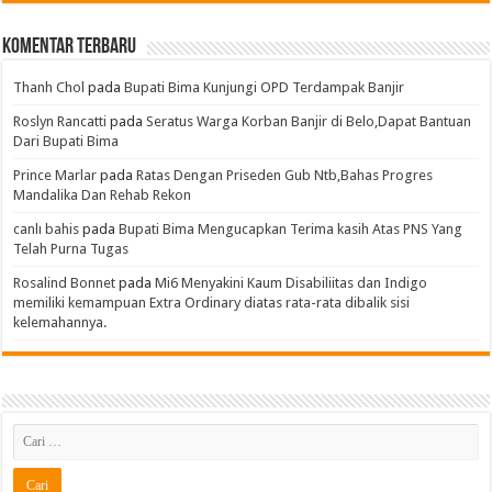
Komentar Terbaru
Thanh Chol
pada
Bupati Bima Kunjungi OPD Terdampak Banjir
Roslyn Rancatti
pada
Seratus Warga Korban Banjir di Belo,Dapat Bantuan
Dari Bupati Bima
Prince Marlar
pada
Ratas Dengan Priseden Gub Ntb,Bahas Progres
Mandalika Dan Rehab Rekon
canlı bahis
pada
Bupati Bima Mengucapkan Terima kasih Atas PNS Yang
Telah Purna Tugas
Rosalind Bonnet
pada
Mi6 Menyakini Kaum Disabiliitas dan Indigo
memiliki kemampuan Extra Ordinary diatas rata-rata dibalik sisi
kelemahannya.