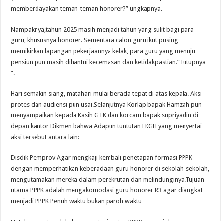
memberdayakan teman-teman honorer?” ungkapnya.
Nampaknya,tahun 2025 masih menjadi tahun yang sulit bagi para
guru, khususnya honorer. Sementara calon guru ikut pusing
memikirkan lapangan pekerjaannya kelak, para guru yang menuju
pensiun pun masih dihantui kecemasan dan ketidakpastian.”Tutupnya
“.
Hari semakin siang, matahari mulai berada tepat di atas kepala. Aksi
protes dan audiensi pun usai.Selanjutnya Korlap bapak Hamzah pun
menyampaikan kepada Kasih GTK dan korcam bapak supriyadin di
depan kantor Dikmen bahwa Adapun tuntutan FKGH yang menyertai
aksi tersebut antara lain:
Disdik Pemprov Agar mengkaji kembali penetapan formasi PPPK
dengan memperhatikan keberadaan guru honorer di sekolah-sekolah,
mengutamakan mereka dalam perekrutan dan melindunginya.Tujuan
utama PPPK adalah mengakomodasi guru honorer R3 agar diangkat
menjadi PPPK Penuh waktu bukan paroh waktu