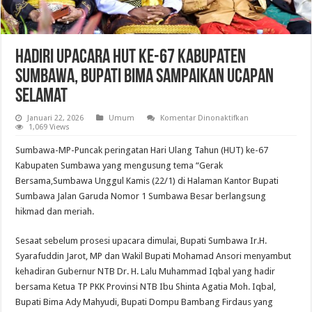
Hadiri Upacara HUT ke-67 Kabupaten
Sumbawa, Bupati Bima Sampaikan Ucapan
Selamat
pada
Januari 22, 2026
Umum
Komentar Dinonaktifkan
Hadiri
1,069 Views
Upacara
HUT
‎Sumbawa-MP-Puncak peringatan Hari Ulang Tahun (HUT) ke-67
ke-
67
Kabupaten Sumbawa yang mengusung tema “Gerak
Kabupaten
Bersama,Sumbawa Unggul Kamis (22/1) di Halaman Kantor Bupati
Sumbawa,
Bupati
Sumbawa Jalan Garuda Nomor 1 Sumbawa Besar berlangsung
Bima
Sampaikan
hikmad dan meriah.
Ucapan
Selamat
Sesaat sebelum prosesi upacara dimulai, Bupati Sumbawa Ir.H.
Syarafuddin Jarot, MP dan Wakil Bupati Mohamad Ansori menyambut
kehadiran Gubernur NTB Dr. H. Lalu Muhammad Iqbal yang hadir
bersama Ketua TP PKK Provinsi NTB Ibu Shinta Agatia Moh. Iqbal,
Bupati Bima Ady Mahyudi, Bupati Dompu Bambang Firdaus yang