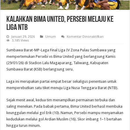
Kalahkan Bima United, Persebi Melaju ke
Liga NTB
pada
Januari 29, 2026
Umum
Komentar Dinonaktifkan
Kalahkan
3,185 Views
Bima
United,
Sumbawa Barat-MP-Laga Final Liga IV Zona Pulau Sumbawa yang
Persebi
Melaju
mempertemukan Persebi vs Bima United yang berlangsung Kamis
ke
(29/01/26) di Stadion Lalu Magaparang, Taliwang, Kabupaten
Liga
NTB
Sumbawa Barat (KSB) berlangsung seru.
Laga ini merupakan partai empat besar sekaligus penentuan untuk
memperebutkan satu tiket menuju Liga Nusa Tenggara Barat (NTB).
Sejak menit awal, kedua tim menampilkan permainan terbuka dan
saling menekan. Pada babak pertama, Bima United berhasil membuka
keunggulan melalui gol Erik (10). Namun, Persebi mampu menyamakan
kedudukan melalui gol Ardian Muslim (16). Skor imbang 1–1 bertahan
hingga turun minum.