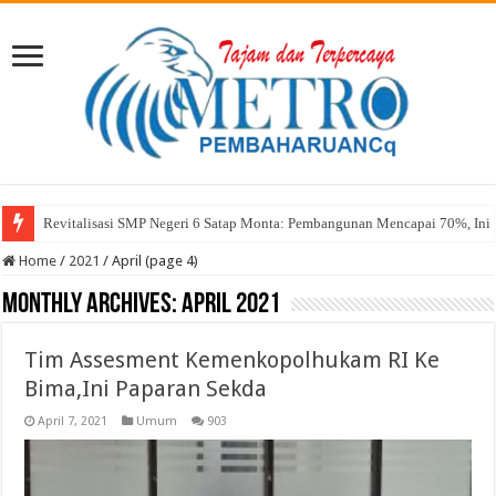
Sekda Abul: Pelantikan adalah Pengakuan Kompetensi
Home
/
2021
/
April (page 4)
Monthly Archives:
April 2021
Tim Assesment Kemenkopolhukam RI Ke
Bima,Ini Paparan Sekda
April 7, 2021
Umum
903