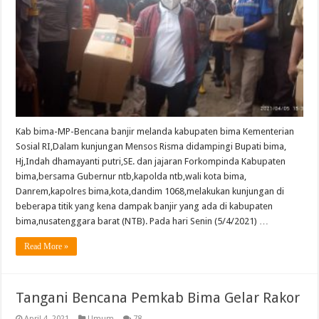
Kab bima-MP-Bencana banjir melanda kabupaten bima Kementerian
Sosial RI,Dalam kunjungan Mensos Risma didampingi Bupati bima,
Hj,Indah dhamayanti putri,SE. dan jajaran Forkompinda Kabupaten
bima,bersama Gubernur ntb,kapolda ntb,wali kota bima,
Danrem,kapolres bima,kota,dandim 1068,melakukan kunjungan di
beberapa titik yang kena dampak banjir yang ada di kabupaten
bima,nusatenggara barat (NTB). Pada hari Senin (5/4/2021) …
Read More »
Tangani Bencana Pemkab Bima Gelar Rakor
April 4, 2021
Umum
78