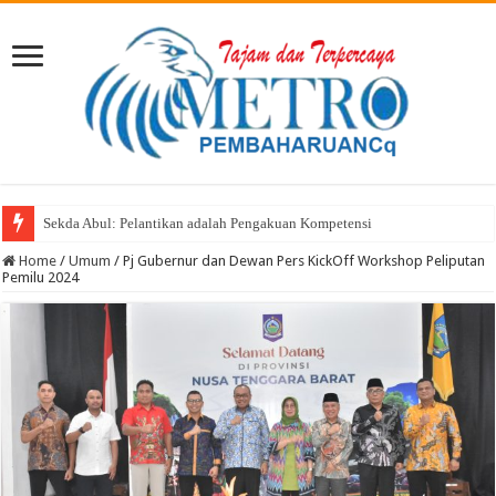
Sekda Abul: Pelantikan adalah Pengakuan Kompetensi
Selasa Menyapa Hadir di Sondo dan Nonto Tera: Dengar Keluh Kesah, Wu
Home
/
Umum
/
Pj Gubernur dan Dewan Pers KickOff Workshop Peliputan
Pemilu 2024