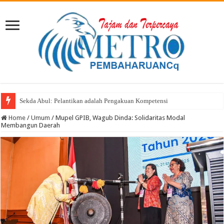
Sekda Abul: Pelantikan adalah Pengakuan Kompetensi
Selasa Menyapa Hadir di Sondo dan Nonto Tera: Dengar Keluh Kesah, Wu
Home
/
Umum
/
Mupel GPIB, Wagub Dinda: Solidaritas Modal
Membangun Daerah