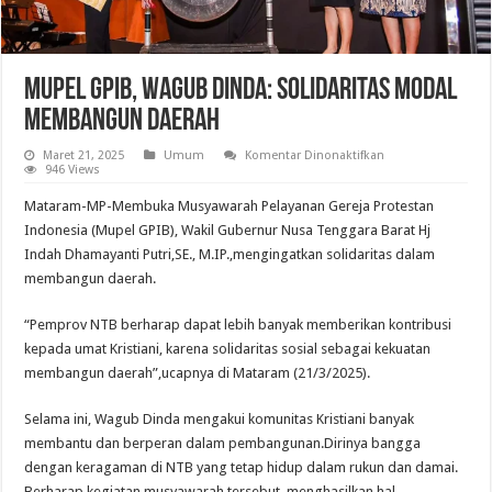
Mupel GPIB, Wagub Dinda: Solidaritas Modal
Membangun Daerah
pada
Maret 21, 2025
Umum
Komentar Dinonaktifkan
Mupel
946 Views
GPIB,
Wagub
Mataram-MP-Membuka Musyawarah Pelayanan Gereja Protestan
Dinda:
Solidaritas
Indonesia (Mupel GPIB), Wakil Gubernur Nusa Tenggara Barat Hj
Modal
Indah Dhamayanti Putri,SE., M.IP.,mengingatkan solidaritas dalam
Membangun
Daerah
membangun daerah.
“Pemprov NTB berharap dapat lebih banyak memberikan kontribusi
kepada umat Kristiani, karena solidaritas sosial sebagai kekuatan
membangun daerah”,ucapnya di Mataram (21/3/2025).
Selama ini, Wagub Dinda mengakui komunitas Kristiani banyak
membantu dan berperan dalam pembangunan.Dirinya bangga
dengan keragaman di NTB yang tetap hidup dalam rukun dan damai.
Berharap kegiatan musyawarah tersebut, menghasilkan hal