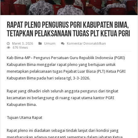
Rapat Pleno Pengurus PGRI Kabupaten Bima,
Tetapkan Pelaksanaan Tugas PLT Ketua PGRI
pada
Maret 3, 2026
Umum
Komentar Dinonaktifkan
Rapat
676 Views
Pleno
Pengurus
Kab Bima-MP– Pengurus Persatuan Guru Republik Indonesia (PGRI)
PGRI
Kabupaten
Kabupaten Bima menggelar rapat pleno yang bertujuan untuk
Bima,
menetapkan pelaksanaan tugas Pejabat Luar Biasa (PLT) Ketua PGRI
Tetapkan
Pelaksanaan
Kabupaten Bima pada hari selasa tgl, 3-3-2026.
Tugas
PLT
Ketua
Rapat yang dihadiri oleh seluruh anggota pengurus dari tingkat
PGRI
kecamatan ini berlangsung di ruang rapat utama kantor PGRI
Kabupaten Bima.
Tujuan Utama Rapat
Rapat pleno ini diadakan sebagai tindak lanjut dari kondisi yang
mengharuskan adanya pengganti sementara dalam jabatan Ketua