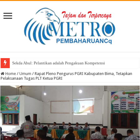
Sekda Abul: Pelantikan adalah Pengakuan Kompetensi
Selasa Menyapa Hadir di Sondo dan Nonto Tera: Dengar Keluh Kesah, Wu
Home
/
Umum
/
Rapat Pleno Pengurus PGRI Kabupaten Bima, Tetapkan
Pelaksanaan Tugas PLT Ketua PGRI