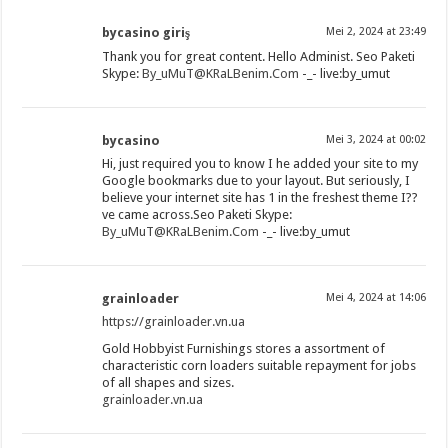
bycasino giriş
Mei 2, 2024 at 23:49
Thank you for great content. Hello Administ. Seo Paketi
Skype:
By_uMuT@KRaLBenim.Com
-_- live:by_umut
bycasino
Mei 3, 2024 at 00:02
Hi, just required you to know I he added your site to my
Google bookmarks due to your layout. But seriously, I
believe your internet site has 1 in the freshest theme I??
ve came across.Seo Paketi Skype:
By_uMuT@KRaLBenim.Com
-_- live:by_umut
grainloader
Mei 4, 2024 at 14:06
https://grainloader.vn.ua
Gold Hobbyist Furnishings stores a assortment of
characteristic corn loaders suitable repayment for jobs
of all shapes and sizes.
grainloader.vn.ua