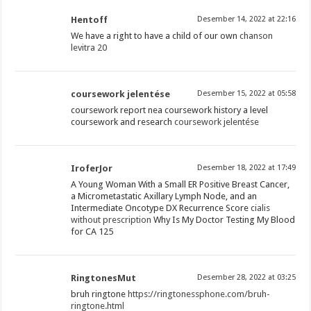
Hentoff
Desember 14, 2022 at 22:16
We have a right to have a child of our own
chanson
levitra 20
coursework jelentése
Desember 15, 2022 at 05:58
coursework report nea coursework history a level
coursework and research
coursework jelentése
IroferJor
Desember 18, 2022 at 17:49
A Young Woman With a Small ER Positive Breast Cancer,
a Micrometastatic Axillary Lymph Node, and an
Intermediate Oncotype DX Recurrence Score
cialis
without prescription
Why Is My Doctor Testing My Blood
for CA 125
RingtonesMut
Desember 28, 2022 at 03:25
bruh ringtone
https://ringtonessphone.com/bruh-
ringtone.html