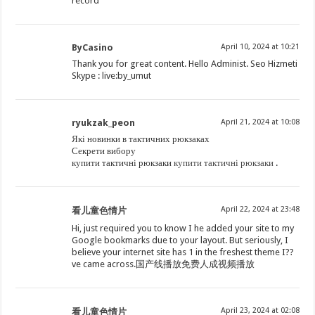
record
ByCasino
April 10, 2024 at 10:21
Thank you for great content. Hello Administ. Seo Hizmeti
Skype : live:by_umut
ryukzak_peon
April 21, 2024 at 10:08
Які новинки в тактичних рюкзаках
Секрети вибору
купити тактичні рюкзаки
купити тактичні рюкзаки
.
April 22, 2024 at 23:48
看儿童色情片
Hi, just required you to know I he added your site to my
Google bookmarks due to your layout. But seriously, I
believe your internet site has 1 in the freshest theme I??
ve came across.国产线播放免费人成视频播放
April 23, 2024 at 02:08
看儿童色情片