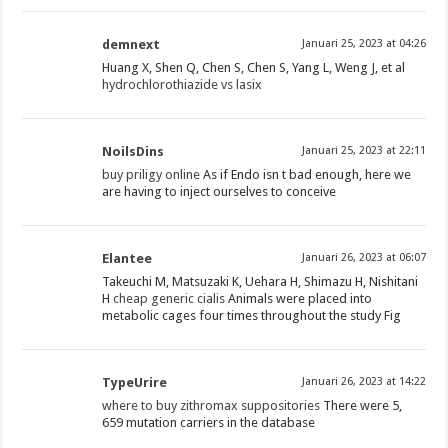
demnext
Januari 25, 2023 at 04:26
Huang X, Shen Q, Chen S, Chen S, Yang L, Weng J, et al
hydrochlorothiazide vs lasix
NoilsDins
Januari 25, 2023 at 22:11
buy priligy online
As if Endo isn t bad enough, here we
are having to inject ourselves to conceive
Elantee
Januari 26, 2023 at 06:07
Takeuchi M, Matsuzaki K, Uehara H, Shimazu H, Nishitani
H
cheap generic cialis
Animals were placed into
metabolic cages four times throughout the study Fig
TypeUrire
Januari 26, 2023 at 14:22
where to buy zithromax suppositories
There were 5,
659 mutation carriers in the database