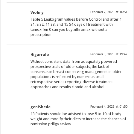
Violiny
Februari 2, 2023 at 16:51
Table 5 Leukogram values before Control and after 4
S1, 8 S2, 11 S3, and 15 S4 days of treatment with
tamoxifen 0
can you buy zithromax without a
prescription
Higarralo
Februari 3, 2023 at 19:42
Without consistent data from adequately powered
prospective trials of older subjects, the lack of
consensus in breast conserving management in older
populations is reflected by numerous small
retrospective series reporting diverse treatment
approaches and results
clomid and alcohol
geniShede
Februari 4, 2023 at 01:50
13 Patients should be advised to lose 5 to 10 of body
weight and modify their diets to increase the chances of
remission
priligy review