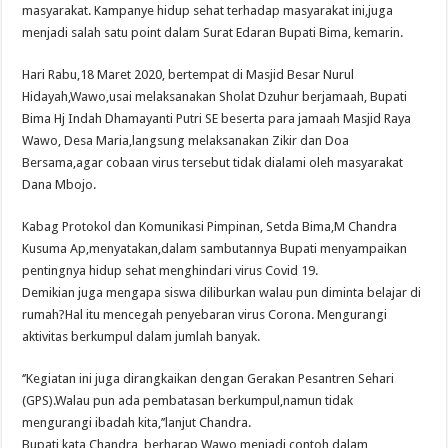
masyarakat. Kampanye hidup sehat terhadap masyarakat ini,juga
menjadi salah satu point dalam Surat Edaran Bupati Bima, kemarin.
Hari Rabu,18 Maret 2020, bertempat di Masjid Besar Nurul
Hidayah,Wawo,usai melaksanakan Sholat Dzuhur berjamaah, Bupati
Bima Hj Indah Dhamayanti Putri SE beserta para jamaah Masjid Raya
Wawo, Desa Maria,langsung melaksanakan Zikir dan Doa
Bersama,agar cobaan virus tersebut tidak dialami oleh masyarakat
Dana Mbojo.
Kabag Protokol dan Komunikasi Pimpinan, Setda Bima,M Chandra
Kusuma Ap,menyatakan,dalam sambutannya Bupati menyampaikan
pentingnya hidup sehat menghindari virus Covid 19.
Demikian juga mengapa siswa diliburkan walau pun diminta belajar di
rumah?Hal itu mencegah penyebaran virus Corona. Mengurangi
aktivitas berkumpul dalam jumlah banyak.
‘’Kegiatan ini juga dirangkaikan dengan Gerakan Pesantren Sehari
(GPS).Walau pun ada pembatasan berkumpul,namun tidak
mengurangi ibadah kita,’’lanjut Chandra.
Bupati,kata Chandra, berharap Wawo menjadi contoh dalam