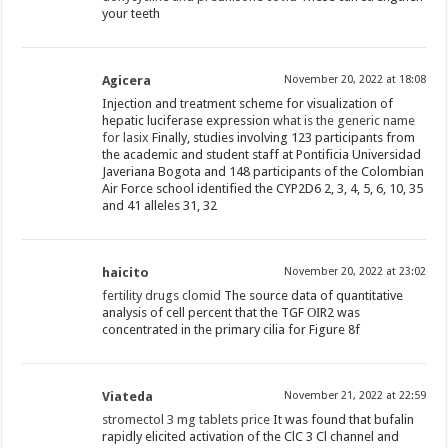
your teeth
Agicera
November 20, 2022 at 18:08
Injection and treatment scheme for visualization of
hepatic luciferase expression
what is the generic name
for lasix
Finally, studies involving 123 participants from
the academic and student staff at Pontificia Universidad
Javeriana Bogota and 148 participants of the Colombian
Air Force school identified the CYP2D6 2, 3, 4, 5, 6, 10, 35
and 41 alleles 31, 32
haicito
November 20, 2022 at 23:02
fertility drugs clomid
The source data of quantitative
analysis of cell percent that the TGF ОІR2 was
concentrated in the primary cilia for Figure 8f
Viateda
November 21, 2022 at 22:59
stromectol 3 mg tablets price
It was found that bufalin
rapidly elicited activation of the ClC 3 Cl channel and