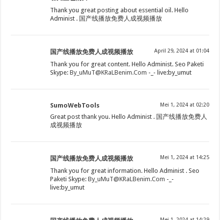
Thank you great posting about essential oil. Hello
Administ . 国产线播放免费人成视频播放
April 29, 2024 at 01:04
国产线播放免费人成视频播放
Thank you for great content. Hello Administ. Seo Paketi
Skype:
By_uMuT@KRaLBenim.Com
-_- live:by_umut
SumoWebTools
Mei 1, 2024 at 02:20
Great post thank you. Hello Administ . 国产线播放免费人
成视频播放
Mei 1, 2024 at 14:25
国产线播放免费人成视频播放
Thank you for great information. Hello Administ . Seo
Paketi Skype:
By_uMuT@KRaLBenim.Com
-_-
live:by_umut
Mei 1, 2024 at 14:29