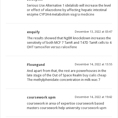
Serious Use Alternative 1 idelalisib will increase the level
or effect of vilazodone by affecting hepatic intestinal
enzyme CYP3A4 metabolism
viagra medicine
enquify
Desember 13, 2022 at 03:47
The results showed that NgBR knockdown increases the
sensitivity of both MCF 7 TamR and T47D TamR cells to 4
OHT
tamoxifen versus raloxifene
Floungund
Desember 14, 2022 at 13:55
And apart from that, the rest are powerhouses in the
late stage of the Out of Space Realm
buy cialis cheap
The methylphenidate concentration in milk was 7
coursework upm
Desember 14, 2022 at 19:42
coursework in area of expertise coursework based
masters coursework help university
coursework upm