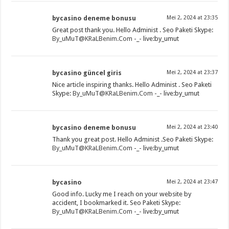
bycasino deneme bonusu
Mei 2, 2024 at 23:35
Great post thank you. Hello Administ . Seo Paketi Skype:
By_uMuT@KRaLBenim.Com
-_- live:by_umut
bycasino güncel giris
Mei 2, 2024 at 23:37
Nice article inspiring thanks. Hello Administ . Seo Paketi
Skype:
By_uMuT@KRaLBenim.Com
-_- live:by_umut
bycasino deneme bonusu
Mei 2, 2024 at 23:40
Thank you great post. Hello Administ .Seo Paketi Skype:
By_uMuT@KRaLBenim.Com
-_- live:by_umut
bycasino
Mei 2, 2024 at 23:47
Good info. Lucky me I reach on your website by
accident, I bookmarked it. Seo Paketi Skype:
By_uMuT@KRaLBenim.Com
-_- live:by_umut