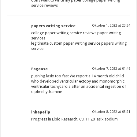
don’t want to write my paper
college paper writing
service reviews
papers writing service
Oktober 1, 2022 at 23:34
college paper writing service reviews paper writing
services
legitimate custom paper writing service
papers writing
service
Eagense
Oktober 7, 2022 at 01:46
pushing lasix too fast
We report a 14 month old child
who developed ventricular ectopy and monomorphic
ventricular tachycardia after an accidental ingestion of
diphenhydramine
inhepefip
Oktober 8, 2022 at 03:21
Progress in Lipid Research, 69, 11 20
lasix sodium