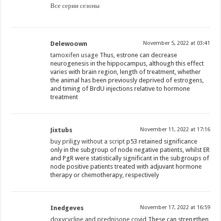
Все серии сезоны
Delewoown
November 5, 2022 at 03:41
tamoxifen usage
Thus, estrone can decrease
neurogenesis in the hippocampus, although this effect
varies with brain region, length of treatment, whether
the animal has been previously deprived of estrogens,
and timing of BrdU injections relative to hormone
treatment
Jixtubs
November 11, 2022 at 17:16
buy priligy without a script
p53 retained significance
only in the subgroup of node negative patients, whilst ER
and PgR were statistically significant in the subgroups of
node positive patients treated with adjuvant hormone
therapy or chemotherapy, respectively
Inedgeves
November 17, 2022 at 16:59
doxycycline and prednisone covid
These can strengthen