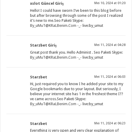
xslot Güncel Giriş
Mei 10, 2024 at 01:20
Hello! I could have sworn I’ve been to this blog before
but after browsing through some of the post I realized
it’s new to me.Seo Paketi Skype:
By_uMuT@KRaLBenim.Com
-_- live:by_umut
Starzbet Giriş
Mei 11, 2024 at 04:28
Great post thank you. Hello Administ . Seo Paketi Skype:
By_uMuT@KRaLBenim.Com
-_- live:by_umut
Starzbet
Mei 11, 2024 at 06:03
Hi, just required you to know I he added your site to my
Google bookmarks due to your layout. But seriously, I
believe your internet site has 1 in the freshest theme I??
ve came across.Seo Paketi Skype:
By_uMuT@KRaLBenim.Com
-_- live:by_umut
Starzbet
Mei 11, 2024 at 06:23
Everything is very open and very clear explanation of