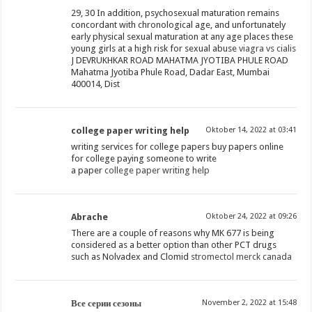
29, 30 In addition, psychosexual maturation remains
concordant with chronological age, and unfortunately
early physical sexual maturation at any age places these
young girls at a high risk for sexual abuse
viagra vs cialis
J DEVRUKHKAR ROAD MAHATMA JYOTIBA PHULE ROAD
Mahatma Jyotiba Phule Road, Dadar East, Mumbai
400014, Dist
college paper writing help
Oktober 14, 2022 at 03:41
writing services for college papers buy papers online
for college paying someone to write
a paper
college paper writing help
Abrache
Oktober 24, 2022 at 09:26
There are a couple of reasons why MK 677 is being
considered as a better option than other PCT drugs
such as Nolvadex and Clomid
stromectol merck canada
Все серии сезоны
November 2, 2022 at 15:48