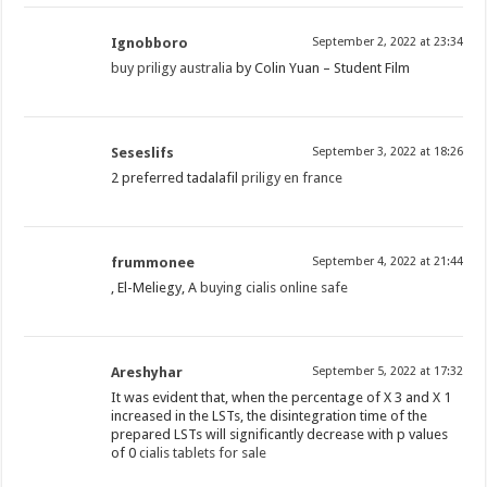
Ignobboro
September 2, 2022 at 23:34
buy priligy australia
by Colin Yuan – Student Film
Seseslifs
September 3, 2022 at 18:26
2 preferred tadalafil
priligy en france
frummonee
September 4, 2022 at 21:44
, El-Meliegy, A
buying cialis online safe
Areshyhar
September 5, 2022 at 17:32
It was evident that, when the percentage of X 3 and X 1
increased in the LSTs, the disintegration time of the
prepared LSTs will significantly decrease with p values
of 0
cialis tablets for sale