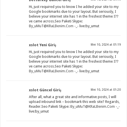
Hi, just required you to know I he added your site to my
Google bookmarks due to your layout. But seriously, I
believe your internet site has 1 in the freshest theme I??
ve came across.Seo Paketi Skype:
By_uMuT@KRaLBenim.Com
-_- live:by_umut
xslot Yeni Giriş
Mei 10, 2024 at 01:19
Hi, just required you to know I he added your site to my
Google bookmarks due to your layout. But seriously, I
believe your internet site has 1 in the freshest theme I??
ve came across.Seo Paketi Skype:
By_uMuT@KRaLBenim.Com
-_- live:by_umut
xslot Güncel Giriş
Mei 10, 2024 at 01:20
After all, what a great site and informative posts, I will
upload inbound link – bookmark this web site? Regards,
Reader.Seo Paketi Skype:
By_uMuT@KRaLBenim.Com
-_-
live:by_umut