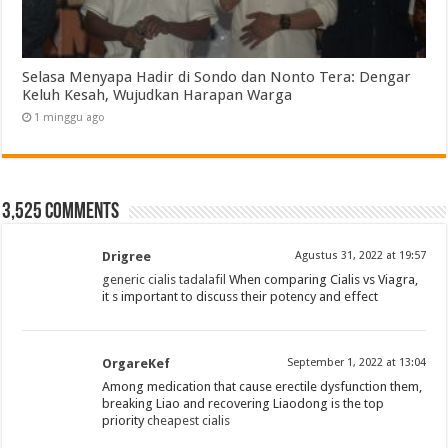
Selasa Menyapa Hadir di Sondo dan Nonto Tera: Dengar
Keluh Kesah, Wujudkan Harapan Warga
1 minggu ago
3,525 comments
Drigree
Agustus 31, 2022 at 19:57
generic cialis tadalafil
When comparing Cialis vs Viagra,
it s important to discuss their potency and effect
OrgareKef
September 1, 2022 at 13:04
Among medication that cause erectile dysfunction them,
breaking Liao and recovering Liaodong is the top
priority
cheapest cialis