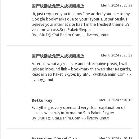
Mei 4, 2024 at 23:39
国产线播放免费人成视频播放
Hi, just required you to know I he added your site to my
Google bookmarks due to your layout. But seriously, I
believe your internet site has 1 in the freshest theme I??
ve came across.Seo Paketi Skype:
By_uMuT@KRaLBenim.Com
-_- live:by_umut
Mei 4, 2024 at 23:39
国产线播放免费人成视频播放
After all, what a great site and informative posts, I will
upload inbound link – bookmark this web site? Regards,
Reader.Seo Paketi Skype:
By_uMuT@KRaLBenim.Com
-_-
live:by_umut
Betturkey
Mei 10, 2024 at 01:18
Everything is very open and very clear explanation of
issues. was truly information.Seo Paketi Skype:
By_uMuT@KRaLBenim.Com
-_- live:by_umut
Betturkey Güncel Giriş
Mei 10, 2024 at 01:19