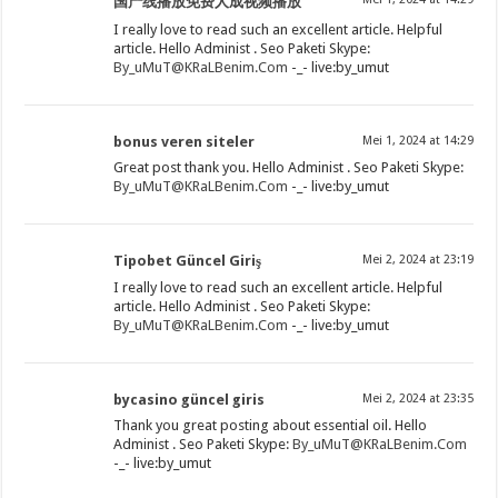
国产线播放免费人成视频播放
I really love to read such an excellent article. Helpful
article. Hello Administ . Seo Paketi Skype:
By_uMuT@KRaLBenim.Com
-_- live:by_umut
bonus veren siteler
Mei 1, 2024 at 14:29
Great post thank you. Hello Administ . Seo Paketi Skype:
By_uMuT@KRaLBenim.Com
-_- live:by_umut
Tipobet Güncel Giriş
Mei 2, 2024 at 23:19
I really love to read such an excellent article. Helpful
article. Hello Administ . Seo Paketi Skype:
By_uMuT@KRaLBenim.Com
-_- live:by_umut
bycasino güncel giris
Mei 2, 2024 at 23:35
Thank you great posting about essential oil. Hello
Administ . Seo Paketi Skype:
By_uMuT@KRaLBenim.Com
-_- live:by_umut