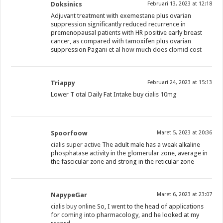
Doksinics
Februari 13, 2023 at 12:18
Adjuvant treatment with exemestane plus ovarian
suppression significantly reduced recurrence in
premenopausal patients with HR positive early breast
cancer, as compared with tamoxifen plus ovarian
suppression Pagani et al
how much does clomid cost
Triappy
Februari 24, 2023 at 15:13
Lower T otal Daily Fat Intake
buy cialis 10mg
Spoorfoow
Maret 5, 2023 at 20:36
cialis super active
The adult male has a weak alkaline
phosphatase activity in the glomerular zone, average in
the fascicular zone and strong in the reticular zone
NapypeGar
Maret 6, 2023 at 23:07
cialis buy online
So, I went to the head of applications
for coming into pharmacology, and he looked at my