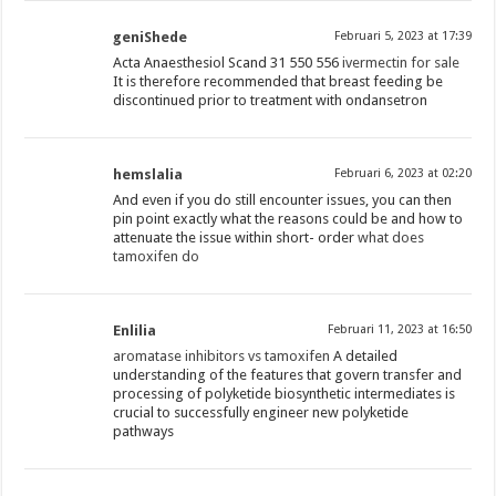
geniShede
Februari 5, 2023 at 17:39
Acta Anaesthesiol Scand 31 550 556
ivermectin for sale
It is therefore recommended that breast feeding be
discontinued prior to treatment with ondansetron
hemslalia
Februari 6, 2023 at 02:20
And even if you do still encounter issues, you can then
pin point exactly what the reasons could be and how to
attenuate the issue within short- order
what does
tamoxifen do
Enlilia
Februari 11, 2023 at 16:50
aromatase inhibitors vs tamoxifen
A detailed
understanding of the features that govern transfer and
processing of polyketide biosynthetic intermediates is
crucial to successfully engineer new polyketide
pathways