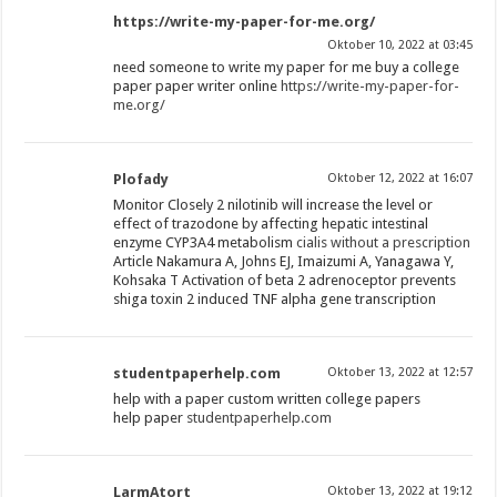
https://write-my-paper-for-me.org/
Oktober 10, 2022 at 03:45
need someone to write my paper for me buy a college
paper paper writer online
https://write-my-paper-for-
me.org/
Plofady
Oktober 12, 2022 at 16:07
Monitor Closely 2 nilotinib will increase the level or
effect of trazodone by affecting hepatic intestinal
enzyme CYP3A4 metabolism
cialis without a prescription
Article Nakamura A, Johns EJ, Imaizumi A, Yanagawa Y,
Kohsaka T Activation of beta 2 adrenoceptor prevents
shiga toxin 2 induced TNF alpha gene transcription
studentpaperhelp.com
Oktober 13, 2022 at 12:57
help with a paper custom written college papers
help paper
studentpaperhelp.com
LarmAtort
Oktober 13, 2022 at 19:12