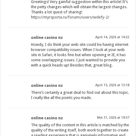
Greetings! Very gainful suggestion within this article! It’s
the petty changes which will obtain the largest changes.
Thanks a lot quest of sharing!
https://myrsporta.ru/forums/users/wdefy-2/
online casino nz
April 14, 2026 at 14:32
Howdy, I do think your web site could be having internet
browser compatibility issues. When I look at your web
site in Safari, it looks fine but when opening in IE, it has
some overlapping issues. I just wanted to provide you
with a quick heads up! Besides that, great blog.
online casino nz
April 15, 2026 at 13:18
There’s certainly a great deal to find out about this topic.
I really like all the points you made.
online casino nz
Mei 31, 2026 at 19:57
The quality of the content in this article is matched by the
quality of the writing itself, both work together to create
a reading experience that is genuinely informative and