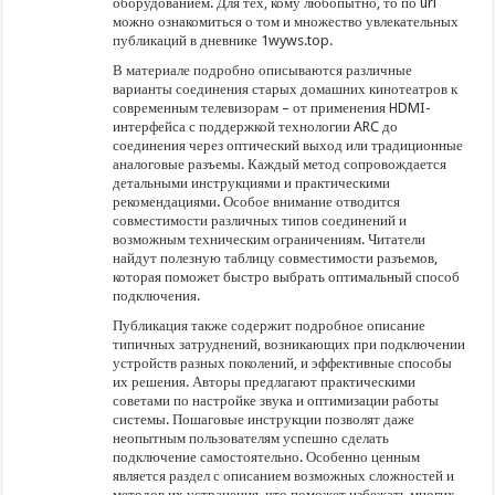
оборудованием. Для тех, кому любопытно, то по url
можно ознакомиться о том и множество увлекательных
публикаций в дневнике 1wyws.top.
В материале подробно описываются различные
варианты соединения старых домашних кинотеатров к
современным телевизорам – от применения HDMI-
интерфейса с поддержкой технологии ARC до
соединения через оптический выход или традиционные
аналоговые разъемы. Каждый метод сопровождается
детальными инструкциями и практическими
рекомендациями. Особое внимание отводится
совместимости различных типов соединений и
возможным техническим ограничениям. Читатели
найдут полезную таблицу совместимости разъемов,
которая поможет быстро выбрать оптимальный способ
подключения.
Публикация также содержит подробное описание
типичных затруднений, возникающих при подключении
устройств разных поколений, и эффективные способы
их решения. Авторы предлагают практическими
советами по настройке звука и оптимизации работы
системы. Пошаговые инструкции позволят даже
неопытным пользователям успешно сделать
подключение самостоятельно. Особенно ценным
является раздел с описанием возможных сложностей и
методов их устранения, что поможет избежать многих