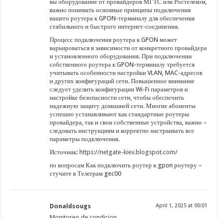
вы оборудование от провайдеров МГТС или Ростелеком,
важно понимать основные принципы подключения
вашего роутера к GPON-терминалу для обеспечения
стабильного и быстрого интернет-соединения.
Процесс подключения роутера к GPON может
варьироваться в зависимости от конкретного провайдера
и установленного оборудования. При подключении
собственного роутера к GPON-терминалу требуется
учитывать особенности настройки VLAN, MAC-адресов
и других конфигураций сети. Повышенное внимание
следует уделить конфигурации Wi-Fi параметров и
настройке безопасности сети, чтобы обеспечить
надежную защиту домашней сети. Многие абоненты
успешно устанавливают как стандартные роутеры
провайдера, так и свои собственные устройства, важно –
следовать инструкциям и корректно настраивать все
параметры подключения.
Источник:
https://netgate-kiev.blogspot.com/
по вопросам Как подключить роутер к gpon роутеру –
стучите в Телеграм gec00
Donaldsougs
April 1, 2025 at 00:01
Monitoreo de condicion