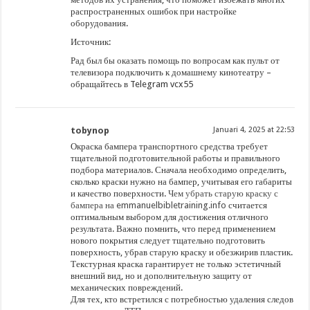
распространенных ошибок при настройке
оборудования.
Источник:
Рад был бы оказать помощь по вопросам как пульт от
телевизора подключить к домашнему кинотеатру –
обращайтесь в Telegram vcx55
tobynop
Januari 4, 2025 at 22:53
Окраска бампера транспортного средства требует
тщательной подготовительной работы и правильного
подбора материалов. Сначала необходимо определить,
сколько краски нужно на бампер, учитывая его габариты
и качество поверхности.
Чем убрать старую краску с
бампера на emmanuelbibletraining.info
считается
оптимальным выбором для достижения отличного
результата. Важно помнить, что перед применением
нового покрытия следует тщательно подготовить
поверхность, убрав старую краску и обезжирив пластик.
Текстурная краска гарантирует не только эстетичный
внешний вид, но и дополнительную защиту от
механических повреждений.
Для тех, кто встретился с потребностью удаления следов