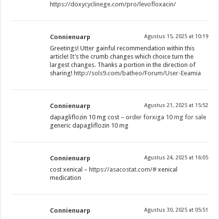
https://doxycyclinege.com/pro/levofloxacin/
Connienuarp
Agustus 15, 2025 at 10:19
Greetings! Utter gainful recommendation within this
article! It’s the crumb changes which choice turn the
largest changes. Thanks a portion in the direction of
sharing!
http://sols9.com/batheo/Forum/User-Eeamia
Connienuarp
Agustus 21, 2025 at 15:52
dapagliflozin 10 mg cost –
order forxiga 10 mg for sale
generic dapagliflozin 10 mg
Connienuarp
Agustus 24, 2025 at 16:05
cost xenical –
https://asacostat.com/#
xenical
medication
Connienuarp
Agustus 30, 2025 at 05:51