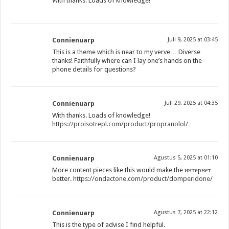
With thanks. Loads of knowledge!
Connienuarp
Juli 9, 2025 at 03:45
This is a theme which is near to my verve… Diverse
thanks! Faithfully where can I lay one’s hands on the
phone details for questions?
Connienuarp
Juli 29, 2025 at 04:35
With thanks. Loads of knowledge!
https://proisotrepl.com/product/propranolol/
Connienuarp
Agustus 5, 2025 at 01:10
More content pieces like this would make the интернет
better.
https://ondactone.com/product/domperidone/
Connienuarp
Agustus 7, 2025 at 22:12
This is the type of advise I find helpful.