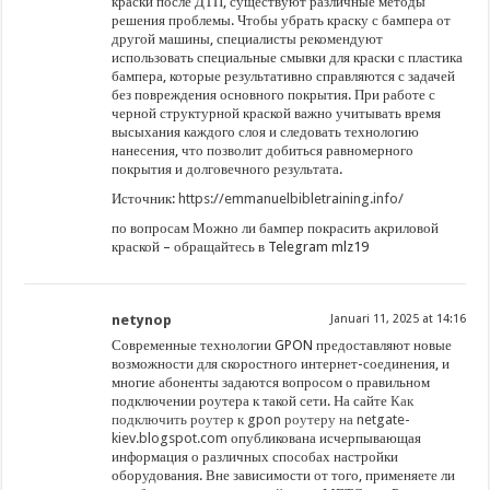
краски после ДТП, существуют различные методы
решения проблемы. Чтобы убрать краску с бампера от
другой машины, специалисты рекомендуют
использовать специальные смывки для краски с пластика
бампера, которые результативно справляются с задачей
без повреждения основного покрытия. При работе с
черной структурной краской важно учитывать время
высыхания каждого слоя и следовать технологию
нанесения, что позволит добиться равномерного
покрытия и долговечного результата.
Источник:
https://emmanuelbibletraining.info/
по вопросам Можно ли бампер покрасить акриловой
краской – обращайтесь в Telegram mlz19
netynop
Januari 11, 2025 at 14:16
Современные технологии GPON предоставляют новые
возможности для скоростного интернет-соединения, и
многие абоненты задаются вопросом о правильном
подключении роутера к такой сети. На сайте
Как
подключить роутер к gpon роутеру на netgate-
kiev.blogspot.com
опубликована исчерпывающая
информация о различных способах настройки
оборудования. Вне зависимости от того, применяете ли