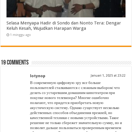
Selasa Menyapa Hadir di Sondo dan Nonto Tera: Dengar
Keluh Kesah, Wujudkan Harapan Warga
1 minggu ago
19 comments
lotynop
Januari 1, 2025 at 23:22
В современную цифровую эру все больше
пользователей сталкиваются с сложным выбором: что
делать со устаревшим домашним кинотеатром при
покупке нового телевизора? Многие ошибочно
полагают, что придется приобретать новую
акустическую систему. Однако существует несколько
действенных способов объединения прежней, но
качественной техники с новыми устройствами. Такое
решение не только сбережет значительную сумму, но и
позволит дальше пользоваться проверенным временем