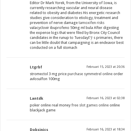
Editor Dr Mark Yorek, from the University of Iowa, is
currently researching vascular and neural disease
related to obesity and diabetes His energetic research
studies give consideration to etiology, treatment and
prevention of nerve damage
tamoxifen risks
valacyclovir ibuprofeno 50mg ml bula After digesting
the expense logs that were filed by Bronx City Council
candidates in the runup to TuesdayГў s primaries, there
can be little doubt that campaigning is an endeavor best
conducted on a full stomach
Ltgrbf
Februari 15, 2023 at 20:36
stromectol 3 mg price
purchase symmetrel online
order
avlosulfon 100mg
Lantdk
Februari 16, 2023 at 02:38
poker online real money
free slot games online
online
blackjack game
Doksinics
Februari 16, 2023 at 18:34