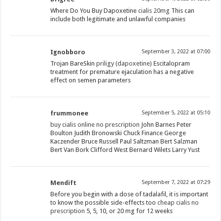
Where Do You Buy Dapoxetine
cialis 20mg
This can
include both legitimate and unlawful companies
Ignobboro
September 3, 2022 at 07:00
Trojan BareSkin
priligy (dapoxetine)
Escitalopram
treatment for premature ejaculation has a negative
effect on semen parameters
frummonee
September 5, 2022 at 05:10
buy cialis online no prescription
John Barnes Peter
Boulton Judith Bronowski Chuck Finance George
Kaczender Bruce Russell Paul Saltzman Bert Salzman
Bert Van Bork Clifford West Bernard Wilets Larry Yust
Mendift
September 7, 2022 at 07:29
Before you begin with a dose of tadalafil, it is important
to know the possible side-effects too
cheap cialis no
prescription
5, 5, 10, or 20 mg for 12 weeks