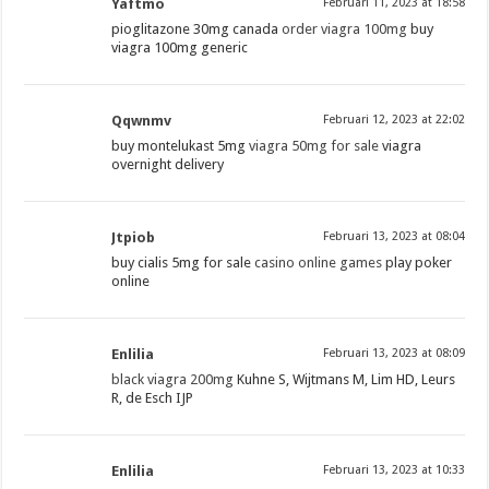
Yaftmo
Februari 11, 2023 at 18:58
pioglitazone 30mg canada
order viagra 100mg
buy
viagra 100mg generic
Qqwnmv
Februari 12, 2023 at 22:02
buy montelukast 5mg
viagra 50mg for sale
viagra
overnight delivery
Jtpiob
Februari 13, 2023 at 08:04
buy cialis 5mg for sale
casino online games
play poker
online
Enlilia
Februari 13, 2023 at 08:09
black viagra 200mg
Kuhne S, Wijtmans M, Lim HD, Leurs
R, de Esch IJP
Enlilia
Februari 13, 2023 at 10:33