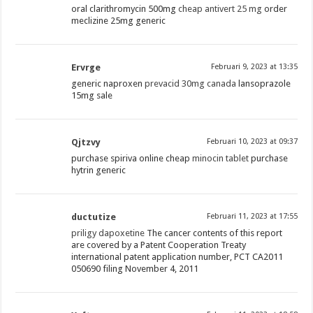
oral clarithromycin 500mg
cheap antivert 25 mg
order
meclizine 25mg generic
Ervrge
Februari 9, 2023 at 13:35
generic naproxen
prevacid 30mg canada
lansoprazole
15mg sale
Qjtzvy
Februari 10, 2023 at 09:37
purchase spiriva online cheap
minocin tablet
purchase
hytrin generic
ductutize
Februari 11, 2023 at 17:55
priligy dapoxetine
The cancer contents of this report
are covered by a Patent Cooperation Treaty
international patent application number, PCT CA2011
050690 filing November 4, 2011