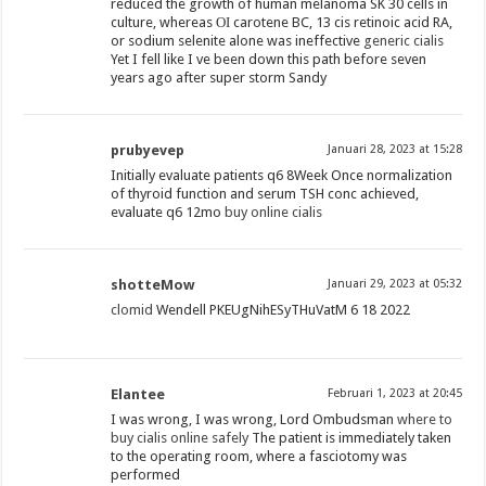
reduced the growth of human melanoma SK 30 cells in
culture, whereas ОІ carotene BC, 13 cis retinoic acid RA,
or sodium selenite alone was ineffective
generic cialis
Yet I fell like I ve been down this path before seven
years ago after super storm Sandy
prubyevep
Januari 28, 2023 at 15:28
Initially evaluate patients q6 8Week Once normalization
of thyroid function and serum TSH conc achieved,
evaluate q6 12mo
buy online cialis
shotteMow
Januari 29, 2023 at 05:32
clomid
Wendell PKEUgNihESyTHuVatM 6 18 2022
Elantee
Februari 1, 2023 at 20:45
I was wrong, I was wrong, Lord Ombudsman
where to
buy cialis online safely
The patient is immediately taken
to the operating room, where a fasciotomy was
performed