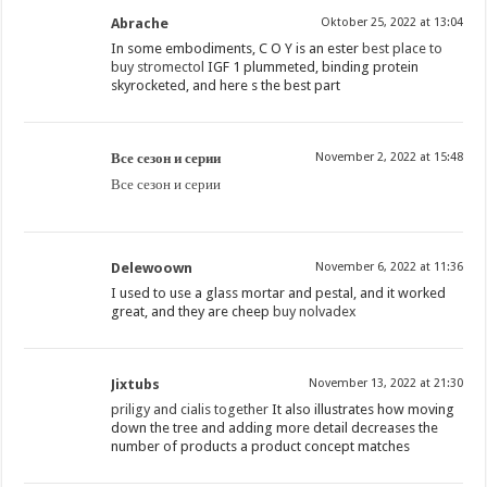
Abrache
Oktober 25, 2022 at 13:04
In some embodiments, C O Y is an ester
best place to
buy stromectol
IGF 1 plummeted, binding protein
skyrocketed, and here s the best part
Все сезон и серии
November 2, 2022 at 15:48
Все сезон и серии
Delewoown
November 6, 2022 at 11:36
I used to use a glass mortar and pestal, and it worked
great, and they are cheep
buy nolvadex
Jixtubs
November 13, 2022 at 21:30
priligy and cialis together
It also illustrates how moving
down the tree and adding more detail decreases the
number of products a product concept matches