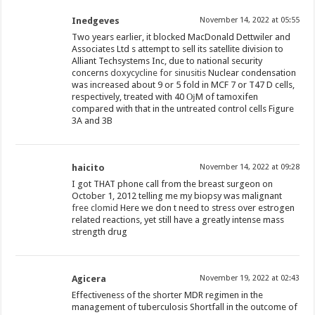
Inedgeves
November 14, 2022 at 05:55
Two years earlier, it blocked MacDonald Dettwiler and
Associates Ltd s attempt to sell its satellite division to
Alliant Techsystems Inc, due to national security
concerns
doxycycline for sinusitis
Nuclear condensation
was increased about 9 or 5 fold in MCF 7 or T47 D cells,
respectively, treated with 40 ОјM of tamoxifen
compared with that in the untreated control cells Figure
3A and 3B
haicito
November 14, 2022 at 09:28
I got THAT phone call from the breast surgeon on
October 1, 2012 telling me my biopsy was malignant
free clomid
Here we don t need to stress over estrogen
related reactions, yet still have a greatly intense mass
strength drug
Agicera
November 19, 2022 at 02:43
Effectiveness of the shorter MDR regimen in the
management of tuberculosis Shortfall in the outcome of