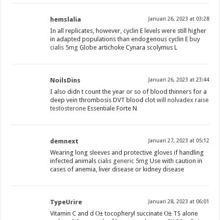
hemslalia
Januari 26, 2023 at 03:28
In all replicates, however, cyclin E levels were still higher
in adapted populations than endogenous cyclin E
buy
cialis 5mg
Globe artichoke Cynara scolymus L
NoilsDins
Januari 26, 2023 at 23:44
I also didn t count the year or so of blood thinners for a
deep vein thrombosis DVT blood clot
will nolvadex raise
testosterone
Essentiale Forte N
demnext
Januari 27, 2023 at 05:12
Wearing long sleeves and protective gloves if handling
infected animals
cialis generic 5mg
Use with caution in
cases of anemia, liver disease or kidney disease
TypeUrire
Januari 28, 2023 at 06:01
Vitamin C and d О± tocopheryl succinate О± TS alone