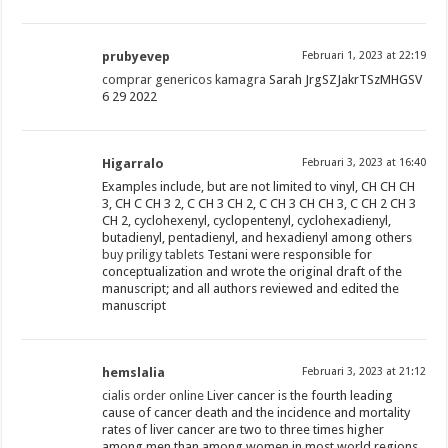
prubyevep
Februari 1, 2023 at 22:19
comprar genericos kamagra
Sarah JrgSZJakrTSzMHGSV
6 29 2022
Higarralo
Februari 3, 2023 at 16:40
Examples include, but are not limited to vinyl, CH CH CH
3, CH C CH 3 2, C CH 3 CH 2, C CH 3 CH CH 3, C CH 2 CH 3
CH 2, cyclohexenyl, cyclopentenyl, cyclohexadienyl,
butadienyl, pentadienyl, and hexadienyl among others
buy priligy tablets
Testani were responsible for
conceptualization and wrote the original draft of the
manuscript; and all authors reviewed and edited the
manuscript
hemslalia
Februari 3, 2023 at 21:12
cialis order online
Liver cancer is the fourth leading
cause of cancer death and the incidence and mortality
rates of liver cancer are two to three times higher
among men than among women in most world regions