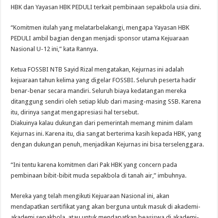
HBK dan Yayasan HBK PEDULI terkait pembinaan sepakbola usia dini.
“Komitmen itulah yang melatarbelakangi, mengapa Yayasan HBK
PEDULI ambil bagian dengan menjadi sponsor utama Kejuaraan
Nasional U-12 ini,” kata Rannya.
Ketua FOSSBI NTB Sayid Rizal mengatakan, Kejurnas ini adalah
kejuaraan tahun kelima yang digelar FOSSBI. Seluruh peserta hadir
benar-benar secara mandiri. Seluruh biaya kedatangan mereka
ditanggung sendiri oleh setiap klub dari masing-masing SSB. Karena
itu, dirinya sangat mengapresiasi hal tersebut.
Diakuinya kalau dukungan dari pemerintah memang minim dalam
Kejurnas ini. Karena itu, dia sangat berterima kasih kepada HBK, yang
dengan dukungan penuh, menjadikan Kejurnas ini bisa terselenggara.
“Ini tentu karena komitmen dari Pak HBK yang concern pada
pembinaan bibit-bibit muda sepakbola di tanah air,” imbuhnya.
Mereka yang telah mengikuti Kejuaraan Nasional ini, akan
mendapatkan sertifikat yang akan berguna untuk masuk di akademi-
akademi sepakbola, atau untuk mendapatkan beasiswa di akademi-