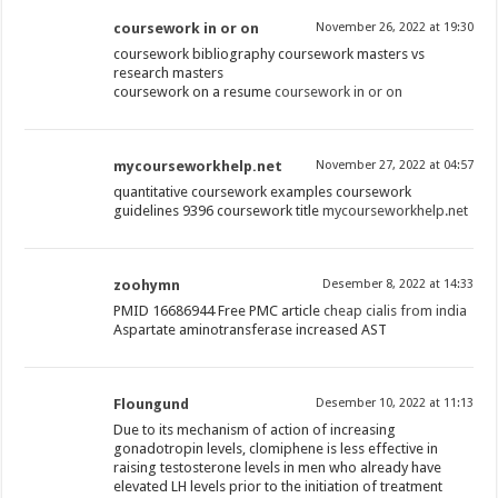
coursework in or on
November 26, 2022 at 19:30
coursework bibliography coursework masters vs
research masters
coursework on a resume
coursework in or on
mycourseworkhelp.net
November 27, 2022 at 04:57
quantitative coursework examples coursework
guidelines 9396 coursework title
mycourseworkhelp.net
zoohymn
Desember 8, 2022 at 14:33
PMID 16686944 Free PMC article
cheap cialis from india
Aspartate aminotransferase increased AST
Floungund
Desember 10, 2022 at 11:13
Due to its mechanism of action of increasing
gonadotropin levels, clomiphene is less effective in
raising testosterone levels in men who already have
elevated LH levels prior to the initiation of treatment