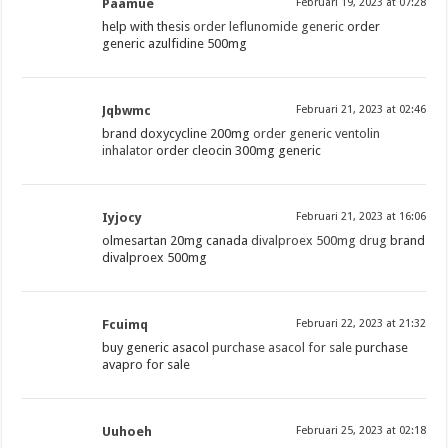
Paamue
Februari 19, 2023 at 07:28
help with thesis
order leflunomide generic
order
generic azulfidine 500mg
Jqbwmc
Februari 21, 2023 at 02:46
brand doxycycline 200mg
order generic ventolin
inhalator
order cleocin 300mg generic
Iyjocy
Februari 21, 2023 at 16:06
olmesartan 20mg canada
divalproex 500mg drug
brand
divalproex 500mg
Fcuimq
Februari 22, 2023 at 21:32
buy generic asacol
purchase asacol for sale
purchase
avapro for sale
Uuhoeh
Februari 25, 2023 at 02:18