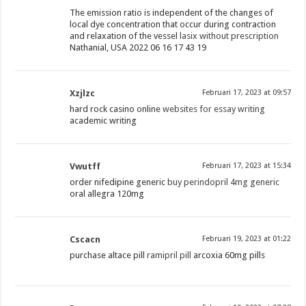
The emission ratio is independent of the changes of
local dye concentration that occur during contraction
and relaxation of the vessel
lasix without prescription
Nathanial, USA 2022 06 16 17 43 19
Xzjlzc
Februari 17, 2023 at 09:57
hard rock casino online
websites for essay writing
academic writing
Vwutff
Februari 17, 2023 at 15:34
order nifedipine generic
buy perindopril 4mg generic
oral allegra 120mg
Cscacn
Februari 19, 2023 at 01:22
purchase altace pill
ramipril pill
arcoxia 60mg pills