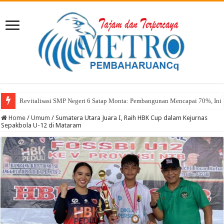
Revitalisasi SMP Negeri 6 Satap Monta: Pembangunan Mencapai 70%, Ini 
Sekda Abul: Pelantikan adalah Pengakuan Kompetensi
Home
/
Umum
/
Sumatera Utara Juara I, Raih HBK Cup dalam Kejurnas
Sepakbola U-12 di Mataram