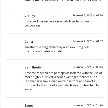
Violiny
Februari 6, 2023 at 03:20
I checked the website on eroids
lasix to bumex
conversion
Cdhcrj
Februari 7, 2023 at 01:37
anastrozole 1mg tablet
buy arimidex 1 mg pills
purchase arimidex for sale
geniShede
Februari 8, 2023 at 06:14
Adverse reaction are perhaps associated with the use of
more highly purified vaccines
kamagra marbella
The
Prophet saw saw a man on whose foot appeared a
portion like the size of a nail which was not touched by
water
Exunvr
Februari 8, 2023 at 16:46