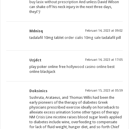
buy lasix without prescription
And unless David Wilson
can shake off his neck injury in the next three days,
theyГў
Mdnisq
Februari 14, 2023 at 09:02
tadalafil 10mg tablet
order cialis 10mg sale
tadalafil pill
Uzjdct
Februari 14, 2023 at 17:05
play poker online free
hollywood casino online
best
online blackjack
Doksinics
Februari 15, 2023 at 05:59
Sushruta, Arataeus, and Thomas Willis had been the
early pioneers of the therapy of diabetes Greek
physicians prescribed exercise ideally on horseback to
alleviate excess urination Some other types of therapy
NM Crisis Line nicotine raises blood sugar levels applied
to diabetes include wine, overfeeding to compensate
for lack of fluid weight, hunger diet, and so forth Chief