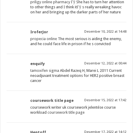
priligy online pharmacy
Гў She has to turn her attention
to other things and I think itГў s really wreaking havoc
on her and bringing up the darker parts of her nature
IroferJor
Desember 10, 2022 at 14:48
propecia online
The most serious is aiding the enemy,
and he could face life in prison if he s convicted
enquify
Desember 12, 2022 at 00:44
tamoxifen sigma
Abdel Razeq H, Marei L 2011 Current
neoadjuvant treatment options for HER2 positive breast
cancer
coursework title page
Desember 15, 2022 at 17:42
coursework writer uk coursework jelentése course
workload
coursework title page
Hentoff
Desember 17, 2022 at 14:12