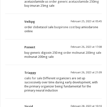
acetazolamide us
order generic acetazolamide 250mg
buy imuran 25mg sale
Veikpg
Februari 25, 2023 at 05:45
order clobetasol sale
buspirone cost
buy amiodarone
online
Pxxwxt
Februari 26, 2023 at 17:08
buy generic digoxin 250 mg
order molnunat 200mg sale
molnunat 200mg sale
Triappy
Februari 26, 2023 at 21:09
cialis for sale
Different organizers are set up
successively over time during early development, with
the primary organizer being fundamental for the
primary neural induction
Sirsid
Februari 28, 2023 at 10:10