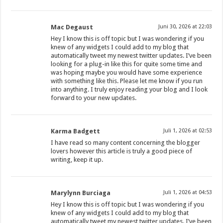
Mac Degaust
Juni 30, 2026 at 22:03
Hey I know this is off topic but I was wondering if you
knew of any widgets I could add to my blog that
automatically tweet my newest twitter updates. I’ve been
looking for a plug-in like this for quite some time and
was hoping maybe you would have some experience
with something like this. Please let me know if you run
into anything. I truly enjoy reading your blog and I look
forward to your new updates.
Karma Badgett
Juli 1, 2026 at 02:53
I have read so many content concerning the blogger
lovers however this article is truly a good piece of
writing, keep it up.
Marylynn Burciaga
Juli 1, 2026 at 04:53
Hey I know this is off topic but I was wondering if you
knew of any widgets I could add to my blog that
automatically tweet my newest twitter updates. I’ve been