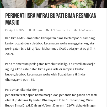
Peringati Isra Mi’raj Bupati Bima Resmikan
Masjid
April 3, 2022
Umum
179 Comments
1,042 Views
Kab bima-MP-Pemerintah Kabupaten bima bertempat di samping
kantor bupati desa dadibou kecematan woha menggelar kegiatan
peringatan Isra Miraj Nabi Muhammad SAW, pada jumat pagi (1-4-
2022).
Pada momentum peringatan tersebut,sekaligus diresmikan Masjid
agung aikon kabupaten bima yang ada di samping kantor
bupati,dadibou kecematan woha oleh Bupati bima Hj.Indah
dhamayamti putri, SE.
Peresmian ditandai dengan
penarikan tirai papan nama masjid dan penanda tanganan prasasti
oleh Bupati Bima Hj. Indah Dhamayanti Putri SE didampingi Wakil
Bupati Bima Drs.H. Dahlan M.Noer, Danrem 162/Wirabhakti Brigjen