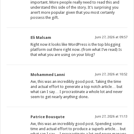
important. More people really need to read this and
understand this side of the story. It’s surprising you
aren’t more popular given that you most certainly
possess the gift.
Eli Malsam
Juni 27, 2026 at 09:57
Right now it looks like WordPress is the top blogging
platform out there right now. (from what I’ve read) Is
that what you are using on your blog?
Mohammed Lanni
Juni 27, 2026 at 10:52
Aw, this was an incredibly good post. Taking the time
and actual effort to generate a top notch article… but
what can I say… I procrastinate a whole lot and never
seem to get nearly anything done.
Patrice Bousqute
Juni 27, 2026 at 11:13
Aw, this was an incredibly good post. Spending some
time and actual effort to produce a superb article… but
what can I say… I procrastinate a lot and never manage