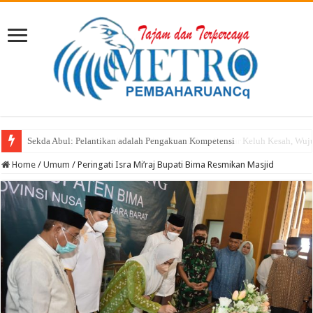
Selasa Menyapa Hadir di Sondo dan Nonto Tera: Dengar Keluh Kesah, Wu
Home
/
Umum
/
Peringati Isra Mi’raj Bupati Bima Resmikan Masjid