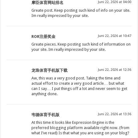
Juni 22, 2026 at 04:00
摩臣体育网站排名
Greate post. Keep posting such kind of info on your site.
Im really impressed by your site.
Juni 22, 2026 at 10:47
ROR注册奖金
Greate pieces. Keep posting such kind of information on
your site. Im really impressed by your site.
Juni 22, 2026 at 12:36
龙珠体育手机版下载
Aw, this was a very good post. Taking the time and
actual effort to create a very good article… but what
can I say… I put things off a lot and never seem to get
anything done.
Juni 22, 2026 at 13:36
韦德体育手机版
At this time it looks like Expression Engine is the
preferred blogging platform available right now. (from
what I’ve read) Is that what you are using on your blog?