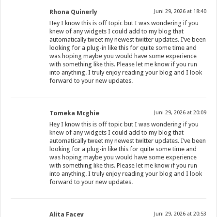
Rhona Quinerly
Juni 29, 2026 at 18:40
Hey I know this is off topic but I was wondering if you
knew of any widgets I could add to my blog that
automatically tweet my newest twitter updates. I’ve been
looking for a plug-in like this for quite some time and
was hoping maybe you would have some experience
with something like this. Please let me know if you run
into anything. I truly enjoy reading your blog and I look
forward to your new updates.
Tomeka Mcghie
Juni 29, 2026 at 20:09
Hey I know this is off topic but I was wondering if you
knew of any widgets I could add to my blog that
automatically tweet my newest twitter updates. I’ve been
looking for a plug-in like this for quite some time and
was hoping maybe you would have some experience
with something like this. Please let me know if you run
into anything. I truly enjoy reading your blog and I look
forward to your new updates.
Alita Facey
Juni 29, 2026 at 20:53