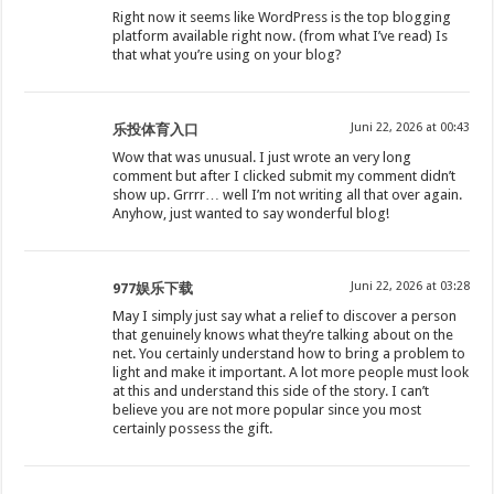
Right now it seems like WordPress is the top blogging
platform available right now. (from what I’ve read) Is
that what you’re using on your blog?
Juni 22, 2026 at 00:43
乐投体育入口
Wow that was unusual. I just wrote an very long
comment but after I clicked submit my comment didn’t
show up. Grrrr… well I’m not writing all that over again.
Anyhow, just wanted to say wonderful blog!
Juni 22, 2026 at 03:28
977娱乐下载
May I simply just say what a relief to discover a person
that genuinely knows what they’re talking about on the
net. You certainly understand how to bring a problem to
light and make it important. A lot more people must look
at this and understand this side of the story. I can’t
believe you are not more popular since you most
certainly possess the gift.