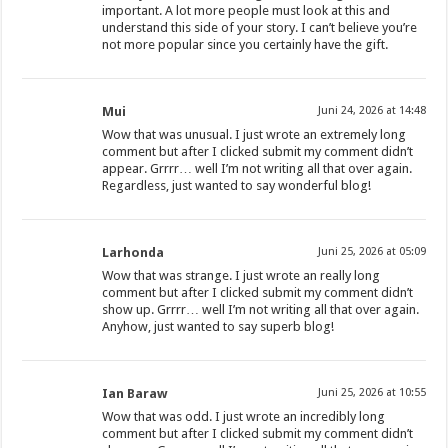
important. A lot more people must look at this and
understand this side of your story. I can’t believe you’re
not more popular since you certainly have the gift.
Mui
Juni 24, 2026 at 14:48
Wow that was unusual. I just wrote an extremely long
comment but after I clicked submit my comment didn’t
appear. Grrrr… well I’m not writing all that over again.
Regardless, just wanted to say wonderful blog!
Larhonda
Juni 25, 2026 at 05:09
Wow that was strange. I just wrote an really long
comment but after I clicked submit my comment didn’t
show up. Grrrr… well I’m not writing all that over again.
Anyhow, just wanted to say superb blog!
Ian Baraw
Juni 25, 2026 at 10:55
Wow that was odd. I just wrote an incredibly long
comment but after I clicked submit my comment didn’t