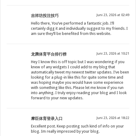
Juni 23, 2026 at 02:49
吉祥坊投注技巧
Hello there, You’ve performed a fantastic job. I’ll
certainly digg it and individually suggest to my friends. I
am sure they’ll be benefited from this website.
Juni 23, 2026 at 10:21
龙腾体育平台排行榜
Hey I know this is off topic but I was wondering if you
knew of any widgets I could add to my blog that
automatically tweet my newest twitter updates. I’ve been
looking for a plug-in like this for quite some time and
was hoping maybe you would have some experience
with something like this. Please let me know if you run
into anything. I truly enjoy reading your blog and I look
forward to your new updates.
Juni 23, 2026 at 18:22
摩臣体育登录入口
Excellent post. Keep posting such kind of info on your
blog. Im really impressed by your blog.