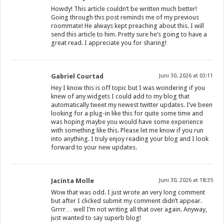
Howdy! This article couldn’t be written much better!
Going through this post reminds me of my previous
roommate! He always kept preaching about this. I will
send this article to him. Pretty sure he’s going to have a
great read. I appreciate you for sharing!
Gabriel Courtad
Juni 30, 2026 at 03:11
Hey I know this is off topic but I was wondering if you
knew of any widgets I could add to my blog that
automatically tweet my newest twitter updates. I’ve been
looking for a plug-in like this for quite some time and
was hoping maybe you would have some experience
with something like this. Please let me know if you run
into anything. I truly enjoy reading your blog and I look
forward to your new updates.
Jacinta Molle
Juni 30, 2026 at 18:35
Wow that was odd. I just wrote an very long comment
but after I clicked submit my comment didn’t appear.
Grrrr… well I’m not writing all that over again. Anyway,
just wanted to say superb blog!