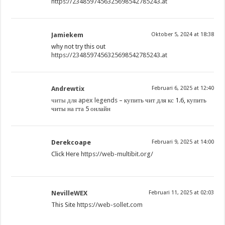
https://2348597456325698542785243.at
Jamiekem
Oktober 5, 2024 at 18:38
why not try this out
https://2348597456325698542785243.at
Andrewtix
Februari 6, 2025 at 12:40
читы для apex legends
– купить чит для кс 1.6, купить
читы на гта 5 онлайн
Derekcoape
Februari 9, 2025 at 14:00
Click Here
https://web-multibit.org/
NevilleWEX
Februari 11, 2025 at 02:03
This Site
https://web-sollet.com