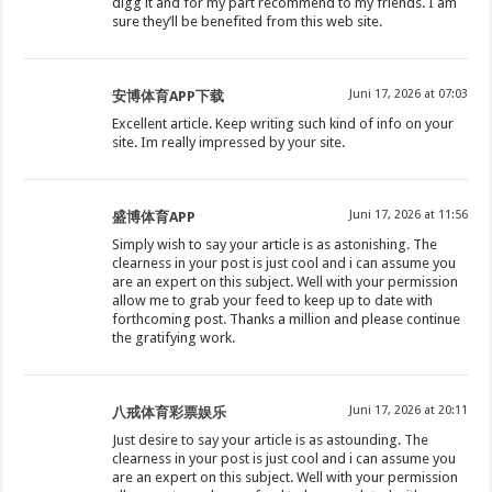
digg it and for my part recommend to my friends. I am
sure they’ll be benefited from this web site.
Juni 17, 2026 at 07:03
安博体育APP下载
Excellent article. Keep writing such kind of info on your
site. Im really impressed by your site.
Juni 17, 2026 at 11:56
盛博体育APP
Simply wish to say your article is as astonishing. The
clearness in your post is just cool and i can assume you
are an expert on this subject. Well with your permission
allow me to grab your feed to keep up to date with
forthcoming post. Thanks a million and please continue
the gratifying work.
Juni 17, 2026 at 20:11
八戒体育彩票娱乐
Just desire to say your article is as astounding. The
clearness in your post is just cool and i can assume you
are an expert on this subject. Well with your permission