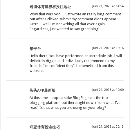
Juni 21, 2026 at 14:54
君博体育世界杯投注地址
Wow that was odd. I just wrote an really long comment
but after I clicked submit my comment didn’t appear.
Grrrr… well I’m not writing all that over again.
Regardless, just wanted to say great blog!
Juni 21, 2026 at 15:16
猫平台
Hello there, You have performed an incredible job. I will
definitely digg it and individually recommend to my
friends. I’m confident they’ll be benefited from this
website.
Juni 21, 2026 at 19:00
头头APP最新版
At this time it appears like BlogEngine is the top
blogging platform out there right now. (from what I’ve
read) Is that what you are using on your blog?
Juni 21, 2026 at 20:13
环亚体育投注技巧