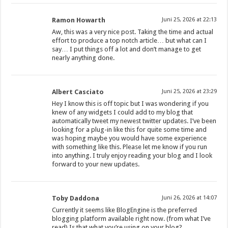
Ramon Howarth
Juni 25, 2026 at 22:13
Aw, this was a very nice post. Taking the time and actual
effort to produce a top notch article… but what can I
say… I put things off a lot and don’t manage to get
nearly anything done.
Albert Casciato
Juni 25, 2026 at 23:29
Hey I know this is off topic but I was wondering if you
knew of any widgets I could add to my blog that
automatically tweet my newest twitter updates. I’ve been
looking for a plug-in like this for quite some time and
was hoping maybe you would have some experience
with something like this. Please let me know if you run
into anything. I truly enjoy reading your blog and I look
forward to your new updates.
Toby Daddona
Juni 26, 2026 at 14:07
Currently it seems like BlogEngine is the preferred
blogging platform available right now. (from what I’ve
read) Is that what you’re using on your blog?