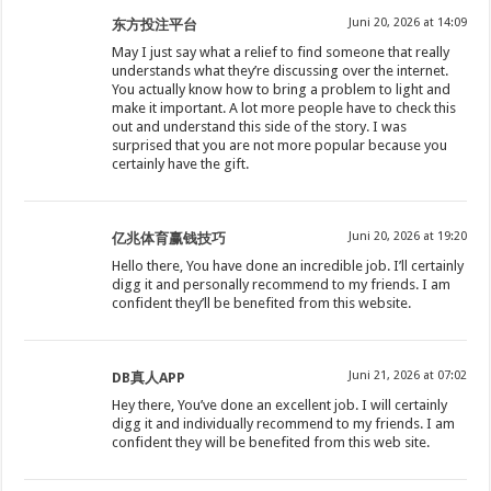
Juni 20, 2026 at 14:09
东方投注平台
May I just say what a relief to find someone that really
understands what they’re discussing over the internet.
You actually know how to bring a problem to light and
make it important. A lot more people have to check this
out and understand this side of the story. I was
surprised that you are not more popular because you
certainly have the gift.
Juni 20, 2026 at 19:20
亿兆体育赢钱技巧
Hello there, You have done an incredible job. I’ll certainly
digg it and personally recommend to my friends. I am
confident they’ll be benefited from this website.
Juni 21, 2026 at 07:02
DB真人APP
Hey there, You’ve done an excellent job. I will certainly
digg it and individually recommend to my friends. I am
confident they will be benefited from this web site.