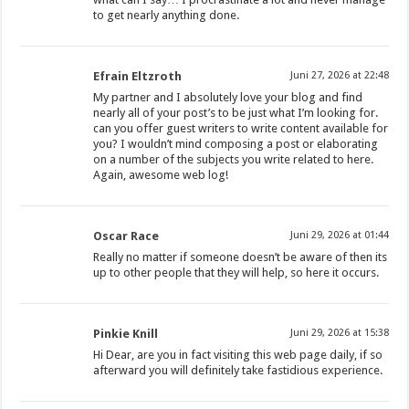
to get nearly anything done.
Efrain Eltzroth
Juni 27, 2026 at 22:48
My partner and I absolutely love your blog and find
nearly all of your post’s to be just what I’m looking for.
can you offer guest writers to write content available for
you? I wouldn’t mind composing a post or elaborating
on a number of the subjects you write related to here.
Again, awesome web log!
Oscar Race
Juni 29, 2026 at 01:44
Really no matter if someone doesn’t be aware of then its
up to other people that they will help, so here it occurs.
Pinkie Knill
Juni 29, 2026 at 15:38
Hi Dear, are you in fact visiting this web page daily, if so
afterward you will definitely take fastidious experience.