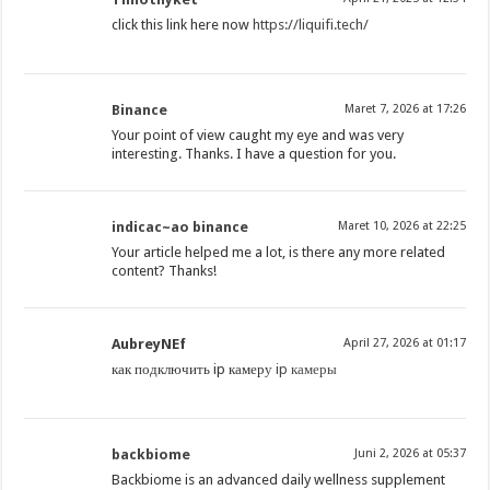
click this link here now
https://liquifi.tech/
Binance
Maret 7, 2026 at 17:26
Your point of view caught my eye and was very
interesting. Thanks. I have a question for you.
indicac~ao binance
Maret 10, 2026 at 22:25
Your article helped me a lot, is there any more related
content? Thanks!
AubreyNEf
April 27, 2026 at 01:17
как подключить ip камеру
ip камеры
backbiome
Juni 2, 2026 at 05:37
Backbiome is an advanced daily wellness supplement