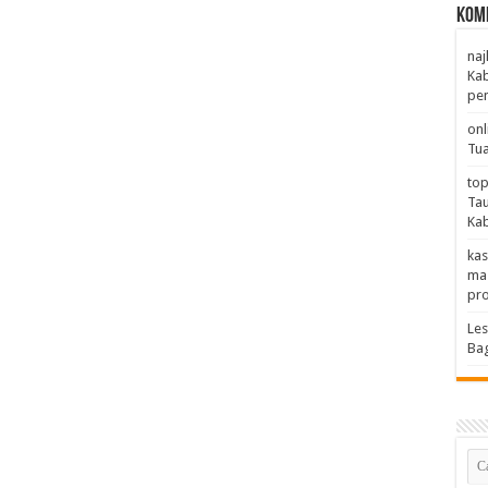
Kom
naj
Ka
pen
onl
Tua
top
Ta
Ka
kas
ma
pro
Les
Ba