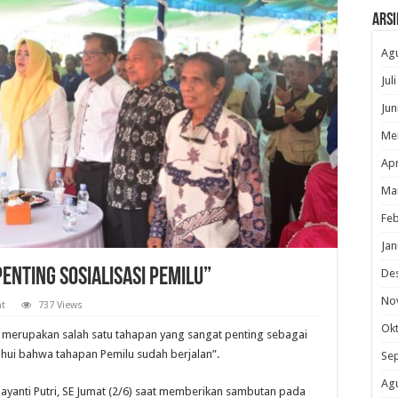
Arsi
Ag
Jul
Jun
Me
Apr
Ma
Feb
Jan
enting Sosialisasi Pemilu”
De
No
t
737 Views
Ok
merupakan salah satu tahapan yang sangat penting sebagai
hui bahwa tahapan Pemilu sudah berjalan”.
Se
Ag
yanti Putri, SE Jumat (2/6) saat memberikan sambutan pada