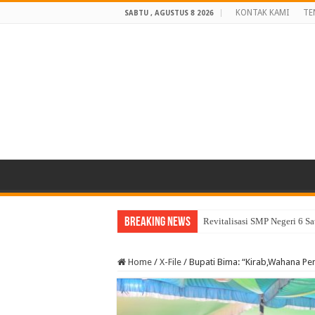
KONTAK KAMI
TE
SABTU , AGUSTUS 8 2026
Breaking News
Revitalisasi SMP Negeri 6 S
Home
/
X-File
/
Bupati Bima: “Kirab,Wahana Pen