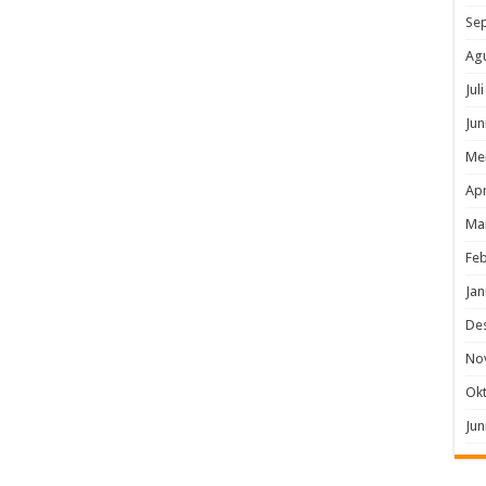
Se
Ag
Jul
Jun
Me
Apr
Ma
Feb
Jan
De
No
Ok
Jun