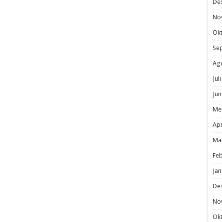
De
No
Ok
Se
Ag
Jul
Jun
Me
Apr
Ma
Feb
Jan
De
No
Ok