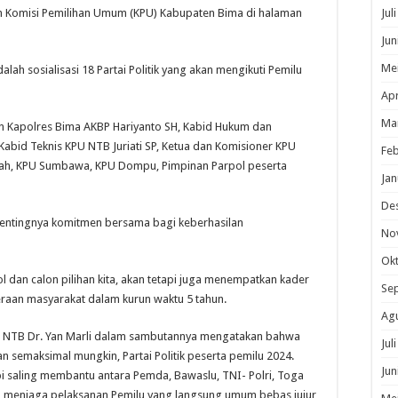
eh Komisi Pemilihan Umum (KPU) Kabupaten Bima di halaman
Jul
Jun
Me
lah sosialisasi 18 Partai Politik yang akan mengikuti Pemilu
Apr
Ma
n Kapolres Bima AKBP Hariyanto SH, Kabid Hukum dan
Kabid Teknis KPU NTB Juriati SP, Ketua dan Komisioner KPU
Feb
ah, KPU Sumbawa, KPU Dompu, Pimpinan Parpol peserta
Jan
De
entingnya komitmen bersama bagi keberhasilan
No
Ok
dan calon pilihan kita, akan tetapi juga menempatkan kader
Se
raan masyarakat dalam kurun waktu 5 tahun.
Ag
PU NTB Dr. Yan Marli dalam sambutannya mengatakan bahwa
Jul
an semaksimal mungkin, Partai Politik peserta pemilu 2024.
Jun
pi saling membantu antara Pemda, Bawaslu, TNI- Polri, Toga
menjaga pelaksanan Pemilu yang langsung umum bebas jujur