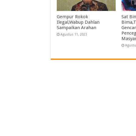
Gempur Rokok
Sat Bi
Ilegal,Wabup Dahlan
Bima,T
Sampaikan Arahan
Gencar 
Pence
Agustus 11, 2023
Masya
Agustu