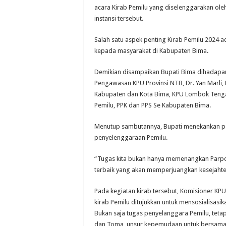
acara Kirab Pemilu yang diselenggarakan ol
instansi tersebut.
Salah satu aspek penting Kirab Pemilu 2024 ada
kepada masyarakat di Kabupaten Bima.
Demikian disampaikan Bupati Bima dihadapa
Pengawasan KPU Provinsi NTB, Dr. Yan Marli, 
Kabupaten dan Kota Bima, KPU Lombok Teng
Pemilu, PPK dan PPS Se Kabupaten Bima.
Menutup sambutannya, Bupati menekankan p
penyelenggaraan Pemilu.
“Tugas kita bukan hanya memenangkan Parpol 
terbaik yang akan memperjuangkan kesejahte
Pada kegiatan kirab tersebut, Komisioner K
kirab Pemilu ditujukkan untuk mensosialisasik
Bukan saja tugas penyelanggara Pemilu, teta
dan Toma, unsur kepemudaan untuk bersama 