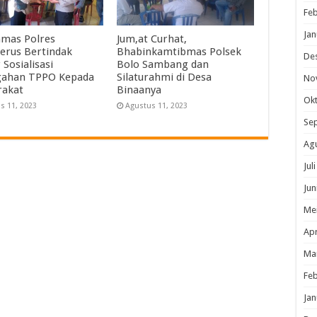
Feb
Jan
nmas Polres
Jum,at Curhat,
erus Bertindak
Bhabinkamtibmas Polsek
De
Sosialisasi
Bolo Sambang dan
gahan TPPO Kepada
Silaturahmi di Desa
No
rakat
Binaanya
Ok
s 11, 2023
Agustus 11, 2023
Se
Ag
Jul
Jun
Me
Apr
Ma
Feb
Jan