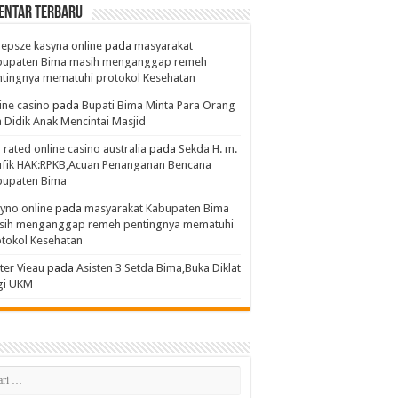
entar Terbaru
lepsze kasyna online
pada
masyarakat
bupaten Bima masih menganggap remeh
tingnya mematuhi protokol Kesehatan
ine casino
pada
Bupati Bima Minta Para Orang
 Didik Anak Mencintai Masjid
 rated online casino australia
pada
Sekda H. m.
ufik HAK:RPKB,Acuan Penanganan Bencana
bupaten Bima
yno online
pada
masyarakat Kabupaten Bima
sih menganggap remeh pentingnya mematuhi
tokol Kesehatan
ter Vieau
pada
Asisten 3 Setda Bima,Buka Diklat
gi UKM