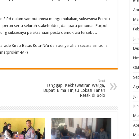
Me
Apr
an S.Pd dalam sambutannya mengemukakan, suksesnya Pemilu
Ma
i peran serta seluruh stakeholder, dan para pimpinan Parpol
Feb
ung suksesnya pelaksanaan pesta demokrasi tersebut.
Jan
arade Kirab Batas Kota-Ni’u dan penyerahan secara simbolis
De
Bima(prokim-MP)
No
Ok
Se
Next
Tanggapi Kekhawatiran Warga,
Ag
Bupati Bima Tinjau Lokasi Tanah
Retak di Bolo
Jul
Jun
Me
Apr
Ma